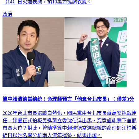
家族因素被排除在外。對此，國民黨桃園市議員詹江村今
（14）日火速表態，捐10萬力挺謝衣鳳。
政治
算中賴清德當總統！命理師預言「他奪台北市長」：僅差3分
2026年台北市長選戰白熱化，國民黨由台北市長蔣萬安挑戰連
任，綠營正式拍板民進黨立委沈伯洋出馬，究竟誰能奪下首都
市長大位？對此，曾精準算中賴清德當選總統的命理師江柏樂