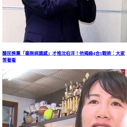
酸民進黨「毫無病識感」才推沈伯洋！他揭綠4合1戰術：大家
等著看