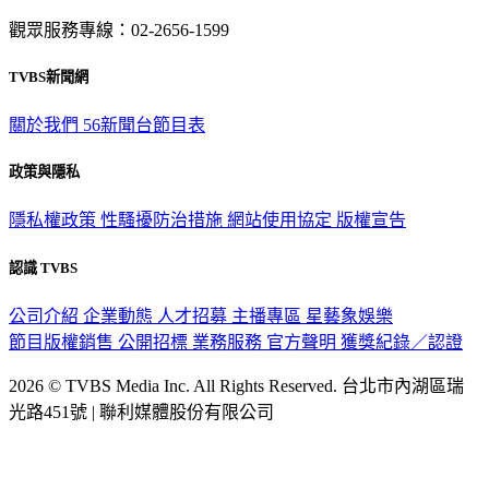
意見反映：service@tvbs.com.tw
觀眾服務專線：02-2656-1599
TVBS新聞網
關於我們
56新聞台節目表
政策與隱私
隱私權政策
性騷擾防治措施
網站使用協定
版權宣告
認識 TVBS
公司介紹
企業動態
人才招募
主播專區
星藝象娛樂
節目版權銷售
公開招標
業務服務
官方聲明
獲獎紀錄／認證
2026 © TVBS Media Inc. All Rights Reserved. 台北市內湖區瑞
光路451號 | 聯利媒體股份有限公司