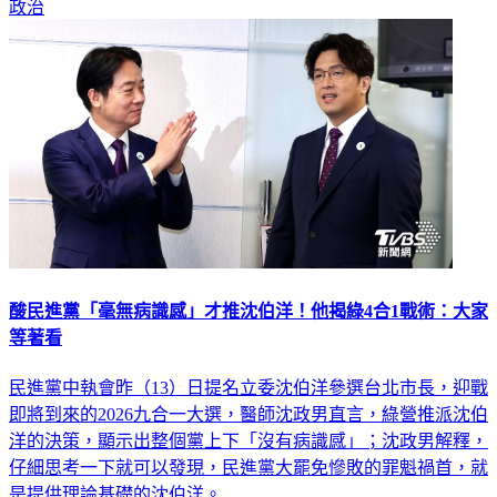
政治
酸民進黨「毫無病識感」才推沈伯洋！他揭綠4合1戰術：大家
等著看
民進黨中執會昨（13）日提名立委沈伯洋參選台北市長，迎戰
即將到來的2026九合一大選，醫師沈政男直言，綠營推派沈伯
洋的決策，顯示出整個黨上下「沒有病識感」；沈政男解釋，
仔細思考一下就可以發現，民進黨大罷免慘敗的罪魁禍首，就