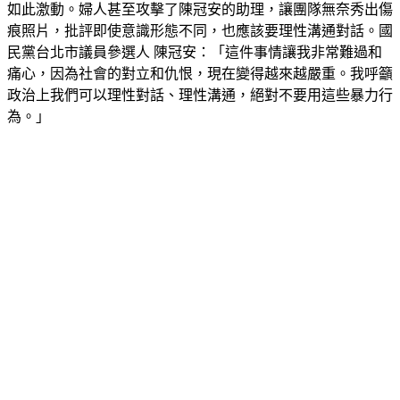
是因為支持台灣獨立，認為國民黨都和共產黨勾結，情緒才會
如此激動。婦人甚至攻擊了陳冠安的助理，讓團隊無奈秀出傷
痕照片，批評即使意識形態不同，也應該要理性溝通對話。國
民黨台北市議員參選人 陳冠安：「這件事情讓我非常難過和
痛心，因為社會的對立和仇恨，現在變得越來越嚴重。我呼籲
政治上我們可以理性對話、理性溝通，絕對不要用這些暴力行
為。」