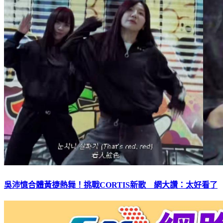
吳沛憶合體黃捷熱舞！挑戰CORTIS新歌 網大讚：太好看了