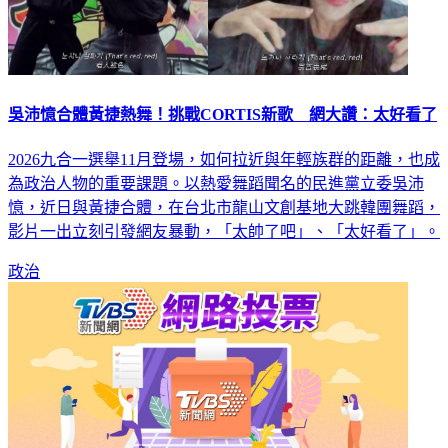
吳沛憶合體黃捷熱舞！挑戰CORTIS新歌 網大讚：太好看了
2026九合一選舉11月登場，如何拉近與年輕族群的距離，也成
為政治人物的重要課題。以熱愛舞蹈聞名的民進黨立委吳沛
憶，近日與黃捷合體，在台北市龍山文創基地大跳韓團舞蹈，
影片一出立刻引發網友暴動，「太帥了吧」、「太好看了」。
政治