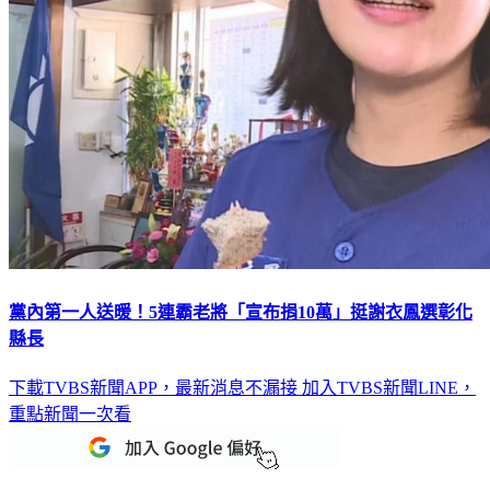
黨內第一人送暖！5連霸老將「宣布捐10萬」挺謝衣鳳選彰化
縣長
下載TVBS新聞APP，最新消息不漏接
加入TVBS新聞LINE，
重點新聞一次看