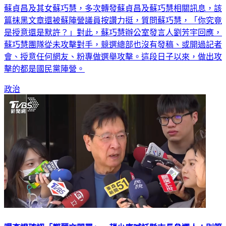
射抹黑李四川，李四川競選辦公室表示，該側翼粉專長期力挺
蘇貞昌及其女蘇巧慧，多次轉發蘇貞昌及蘇巧慧相關訊息，該
篇抹黑文章還被蘇陣營議員按讚力挺，質問蘇巧慧，「你究竟
是授意還是默許？」對此，蘇巧慧辦公室發言人劉芳宇回應，
蘇巧慧團隊從未攻擊對手，競選總部也沒有發稿、或開過記者
會、授意任何網友、粉專做選舉攻擊。這段日子以來，做出攻
擊的都是國民黨陣營。
政治