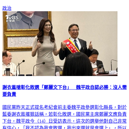
近日以姓名學分析兩人流年運勢，結果出爐。
政治
謝衣鳯嗆彰化敗選「鄭麗文下台」 魏平政自認必勝：沒人需
要負責
國民黨昨天正式提名考紀會前主委魏平政參選彰化縣長，對於
藍委謝衣鳯撂狠話稱，若彰化敗選，國民黨主席鄭麗文應負責
下台，魏平政今（14）日受訪表示，這次的選舉他對自己非常