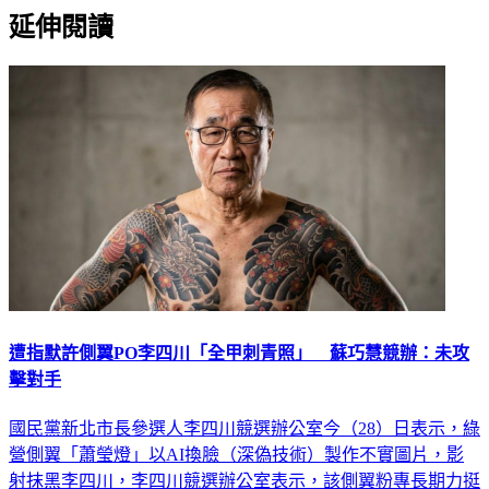
延伸閱讀
遭指默許側翼PO李四川「全甲刺青照」 蘇巧慧競辦：未攻
擊對手
國民黨新北市長參選人李四川競選辦公室今（28）日表示，綠
營側翼「蕭瑩燈」以AI換臉（深偽技術）製作不實圖片，影