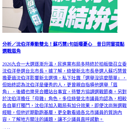
分析／沈伯洋牽動雙北！蘇巧慧1句話曝憂心 昔日同窗提點
選戰眉角
2026九合一大選逐漸升溫，民進黨布局多時終於拍板徵召立委
沈伯洋參選台北市長。據了解，綠營新北市長參選人蘇巧慧曾
擔憂過沈伯洋影響新北選情，私下吐露「選舉沒這麼簡單」，
但始終認為沈伯洋是優秀的人，更曾親自指導他選舉「眉
角」，後續也樂見合體站台事宜，待雙方協調選戰節奏。另對
於沈伯洋擔任「母雞」角色，多位綠營北市議員均認為，相較
各自單打獨鬥，沈伯洋加入戰局有加分效果，即便沈尚無選戰
經驗，但他近期勤跑基層，更全數看過各北市議員的質詢內
容，了解地方關注的議題，讓不少議員直呼感動。