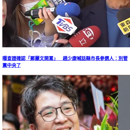
曝查證確認「鄭麗文開罵」 趙少康喊話縣市長參選人：別管
黨中央了