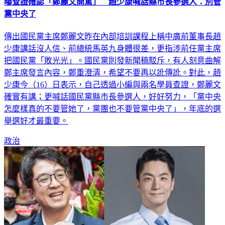
曝查證確認「鄭麗文開罵」 趙少康喊話縣市長參選人：別管
黨中央了
傳出國民黨主席鄭麗文昨在內部培訓課程上稱中廣前董事長趙
少康講話沒人信、前總統馬英九身體很差，更指涉前任黨主席
把國民黨「敗光光」。國民黨則發新聞稿駁斥，有人刻意曲解
鄭主席發言內容，鄭重澄清，希望不要再以訛傳訛。對此，趙
少康今（16）日表示，自己透過小編與兩名學員查證，鄭麗文
確實有講；更喊話國民黨縣市長參選人，好好努力，「黨中央
怎麼樣真的不要管她了，黨團也不要管黨中央了」，年底的選
舉選好才最重要。
政治