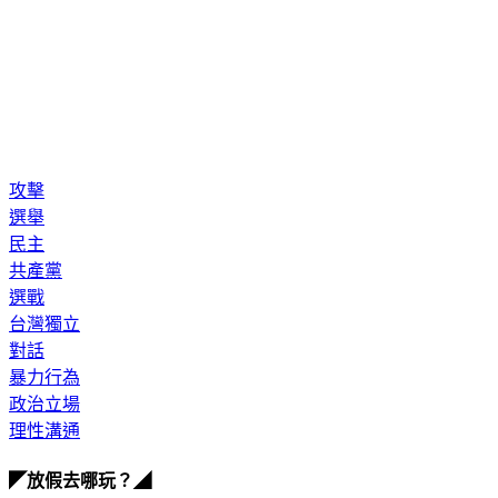
攻擊
選舉
民主
共產黨
選戰
台灣獨立
對話
暴力行為
政治立場
理性溝通