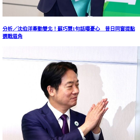
分析／沈伯洋牽動雙北！蘇巧慧1句話曝憂心 昔日同窗提點
選戰眉角