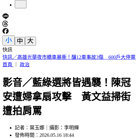
快訊
預告基本工資要漲了！賴清德喊話企業：有獲利替「員工加
薪」
首頁
｜
政治
影音／藍綠選將皆遇襲！陳冠
安遭婦拿扇攻擊 黃文益掃街
遭拍肩罵
記者：葉玉娜｜攝影：李明輝