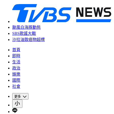
颱風白海豚動態
SBS歌謠大戰
沙拉油致癌物超標
首頁
即時
生活
政治
娛樂
國際
社會
更多