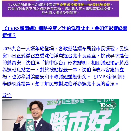
《TVBS新聞網》網路投票／沈伯洋選北市，會如何影響綠營
選情？
2026九合一大選年底登場，各政黨陸續布局縣市長選戰，民進
黨13日正式徵召立委沈伯洋角逐台北市長寶座，挑戰尋求連任
的蔣萬安。沈伯洋「抗中保台」形象鮮明，相關議題預計將成
為選戰焦點之一，對於被貼標籤一事，沈伯洋表示會維持立
場，也認為討論國安和市政議題並無衝突。《TVBS新聞網》
舉辦網路投票，想了解民眾對沈伯洋參選北市長的看法。
政治