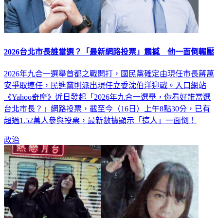
2026台北市長誰當選？「最新網路投票」震撼 他一面倒輾壓
2026年九合一選舉首都之戰開打，國民黨確定由現任市長蔣萬
安爭取連任，民進黨則派出現任立委沈伯洋迎戰。入口網站
《Yahoo奇摩》近日發起「2026年九合一選舉，你看好誰當選
台北市長？」網路投票，截至今（16日）上午8點30分，已有
超過1.52萬人參與投票，最新數據顯示「這人」一面倒！
政治