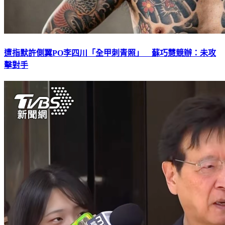
遭指默許側翼PO李四川「全甲刺青照」 蘇巧慧競辦：未攻
擊對手