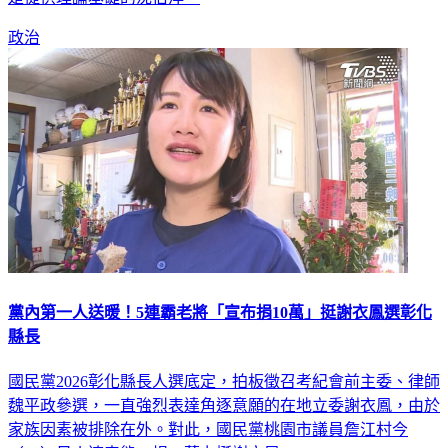
是提供理論基礎的沈伯洋。
政治
黨內第一人送暖！5連霸老將「宣布捐10萬」挺謝衣鳳選彰化
縣長
國民黨2026彰化縣長人選底定，拍板徵召考紀會前主委、律師
魏平政參選，一直強烈表達角逐意願的在地立委謝衣鳳，由於