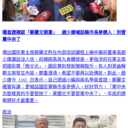
曝查證確認「鄭麗文開罵」 趙少康喊話縣市長參選人：別管
黨中央了
傳出國民黨主席鄭麗文昨在內部培訓課程上稱中廣前董事長趙
少康講話沒人信、前總統馬英九身體很差，更指涉前任黨主席
把國民黨「敗光光」。國民黨則發新聞稿駁斥，有人刻意曲解
鄭主席發言內容，鄭重澄清，希望不要再以訛傳訛。對此，趙
少康今（16）日表示，自己透過小編與兩名學員查證，鄭麗文
確實有講；更喊話國民黨縣市長參選人，好好努力，「黨中央
怎麼樣真的不要管她了，黨團也不要管黨中央了」，年底的選
舉選好才最重要。
政治