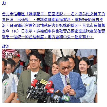
力
台北市信義區「邏思起子」密室逃脫，一名29歲吳姓女員工負
責扮演「吊死鬼」，未料遭繩索勒頸窒息，搶救5天仍宣告不
治。哥哥痛訴官僚的怠惰就是害死妹妹的幫凶。台北市長蔣萬
安今（16）日表示，這幾起事件也確實凸顯密室逃脫產業確實
缺乏一個統一的管理制度，地方會和中央一起來努力。
政治