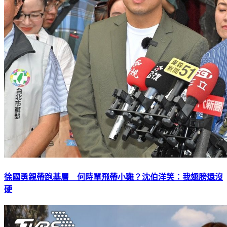
徐國勇親帶跑基層 何時單飛帶小雞？沈伯洋笑：我翅膀還沒
硬