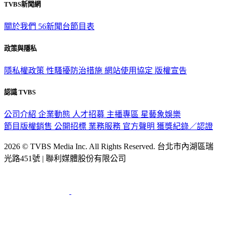
TVBS新聞網
關於我們
56新聞台節目表
政策與隱私
隱私權政策
性騷擾防治措施
網站使用協定
版權宣告
認識 TVBS
公司介紹
企業動態
人才招募
主播專區
星藝象娛樂
節目版權銷售
公開招標
業務服務
官方聲明
獲獎紀錄／認證
2026 © TVBS Media Inc. All Rights Reserved. 台北市內湖區瑞
光路451號 | 聯利媒體股份有限公司