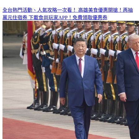
全台熱門活動、人氣攻略一次看！
高雄美食優惠開搶！再抽
萬元住宿券
下載食尚玩家APP！免費領取優惠券