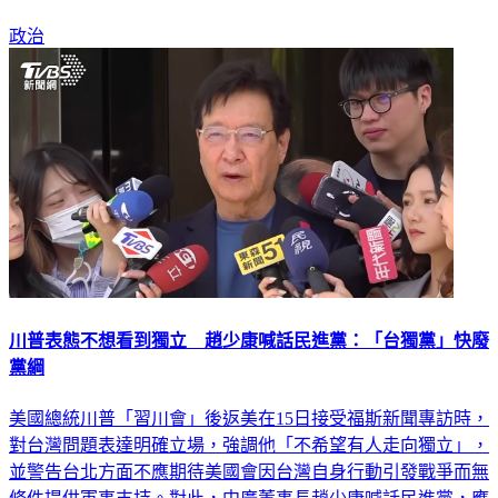
政治
川普表態不想看到獨立 趙少康喊話民進黨：「台獨黨」快廢
黨綱
美國總統川普「習川會」後返美在15日接受福斯新聞專訪時，
對台灣問題表達明確立場，強調他「不希望有人走向獨立」，
並警告台北方面不應期待美國會因台灣自身行動引發戰爭而無