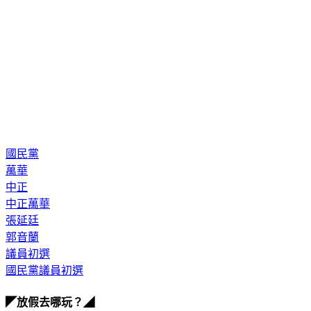
國民黨
萬華
中正
中正萬華
張延廷
郭音蘭
議員初選
國民黨議員初選
◤放假去哪玩？◢