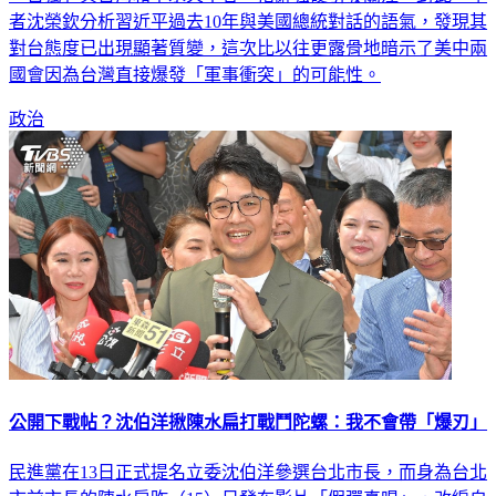
者沈榮欽分析習近平過去10年與美國總統對話的語氣，發現其
對台態度已出現顯著質變，這次比以往更露骨地暗示了美中兩
國會因為台灣直接爆發「軍事衝突」的可能性。
政治
公開下戰帖？沈伯洋揪陳水扁打戰鬥陀螺：我不會帶「爆刃」
民進黨在13日正式提名立委沈伯洋參選台北市長，而身為台北