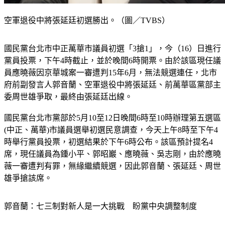
空軍退役中將張延廷初選勝出。（圖／TVBS）
國民黨台北市中正萬華市議員初選「3搶1」，今（16）日進行
黨員投票，下午4時截止，並於晚間6時開票。由於該區現任議
員應曉薇因京華城案一審遭判15年6月，無法競選連任，北市
府前副發言人郭音蘭、空軍退役中將張延廷、前萬華區黨部主
委周世雄爭取，最終由張延廷出線。
國民黨台北市黨部於5月10至12日晚間6時至10時辦理第五選區
(中正、萬華)市議員選舉初選民意調查，今天上午8時至下午4
時舉行黨員投票，初選結果於下午6時公布。該區預計提名4
席，現任議員為鍾小平、郭昭巖、應曉薇、吳志剛，由於應曉
薇一審遭判有罪，無緣繼續競選，因此郭音蘭、張延廷、周世
雄爭搶該席。
郭音蘭：七三制對新人是一大挑戰　盼黨中央調整制度