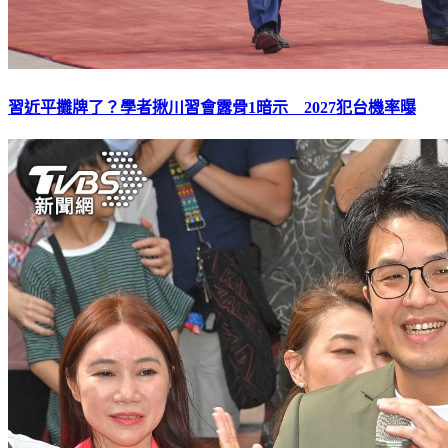
習近平攤牌了？學者揪川習會露骨1暗示 2027犯台機率曝