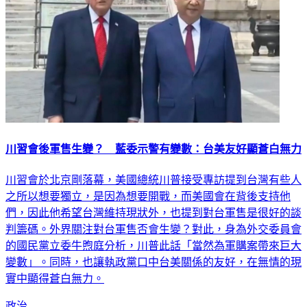
川習會後軍售生變？ 藍委示警有變數：台美友好顯蒼白無力
川習會於北京剛落幕，美國總統川普接受專訪提到台灣有些人
之所以想要獨立，是因為想要開戰，而美國會在背後支持他
們，因此他希望台灣維持現狀外，也提到對台軍售是很好的談
判籌碼。外界關注對台軍售否會生變？對此，身為外交委員會
的國民黨立委牛煦庭分析，川普此話「當然為軍購案帶來巨大
變數」。同時，也讓執政黨口中台美關係的友好，在無情的現
實中顯得蒼白無力。
政治