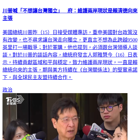
川普喊「不想讓台灣獨立」 府：維護兩岸現狀是賴清德向來
主張
美國總統川普昨（15）日接受媒體專訪，重申美國對台政策沒
有改變，也不尋求讓台灣走向獨立，更直言不想為此跨越9500
英里打一場戰爭；對於軍購，他也提到，必須跟台灣領導人談
談。對於川普的談話內容，總統府發言人郭雅慧今（16）日表
示，持續貢獻區域和平與穩定，致力維護兩岸現狀，一直是賴
總統向來的主張，期與美方持續在《台灣關係法》的堅實承諾
下，與全球民主友盟持續合作。
政治