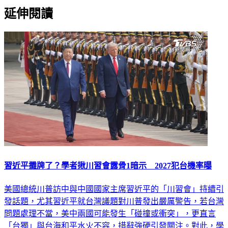
延伸閱讀
習近平攤牌了？學者揪川習會露骨1暗示 2027犯台機率曝
美國總統川普訪中與中國國家主席習近平的「川習會」持續引
發話題，尤其習近平就台灣議題對川普發出嚴厲警告，若台灣
問題處理不當，美中兩國可能發生「碰撞或衝突」，更直言
「台獨」與台海和平水火不容，措辭強硬引發關注。對此，學