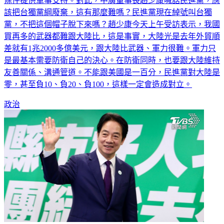
條件提供軍事支持。對此，中廣董事長趙少康喊話民進黨，應
該把台獨黨綱廢棄，這有那麼難嗎？民進黨現在綽號叫台獨
黨，不把這個帽子脫下來嗎？趙少康今天上午受訪表示，我國
買再多的武器都難跟大陸比，這是事實，大陸光是去年外貿順
差就有1兆2000多億美元，跟大陸比武器、軍力很難。軍力只
是最基本需要防衛自己的決心。在防衛同時，也要跟大陸維持
友善關係、溝通管道。不能跟美國是一百分，民進黨對大陸是
零，甚至負10、負20、負100，這樣一定會造成對立。
政治