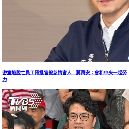
密室逃脫亡員工哥批官僚怠惰害人 蔣萬安：會和中央一起努
力