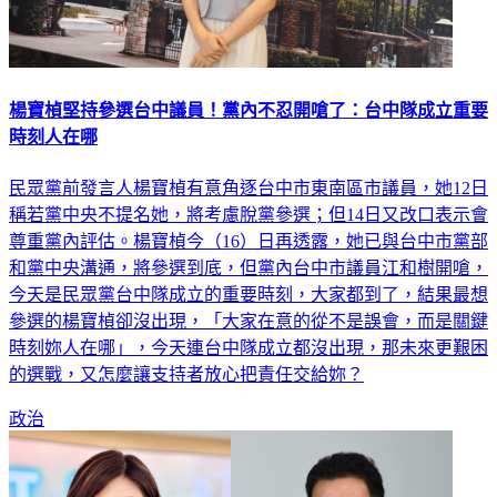
楊寶楨堅持參選台中議員！黨內不忍開嗆了：台中隊成立重要
時刻人在哪
民眾黨前發言人楊寶楨有意角逐台中市東南區市議員，她12日
稱若黨中央不提名她，將考慮脫黨參選；但14日又改口表示會
尊重黨內評估。楊寶楨今（16）日再透露，她已與台中市黨部
和黨中央溝通，將參選到底，但黨內台中市議員江和樹開嗆，
今天是民眾黨台中隊成立的重要時刻，大家都到了，結果最想
參選的楊寶楨卻沒出現，「大家在意的從不是誤會，而是關鍵
時刻妳人在哪」，今天連台中隊成立都沒出現，那未來更艱困
的選戰，又怎麼讓支持者放心把責任交給妳？
政治