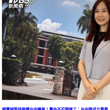
楊寶楨堅持參選台中議員！黨內不忍開嗆了：台中隊成立重要