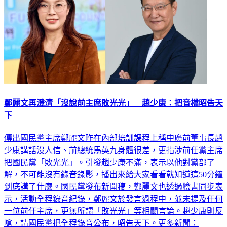
鄭麗文再澄清「沒說前主席敗光光」 趙少康：把音檔昭告天
下
傳出國民黨主席鄭麗文昨在內部培訓課程上稱中廣前董事長趙
少康講話沒人信、前總統馬英九身體很差，更指涉前任黨主席
把國民黨「敗光光」。引發趙少康不滿，表示以他對黨部了
解，不可能沒有錄音錄影，播出來給大家看看就知道這50分鐘
到底講了什麼。國民黨發布新聞稿，鄭麗文也透過臉書同步表
示，活動全程錄音紀錄，鄭麗文於發言過程中，並未提及任何
一位前任主席，更無所謂「敗光光」等相關言論。趙少康則反
嗆，請國民黨把全程錄音公布，昭告天下。更多新聞：