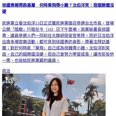
徐國勇親帶跑基層 何時單飛帶小雞？沈伯洋笑：我翅膀還沒
硬
民進黨立委沈伯洋13日正式獲民進黨徵召參選台北市長，首場
公開「陸戰」行程在今（16）日下午登場，與黨秘書長徐國
勇、議員參選人們一同前往大龍峒保安宮參拜。而近日沈伯洋
出席多場宮廟活動，都可見到徐國勇的身影，帶著沈拜訪基
層；對於何時能「單飛」自己成為母雞帶小雞，沈伯洋則笑
說，自己的翅膀還沒硬，但自己會努力學習成長，讓市民投他
一票、也投給民進黨籍的議員。
政治