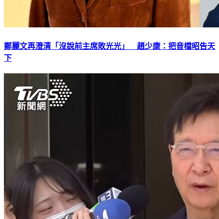
鄭麗文再澄清「沒說前主席敗光光」 趙少康：把音檔昭告天
下