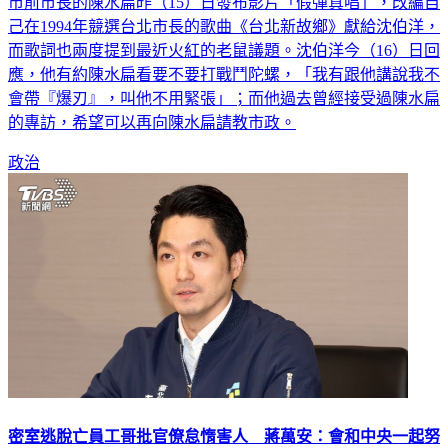
市前市長的陳水扁昨（15）日發布影片「假彈真唱」，改編自
己在1994年競選台北市長的歌曲《台北新故鄉》獻給沈伯洋，
而歌詞也兩度提到最近火紅的老鼠議題。沈伯洋今（16）日回
應，他有約陳水扁看要不要打戰鬥陀螺，「我有跟他講說我不
會帶『爆刃』，叫他不用緊張」；而他過去曾經接受過陳水扁
的專訪，希望可以再向陳水扁請教市政。
政治
密室逃脫亡員工哥批官僚怠惰害人 蔣萬安：會和中央一起努