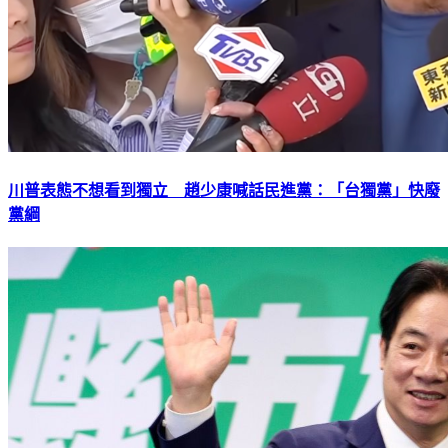
川普表態不想看到獨立 趙少康喊話民進黨：「台獨黨」快廢
黨綱