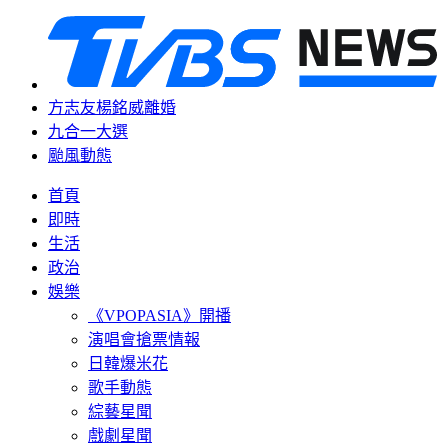
方志友楊銘威離婚
九合一大選
颱風動態
首頁
即時
生活
政治
娛樂
《VPOPASIA》開播
演唱會搶票情報
日韓爆米花
歌手動態
綜藝星聞
戲劇星聞