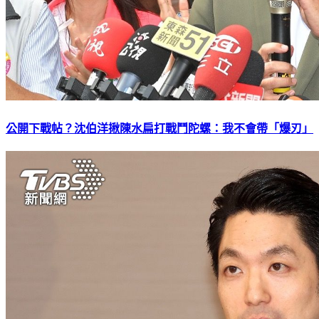
公開下戰帖？沈伯洋揪陳水扁打戰鬥陀螺：我不會帶「爆刃」