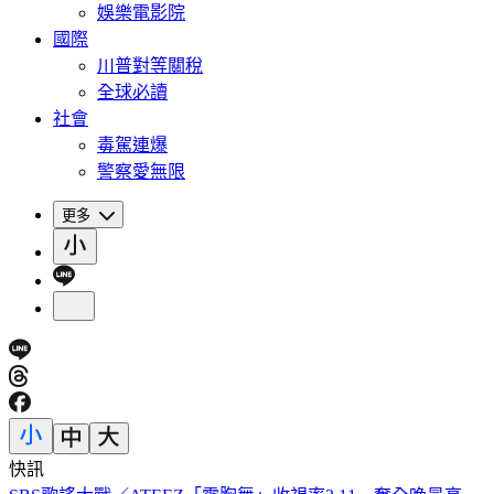
娛樂電影院
國際
川普對等關稅
全球必讀
社會
毒駕連爆
警察愛無限
更多
快訊