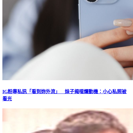
IG粉專私訊「看到妳外流」 妹子揭噁爛動機：小心私照被
看光