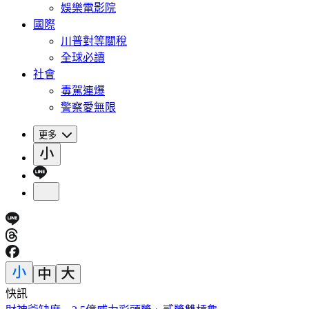
娛樂電影院
國際
川普對等關稅
全球必讀
社會
毒駕連爆
警察愛無限
更多
快訊