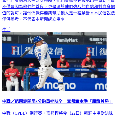
當他們看到別人需要支持時，他們會毫不猶豫地出手幫助。這
不僅是因為他們的善良，更是源於他們強烈的自信和對自身價
值的認可，讓他們覺得能夠幫助他人是一種榮譽。＊民俗說法
僅供參考，不代表本新聞網立場＊
生活
中職／范國宸開局3分砲重挫味全 富邦奪本季「屠龍首勝」
中職（CPBL）例行賽，富邦悍將今（22日）新莊主場對決味