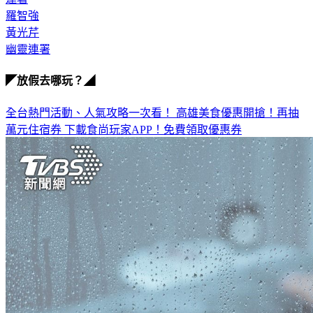
羅智強
黃光芹
幽靈連署
◤放假去哪玩？◢
全台熱門活動、人氣攻略一次看！
高雄美食優惠開搶！再抽
萬元住宿券
下載食尚玩家APP！免費領取優惠券