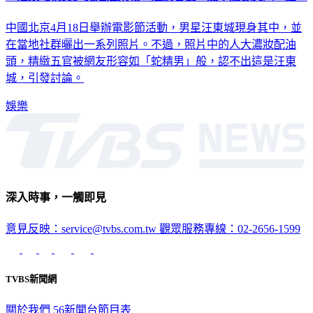
中國北京4月18日舉辦電影節活動，男星汪東城現身其中，並
在當地社群曬出一系列照片。不過，照片中的人大濃妝配油
頭，精緻五官被網友形容如「蛇精男」般，認不出這是汪東
城，引發討論。
娛樂
深入時事，一觸即見
意見反映：service@tvbs.com.tw
觀眾服務專線：02-2656-1599
TVBS新聞網
關於我們
56新聞台節目表