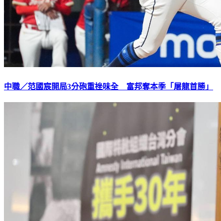
中職／范國宸開局3分砲重挫味全 富邦奪本季「屠龍首勝」