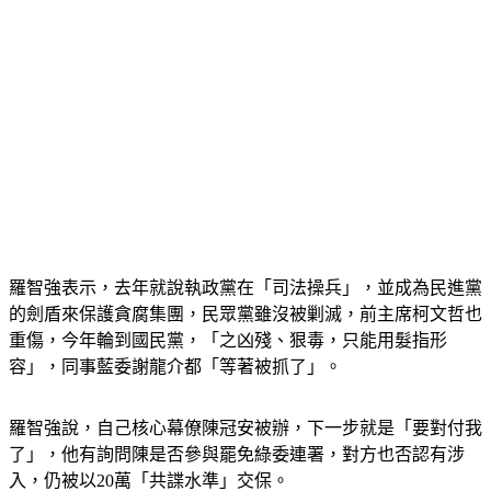
羅智強表示，去年就說執政黨在「司法操兵」，並成為民進黨
的劍盾來保護貪腐集團，民眾黨雖沒被剿滅，前主席柯文哲也
重傷，今年輪到國民黨，「之凶殘、狠毒，只能用髮指形
容」，同事藍委謝龍介都「等著被抓了」。
羅智強說，自己核心幕僚陳冠安被辦，下一步就是「要對付我
了」，他有詢問陳是否參與罷免綠委連署，對方也否認有涉
入，仍被以20萬「共諜水準」交保。