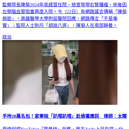
監察院長陳菊2024年底感冒住院，檢查發現右腎腫瘤，術後因
左側腦血管阻塞再度入院。今（22日）有網路謠言傳稱「陳菊
病逝」。高雄醫學大學附設醫院回應，網路傳言「不是事
實」；監院人士則斥「胡說八道」，陳菊人在南部靜養。
政治
手拎20萬名包！家寧妹「趴哩趴哩」赴檢署應訊 律師：太瞎