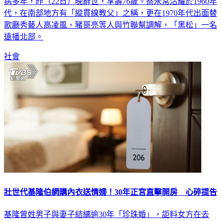
病多年，昨（22日）晚辭世，享壽76歲。蔡永常活耀於1960年
代，在南部地方有「縱貫線教父」之稱，更在1970年代出面替
歌廳秀藝人高凌風、豬哥亮等人與竹聯幫調解，「黑松」一名
遠播北部。
社會
壯世代基隆伯網購內衣送情婦！30年正宮直擊開房 心碎提告
基隆曾姓男子與妻子結縭逾30年「珍珠婚」，詎料女方在去