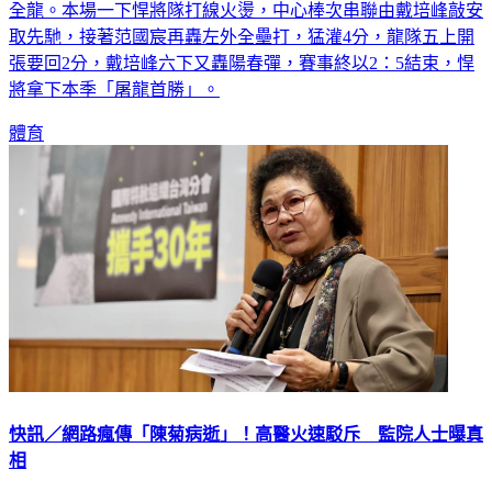
全龍。本場一下悍將隊打線火燙，中心棒次串聯由戴培峰敲安
取先馳，接著范國宸再轟左外全壘打，猛灌4分，龍隊五上開
張要回2分，戴培峰六下又轟陽春彈，賽事終以2：5結束，悍
將拿下本季「屠龍首勝」。
體育
快訊／網路瘋傳「陳菊病逝」！高醫火速駁斥 監院人士曝真
相