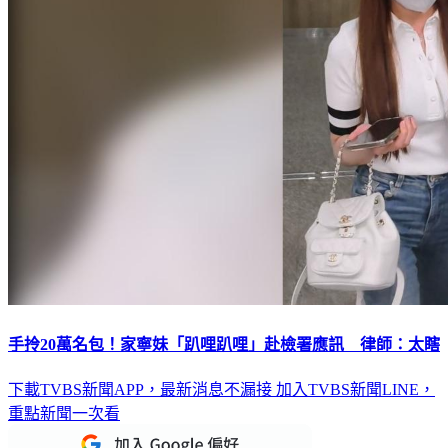
手拎20萬名包！家寧妹「趴哩趴哩」赴檢署應訊 律師：太瞎
下載TVBS新聞APP，最新消息不漏接
加入TVBS新聞LINE，
重點新聞一次看