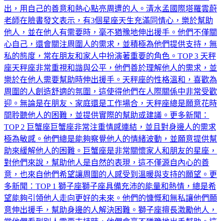
出，用自己的善意和熱心點亮周遭的人。清水孟國際塔羅雲蔚
老師在臉書發文表示，有3個星座天生充滿同情心，樂於幫助
他人，並在他人有需要時，毫不猶豫地伸出援手。他們不僅關
心自己，還會關注周圍人的需求，並積極為他們提供支持，無
私的態度，常在朋友和家人中扮演著重要的角色。TOP 3 天秤
座天秤座非常重視和諧與公平，他們善於理解他人的需求，並
樂於在他人需要幫助時伸出援手。天秤座的性格溫和，喜歡為
周圍的人創造舒適的氛圍，這使得他們在人際關係中非常受歡
迎。無論是在朋友、家庭還是工作場合，天秤座總是願意花時
間聆聽他人的困難，並提供實際的幫助或建議。更多新聞：
TOP 2 巨蟹座巨蟹座非常注重情感連結，並且對身邊人的需求
極為敏感。他們總是能夠察覺他人的情緒波動，並願意提供幫
助來緩解他人的困難。巨蟹座是非常關懷家人和朋友的星座，
對他們來說，幫助他人是自然的表現，這不僅源自內心的善
意，也來自他們希望讓周圍的人感受到溫暖與支持的願望。更
多新聞：TOP 1 獅子座獅子座具備充沛的能量和熱情，總是希
望能夠引領他人走向更好的未來。他們的慷慨和無私讓他們願
意伸出援手，幫助身邊的人解決困難。獅子座擅長激勵他人，