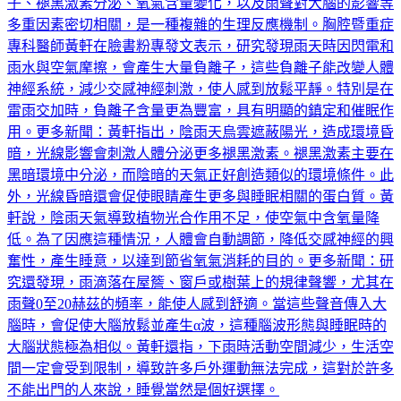
子、褪黑激素分泌、氧氣含量變化，以及雨聲對大腦的影響等
多重因素密切相關，是一種複雜的生理反應機制。胸腔暨重症
專科醫師黃軒在臉書粉專發文表示，研究發現雨天時因閃電和
雨水與空氣摩擦，會產生大量負離子，這些負離子能改變人體
神經系統，減少交感神經刺激，使人感到放鬆平靜。特別是在
雷雨交加時，負離子含量更為豐富，具有明顯的鎮定和催眠作
用。更多新聞：黃軒指出，陰雨天烏雲遮蔽陽光，造成環境昏
暗，光線影響會刺激人體分泌更多褪黑激素。褪黑激素主要在
黑暗環境中分泌，而陰暗的天氣正好創造類似的環境條件。此
外，光線昏暗還會促使眼睛產生更多與睡眠相關的蛋白質。黃
軒說，陰雨天氣導致植物光合作用不足，使空氣中含氧量降
低。為了因應這種情況，人體會自動調節，降低交感神經的興
奮性，產生睡意，以達到節省氧氣消耗的目的。更多新聞：研
究還發現，雨滴落在屋簷、窗戶或樹葉上的規律聲響，尤其在
雨聲0至20赫茲的頻率，能使人感到舒適。當這些聲音傳入大
腦時，會促使大腦放鬆並產生α波，這種腦波形態與睡眠時的
大腦狀態極為相似。黃軒還指，下雨時活動空間減少，生活空
間一定會受到限制，導致許多戶外運動無法完成，這對於許多
不能出門的人來說，睡覺當然是個好選擇。