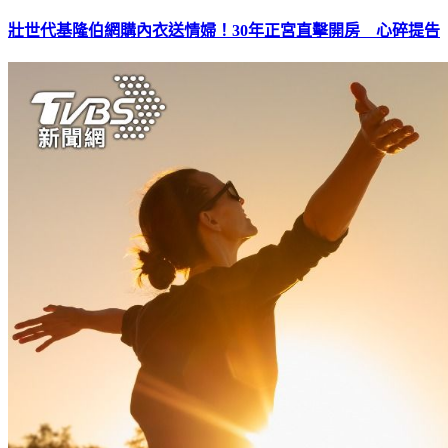
壯世代基隆伯網購內衣送情婦！30年正宮直擊開房 心碎提告