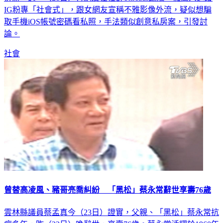
IG粉專「社會式」，跟女網友宣稱不雅影像外流，疑似想騙
取手機iOS帳號密碼看私照，手法類似創意私房案，引發討
論。
社會
曾替高凌風、豬哥亮喬糾紛 「黑松」蔡永常辭世享壽76歲
雲林縣議員蔡孟真今（23日）證實，父親、「黑松」蔡永常抗