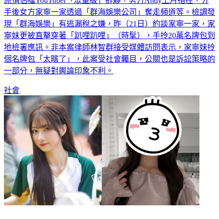
原情侶檔YouTuber「眾量級」拆夥，男方Andy上月指控，分
手後女方家寧一家透過「群海娛樂公司」奪走頻道等。檢調發
現「群海娛樂」有逃漏稅之嫌，昨（21日）約談家寧一家，家
寧妹更被直擊穿著「趴哩趴哩」（時髦），手拎20萬名牌包到
地檢署應訊。非本案律師林智群接受媒體訪問表示，家寧妹拎
個名牌包「太瞎了」，此案受社會矚目，公關也是訴訟策略的
一部分，無疑對輿論印象不利。
社會