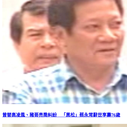
曾替高凌風、豬哥亮喬糾紛 「黑松」蔡永常辭世享壽76歲