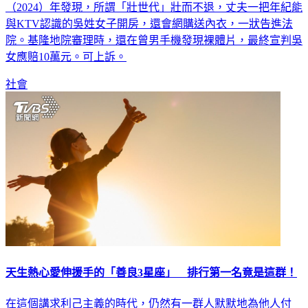
（2024）年發現，所謂「壯世代」壯而不退，丈夫一把年紀能
與KTV認識的吳姓女子開房，還會網購送內衣，一狀告進法
院。基隆地院審理時，還在曾男手機發現裸體片，最終宣判吳
女應賠10萬元。可上訴。
社會
天生熱心愛伸援手的「善良3星座」 排行第一名竟是這群！
在這個講求利己主義的時代，仍然有一群人默默地為他人付