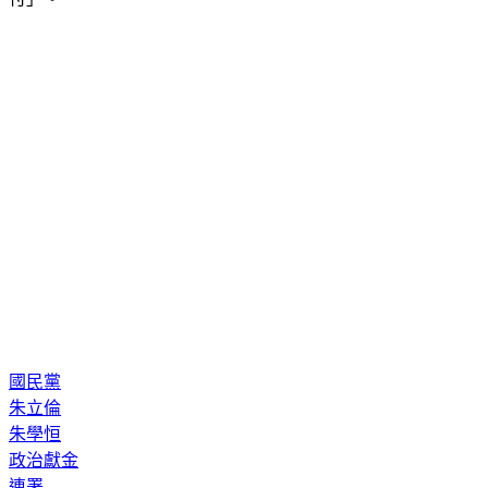
國民黨
朱立倫
朱學恒
政治獻金
連署