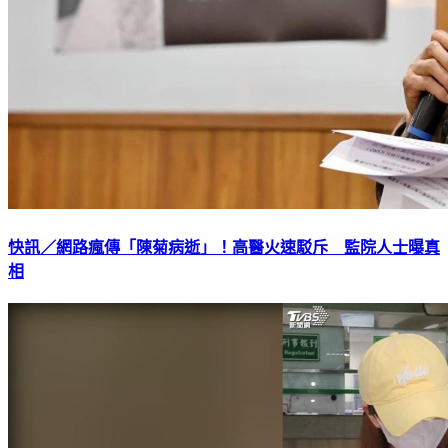
快訊／網路瘋傳「陳菊病逝」！高醫火速駁斥 監院人士曝真
相