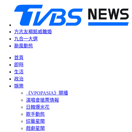
方志友楊銘威離婚
九合一大選
颱風動態
首頁
即時
生活
政治
娛樂
《VPOPASIA》開播
演唱會搶票情報
日韓爆米花
歌手動態
綜藝星聞
戲劇星聞