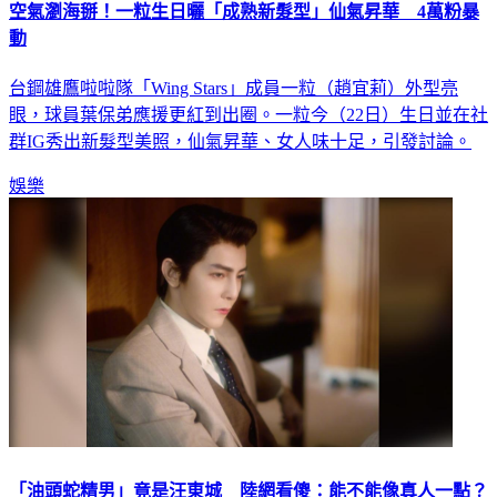
空氣瀏海掰！一粒生日曬「成熟新髮型」仙氣昇華 4萬粉暴
動
台鋼雄鷹啦啦隊「Wing Stars」成員一粒（趙宜莉）外型亮
眼，球員葉保弟應援更紅到出圈。一粒今（22日）生日並在社
群IG秀出新髮型美照，仙氣昇華、女人味十足，引發討論。
娛樂
「油頭蛇精男」竟是汪東城 陸網看傻：能不能像真人一點？