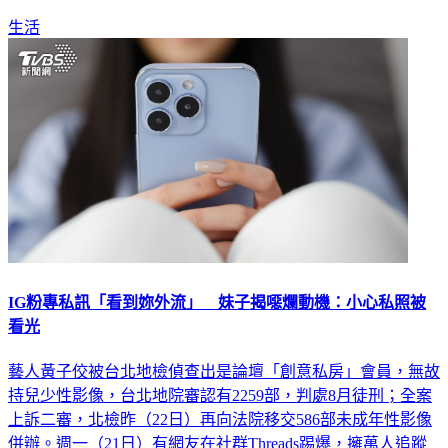
生活
IG粉專私訊「看到妳外流」 妹子揭噁爛動機：小心私照被
看光
藝人黃子佼被台北地檢偵查出是論壇「創意私房」會員，無故
持兒少性影像，台北地院審認有2259部，判處8月徒刑；全案
上訴二審，北檢昨（22日）再向法院移交586部未成年性影像
併辦。週一（21日）有網友在社群Threads踢爆，擁萬人追蹤