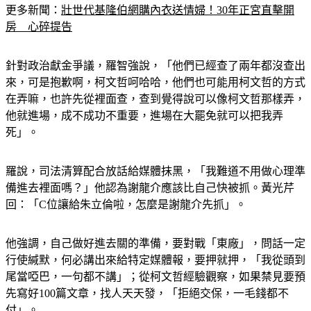
更多新聞：
壯世代基隆伯網購內衣送情婦！30年正宮直擊開
房　心碎提告
針對政治獻金爭議，羅智強說，「他們已經查了兩年都沒查出
來，可是抱歉啊，柯文哲呵哈哈，他們也可能用柯文哲的方式
在弄嘛，也許先從裡面查，查到覺得說可以像柯文哲那樣弄，
他就進場，成不成功不重要，進場在大罷免就可以把我弄
死」。
羅說，司法清算配合放話給媒體抹黑，「我難道不用做心理準
備進去裡面嗎？」他認為謝龍介應該比自己快被抓。黃光芹
回：「C位讓給朱立倫啦，怎麼是謝龍介先抓」。
他強調，自己做好進去關的準備，要對戰「東廠」，問話一定
行使緘默，何必講出來給特定媒體報，要押就押，「我從頭到
尾當啞巴，一句都不講」；從柯文哲經驗觀察，如果禁見要預
先寫好100篇文章，找人天天發，「拒絕交保，一毛錢都不
付」。