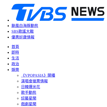
颱風白海豚動態
SBS歌謠大戰
優惠好康情報
首頁
即時
生活
政治
娛樂
《VPOPASIA》開播
演唱會搶票情報
日韓爆米花
歌手動態
綜藝星聞
戲劇星聞