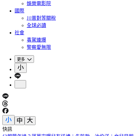
娛樂電影院
國際
川普對等關稅
全球必讀
社會
毒駕連爆
警察愛無限
更多
快訊