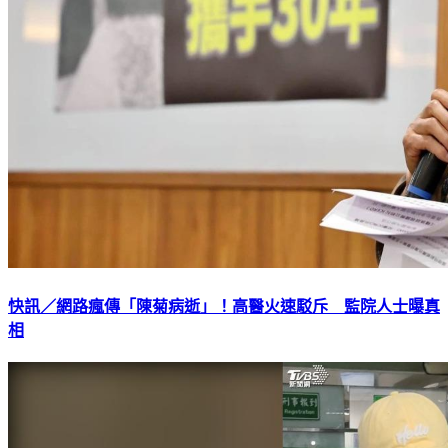
快訊／網路瘋傳「陳菊病逝」！高醫火速駁斥 監院人士曝真
相