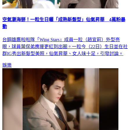
空氣瀏海掰！一粒生日曬「成熟新髮型」仙氣昇華 4萬粉暴
動
台鋼雄鷹啦啦隊「Wing Stars」成員一粒（趙宜莉）外型亮
眼，球員葉保弟應援更紅到出圈。一粒今（22日）生日並在社
群IG秀出新髮型美照，仙氣昇華、女人味十足，引發討論。
娛樂