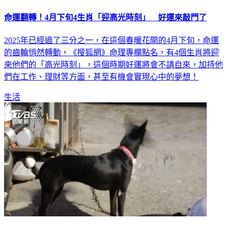
命運翻轉！4月下旬4生肖「迎高光時刻」 好運來敲門了
2025年已經過了三分之一，在這個春暖花開的4月下旬，命運
的齒輪悄然轉動，《搜狐網》命理專欄點名，有4個生肖將迎
來他們的「高光時刻」，這個時期好運將會不請自來，加持他
們在工作、理財等方面，甚至有機會實現心中的夢想！
生活
狗半夜發情亂跑！婦騎車撞到「人狗雙亡」 飼主切割下場慘