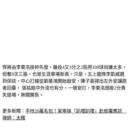
悍將由李東洺掛帥先發，雖投4又3分之2局用109球尚嫌太多，
但奪8次三振，也是生涯單場新高。只是，五上龍隊李凱威選
到保送，中心打線從劉基鴻開始敲安，陳子豪掃出左外安讓跑
者回壘， 張祐銘中外滾也有分，一頓安打，李東洺頭掛2分責
失退場，無關勝負。
更多新聞：
手拎20萬名包！家寧妹「趴哩趴哩」赴檢署應訊　
律師：太瞎