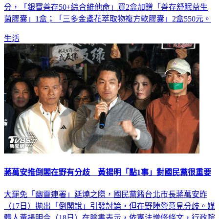
菌膠囊」1盒；「三多金盞花萃取物複方軟膠囊」2盒550元。
生活
蔣萬安推倒閣在野有分歧 黃揚明「點1事」對國民黨很重要
大罷免「幽靈連署」延燒之際，國民黨籍台北市長蔣萬安昨
（17日）拋出「倒閣說」引發討論，但在野陣營意見分歧。媒
體人黃揚明今（18日）在臉書表示，依憲法增修條文，行政院
長被倒閣後「得」呈請總統解散國會，不是「應」，換言之，