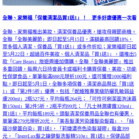
全聯、家樂福「保養清潔品買1送1」！ 更多好康優惠一次看
全聯、家樂福推出美妝、清潔保養品優惠，搶攻母親節商機。
全聯「全聯美麗節」即日起至5月15日，滿額最高回饋18%，
眾多個人清潔、保養品「買1送1」或多件折扣；家樂福即日起
至5月22日，超過百件美妝、個人清潔品「買1送1」，還推出5
款「Care Bears」旅遊周邊加價購。全聯「全聯美麗節」推出
多重回饋，每周六日持會員卡或福利卡購買保養、美妝、功能
性保健食品，單筆每滿888元現折100元，還可獲贈1000福利
點。即日起至5月1日，全聯多項保養、清潔商品祭出「買1送
1」或「第2件5折」優惠，包括「妮維雅專業級防曬乳敏弱益
膚200ml」2瓶527元，平均每瓶264元；「可伶可俐潔面泡沫慕
斯150ml」第2件5折，2瓶平均99元；「凡士林潤膚露320ml」
買1送1，平均每瓶189元。頭髮清潔保養用品全聯也有優惠，
單筆滿279元現折20元，「美吾髮漢芳染護髮染髮霜」、「絲
蘊沙龍蓋白染」買1送1，「莉婕濃亮色染髮凝膠」每盒399
元，「IngreLux髮之鑰健髮洗髮精510g」買1送1。保健品部
分，「銀寶善存50+綜合維他命」買2盒加贈「善存舒眠益生