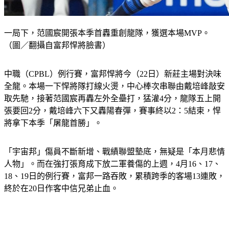
一局下，范國宸開張本季首轟重創龍隊，獲選本場MVP。
（圖／翻攝自富邦悍將臉書）
中職（CPBL）例行賽，富邦悍將今（22日）新莊主場對決味
全龍。本場一下悍將隊打線火燙，中心棒次串聯由戴培峰敲安
取先馳，接著范國宸再轟左外全壘打，猛灌4分，龍隊五上開
張要回2分，戴培峰六下又轟陽春彈，賽事終以2：5結束，悍
將拿下本季「屠龍首勝」。
「宇宙邦」傷員不斷新增、戰績聯盟墊底，無疑是「本月悲情
人物」。而在強打張育成下放二軍養傷的上週，4月16、17、
18、19日的例行賽，富邦一路吞敗，累積跨季的客場13連敗，
終於在20日作客中信兄弟止血。