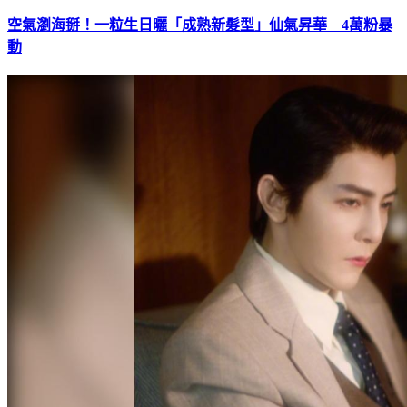
空氣瀏海掰！一粒生日曬「成熟新髮型」仙氣昇華 4萬粉暴
動