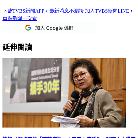
下載TVBS新聞APP，最新消息不漏接
加入TVBS新聞LINE，
重點新聞一次看
延伸閱讀
快訊／網路瘋傳「陳菊病逝」！高醫火速駁斥 監院人士曝真