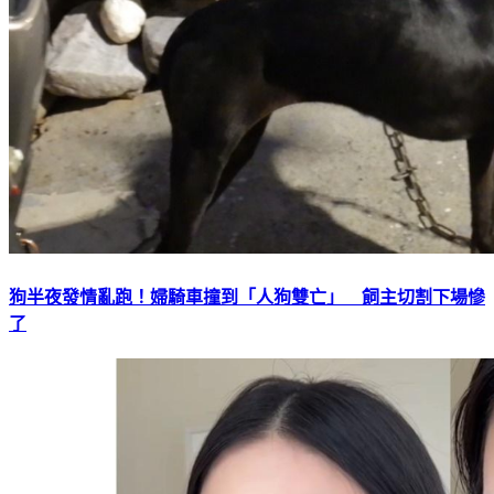
狗半夜發情亂跑！婦騎車撞到「人狗雙亡」 飼主切割下場慘
了