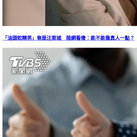
「油頭蛇精男」竟是汪東城 陸網看傻：能不能像真人一點？