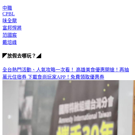
中職
CPBL
味全龍
富邦悍將
范國宸
戴培峰
◤放假去哪玩？◢
全台熱門活動、人氣攻略一次看！
高雄美食優惠開搶！再抽
萬元住宿券
下載食尚玩家APP！免費領取優惠券