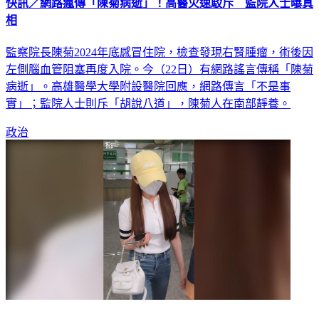
相
監察院長陳菊2024年底感冒住院，檢查發現右腎腫瘤，術後因
左側腦血管阻塞再度入院。今（22日）有網路謠言傳稱「陳菊
病逝」。高雄醫學大學附設醫院回應，網路傳言「不是事
實」；監院人士則斥「胡說八道」，陳菊人在南部靜養。
政治
手拎20萬名包！家寧妹「趴哩趴哩」赴檢署應訊 律師：太瞎