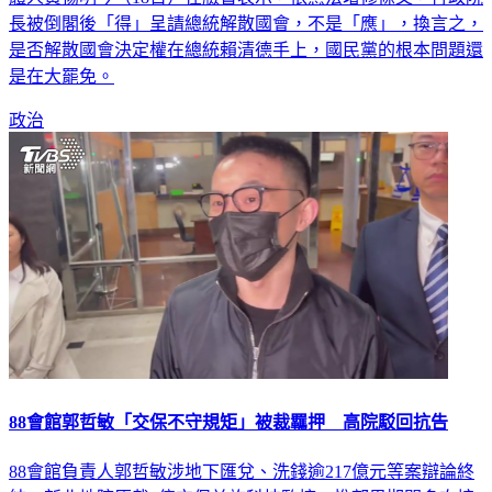
是否解散國會決定權在總統賴清德手上，國民黨的根本問題還
是在大罷免。
政治
88會館郭哲敏「交保不守規矩」被裁羈押 高院駁回抗告
88會館負責人郭哲敏涉地下匯兌、洗錢逾217億元等案辯論終
結，新北地院原裁2億交保並施科技監控，惟郭男期間多次接