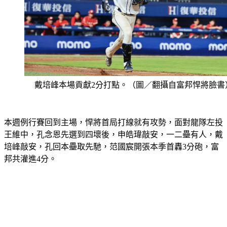
戴培峰本場貢獻2分打點。（圖／翻攝自富邦悍將臉書
本週例行賽回到主場，悍將首局打線就有攻勢，面對龍隊左投
王維中，孔念恩先選到四壞後，申皓瑋敲安，一二壘有人，戴
培峰敲安，孔回本壘取先馳，范國宸開張本季首轟3分砲，富
邦共灌進4分。