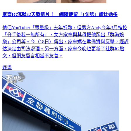
家寧IG沉默22天發新片！ 網隨便留「1句話」讚比她多
情侶YouTuber「眾量級」去年拆夥，但男方Andy今年3月指控
「分手後我一無所有」，女方家寧與其母把他踢出「群海娛
樂」公司等。今（18日）傳出，家寧媽在準備資料反擊，經評
估決定由司法處理。另一方面，家寧今晚也更新了社群IG貼
文，但網友留言相當不友善。
娛樂