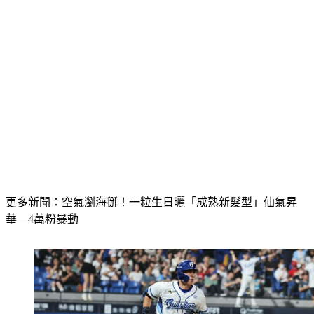
更多新聞：
空氣瀏海掰！一粒生日曬「成熟新髮型」仙氣昇
華　4萬粉暴動