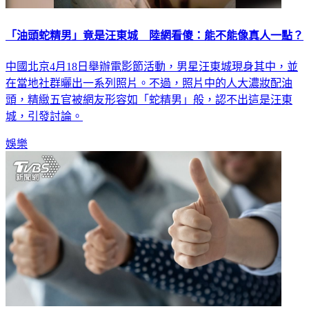
「油頭蛇精男」竟是汪東城 陸網看傻：能不能像真人一點？
中國北京4月18日舉辦電影節活動，男星汪東城現身其中，並
在當地社群曬出一系列照片。不過，照片中的人大濃妝配油
頭，精緻五官被網友形容如「蛇精男」般，認不出這是汪東
城，引發討論。
娛樂