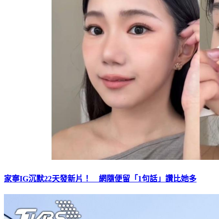
家寧IG沉默22天發新片！ 網隨便留「1句話」讚比她多