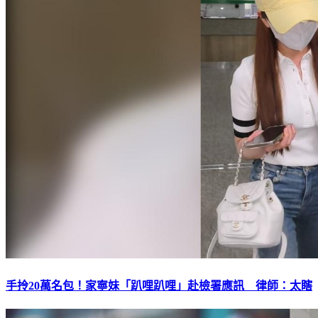
手拎20萬名包！家寧妹「趴哩趴哩」赴檢署應訊 律師：太瞎