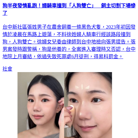
了
台中新社區張姓男子在農舍飼養一條黑色犬隻，2023年初因發
情於凌晨在馬路上遊蕩，不料徐姓婦人騎車行經該路段撞到
狗，人狗雙亡。徐婦女兒委由律師到台中地檢向張男提告。張
男案發時跟警稱，狗是他養的，全案進入審理時又否認，台中
地院上月審結，依過失致死罪處6月徒刑，得易科罰金。
社會