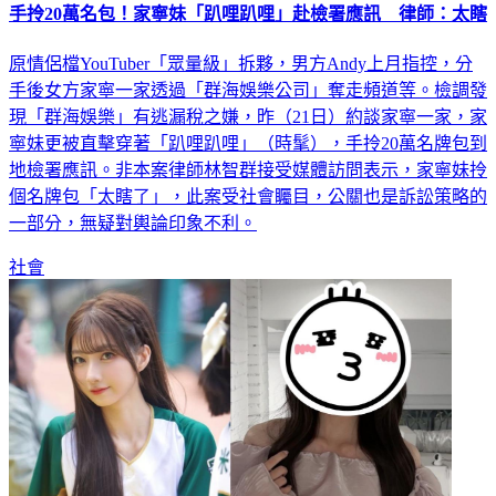
原情侶檔YouTuber「眾量級」拆夥，男方Andy上月指控，分
手後女方家寧一家透過「群海娛樂公司」奪走頻道等。檢調發
現「群海娛樂」有逃漏稅之嫌，昨（21日）約談家寧一家，家
寧妹更被直擊穿著「趴哩趴哩」（時髦），手拎20萬名牌包到
地檢署應訊。非本案律師林智群接受媒體訪問表示，家寧妹拎
個名牌包「太瞎了」，此案受社會矚目，公關也是訴訟策略的
一部分，無疑對輿論印象不利。
社會