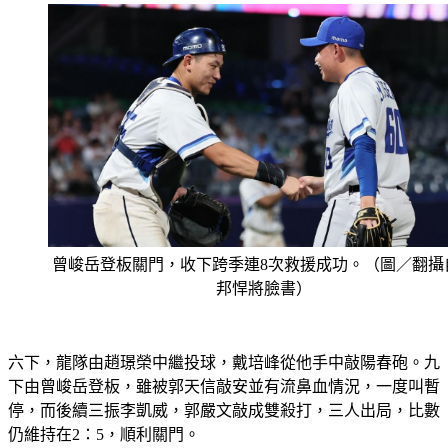
曾峻岳登板關門，收下跨季連8次救援成功。（圖／翻攝
邦悍將臉書）
六下，龍隊由趙璟榮中繼投球，戴培峰從他手中敲陽春砲。九
下由曾峻岳登板，雖被郭天信敲安並有流鼻血情況，一度叫暫
停，而後續三振李凱威，郭嚴文敲成雙殺打，三人出局，比數
仍維持在2：5，順利關門。