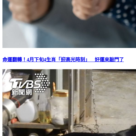
命運翻轉！4月下旬4生肖「迎高光時刻」 好運來敲門了