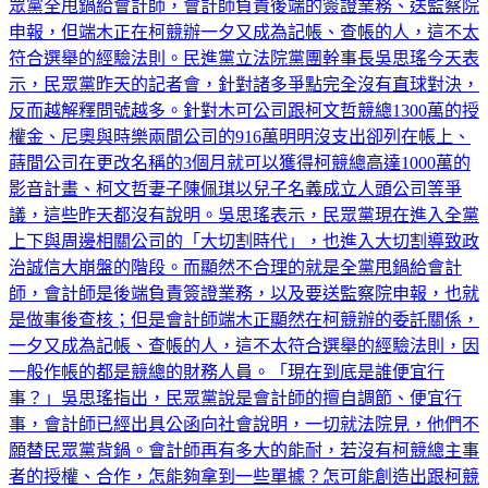
眾黨全甩鍋給會計師，會計師負責後端的簽證業務、送監察院
申報，但端木正在柯競辦一夕又成為記帳、查帳的人，這不太
符合選舉的經驗法則。民進黨立法院黨團幹事長吳思瑤今天表
示，民眾黨昨天的記者會，針對諸多爭點完全沒有直球對決，
反而越解釋問號越多。針對木可公司跟柯文哲競總1300萬的授
權金、尼奧與時樂兩間公司的916萬明明沒支出卻列在帳上、
蒔間公司在更改名稱的3個月就可以獲得柯競總高達1000萬的
影音計畫、柯文哲妻子陳佩琪以兒子名義成立人頭公司等爭
議，這些昨天都沒有說明。吳思瑤表示，民眾黨現在進入全黨
上下與周邊相關公司的「大切割時代」，也進入大切割導致政
治誠信大崩盤的階段。而顯然不合理的就是全黨甩鍋給會計
師，會計師是後端負責簽證業務，以及要送監察院申報，也就
是做事後查核；但是會計師端木正顯然在柯競辦的委託關係，
一夕又成為記帳、查帳的人，這不太符合選舉的經驗法則，因
一般作帳的都是競總的財務人員。「現在到底是誰便宜行
事？」吳思瑤指出，民眾黨說是會計師的擅自調節、便宜行
事，會計師已經出具公函向社會說明，一切就法院見，他們不
願替民眾黨背鍋。會計師再有多大的能耐，若沒有柯競總主事
者的授權、合作，怎能夠拿到一些單據？怎可能創造出跟柯競