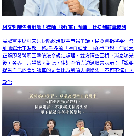
柯文哲喊告會計師！律師「揪1事」預言：比惹到前妻慘烈
民眾黨主席柯文哲身陷政治獻金申報爭議，民眾黨指控委任會
計師端木正漏報，將2千多萬「擅自調節」成9筆申報，但端木
正隨即發聲明回擊依法令規定處理，雙方隔空互槓。消息曝光
後，各界一片譁然。對此，律師李怡貞透過臉書表示：「說要
提告自己的會計師真的是會比惹到前妻還慘烈，不可不慎」。
政治