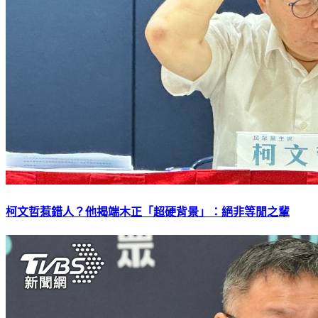
柯文哲惹錯人？他揭端木正「超硬背景」：絕非等閒之輩