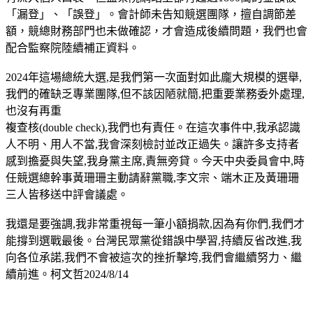
「漏登」、「誤登」。會計師未告知競選團隊，擅自調節差
額，競總財務部門也未做確認，才會造成後續問題，我們也會
配合監察院陸續補正資料。
2024年這場總統大選,是我們第一次面對如此龐大規模的選舉,
我們的確缺乏專業團隊,但不該因陋就簡,把重要業務委外處理,
也沒有再重
複查核(double check),我們也有責任。在這次事件中,我承認識
人不明、用人不當,我會深刻檢討並改正過失。讓許多支持者
感到擔憂與失望,我身黨主席,責無旁貸。今天中央委員會中,時
任競選總幹事黃珊珊主動請辭黨職,李文宗、端木正及黃珊珊
三人皆移送中評會議處。
我還是要強調,我非常重視每一筆小額捐款,因為有你們,我們才
能撐到選戰最後。台灣民眾黨從錯誤中學習,持續反省改進,我
向各位承諾,我們不會被這次的挫折擊垮,我們會繼續努力、繼
續前進。柯文哲2024/8/14