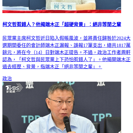
柯文哲惹錯人？他揭端木正「超硬背景」：絕非等閒之輩
民眾黨主席柯文哲近日陷入假帳風波，並將責任歸咎於2024大
選期間委任的會計師端木正漏報、誤報17筆支出，總共1817萬
餘元，將在今（14）日對端木正提告。不過，政治工作者周軒
認為，「柯文哲與民眾黨上下恐怕惹錯人了」。他揭開端木正
過去經歷、背景，指端木正「絕非等閒之輩」。
政治