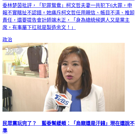
委林楚茵批評，「犯罪鴛鴦」柯文哲夫妻一共犯下6大罪，申
報不實瞎扯不認錯。她痛斥柯文哲任用親信、帳目不清、推卸
責任，還要提告會計師端木正，「身為總統候選人又是黨主
席，有事屬下扛就是製造余文！」
政治
民眾黨玩完了？ 藍委幫緩頰：「烏龍還是汙錢」現在還說不
準