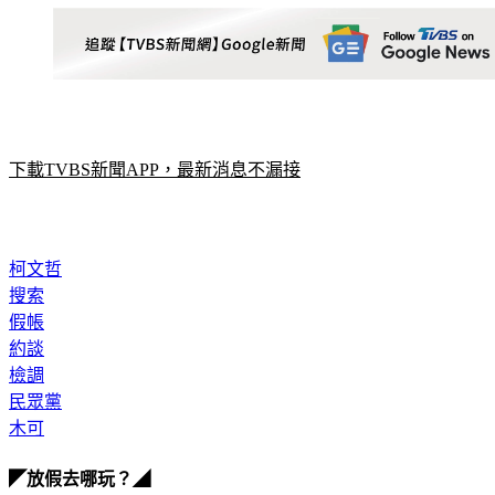
下載TVBS新聞APP，最新消息不漏接
柯文哲
搜索
假帳
約談
檢調
民眾黨
木可
◤放假去哪玩？◢