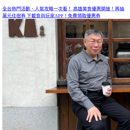
全台熱門活動、人氣攻略一次看！
高雄美食優惠開搶！再抽
萬元住宿券
下載食尚玩家APP！免費領取優惠券