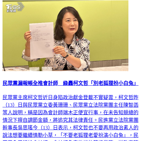
民眾黨漏報帳全推會計師 綠轟柯文哲「別老狐狸扮小白兔」
民眾黨主席柯文哲近日身陷政治獻金登載不實疑雲，柯文哲昨
（13）日與民眾黨立委黃珊珊、民眾黨立法院黨團主任陳智菡
等人說明，稱是因為會計師端木正便宜行事，在未告知競總的
情況下擅自調節金額，將追究其法律責任。民進黨立法院黨團
幹事長吳思瑤今（13）日表示，柯文哲也不要再用政治素人的
說法想要繼續情勒小草，「不要老狐狸老愛扮演小白兔」，民