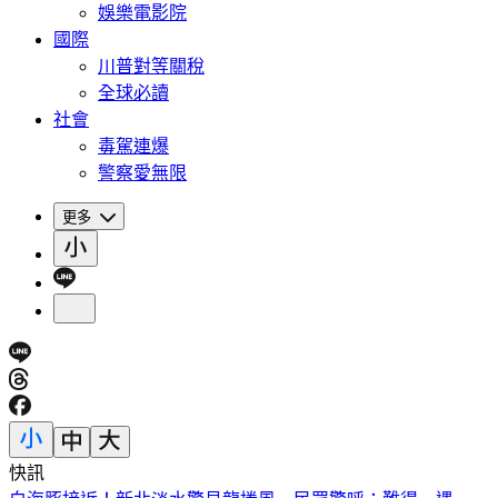
娛樂電影院
國際
川普對等關稅
全球必讀
社會
毒駕連爆
警察愛無限
更多
快訊