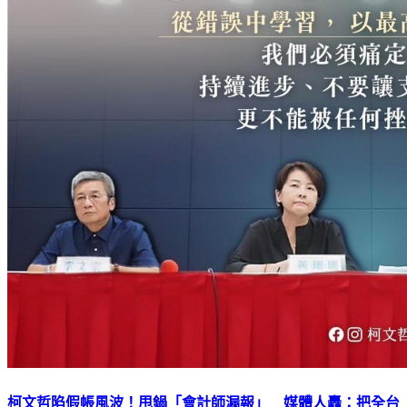
柯文哲陷假帳風波！甩鍋「會計師漏報」 媒體人轟：把全台