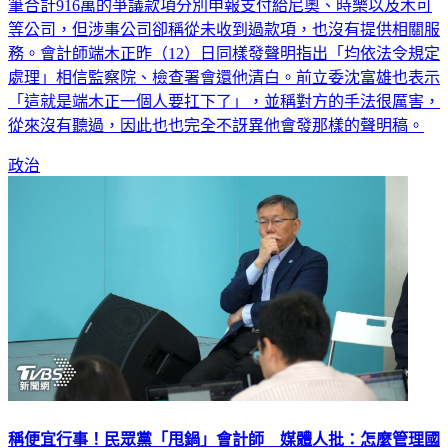
筆合計916萬的爭議款項分別申報支付給尼奧、時樂以及木可
等公司，但涉事公司卻稱從未收到過款項，也沒有提供相關服
務。會計師端木正昨（12）日同樣發聲明指出「均依法令規定
處理」相信監察院、檢查署會還他清白。前立委沈富雄也表示
「這就是端木正一個人要扛下了」，並稱對方的手法很厲害，
從來沒有聽過，因此也也完全不訝異他會發那樣的聲明稿。
政治
稱便宜行事！民眾黨「甩鍋」會計師 媒體人批：怎麼管理國