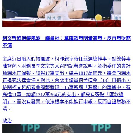
柯文哲陷假帳風波 議員批：拿匯款證明當憑證、反自證財務
不清
主席近日陷入假帳風波，柯昨親率時任競選總幹事、副總幹事
陳智菡、財務長李文宗等人召開記者會說明，並指委任的會計
師端木正漏報、誤報17筆支出，總共1817萬餘元，將會向端木
正追究法律責任。對此，台北市議員何孟樺今（13）日指出，
檢閱柯文哲記者會簡報發現，15筆所謂「漏報」的單據中，有
高達11筆，總額1312萬364元的支出，都只有張貼「匯款證
明」，而沒有發票，依法根本不能進行申報，反而自證財務不
清。
政治