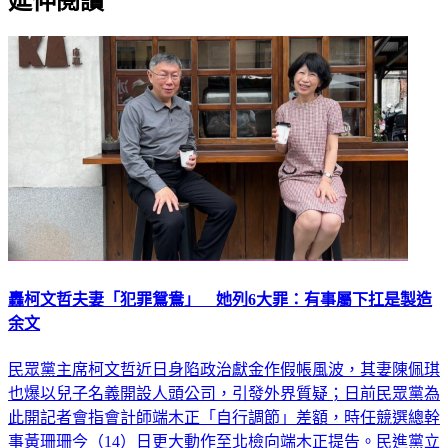
延伸閱讀
轟柯文哲夫妻「犯罪鴛鴦」 她列6大罪：有事屬下扛是製造
余文
民眾黨主席柯文哲近日身陷政治獻金作假帳風波，其妻陳佩琪
也爆以兒子名義開設人頭公司，引發外界質疑；日前民眾黨為
此開記者會指會計師端木正「自行調節」差額，時任競選總幹
事黃珊珊今（14）日更大動作至北檢向端木正提告。民進黨立