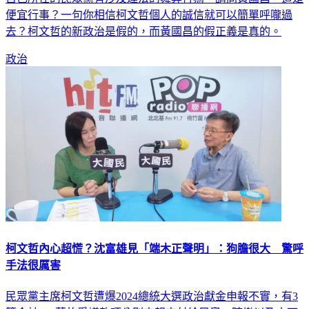
便宜行事？一句你相信柯文哲個人的誠信就可以簡單呼嚨過
去？柯文哲的新政治是假的，而黃國昌的假正義是真的。
政治
柯文哲內心超慌？沈富雄見「端木正聲明」：狗膽很大 驚呼
手法很厲害
民眾黨主席柯文哲遭爆2024總統大選政治獻金申報不實，有3