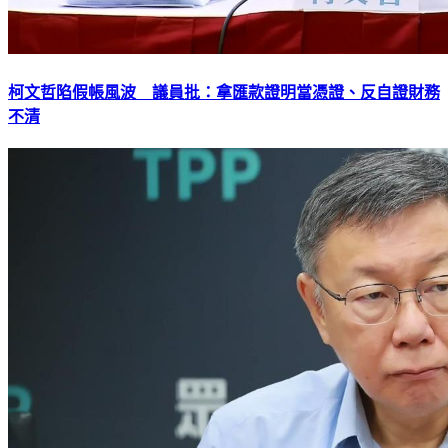
柯文哲陷假帳風波 議員批：拿匯款證明當憑證、反自證財務
不清