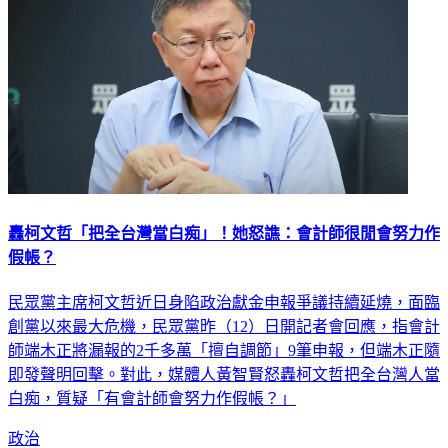
轟柯文哲「把全台灣當白痴」！她怒譙：會計師很閒會努力作
假帳？
民眾黨主席柯文哲近日身陷政治獻金申報爭議持續延燒，面臨
創黨以來最大危機，民眾黨昨（12）日開記者會回應，指會計
師端木正將漏報的2千多萬「擅自調節」9筆申報，但端木正隨
即發聲明回擊。對此，媒體人黃智賢怒轟柯文哲把全台灣人當
白痴，質疑「有會計師會努力作假帳？」
政治