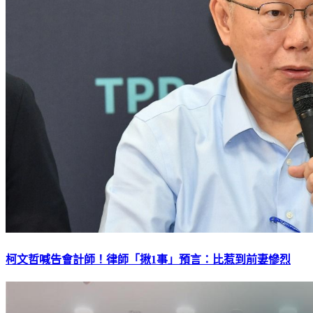
柯文哲喊告會計師！律師「揪1事」預言：比惹到前妻慘烈