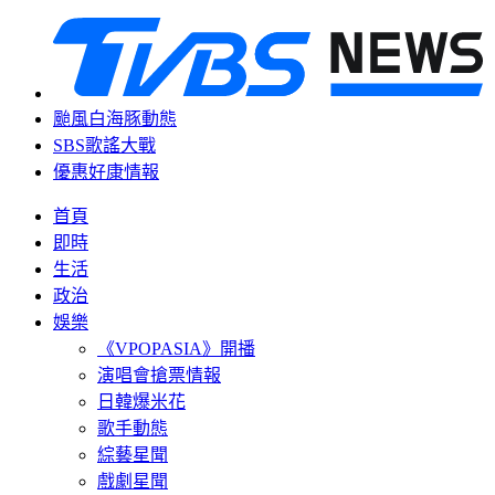
颱風白海豚動態
SBS歌謠大戰
優惠好康情報
首頁
即時
生活
政治
娛樂
《VPOPASIA》開播
演唱會搶票情報
日韓爆米花
歌手動態
綜藝星聞
戲劇星聞