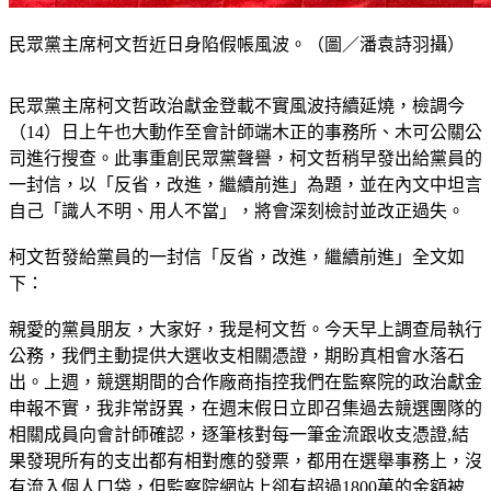
民眾黨主席柯文哲近日身陷假帳風波。（圖／潘袁詩羽攝）
民眾黨主席柯文哲政治獻金登載不實風波持續延燒，檢調今
（14）日上午也大動作至會計師端木正的事務所、木可公關公
司進行搜查。此事重創民眾黨聲譽，柯文哲稍早發出給黨員的
一封信，以「反省，改進，繼續前進」為題，並在內文中坦言
自己「識人不明、用人不當」，將會深刻檢討並改正過失。
柯文哲發給黨員的一封信「反省，改進，繼續前進」全文如
下：
親愛的黨員朋友，大家好，我是柯文哲。今天早上調查局執行
公務，我們主動提供大選收支相關憑證，期盼真相會水落石
出。上週，競選期間的合作廠商指控我們在監察院的政治獻金
申報不實，我非常訝異，在週末假日立即召集過去競選團隊的
相關成員向會計師確認，逐筆核對每一筆金流跟收支憑證,結
果發現所有的支出都有相對應的發票，都用在選舉事務上，沒
有流入個人口袋，但監察院網站上卻有超過1800萬的金額被