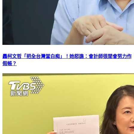
轟柯文哲「把全台灣當白痴」！她怒譙：會計師很閒會努力作
假帳？