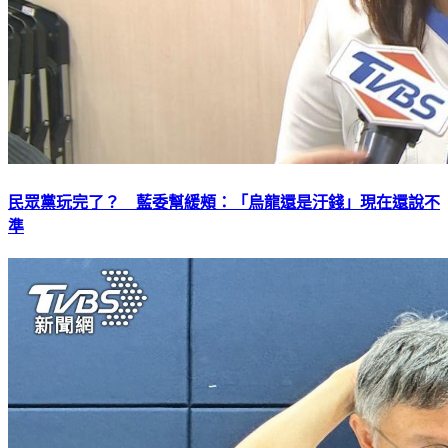
民眾黨玩完了？ 藍委幫緩頰：「烏龍還是汙錢」現在還說不
準