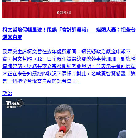
柯文哲陷假帳風波！甩鍋「會計師漏報」 媒體人轟：把全台
灣當白痴
民眾黨主席柯文哲在去年競選期間，遭質疑政治獻金申報不
實，柯文哲昨（12）日率時任競選總部總幹事黃珊珊、副總幹
事陳智菡、財務長李文宗召開記者會說明，並表示是會計師端
木正在未告知競總的狀況下漏報；對此，名嘴黃智賢怒轟「這
是一個把全台灣當白痴的記者會！」
政治