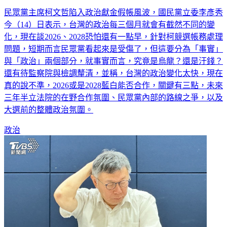
民眾黨主席柯文哲陷入政治獻金假帳風波，國民黨立委李彥秀
今（14）日表示，台灣的政治每三個月就會有截然不同的變
化，現在談2026、2028恐怕還有一點早，針對柯競選帳務處理
問題，短期而言民眾黨看起來是受傷了，但這要分為「事實」
與「政治」兩個部分，就事實而言，究竟是烏龍？還是汙錢？
還有待監察院與檢調釐清，並稱，台灣的政治變化太快，現在
真的說不準，2026或是2028藍白能否合作，關鍵有三點，未來
三年半立法院的在野合作氛圍、民眾黨內部的路線之爭，以及
大選前的整體政治氛圍。
政治