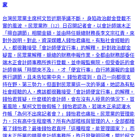
家
台灣民眾黨主席柯文哲近期爭議不斷， 身陷政治獻金登載不
實的風波 。民眾黨昨（12）日召開記者會，以會計師端木正
「擅自調節」相關金額，並由時任競總財務長李文宗扛責，來
對外說明。對此，資深媒體人錢怡君痛批，有點社會經驗的
人，都很難接受「會計師便宜行事」的解釋。 針對政治獻金
疑雲，民眾黨解釋，競總的財務申報作業，全都由財務部委任
端木正會計師事務所進行登載、並申報監察院，但受委託的會
計師竟稱「時間來不及」，才「便宜行事」自行將漏報的金額
進行調節，且未告知黨中央。 錢怡君提到，自己一向都很支
持在野、第三勢力，但面對民眾黨這一次的爭議，她認為有點
社會經驗的人，應該都很難接受「會計師便宜行事」的解釋。
錢怡君質疑，什麼樣的會計師，會在沒有人授意的情況下，冒
著風險，幫柯文哲做假帳？ 錢怡君認為，若端木正承認灌水
作帳「為何不出席記者會？」錢怡君也痛批，民眾黨的管理能
力，只有高中生程度嗎？所有內部稽核與管理的人，全部都睡
著了錢怡君？最後錢怡君直呼「這種程度，能管理國家？」而
端木正所屬的精華會計師事務所，昨日發聲明回應，關於柯文