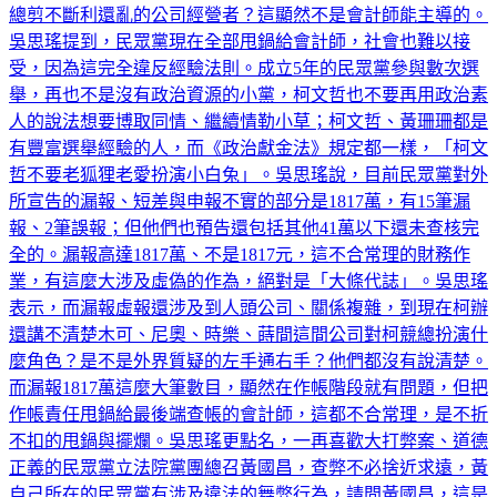
總剪不斷利還亂的公司經營者？這顯然不是會計師能主導的。
吳思瑤提到，民眾黨現在全部甩鍋給會計師，社會也難以接
受，因為這完全違反經驗法則。成立5年的民眾黨參與數次選
舉，再也不是沒有政治資源的小黨，柯文哲也不要再用政治素
人的說法想要博取同情、繼續情勒小草；柯文哲、黃珊珊都是
有豐富選舉經驗的人，而《政治獻金法》規定都一樣，「柯文
哲不要老狐狸老愛扮演小白兔」。吳思瑤說，目前民眾黨對外
所宣告的漏報、短差與申報不實的部分是1817萬，有15筆漏
報、2筆誤報；但他們也預告還包括其他41萬以下還未查核完
全的。漏報高達1817萬、不是1817元，這不合常理的財務作
業，有這麼大涉及虛偽的作為，絕對是「大條代誌」。吳思瑤
表示，而漏報虛報還涉及到人頭公司、關係複雜，到現在柯辦
還講不清楚木可、尼奧、時樂、蒔間這間公司對柯競總扮演什
麼角色？是不是外界質疑的左手通右手？他們都沒有說清楚。
而漏報1817萬這麼大筆數目，顯然在作帳階段就有問題，但把
作帳責任甩鍋給最後端查帳的會計師，這都不合常理，是不折
不扣的甩鍋與擺爛。吳思瑤更點名，一再喜歡大打弊案、道德
正義的民眾黨立法院黨團總召黃國昌，查弊不必捨近求遠，黃
自己所在的民眾黨有涉及違法的舞弊行為，請問黃國昌，這是