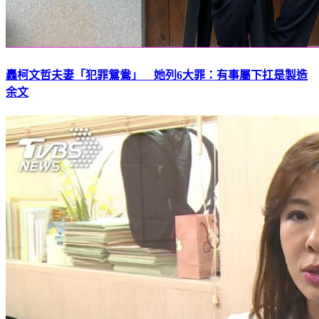
轟柯文哲夫妻「犯罪鴛鴦」 她列6大罪：有事屬下扛是製造
余文