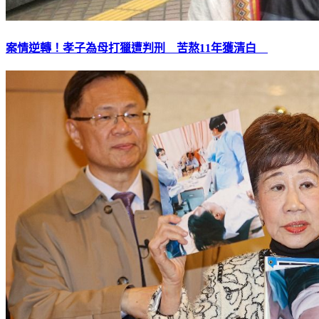
案情逆轉！孝子為母打獵遭判刑 苦熬11年獲清白