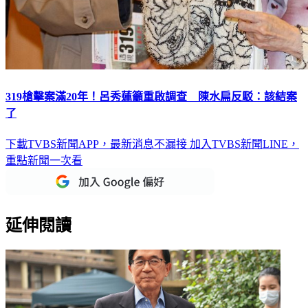
319槍擊案滿20年！呂秀蓮籲重啟調查 陳水扁反駁：該結案
了
下載TVBS新聞APP，最新消息不漏接
加入TVBS新聞LINE，
重點新聞一次看
延伸閱讀