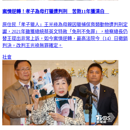
案情逆轉！孝子為母打獵遭判刑 苦熬11年獲清白
原住民「孝子獵人」王光祿為母親因獵捕保育類動物遭判刑定
讞，2021年雖獲總統蔡英文特赦「免刑不免罪」，檢察總長仍
替王提出非常上訴，如今案情逆轉，最高法院今（14）日撤銷
判決，改判王光祿無罪確定。
社會
319槍擊案滿20年！呂秀蓮籲重啟調查 陳水扁反駁：該結案