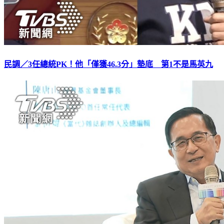
民調／3任總統PK！他「僅獲46.3分」墊底 第1不是馬英九