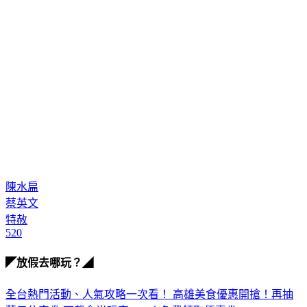
陳水扁
蔡英文
特赦
520
◤放假去哪玩？◢
全台熱門活動、人氣攻略一次看！
高雄美食優惠開搶！再抽
萬元住宿券
下載食尚玩家APP！免費領取優惠券