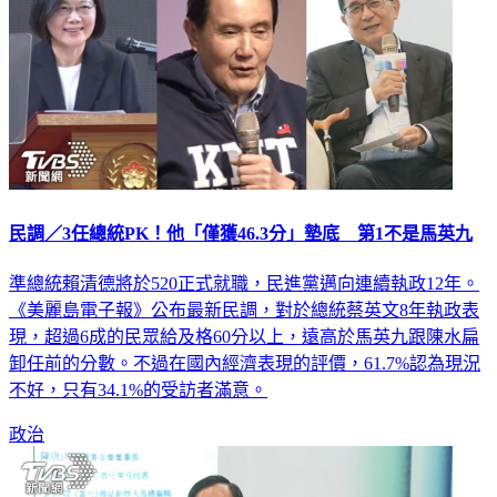
民調／3任總統PK！他「僅獲46.3分」墊底 第1不是馬英九
準總統賴清德將於520正式就職，民進黨邁向連續執政12年。
《美麗島電子報》公布最新民調，對於總統蔡英文8年執政表
現，超過6成的民眾給及格60分以上，遠高於馬英九跟陳水扁
卸任前的分數。不過在國內經濟表現的評價，61.7%認為現況
不好，只有34.1%的受訪者滿意。
政治