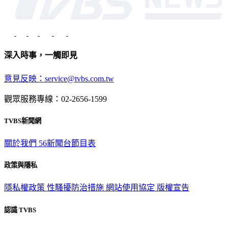
深入時事，一觸即見
意見反映：service@tvbs.com.tw
觀眾服務專線：02-2656-1599
TVBS新聞網
關於我們
56新聞台節目表
政策與隱私
隱私權政策
性騷擾防治措施
網站使用協定
版權宣告
認識 TVBS
公司介紹
企業動態
人才招募
主播專區
星藝象娛樂