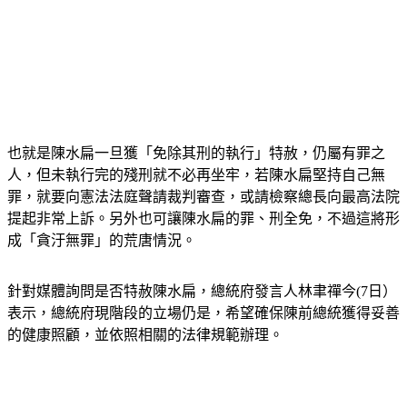
也就是陳水扁一旦獲「免除其刑的執行」特赦，仍屬有罪之
人，但未執行完的殘刑就不必再坐牢，若陳水扁堅持自己無
罪，就要向憲法法庭聲請裁判審查，或請檢察總長向最高法院
提起非常上訴。另外也可讓陳水扁的罪、刑全免，不過這將形
成「貪汙無罪」的荒唐情況。
針對媒體詢問是否特赦陳水扁，總統府發言人林聿禪今(7日）
表示，總統府現階段的立場仍是，希望確保陳前總統獲得妥善
的健康照顧，並依照相關的法律規範辦理。