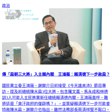
傳「扁朝三大將」入主賴內閣 王鴻薇：賴清德下一步赦扁？
國民黨立委王鴻薇、謝龍介日前接受《今天誰來沛》節目專
訪，提及前總統陳水扁3位大將，包含羅文嘉、馬永成和林德
訓3人可能入主民進黨新任總統賴清德內閣，王鴻薇直呼，難
道這是「貪汙政府的復辟嗎？」，並質疑賴清德下一步可能會
特赦陳水扁。謝龍介也指出，雖然法務部長蔡清祥堅不鬆口，
但以他的了解，綠營已經在討論如何赦扁。