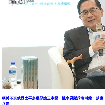
稱美不爽他登太平島還怒譙三字經 陳水扁駁斥唐湘龍：胡說
八道