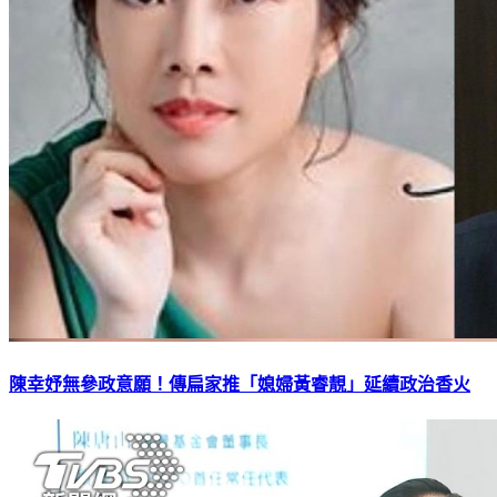
陳幸妤無參政意願！傳扁家推「媳婦黃睿靚」延續政治香火