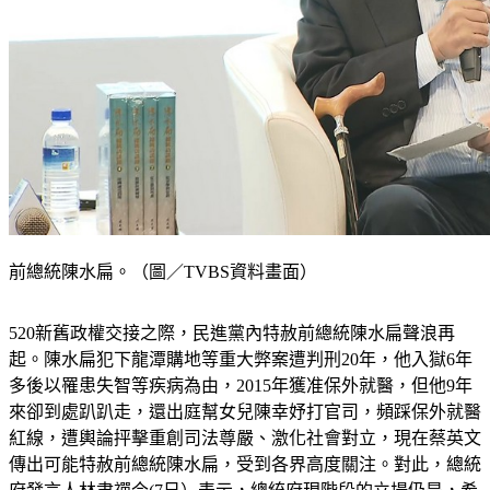
前總統陳水扁。（圖／TVBS資料畫面）
520新舊政權交接之際，民進黨內特赦前總統陳水扁聲浪再
起。陳水扁犯下龍潭購地等重大弊案遭判刑20年，他入獄6年
多後以罹患失智等疾病為由，2015年獲准保外就醫，但他9年
來卻到處趴趴走，還出庭幫女兒陳幸妤打官司，頻踩保外就醫
紅線，遭輿論抨擊重創司法尊嚴、激化社會對立，現在蔡英文
傳出可能特赦前總統陳水扁，受到各界高度關注。對此，總統
府發言人林聿禪今(7日）表示，總統府現階段的立場仍是，希