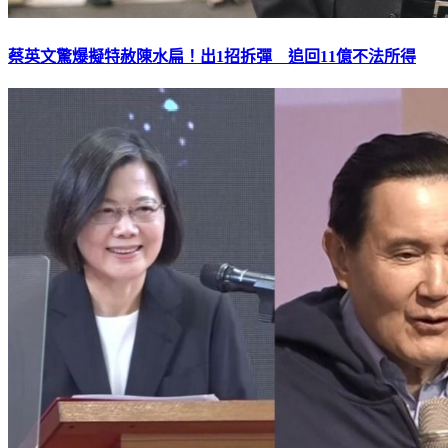
蔡英文驚爆擬特赦陳水扁！出1招拆彈 追回11億不法所得