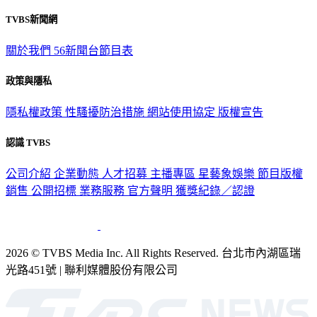
TVBS新聞網
關於我們
56新聞台節目表
政策與隱私
隱私權政策
性騷擾防治措施
網站使用協定
版權宣告
認識 TVBS
公司介紹
企業動態
人才招募
主播專區
星藝象娛樂
節目版權
銷售
公開招標
業務服務
官方聲明
獲獎紀錄／認證
2026 © TVBS Media Inc. All Rights Reserved. 台北市內湖區瑞
光路451號 | 聯利媒體股份有限公司