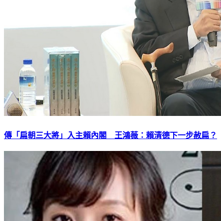
傳「扁朝三大將」入主賴內閣 王鴻薇：賴清德下一步赦扁？