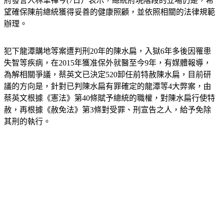
望確保陳前總統獲得妥善的健康照顧，並依照相關的法律規範
辦理。
犯下龍潭購地等案遭判刑20年的陳水扁，入獄6年多後因罹患
失智等疾病，在2015年獲准保外就醫至今9年，有媒體報導，
為解相關爭議，蔡英文已決定520卸任前特赦陳水扁，目前研
議的方向是，針對已判陳水扁有罪確定的龍潭等4大弊案，由
蔡英文根據《憲法》第40條賦予總統的職權，對陳水扁行使特
赦，再根據《赦免法》第3條對受罪、刑宣告之人，給予免除
其刑的執行。