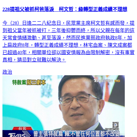
228提祖父被抓柯爸落淚 柯文哲：綠轉型正義成績不理想
今（28）日逢二二八紀念日，民眾黨主席柯文哲有感而發，提
到祖父當年被抓被打，三年後抑鬱而終，所以父親在每年的這
天常會情緒激動、甚至落淚，然而民進黨蔡政府執政8年，加
上扁政府8年，轉型正義成績不理想，林宅血案、陳文成案都
已超過40年，相關單位卻以國安情報為由限制解密，沒有事實
真相，猜忌對立就難以解決。
政治