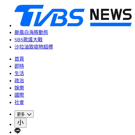
颱風白海豚動態
SBS歌謠大戰
沙拉油致癌物超標
首頁
即時
生活
政治
娛樂
國際
社會
更多