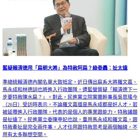
藍疑賴清德用「扁朝大將」為特赦阿扁？綠委轟：扯太遠
準總統賴清德內閣名單大致抵定，近日傳出扁系大將羅文嘉、
馬永成和林德訓也將進入行政團隊，遭藍營質疑「賴清德下一
步要特赦陳水扁？」。對此，民進黨立院黨團幹事長吳思瑤今
（26日）受訪時表示，不論羅文嘉還是馬永成都是好人才，若
被延攬進入行政團隊，代表的是個人的專業跟能力，特赦議題
是扯遠了。民進黨立委陳亭妃也說，重用馬永成和羅文嘉，跟
特赦牽扯是完全兩件事，人才任用跟特赦思考是兩個軸線，不
用有太多聯想空間。
政治