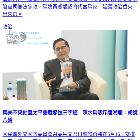
出來選。
政治
稱美不爽他登太平島還怒譙三字經 陳水扁駁斥唐湘龍：胡說
八道
國民黨外交國防委員會召委馬文君日前證實將在5月16日安排
太平島視察，藍營立院黨團也要求總統蔡英文在5月20日卸任