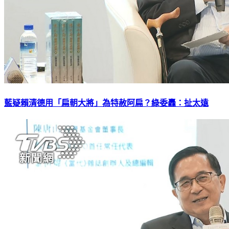
藍疑賴清德用「扁朝大將」為特赦阿扁？綠委轟：扯太遠