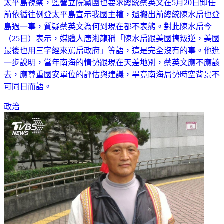
前依循往例登太平島宣示我國主權，還搬出前總統陳水扁也登
島過一事，質疑蔡英文為何到現在都不表態。對此陳水扁今
（25日）表示，媒體人唐湘龍稱「陳水扁跟美國搞叛逆，美國
最後也用三字經來罵扁政府」等語，這是完全沒有的事。他進
一步說明，當年南海的情勢跟現在天差地別，蔡英文應不應該
去，應尊重國安單位的評估與建議，畢竟南海局勢時空背景不
可同日而語。
政治