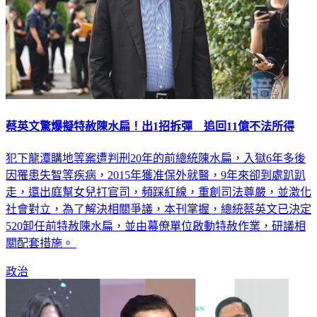
蔡英文驚爆擬特赦陳水扁！出1招拆彈 追回11億不法所得
犯下龍潭購地等案遭判刑20年的前總統陳水扁，入獄6年多後
因罹患失智等疾病，2015年獲准保外就醫，9年來卻到處趴趴
走，還出庭幫女兒打官司，頻踩紅線，重創司法尊嚴，並激化
社會對立，為了解決相關爭議，本刊掌握，總統蔡英文已決定
520卸任前特赦陳水扁，並由幕僚單位啟動特赦作業，研議相
關配套措施。
政治