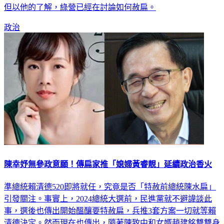
政治
陳幸妤無參政意願！傳扁家推「媳婦黃睿靚」延續政治香火
準總統賴清德520即將就任，究竟是否「特赦前總統陳水扁」
引發關注。事實上，2024總統大選前，民進黨就不避諱談此
事，選後也傳出開始醞釀要特赦扁，兵推3套方案一切就等賴
清德決定。然而現在也傳出，隨著陳致中和女婿趙建銘雙雙身
陷官司無法參政，扁媳黃睿靚或將代替扁家「延續政治香火」