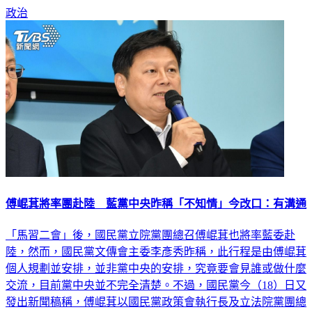
政治
傅崐萁將率團赴陸 藍黨中央昨稱「不知情」今改口：有溝通
「馬習二會」後，國民黨立院黨團總召傅崐萁也將率藍委赴
陸，然而，國民黨文傳會主委李彥秀昨稱，此行程是由傅崐萁
個人規劃並安排，並非黨中央的安排，究竟要會見誰或做什麼
交流，目前黨中央並不完全清楚。不過，國民黨今（18）日又
發出新聞稿稱，傅崐萁以國民黨政策會執行長及立法院黨團總