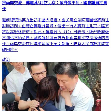
拚兩岸交流 傅崐萁5月訪北京：政府做不到、國會議員扛責
任
繼前總統馬英九出訪中國大陸後，國民黨立法院黨團也將前往
對岸訪問，由總召傅崐萁帶隊，傳出一行人將前往北京，陸方
將以高規格接待。對此，傅崐萁今（17）日表示，既然政府做
不到也不願意做，國會議員就要肩負起兩岸和平交流溝通的責
任，兩岸交流在民進黨執政下全面斷線，唯有人民自救才能突
破困境。
政治