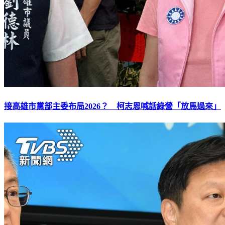
接高雄市黨部主委布局2026？ 柯志恩喊話綠營「放馬過來」