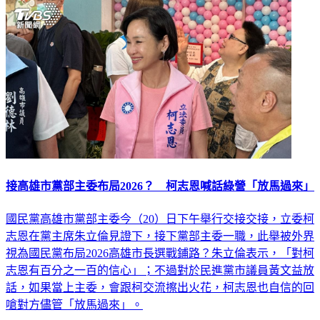
接高雄市黨部主委布局2026？ 柯志恩喊話綠營「放馬過來」
國民黨高雄市黨部主委今（20）日下午舉行交接交接，立委柯
志恩在黨主席朱立倫見證下，接下黨部主委一職，此舉被外界
視為國民黨布局2026高雄市長選戰鋪路？朱立倫表示，「對柯
志恩有百分之一百的信心」；不過對於民進黨市議員黃文益放
話，如果當上主委，會跟柯交流擦出火花，柯志恩也自信的回
嗆對方儘管「放馬過來」。