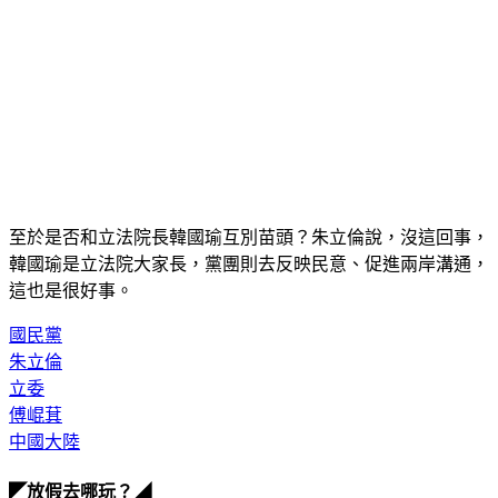
至於是否和立法院長韓國瑜互別苗頭？朱立倫說，沒這回事，
韓國瑜是立法院大家長，黨團則去反映民意、促進兩岸溝通，
這也是很好事。
國民黨
朱立倫
立委
傅崐萁
中國大陸
◤放假去哪玩？◢