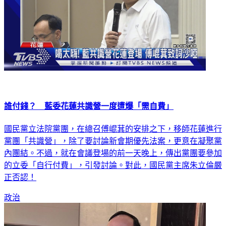
誰付錢？ 藍委花蓮共識營一度遭爆「需自費」
國民黨立法院黨團，在總召傅崐萁的安排之下，移師花蓮進行
黨團「共識營」，除了要討論新會期優先法案，更意在凝聚黨
內團結。不過，就在會議登場的前一天晚上，傳出黨團要參加
的立委「自行付費」，引發討論。對此，國民黨主席朱立倫嚴
正否認！
政治