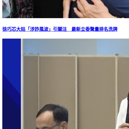
徐巧芯大姑「涉詐風波」引關注 最新立委聲量排名洗牌