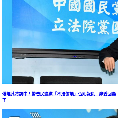
傅崐萁將訪中！警告民進黨「不准偷襲」否則報仇 綠委回轟
了