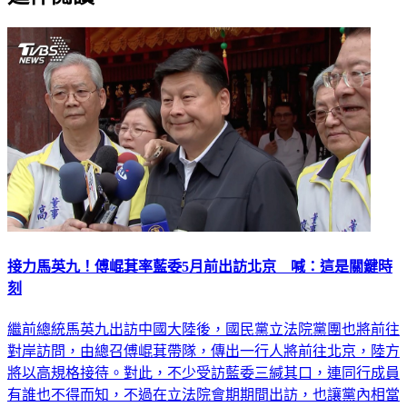
接力馬英九！傅崐萁率藍委5月前出訪北京 喊：這是關鍵時
刻
繼前總統馬英九出訪中國大陸後，國民黨立法院黨團也將前往
對岸訪問，由總召傅崐萁帶隊，傳出一行人將前往北京，陸方
將以高規格接待。對此，不少受訪藍委三緘其口，連同行成員
有誰也不得而知，不過在立法院會期期間出訪，也讓黨內相當