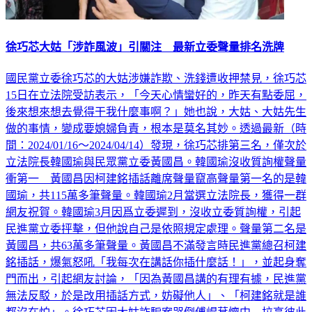
徐巧芯大姑「涉詐風波」引關注 最新立委聲量排名洗牌
國民黨立委徐巧芯的大姑涉嫌詐欺、洗錢遭收押禁見，徐巧芯
15日在立法院受訪表示，「今天心情蠻好的，昨天有點委屈，
後來想來想去覺得干我什麼事啊？」她也說，大姑、大姑先生
做的事情，變成要媳婦負責，根本是莫名其妙。透過最新（時
間：2024/01/16～2024/04/14）發現，徐巧芯排第三名，僅次於
立法院長韓國瑜與民眾黨立委黃國昌。韓國瑜沒收質詢權聲量
衝第一 黃國昌因柯建銘插話離席聲量竄高聲量第一名的是韓
國瑜，共115萬多筆聲量。韓國瑜2月當選立法院長，獲得一群
網友祝賀。韓國瑜3月因爲立委遲到，沒收立委質詢權，引起
民進黨立委抨擊，但他說自己是依照規定處理。聲量第二名是
黃國昌，共63萬多筆聲量。黃國昌不滿發言時民進黨總召柯建
銘插話，爆氣怒吼「我每次在講話你插什麼話！」，並起身奪
門而出，引起網友討論，「因為黃國昌講的有理有據，民進黨
無法反駁，於是改用插話方式，妨礙他人」、「柯建銘就是誰