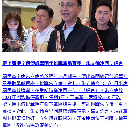
更上層樓？傳傅崐萁明年挑戰黨魁寶座 朱立倫冷回：謠言
國民黨主席朱立倫將於明年10月卸任，傳出黨團總召傅崐萁有
意爭取黨魁寶座，挑戰朱立倫，對此，朱立倫今（25）日出席
國民黨共識營，在受訪時僅冷回一句，「謠言」。朱立倫於
2021年回鍋擔任黨魁，任期4年，下屆黨主席將於2025年改
選，傳出傅崐萁明年卸下黨團總召後，可能挑戰朱立倫，更上
層樓。對此，朱立倫今早回應媒體時表示，這是謠言，現在黨
團要把事情做好，立法院在韓國瑜、江啟臣兩位正副院長還有
黨團，都要讓民眾感到信心。