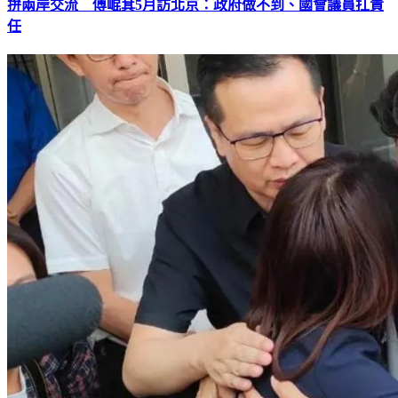
拚兩岸交流 傅崐萁5月訪北京：政府做不到、國會議員扛責
任