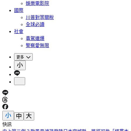
娛樂電影院
國際
川普對等關稅
全球必讀
社會
毒駕連爆
警察愛無限
更多
快訊