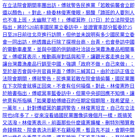
在立法院會期間率團出訪，傅就警告民進黨「若敢偷襲會立即
還以顏色」。對此，綠委林俊憲傻眼，狠酸「蹺班的人要別人
也不准上班，太幽默了吧！」傅崐萁昨（17日）於立法院受訪
指出，將於520前率國民黨立委訪中，並證實率部分藍委於25
日至28日前往北京進行訪問，但他並未說明有多少國民黨立委
會一同出訪，他透露此行除了探視台商、台青，也會參訪中國
的電動車產業，並與中國的供銷總社洽談台灣農漁產品相關事
宜。傅崐萁表示，推動兩岸對話與和平，讓觀光客走進台灣，
讓台灣農漁產品行銷至中國，強調「政府不做，自己來做」；
至於是否會與中共官員見面？傅則三緘其口。由於出訪正值立
法院會期間，傅就警告，民進黨若敢在院會搞偷襲，國民黨團
在下次院會就導正回來，不會有任何損傷。對此，林俊憲昨日
於臉書指出，傅崐萁率藍委訪中，但黨中央卻回應不知情，讓
他意有所指稱「如果要給傅總召的任期定個期限，我希望是，
一萬年。」針對傅崐萁的嚴詞警告，林俊憲坦言，自己在立法
院也8年多了，從來沒看過國民黨團像這幾個月一樣，既搞笑
又活潑。林俊憲表示，前面那些什麼違憲擴權、刪特別預算救
命錢條款、院會表決示範不在籍投票，暫且先不談，會期中間