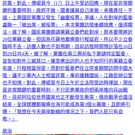
詫異。對此，傅崐萁今（17）日上午受訪回應，現在是非常關
鍵的重要時刻，政府不做，國會議員自己來做、承擔責任。不
過，上周國民黨團又發生「幽靈投票」爭議，人在對岸的藍委
盧縣一「被出席、被投票」，本次黨團訪陸後續效應，值得關
注。據了解，國民黨團邀請黨籍立委們赴對岸，原本要帶將近
20位黨籍立委，但因為花蓮地震導致行程延宕，所以不少立委
臨時不去，訪團人數也不如預期，目前訪陸時間預計落在26日
到29日共4天。據了解，黨團在兩三周前私下邀請特定藍委，
並告知對外三緘其口，連答應出訪的人也不知同行的黨籍立委
有誰，行程相當保密。而對於藍委們在立院會期間訪問中國大
陸，讓不少黨內人士相當詫異，事前連韓國瑜、江啟臣辦公室
也不知情。對此，傅崐萁今日上午於立法院受訪時僅說，現在
是非常關鍵的重要時刻，不只民進黨政府把兩岸推向兵凶戰
危，目前阿拉伯世界國家也正不斷發生衝突，俄烏戰爭也還沒
結束，全球媒體都報導台海可能成為第3個火藥庫，且即將引
爆，「我想在今天兩岸斷線的情況之下，我們人民只有自
救。」
政治