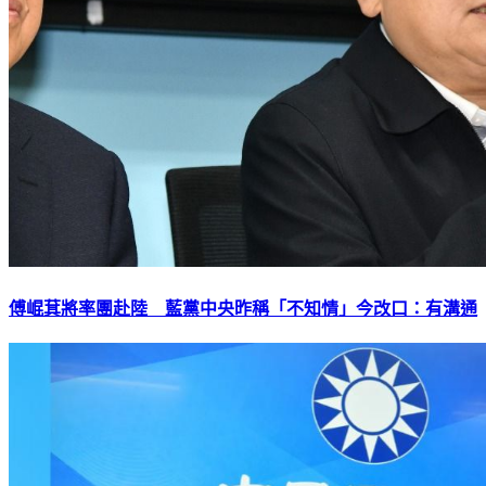
傅崐萁將率團赴陸 藍黨中央昨稱「不知情」今改口：有溝通