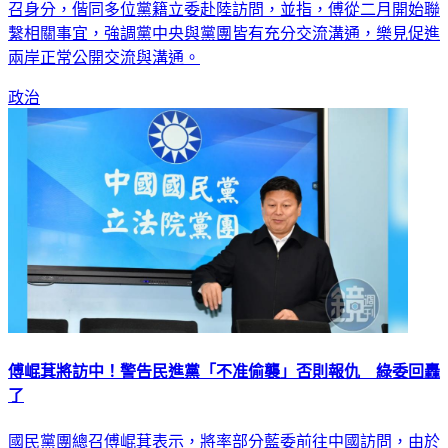
召身分，偕同多位黨籍立委赴陸訪問，並指，傅從二月開始聯
繫相關事宜，強調黨中央與黨團皆有充分交流溝通，樂見促進
兩岸正常公開交流與溝通。
政治
傅崐萁將訪中！警告民進黨「不准偷襲」否則報仇 綠委回轟
了
國民黨團總召傅崐萁表示，將率部分藍委前往中國訪問，由於