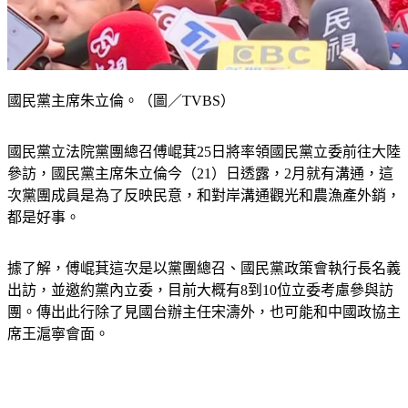
國民黨主席朱立倫。（圖／TVBS）
國民黨立法院黨團總召傅崐萁25日將率領國民黨立委前往大陸
參訪，國民黨主席朱立倫今（21）日透露，2月就有溝通，這
次黨團成員是為了反映民意，和對岸溝通觀光和農漁產外銷，
都是好事。
據了解，傅崐萁這次是以黨團總召、國民黨政策會執行長名義
出訪，並邀約黨內立委，目前大概有8到10位立委考慮參與訪
團。傳出此行除了見國台辦主任宋濤外，也可能和中國政協主
席王滬寧會面。