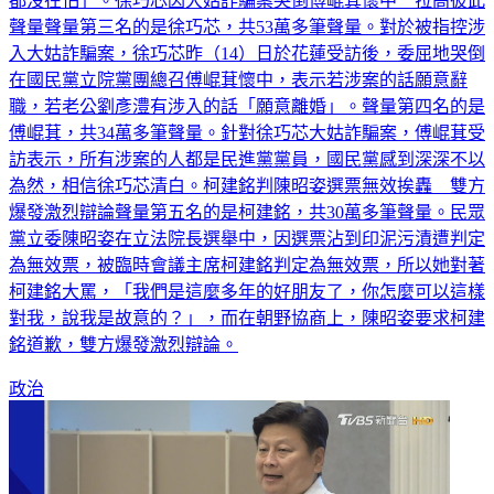
都沒在怕」。徐巧芯因大姑詐騙案哭倒傅崐萁懷中 拉高彼此
聲量聲量第三名的是徐巧芯，共53萬多筆聲量。對於被指控涉
入大姑詐騙案，徐巧芯昨（14）日於花蓮受訪後，委屈地哭倒
在國民黨立院黨團總召傅崐萁懷中，表示若涉案的話願意辭
職，若老公劉彥澧有涉入的話「願意離婚」。聲量第四名的是
傅崐萁，共34萬多筆聲量。針對徐巧芯大姑詐騙案，傅崐萁受
訪表示，所有涉案的人都是民進黨黨員，國民黨感到深深不以
為然，相信徐巧芯清白。柯建銘判陳昭姿選票無效挨轟 雙方
爆發激烈辯論聲量第五名的是柯建銘，共30萬多筆聲量。民眾
黨立委陳昭姿在立法院長選舉中，因選票沾到印泥污漬遭判定
為無效票，被臨時會議主席柯建銘判定為無效票，所以她對著
柯建銘大罵，「我們是這麼多年的好朋友了，你怎麼可以這樣
對我，說我是故意的？」，而在朝野協商上，陳昭姿要求柯建
銘道歉，雙方爆發激烈辯論。
政治