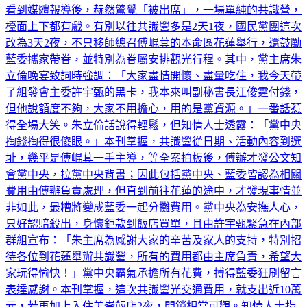
看到媒體報導後，赫然驚覺「被出席」，一場單純的共識營，
檯面上下都有戲。有別以往共識營多是2天1夜，國民黨團這次
改為3天2夜，不只移師總召傅崐萁的本命區花蓮舉行，還鼓勵
藍委攜家帶眷，並特別為眷屬安排觀光行程。其中，黨主席朱
立倫晚宴致詞時強調：「大家盡情開懷、盡量吃住，我今天帶
了組發會主委許宇甄的黑卡，我本來叫副秘書長江俊霆付錢，
但他說額度不夠，大家不用擔心，用的是黨資源。」一番話惹
得全場大笑。朱立倫話說得輕鬆，但知情人士透露：「黨中央
掏錢掏得很傻眼。」本刊掌握，共識營從日期、活動內容到選
址，幾乎是傅崐萁一手主導，等全案拍板後，傅辦才發公文知
會黨中央，拉黨中央背書；因此包括黨中央、藍委皆認為相關
費用由傅辦負責處理，但直到前往花蓮的途中，才發現事情並
非如此，最糟將變成藍委一起分攤費用。黨中央為安撫人心，
只好認賠殺出，身懷鉅款到飯店買單，且由許宇甄緊急在內部
群組宣布：「朱主席為感謝大家的辛苦及家人的支持，特別招
待各位到花蓮舉辦共識營，所有的費用都由主席負責，希望大
家玩得愉快！」黨中央霸氣承擔所有花費，搏得藍委狂刷留言
表達感謝。本刊掌握，這次共識營光交通費用，就支出近10萬
元，若再加上入住美崙飯店2夜，開銷相當可觀。知情人士指