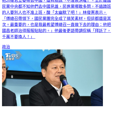
把20幾名立委帶去中國，還有臉說「不准表決喔」。至於連國
民黨中央都不知他們去中國見誰，民進黨哪敢多問，不過蹺班
的人要別人也不准上班，酸「太幽默了吧！」林俊憲表示，
「傅總召帶領下，國民黨團完全成了搞笑素材，但這都還是其
次。最重要的，也是我最希望傅總召一直做下去的理由：他把
國昌老師治得服服貼貼的。」他最後更語帶調侃稱「拜託了，
千萬不要換人！」
政治