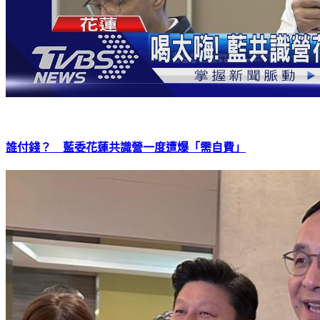
誰付錢？ 藍委花蓮共識營一度遭爆「需自費」