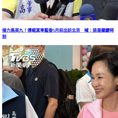
接力馬英九！傅崐萁率藍委5月前出訪北京 喊：這是關鍵時
刻