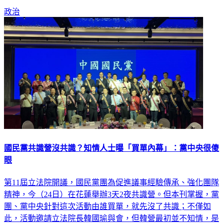
政治
國民黨共識營沒共識？知情人士曝「買單內幕」：黨中央很傻
眼
第11屆立法院開議，國民黨團為促進議事經驗傳承、強化團隊
精神，今（24日）在花蓮舉辦3天2夜共識營。但本刊掌握，黨
團、黨中央針對這次活動由誰買單，就先沒了共識；不僅如
此，活動邀請立法院長韓國瑜與會，但韓營最初並不知情，是