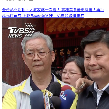
全台熱門活動、人氣攻略一次看！
高雄美食優惠開搶！再抽
萬元住宿券
下載食尚玩家APP！免費領取優惠券