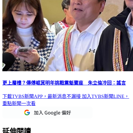
更上層樓？傳傅崐萁明年挑戰黨魁寶座 朱立倫冷回：謠言
下載TVBS新聞APP，最新消息不漏接
加入TVBS新聞LINE，
重點新聞一次看
延伸閱讀