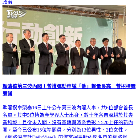
政治
賴清德第三波內閣！曾遭彈劾申誡「他」聲量最高 昔招標案
惹議
準閣揆卓榮泰16日上午公布第三波內閣人事，共6位部會首長
名單。其中5位皆為產學界人士出身，數十年各自深耕於其專
業領域，且從未入閣、沒有黨籍與派系色彩。520上任的新內
閣，至今已公布15位準閣員，分別為13位男性、2位女性。