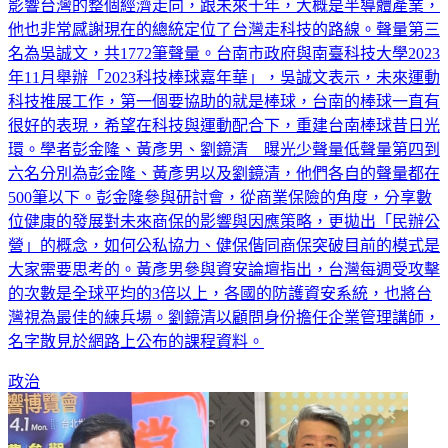
對國家未來領導人的觀察與要求。他指出，以目前情況看來，
影響台灣的整個經濟走向，跟未來十年，大概是半導體產業，
他也非常感謝現在的總統定位了台灣走科技的路線。聲量第三
名為吳誠文，共1772筆聲量。台南市政府與南臺科技大學2023
年11月舉辦「2023科技棒球嘉年華」，吳誠文表示，未來運動
科技推展工作，第一個要協助的就是棒球，台南的棒球一直有
很好的表現，希望在科技與運動配合下，重建台南棒球昔日光
環。學者彭金隆、黃彥男、劉鏡清 曝光少聲量低聲量第四到
六名分別為彭金隆、黃彥男以及劉鏡清，他們各自的聲量都在
500筆以下。彭金隆參與研討會，從商業保險的角度，分享數
位健康的發展對未來商保的影響與因應策略，更拋出「民辦公
營」的概念，如何公私協力、健保偕同商保突破目前的模式是
大家需要思考的。黃彥男參與資安論壇指出，台灣每週受攻擊
的次數是全球平均的3倍以上，各國的防護資安系統，也將台
灣視為最佳的練兵場。劉鏡清以顧問身份擔任企業管理講師，
名字散見於網路上公布的課程資料。
政治