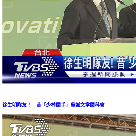
徐生明隊友！ 昔「少棒國手」吳誠文掌國科會