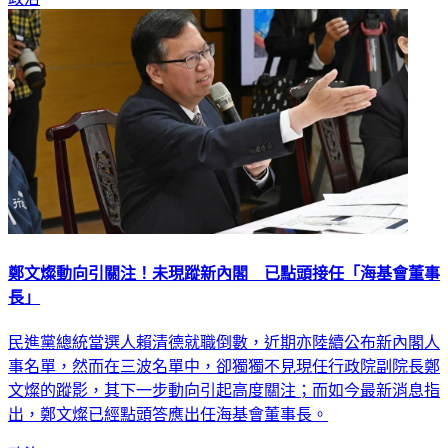
政治
鄭文燦動向引關注！未現蹤新內閣 已點頭接任「海基會董事
長」
民進黨總統當選人賴清德就職倒數，近期亦陸續公布新內閣人
事名單，然而在三波名單中，卻獨獨不見現任行政院副院長鄭
文燦的蹤影，其下一步動向引起高度關注；而如今最新消息指
出，鄭文燦已經點頭答應出任海基會董事長。