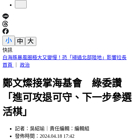
快訊
3字華語天王」爆私生子！周杰倫衰被捲入 杰威爾不忍了喊
告
首頁
｜
政治
鄭文燦接掌海基會 綠委讚
「進可攻退可守、下一步參選
活棋」
記者：吳紹瑜｜責任編輯：編輯組