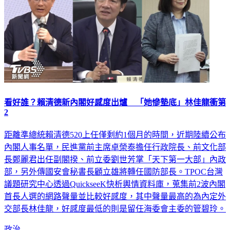
看好誰？賴清德新內閣好感度出爐 「她慘墊底」林佳龍衝第
2
距離準總統賴清德520上任僅剩約1個月的時間，近期陸續公布
內閣人事名單，民進黨前主席卓榮泰擔任行政院長、前文化部
長鄭麗君出任副閣揆、前立委劉世芳掌「天下第一大部」內政
部，另外傳國安會秘書長顧立雄將轉任國防部長。TPOC台灣
議題研究中心透過QuickseeK快析輿情資料庫，蒐集前2波內閣
首長人選的網路聲量並比較好感度，其中聲量最高的為內定外
交部長林佳龍，好感度最低的則是留任海委會主委的管碧玲。