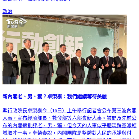
頭徐生明，都是他的同期隊友！
政治
新內閣老、男、獨？卓榮泰：我們繼續等待美麗
準行政院長卓榮泰今（16日）上午舉行記者會公布第三波內閣
人事，宣布經濟部長、數發部等六部會新人事。被問及先前公
布的內閣遭批評老、男、獨，但今天的人事似乎體現跨黨派領