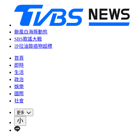
颱風白海豚動態
SBS歌謠大戰
沙拉油致癌物超標
首頁
即時
生活
政治
娛樂
國際
社會
更多