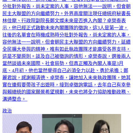
閣。卓僅表示，這3人是第一波，往後的名單會在時機成熟時
分批對外報告，尚未定案的人事，容他無法一一說明，但會朝
民主大聯盟的方向繼續努力。外界高度關注現任總統府秘書長
林佳龍、行政院副院長鄭文燦未來是否進入內閣？卓榮泰表
示，他已經正式啟動未來內閣團隊的徵詢，這3人是第一波，
往後的名單會在時機成熟時分批對外報告，尚未定案的人事，
容他無法一一說明，但會朝民主大聯盟的方向繼續努力，延續
全民擴大參與的精神，唯有如此執政團隊才能廣受各界支持，
這是不變原則。談及自己被徵詢的情形，卓榮泰說，選後兩人
當然談過未來國際、社會局勢，但真正觸及內閣人事是3月
底、4月初，他也當然覺得自己必須全力以赴、勇於承擔；鄭
麗君說，感謝賴清德、卓榮泰，讓她加入未來執政團隊，她其
實在連假要帶孩子出遊時，接到卓徵詢電話，去年自己有幸參
與賴總統的國家願景希望規劃，未來也將全力協助推動政務、
溝通整合。
政治