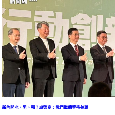
新內閣老、男、獨？卓榮泰：我們繼續等待美麗