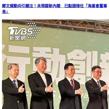
鄭文燦動向引關注！未現蹤新內閣 已點頭接任「海基會董事
長」