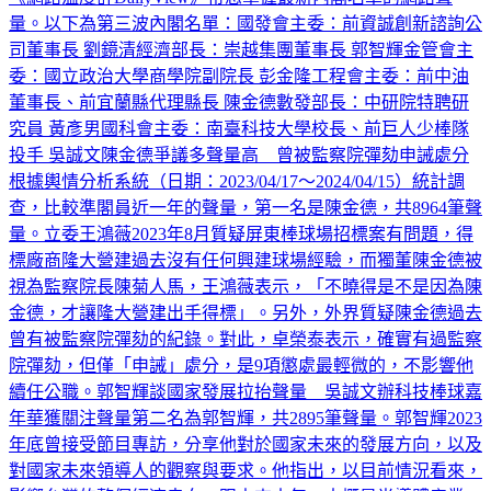
《網路溫度計DailyView》帶您掌握最新內閣名單的網路聲
量。以下為第三波內閣名單：國發會主委：前資誠創新諮詢公
司董事長 劉鏡清經濟部長：崇越集團董事長 郭智輝金管會主
委：國立政治大學商學院副院長 彭金隆工程會主委：前中油
董事長、前宜蘭縣代理縣長 陳金德數發部長：中研院特聘研
究員 黃彥男國科會主委：南臺科技大學校長、前巨人少棒隊
投手 吳誠文陳金德爭議多聲量高 曾被監察院彈劾申誡處分
根據輿情分析系統（日期：2023/04/17～2024/04/15）統計調
查，比較準閣員近一年的聲量，第一名是陳金德，共8964筆聲
量。立委王鴻薇2023年8月質疑屏東棒球場招標案有問題，得
標廠商隆大營建過去沒有任何興建球場經驗，而獨董陳金德被
視為監察院長陳菊人馬，王鴻薇表示，「不曉得是不是因為陳
金德，才讓隆大營建出手得標」。另外，外界質疑陳金德過去
曾有被監察院彈劾的紀錄。對此，卓榮泰表示，確實有過監察
院彈劾，但僅「申誡」處分，是9項懲處最輕微的，不影響他
續任公職。郭智輝談國家發展拉抬聲量 吳誠文辦科技棒球嘉
年華獲關注聲量第二名為郭智輝，共2895筆聲量。郭智輝2023
年底曾接受節目專訪，分享他對於國家未來的發展方向，以及