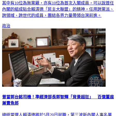
士分析，截至目前三波人事宣布，共15位新任內閣成員來看，
其中有10位為無黨籍，亦有10位為首次入閣成員，可以說首任
內閣的組成貼合賴清德「民主大聯盟」的精神，任用跨黨派、
跨領域、跨世代的成員，團結各界力量帶領台灣前進。
政治
曾當郭台銘司機！準經濟部長郭智輝「背景超狂」 百億董座
兼賣魚郎