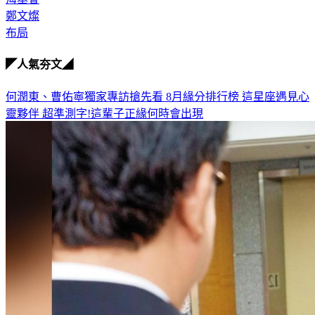
海基會
鄭文燦
布局
◤人氣夯文◢
何潤東、曹佑寧獨家專訪搶先看
8月緣分排行榜 這星座遇見心
靈夥伴
超準測字!這輩子正緣何時會出現