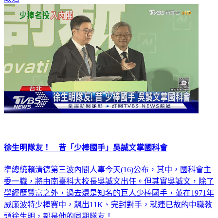
政治
徐生明隊友！ 昔「少棒國手」吳誠文掌國科會
準總統賴清德第三波內閣人事今天(16)公布，其中，國科會主
委一職，將由南臺科大校長吳誠文出任。但其實吳誠文，除了
學經歷豐富之外，過去還是知名的巨人少棒國手，並在1971年
威廉波特少棒賽中，飆出11K、完封對手，就連已故的中職教