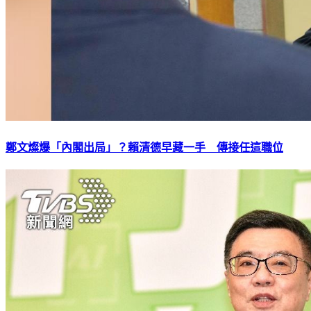
鄭文燦爆「內閣出局」？賴清德早藏一手 傳接任這職位