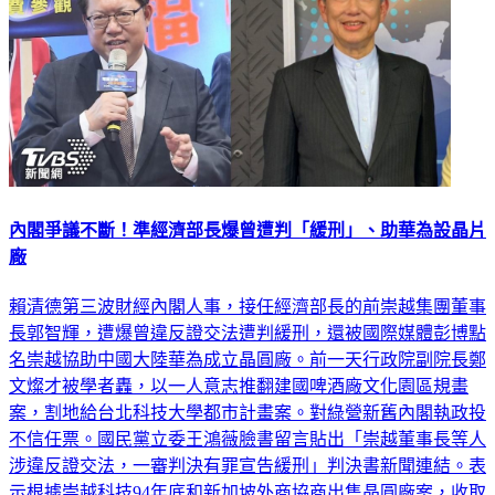
內閣爭議不斷！準經濟部長爆曾遭判「緩刑」、助華為設晶片
廠
賴清德第三波財經內閣人事，接任經濟部長的前崇越集團董事
長郭智輝，遭爆曾違反證交法遭判緩刑，還被國際媒體彭博點
名崇越協助中國大陸華為成立晶圓廠。前一天行政院副院長鄭
文燦才被學者轟，以一人意志推翻建國啤酒廠文化園區規畫
案，割地給台北科技大學都市計畫案。對綠營新舊內閣執政投
不信任票。國民黨立委王鴻薇臉書留言貼出「崇越董事長等人
涉違反證交法，一審判決有罪宣告緩刑」判決書新聞連結。表