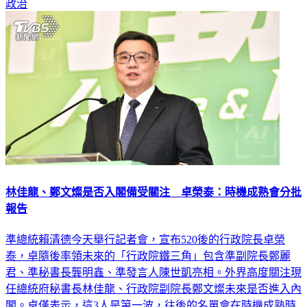
政治
林佳龍、鄭文燦是否入閣備受關注 卓榮泰：時機成熟會分批
報告
準總統賴清德今天舉行記者會，宣布520後的行政院長卓榮
泰，卓隨後率領未來的「行政院鐵三角」包含準副院長鄭麗
君、準秘書長龔明鑫、準發言人陳世凱亮相。外界高度關注現
任總統府秘書長林佳龍、行政院副院長鄭文燦未來是否進入內