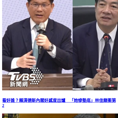
看好誰？賴清德新內閣好感度出爐 「她慘墊底」林佳龍衝第
2