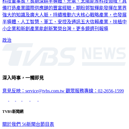
「斜槓經濟人」之稱。準行政院長卓榮泰表示，郭智輝任崇越
科技董事長，長期深耕半導體、光電、太陽能等科技領域，具
備打造產業國際供應鏈的豐富經驗，期盼郭智輝能發揮在業界
強大的知識及廣大人脈，持續推動六大核心戰略產業，也發展
半導體、人工智慧、軍工、安控及通訊五大信賴產業，扶植中
小企業和新創產業能創新繁榮台灣。更多鏡週刊報導
政治
深入時事，一觸即見
意見反映：service@tvbs.com.tw
觀眾服務專線：02-2656-1599
TVBS新聞網