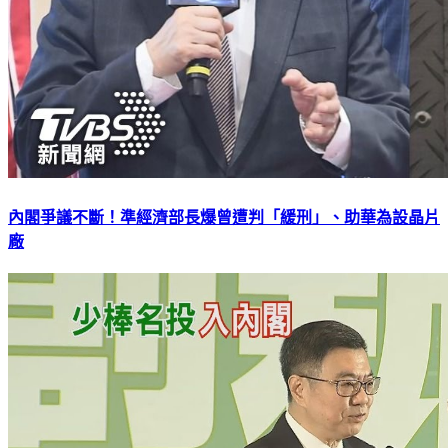
內閣爭議不斷！準經濟部長爆曾遭判「緩刑」、助華為設晶片
廠