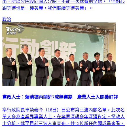
域取才一事。卓榮泰說，內閣團隊是整體對人民的承諾與付
出，所以分階段向國人介紹，不能一次就看到全貌，「但耐心
跟等待也是一種美麗，我們繼續等待美麗」。
政治
黨政人士：賴清德內閣近7成無黨籍 產業人士入閣獲好評
準行政院長卓榮泰今（16日）日公布第三波內閣名單，此次名
單大多為產業界專業人士，在業界深耕多年深獲肯定。黨政人