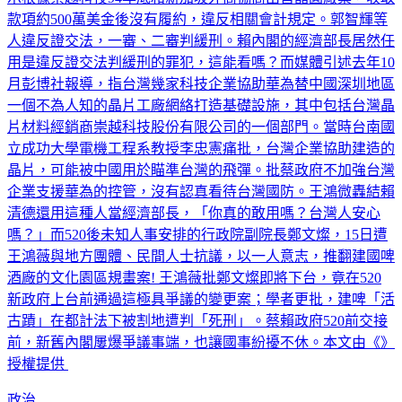
示根據崇越科技94年底和新加坡外商協商出售晶圓廠案，收取
款項約500萬美金後沒有履約，違反相關會計規定。郭智輝等
人違反證交法，一審、二審判緩刑。賴內閣的經濟部長居然任
用是違反證交法判緩刑的罪犯，這能看嗎？而媒體引述去年10
月彭博社報導，指台灣幾家科技企業協助華為替中國深圳地區
一個不為人知的晶片工廠網絡打造基礎設施，其中包括台灣晶
片材料經銷商崇越科技股份有限公司的一個部門。當時台南國
立成功大學電機工程系教授李忠憲痛批，台灣企業協助建造的
晶片，可能被中國用於瞄準台灣的飛彈。批蔡政府不加強台灣
企業支援華為的控管，沒有認真看待台灣國防。王鴻微轟結賴
清德還用這種人當經濟部長，「你真的敢用嗎？台灣人安心
嗎？」而520後未知人事安排的行政院副院長鄭文燦，15日遭
王鴻薇與地方團體、民間人士抗議，以一人意志，推翻建國啤
酒廠的文化園區規畫案! 王鴻薇批鄭文燦即將下台，竟在520
新政府上台前通過這極具爭議的變更案；學者更批，建啤「活
古蹟」在都計法下被割地遭判「死刑」。蔡賴政府520前交接
前，新舊內閣屢爆爭議事端，也讓國事紛擾不休。本文由《》
授權提供