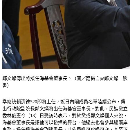
鄭文燦傳出將接任海基會董事長。（圖／翻攝自@鄭文燦 臉
書）
準總統賴清德520即將上任，近日內閣成員名單陸續公布，傳
出行政院副院長鄭文燦將出任海基會董事長。對此，民進黨立
委林俊憲今（18）日受訪時表示，對於黨或鄭文燦個人來說，
海基會董事長是讓他可以發揮的舞台，他過去也曾參與過兩岸