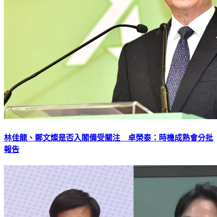
林佳龍、鄭文燦是否入閣備受關注 卓榮泰：時機成熟會分批
報告