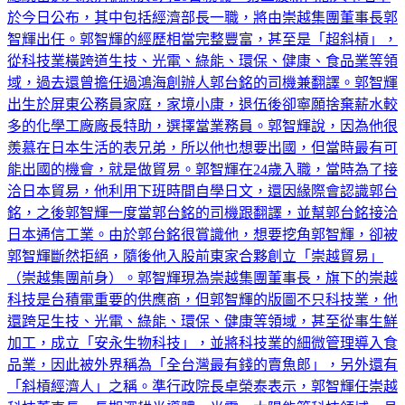
總統當選人賴清德將於5月20日就職，第三波新內閣人事名單
於今日公布，其中包括經濟部長一職，將由崇越集團董事長郭
智輝出任。郭智輝的經歷相當完整豐富，甚至是「超斜槓」，
從科技業橫跨道生技、光電、綠能、環保、健康、食品業等領
域，過去還曾擔任過鴻海創辦人郭台銘的司機兼翻譯。郭智輝
出生於屏東公務員家庭，家境小康，退伍後卻寧願捨棄薪水較
多的化學工廠廠長特助，選擇當業務員。郭智輝說，因為他很
羨慕在日本生活的表兄弟，所以他也想要出國，但當時最有可
能出國的機會，就是做貿易。郭智輝在24歲入職，當時為了接
洽日本貿易，他利用下班時間自學日文，還因緣際會認識郭台
銘，之後郭智輝一度當郭台銘的司機跟翻譯，並幫郭台銘接洽
日本通信工業。由於郭台銘很賞識他，想要挖角郭智輝，卻被
郭智輝斷然拒絕，隨後他入股前東家合夥創立「崇越貿易」
（崇越集團前身）。郭智輝現為崇越集團董事長，旗下的崇越
科技是台積電重要的供應商，但郭智輝的版圖不只科技業，他
還跨足生技、光電、綠能、環保、健康等領域，甚至從事生鮮
加工，成立「安永生物科技」，並將科技業的細微管理導入食
品業，因此被外界稱為「全台灣最有錢的賣魚郎」，另外還有