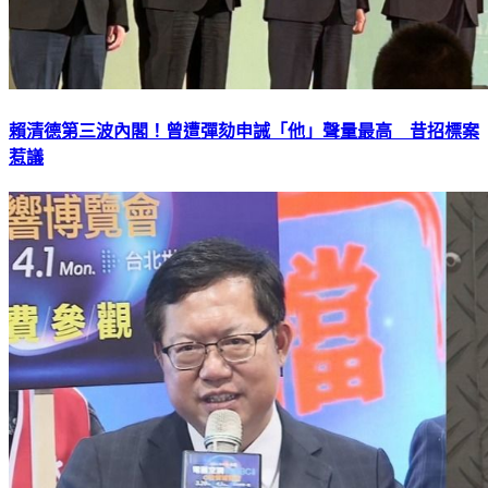
賴清德第三波內閣！曾遭彈劾申誡「他」聲量最高 昔招標案
惹議