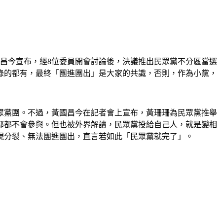
國昌今宣布，經8位委員開會討論後，決議推出民眾黨不分區當選
綠的都有，最終「團進團出」是大家的共識，否則，作為小黨，
眾黨團。不過，黃國昌今在記者會上宣布，黃珊珊為民眾黨推舉
部都不會參與。但也被外界解讀，民眾黨投給自己人，就是變相
現分裂、無法團進團出，直言若如此「民眾黨就完了」。