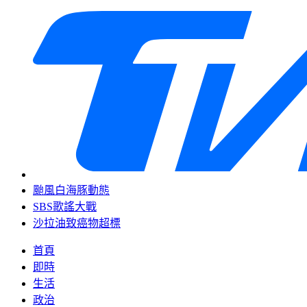
颱風白海豚動態
SBS歌謠大戰
沙拉油致癌物超標
首頁
即時
生活
政治