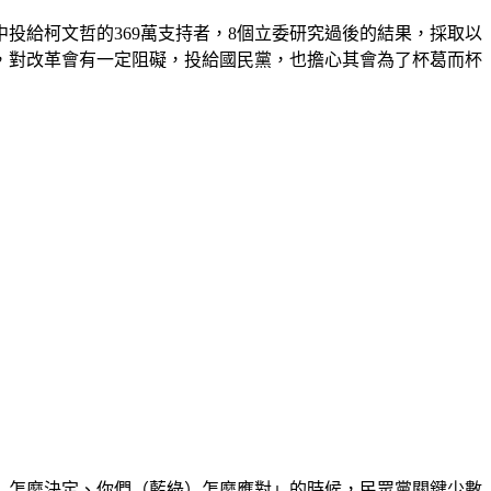
投給柯文哲的369萬支持者，8個立委研究過後的結果，採取以
，對改革會有一定阻礙，投給國民黨，也擔心其會為了杯葛而杯
）怎麼決定、你們（藍綠）怎麼應對」的時候，民眾黨關鍵少數