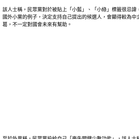
該人士稱，民眾黨對於被貼上「小藍」、「小綠」標籤很忌諱，
國外小黨的例子，決定支持自己提出的候選人，會顯得較為中
葛，不一定對國會未來有幫助。
至於外界稱，民眾黨投給自己「喪失關鍵少數功能」，該人士