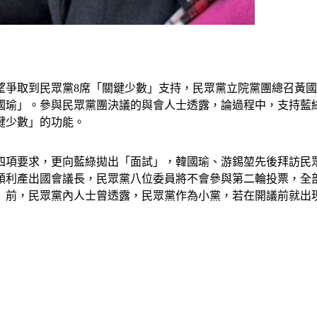
望爭取到民眾黨8席「關鍵少數」支持，民眾黨立院黨團總召黃
國瑜」。參與民眾黨團決議的與會人士透露，論過程中，支持藍
鍵少數」的功能。
四項要求，更向藍綠拋出「面試」，韓國瑜、游錫堃先後拜訪民
順利產出國會議長，民眾黨八位委員將不會參與第二輪投票，全
」前，民眾黨內人士曾透露，民眾黨作為小黨，若在開議前就出