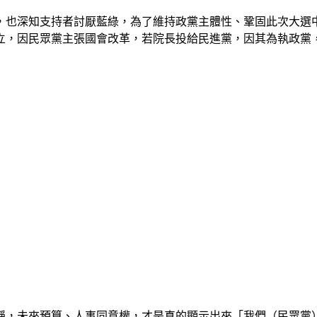
也深知支持者討厭藍綠，為了維持政黨主體性、鞏固此次大選中
立，因民眾黨主張國會改革，若院長投給民進黨，因其為執政黨
稱，未來預算、人事同意權，才是真的顯示出來「我們（民眾黨