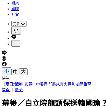
娛樂
國際
社會
更多
快訊
包租代管龍頭爆掏空7億！兆基集團創辦人李建成收押禁見
首頁
｜
政治
幕後／白立院龍頭保送韓國瑜