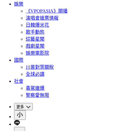
娛樂
《VPOPASIA》開播
演唱會搶票情報
日韓爆米花
歌手動態
綜藝星聞
戲劇星聞
娛樂電影院
國際
川普對等關稅
全球必讀
社會
毒駕連爆
警察愛無限
更多