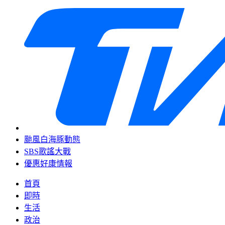
颱風白海豚動態
SBS歌謠大戰
優惠好康情報
首頁
即時
生活
政治