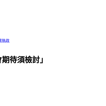
公帑
會期待須檢討」