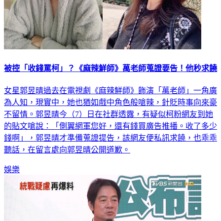
被控「收錢罵柯」？《麻辣鮮師》萬老師蒐證要告！他秒求饒
女星郭昱晴過去在電視劇《麻辣鮮師》飾演「萬老師」一角廣
為人知，現實中，她也猶如戲中角色般嗆辣，針貶時事向來豪
不留情。郭昱晴今（7）日在社群透露，有疑似柯粉網友到她
的貼文嗆說：「側翼網軍您好，還有錢買廣告推播。收了多少
錢啊」，郭昱晴才準備蒐證提告，該網友便私訊求饒，也乖乖
聽話，在留言處向郭昱晴公開道歉。
娛樂