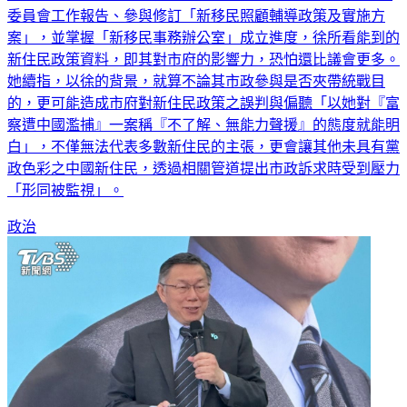
委員會工作報告、參與修訂「新移民照顧輔導政策及實施方
案」，並掌握「新移民事務辦公室」成立進度，徐所看能到的
新住民政策資料，即其對市府的影響力，恐怕還比議會更多。
她續指，以徐的背景，就算不論其市政參與是否夾帶統戰目
的，更可能造成市府對新住民政策之誤判與偏聽「以她對『富
察遭中國濫捕』一案稱『不了解、無能力聲援』的態度就能明
白」，不僅無法代表多數新住民的主張，更會讓其他未具有黨
政色彩之中國新住民，透過相關管道提出市政訴求時受到壓力
「形同被監視」。
政治