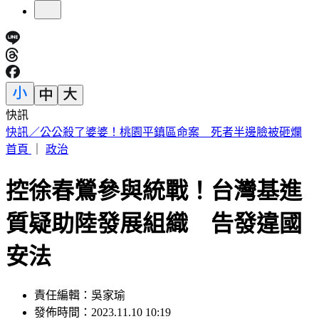
快訊
快訊／三峽河4高中生戲水「1人失聯」 救起送醫仍不治
首頁
｜
政治
控徐春鶯參與統戰！台灣基進
質疑助陸發展組織 告發違國
安法
責任編輯：吳家瑜
發佈時間：2023.11.10 10:19