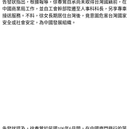
告發狀指出，根據報導，徐春鶯自承尚未取得台灣國籍前，在
中國商業局工作，並自工會幹部陞遷至人事科科長，另享專車
接送服務。不料，徐女長期居住台灣後，竟意圖危害台灣國家
安全或社會安定，為中國發展組織。
告發狀提及，徐春鶯於民國106年6月間，在中國廈門舉行的第