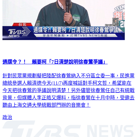
通牒令？！ 賴要柯「7日清楚說明徐春鶯爭議」
針對民眾黨規劃擬把陸配徐春鶯納入不分區立委一事，民進黨
總統參選人賴清德今天(11/7)再度喊話對手柯文哲，希望能在
今天把徐春鶯的爭議說明清楚！另外儘管徐春鶯任自己有統戰
背景，但媒體人李正皓又爆料，指徐春鶯在十月中時，受邀去
聽由上海交通大學統戰部門辦的音樂會！
政治