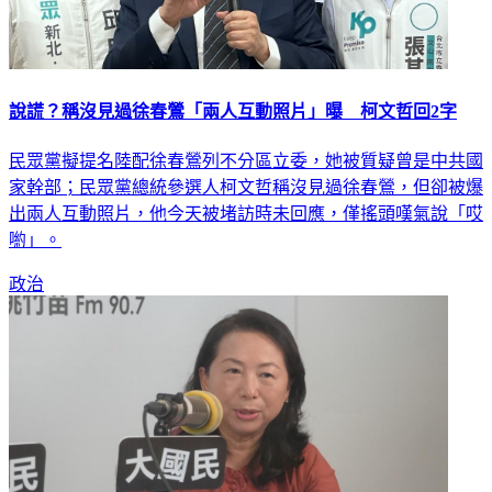
說謊？稱沒見過徐春鶯「兩人互動照片」曝 柯文哲回2字
民眾黨擬提名陸配徐春鶯列不分區立委，她被質疑曾是中共國
家幹部；民眾黨總統參選人柯文哲稱沒見過徐春鶯，但卻被爆
出兩人互動照片，他今天被堵訪時未回應，僅搖頭嘆氣說「哎
喲」。
政治