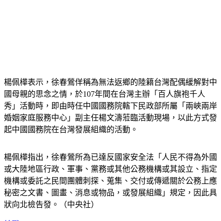
楊佩樺表示，徐春鶯佯稱為無法返鄉的陸籍台灣配偶緩解對中
國母親的思念之情，於107年間在台灣主辦「百人旗袍千人
秀」活動時，即由時任中國國務院轄下民政部所屬「兩峽兩岸
婚姻家庭服務中心」副主任楊文濤蒞臨活動現場，以此方式發
起中國國務院在台灣發展組織的活動。
楊佩樺指出，徐春鶯所為已達反國家安全法「人民不得為外國
或大陸地區行政、軍事、黨務或其他公務機構或其設立、指定
機構或委託之民間團體刺探、蒐集、交付或傳遞關於公務上應
秘密之文書、圖畫、消息或物品，或發展組織」規定，因此具
狀向北檢告發。（中央社）