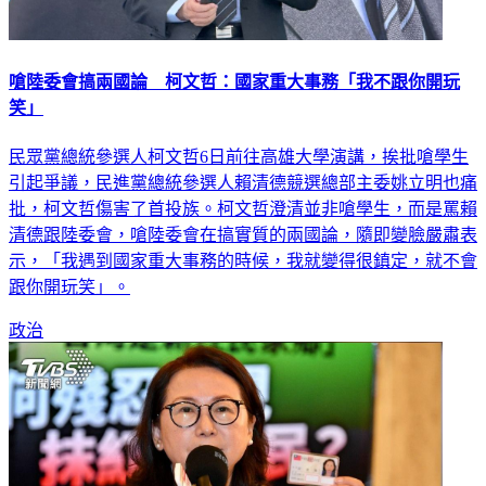
嗆陸委會搞兩國論 柯文哲：國家重大事務「我不跟你開玩
笑」
民眾黨總統參選人柯文哲6日前往高雄大學演講，挨批嗆學生
引起爭議，民進黨總統參選人賴清德競選總部主委姚立明也痛
批，柯文哲傷害了首投族。柯文哲澄清並非嗆學生，而是罵賴
清德跟陸委會，嗆陸委會在搞實質的兩國論，隨即變臉嚴肅表
示，「我遇到國家重大事務的時候，我就變得很鎮定，就不會
跟你開玩笑」。
政治