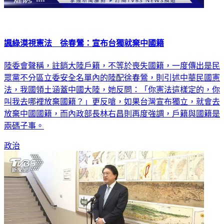
諷綠漠視憲法 徐春鶯：宣布台獨就棄中國籍
陸委會聲稱，註銷大陸戶籍，不等於喪失國籍，一度傳出是民
眾黨不分區立委安全名單內的陸配徐春鶯，則引述中華民國憲
法，我國領土涵蓋中國大陸，她反問：「你憲法這樣定的，你
叫我去哪裡放棄國籍？」更反嗆，如果台灣宣布獨立，就會去
放棄中國國籍，而內政部長林右昌則再度強調，戶籍與國籍是
兩碼子事。
政治