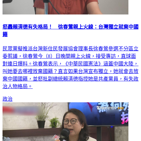
怒轟賴清德有失格局！ 徐春鶯親上火線：台灣獨立就棄中國
籍
民眾黨擬推派台灣新住民發展協會理事長徐春鶯參選不分區立
委惹議，徐春鶯今（8）日晚間親上火線，接受專訪，直球面
對連日爆料。徐春鶯表示，《中華民國憲法》涵蓋中國大陸，
叫她要去哪裡放棄國籍？直言如果台灣宣布獨立，她就會去放
棄中國國籍，並怒批副總統賴清德指控她是共產黨員，有失政
治人物格局。
政治