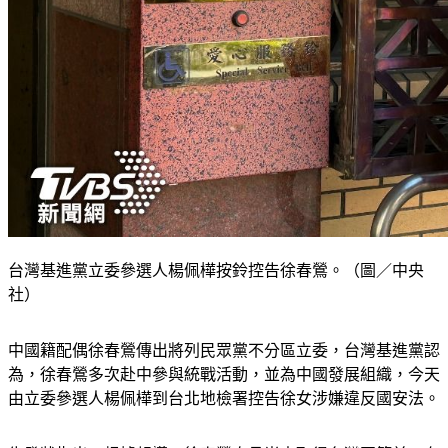
台灣基進黨立委參選人楊佩樺按鈴控告徐春鶯。（圖／中央
社）
中國籍配偶徐春鶯傳出將列民眾黨不分區立委，台灣基進黨認
為，徐春鶯多次赴中參與統戰活動，並為中國發展組織，今天
由立委參選人楊佩樺到台北地檢署控告徐女涉嫌違反國安法。