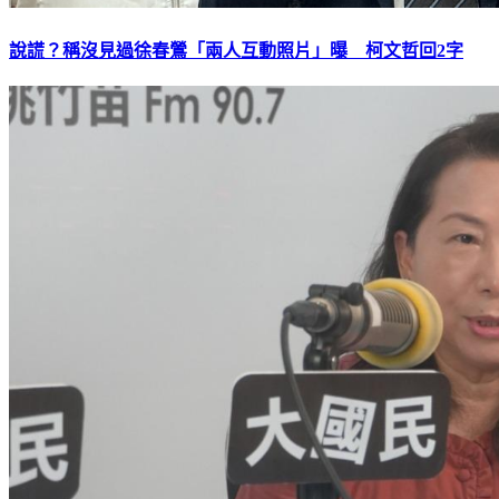
說謊？稱沒見過徐春鶯「兩人互動照片」曝 柯文哲回2字