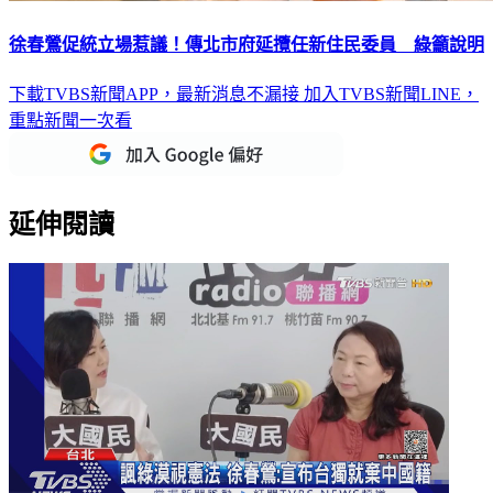
徐春鶯促統立場惹議！傳北市府延攬任新住民委員 綠籲說明
下載TVBS新聞APP，最新消息不漏接
加入TVBS新聞LINE，
重點新聞一次看
延伸閱讀