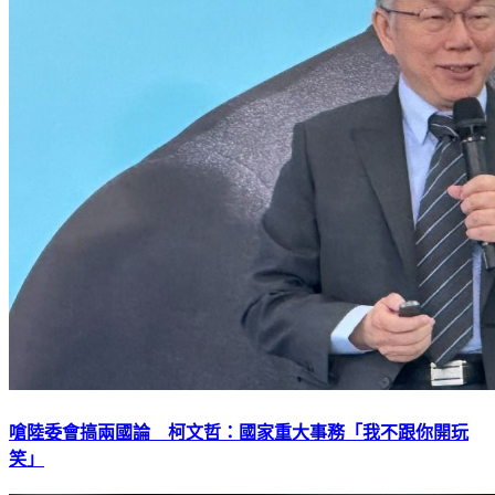
嗆陸委會搞兩國論 柯文哲：國家重大事務「我不跟你開玩
笑」