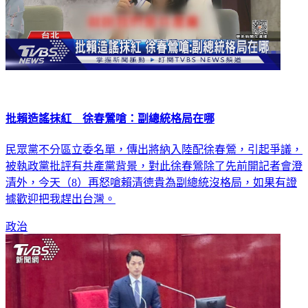
批賴造謠抹紅 徐春鶯嗆：副總統格局在哪
民眾黨不分區立委名單，傳出將納入陸配徐春鶯，引起爭議，
被執政黨批評有共產黨背景，對此徐春鶯除了先前開記者會澄
清外，今天（8）再怒嗆賴清德貴為副總統沒格局，如果有證
據歡迎把我趕出台灣。
政治