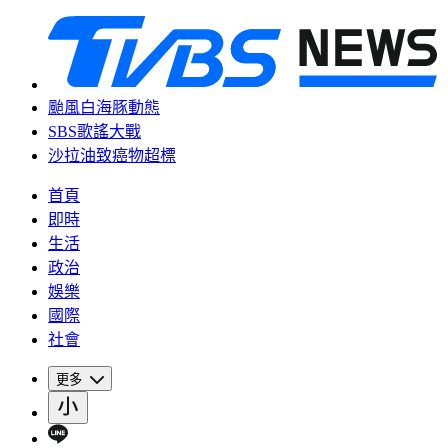
颱風白海豚動態
SBS歌謠大戰
沙拉油致癌物超標
首頁
即時
生活
政治
娛樂
國際
社會
更多