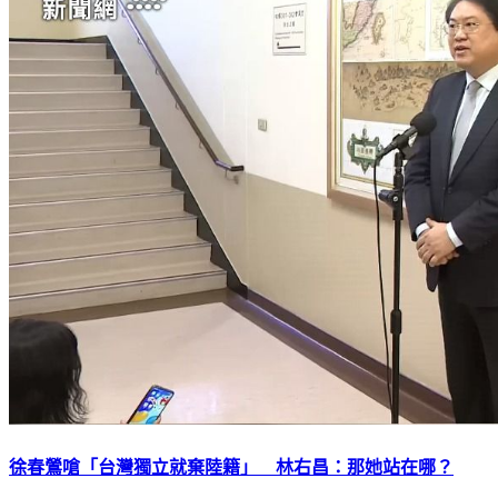
徐春鶯嗆「台灣獨立就棄陸籍」 林右昌：那她站在哪？