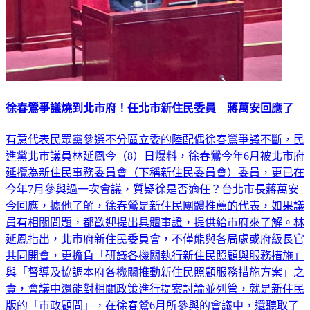
徐春鶯爭議燒到北市府！任北市新住民委員 蔣萬安回應了
有意代表民眾黨參選不分區立委的陸配偶徐春鶯爭議不斷，民
進黨北市議員林延鳳今（8）日爆料，徐春鶯今年6月被北市府
延攬為新住民事務委員會（下稱新住民委員會）委員，更已在
今年7月參與過一次會議，質疑徐是否適任？台北市長蔣萬安
今回應，據他了解，徐春鶯是新住民團體推薦的代表，如果議
員有相關問題，都歡迎提出具體事證，提供給市府來了解。林
延鳳指出，北市府新住民委員會，不僅能與各局處或府級長官
共同開會，更擔負「研議各機關執行新住民照顧與服務措施」
與「督導及協調本府各機關推動新住民照顧服務措施方案」之
責，會議中還能對相關政策進行提案討論並列管，就是新住民
版的「市政顧問」，在徐春鶯6月所參與的會議中，還聽取了