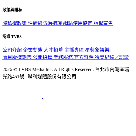
政策與隱私
隱私權政策
性騷擾防治措施
網站使用協定
版權宣告
認識 TVBS
公司介紹
企業動態
人才招募
主播專區
星藝象娛樂
節目版權銷售
公開招標
業務服務
官方聲明
獲獎紀錄／認證
2026 © TVBS Media Inc. All Rights Reserved. 台北市內湖區瑞
光路451號 | 聯利媒體股份有限公司