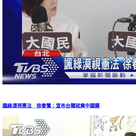
諷綠漠視憲法 徐春鶯：宣布台獨就棄中國籍