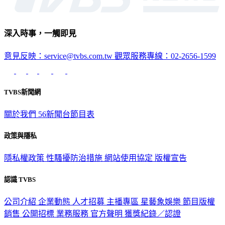
深入時事，一觸即見
意見反映：service@tvbs.com.tw
觀眾服務專線：02-2656-1599
TVBS新聞網
關於我們
56新聞台節目表
政策與隱私
隱私權政策
性騷擾防治措施
網站使用協定
版權宣告
認識 TVBS
公司介紹
企業動態
人才招募
主播專區
星藝象娛樂
節目版權
銷售
公開招標
業務服務
官方聲明
獲獎紀錄／認證