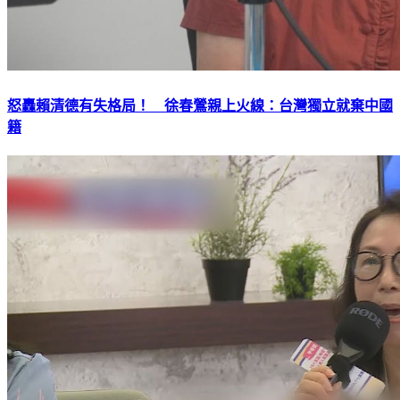
怒轟賴清德有失格局！ 徐春鶯親上火線：台灣獨立就棄中國
籍