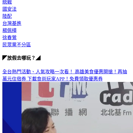
統戰
國安法
陸配
台灣基進
楊佩樺
徐春鶯
民眾黨不分區
◤放假去哪玩？◢
全台熱門活動、人氣攻略一次看！
高雄美食優惠開搶！再抽
萬元住宿券
下載食尚玩家APP！免費領取優惠券