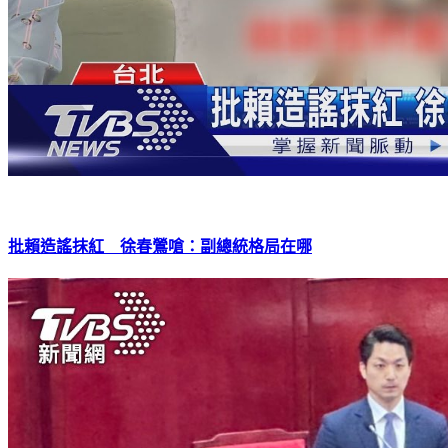
批賴造謠抹紅 徐春鶯嗆：副總統格局在哪