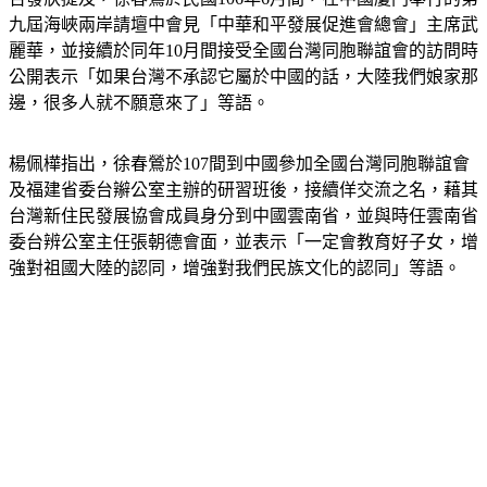
九屆海峽兩岸請壇中會見「中華和平發展促進會總會」主席武
麗華，並接續於同年10月間接受全國台灣同胞聯誼會的訪問時
公開表示「如果台灣不承認它屬於中國的話，大陸我們娘家那
邊，很多人就不願意來了」等語。
楊佩樺指出，徐春鶯於107間到中國參加全國台灣同胞聯誼會
及福建省委台辮公室主辦的研習班後，接續佯交流之名，藉其
台灣新住民發展協會成員身分到中國雲南省，並與時任雲南省
委台辨公室主任張朝德會面，並表示「一定會教育好子女，增
強對祖國大陸的認同，增強對我們民族文化的認同」等語。