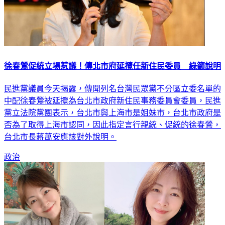
徐春鶯促統立場惹議！傳北市府延攬任新住民委員 綠籲說明
民進黨議員今天揭露，傳聞列名台灣民眾黨不分區立委名單的
中配徐春鶯被延攬為台北市政府新住民事務委員會委員，民進
黨立法院黨團表示，台北市與上海市是姐妹市，台北市政府是
否為了取得上海市認同，因此指定言行親統、促統的徐春鶯，
台北市長蔣萬安應該對外說明。
政治