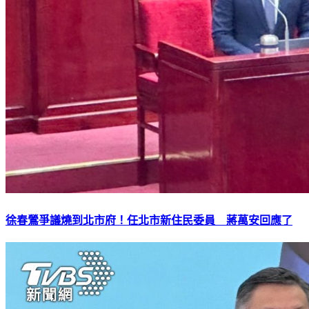
徐春鶯爭議燒到北市府！任北市新住民委員 蔣萬安回應了