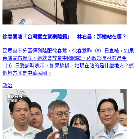
徐春鶯嗆「台灣獨立就棄陸籍」 林右昌：那她站在哪？
民眾黨不分區傳列陸配徐春鶯，徐春鶯昨（8）日直嗆，如果
台灣宣布獨立，她就會放棄中國國籍。內政部長林右昌今
（9）日受訪時表示，如果這樣，她現在站的是什麼地方？這
個地方就是中華民國。
政治