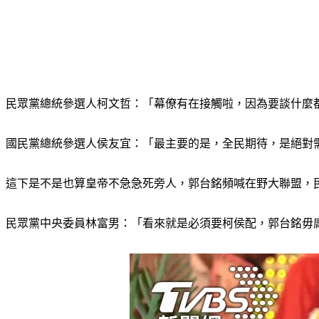
民眾黨總統參選人柯文哲：「幕僚有在接觸啦，因為要談什麼都
國民黨總統參選人侯友宜：「最主要的是，全民期待，是絕對
這下是不是也算皇帝不急急死旁人，郭台銘頻喊在野大聯盟，
民眾黨中央委員林富男：「看來就是必須要柯侯配，郭台銘毋