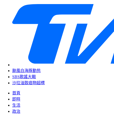
颱風白海豚動態
SBS歌謠大戰
沙拉油致癌物超標
首頁
即時
生活
政治