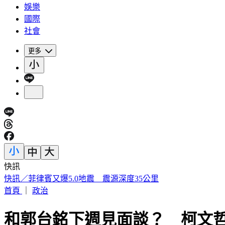
娛樂
國際
社會
更多
快訊
蔡英文再扛輔選母雞！坐鎮3縣市競總助攻 蘇巧慧親邀請
首頁
｜
政治
和郭台銘下週見面談？ 柯文