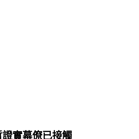
哲證實幕僚已接觸