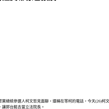
黨總統參選人柯文哲見面聊，還稱在等柯的電話，今天(26)柯
，讓郭台銘去當立法院長。