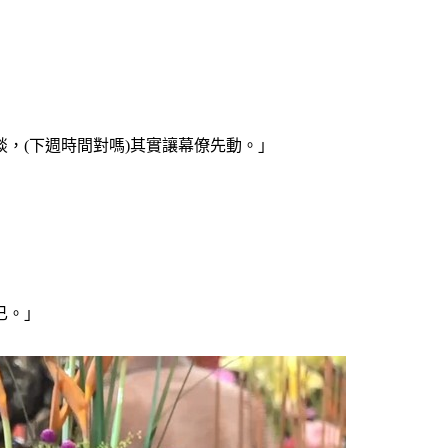
，(下週時間對嗎)其實讓幕僚先動。」
已。」