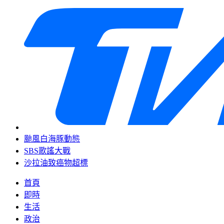
颱風白海豚動態
SBS歌謠大戰
沙拉油致癌物超標
首頁
即時
生活
政治