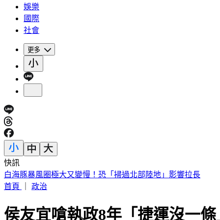
娛樂
國際
社會
更多
快訊
3字華語天王」爆私生子！周杰倫衰被捲入 杰威爾不忍了喊告
首頁
｜
政治
侯友宜嗆執政8年「捷運沒一條