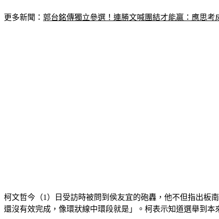
更多新聞：
郭台銘傳獨立參選！連勝文喊團結才能贏：應思考
柯文哲今（1）日受訪時被問到侯友宜的砲轟，他不但指出板
還沒有效完成，像環狀線中環段就是」。柯表示知道選舉到本