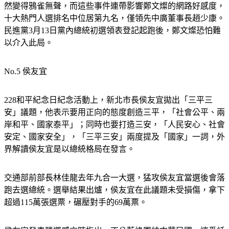
然變得鴉雀無聲，而這些事件連帶影響鄭文燦的網路好感度，
十大熱門人選排名中位居第九名，僅領先中廣董事長趙少康。
民進黨3月13日黨內總統初選領表登記起跑後，鄭文燦恐怕難
以介入此局。
No.5 侯友宜
228和平紀念日紀念活動上，新北市長侯友宜拋出「三平三
安」議題，他表示要用正向的態度創造三平，「社會公平、兩
岸和平、國家泰平」；同時也要打造三安，「人民安心、社會
安定、國家安全」，「三平三安」兩度提及「國家」一詞，外
界解讀侯友宜是以總統格局在發言。
交通部前部長林佳龍去年九合一大選，猛攻侯友宜當選後會落
跑去選總統。選舉結果出爐，侯友宜在此議題未受損傷，拿下
超過115萬張選票，碾壓對手的69萬票。