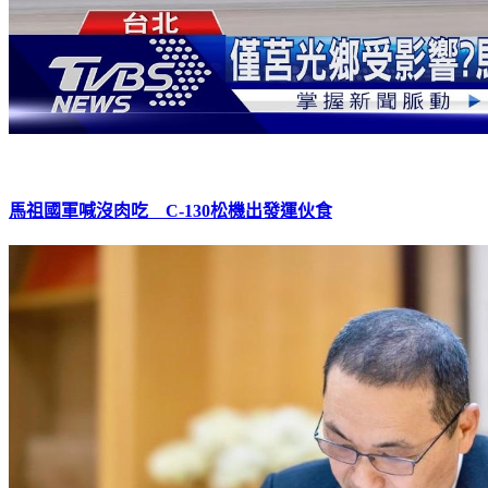
馬祖國軍喊沒肉吃 C-130松機出發運伙食