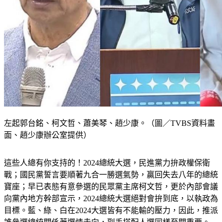
左起郭台銘、柯文哲、蕭美琴、趙少康。（圖／TVBS資料畫
面、趙少康辦公室提供）
這些人總有你支持的！2024總統大選，民進黨力拚政權保衛
戰；國民黨誓言要順著九合一勝選氣勢，贏回失去八年的總統
寶座；早已表態有意參選的民眾黨主席柯文哲，更於內部會議
向黨內地方幹部宣示，2024總統大選絕對會拚到底，以執政為
目標。藍、綠、白在2024大選皆有不能輸的壓力，因此，推派