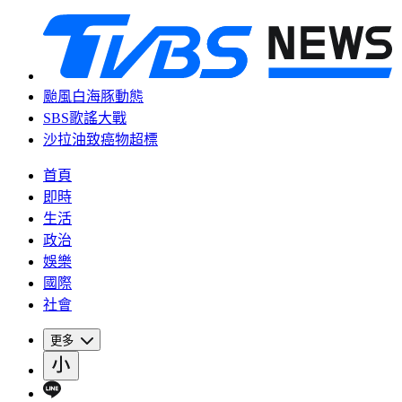
颱風白海豚動態
SBS歌謠大戰
沙拉油致癌物超標
首頁
即時
生活
政治
娛樂
國際
社會
更多