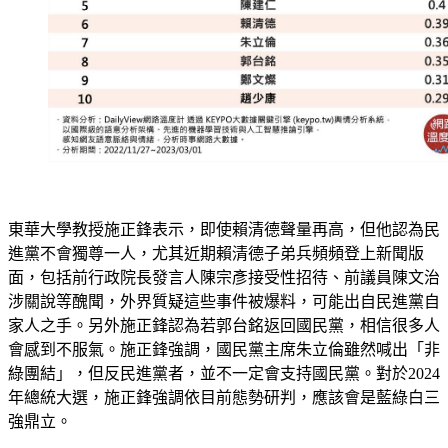
東華大學教授施正鋒表示，即使賴清德聲量再高，但他認為民
進黨不會獨尊一人，尤其近期賴清德子弟兵頻頻登上新聞版
面，包括前行政院長發言人陳宗彥接受性招待、前議員陳文治
涉關說等醜聞，外界質疑這些事件被爆料，可能出自民進黨自
家人之手。另外施正鋒認為若郭台銘返回國民黨，相信很多人
會感到不服氣。施正鋒強調，國民黨主席朱立倫雖然喊出「非
綠團結」，但反民進黨者，並不一定會支持國民黨。對於2024
年總統大選，施正鋒強調依目前態勢研判，應該會是藍綠白三
強鼎立。