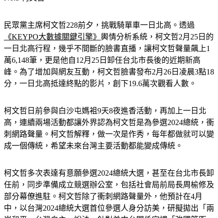
民眾黨主席柯文哲228前夕，挑戰騎單車一日北高。透過
《KEYPO大數據關鍵引擎》
輿情分析系統，柯文哲2月25日的
一日北高行程，幾乎不間斷的臉書直播，讓柯文哲聲量飆上1
萬6,148筆，更是他自12月25日卸任台北市長後的近期新高
峰。為了增加與網友互動，柯文哲臉書發布2月26日凌晨3點18
分，一日北高抵達終點的影片，創下19.6萬次觀看人數。
柯文哲日前參與白沙屯媽袓9天8夜進香活動，再加上一日北
高，連續兩場活動都讓外界認為柯文哲是為參選2024總統，衝
刺網路聲量。柯文哲解釋，做一次是作秀，每年都做就可以變
成一個傳統，希望未來台灣主要活動都能變成傳統。
柯文哲多次表達有意願參選2024總統大選，甚至在台北市長卸
任前，同步準備成立競選辦公室，包括社會局前局長周榆修及
部分幕僚進駐。柯文哲除了衝刺網路聲量外，他預計在4月
中，以台灣2024總統大選首位參選人身分訪美，研擬拋出「兩