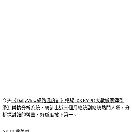
今天
《DailyView網路溫度計》
透過
《KEYPO大數據關鍵引
擎》
輿情分析系統，統計出近三個月總統副總統熱門人選，分
析探討誰的聲量、好感度搶下第一。
No.10 蕭美琴