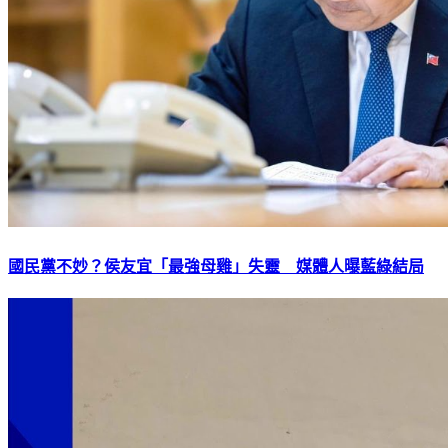
國民黨不妙？侯友宜「最強母雞」失靈 媒體人曝藍綠結局