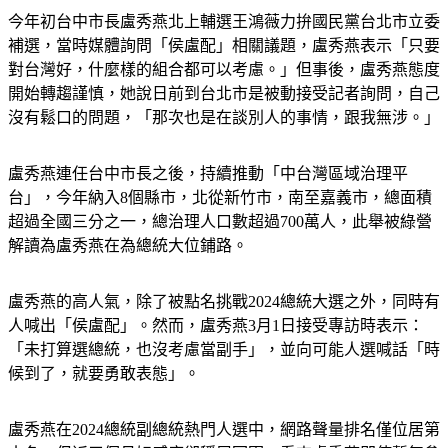
今年初台中市長盧秀燕北上輔選王鴻薇力拚國民黨台北市立委
補選，當時媒體詢問「侯盧配」相關議題，盧秀燕表示「只要
對台灣好，什麼樣的組合都可以考慮。」但事後，盧秀燕態度
開始轉趨謹慎，她說日前到台北市是被動接受記者詢問，自己
沒有鬆口的問題，「那次也是在談別人的事情，跟我無涉。」
盧秀燕連任台中市長之後，持續推動「中台灣區域治理平
台」，今年納入8個縣市，北從新竹市，南至嘉義市，總面積
超過全國三分之一，總治理人口數超過700萬人，此舉被綠營
解讀為盧秀燕在為總統大位鋪路。
盧秀燕的高人氣，除了被點名挑戰2024總統大選之外，同時有
人喊出「侯盧配」。然而，盧秀燕3月1日接受專訪時表示：
「未打算選總統，也沒考慮當副手」，並向可能人選喊話「時
候到了，就要勇敢表態」。
盧秀燕在2024總統副總統熱門人選中，網路聲量排名僅位居第