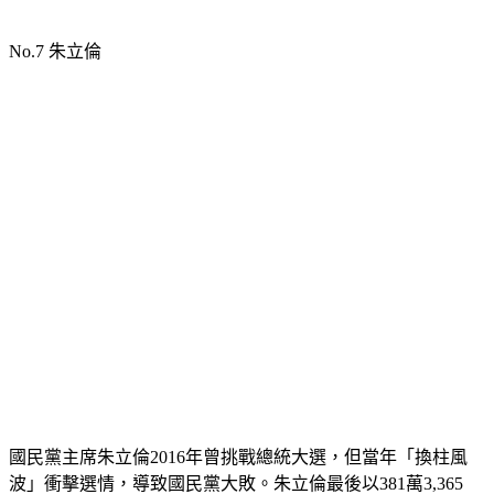
No.7 朱立倫
國民黨主席朱立倫2016年曾挑戰總統大選，但當年「換柱風
波」衝擊選情，導致國民黨大敗。朱立倫最後以381萬3,365