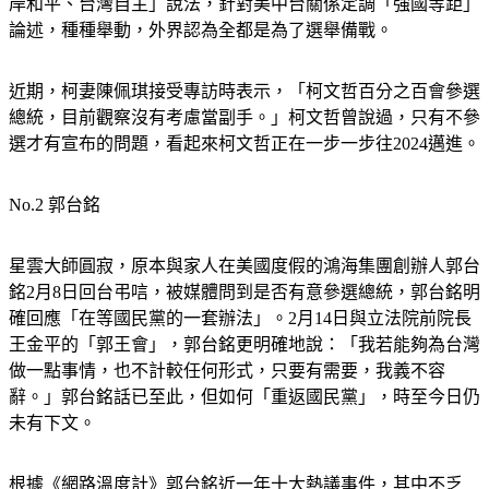
岸和平、台灣自主」說法，針對美中台關係定調「強國等距」
論述，種種舉動，外界認為全都是為了選舉備戰。
近期，柯妻陳佩琪接受專訪時表示，「柯文哲百分之百會參選
總統，目前觀察沒有考慮當副手。」柯文哲曾說過，只有不參
選才有宣布的問題，看起來柯文哲正在一步一步往2024邁進。
No.2 郭台銘
星雲大師圓寂，原本與家人在美國度假的鴻海集團創辦人郭台
銘2月8日回台弔唁，被媒體問到是否有意參選總統，郭台銘明
確回應「在等國民黨的一套辦法」。2月14日與立法院前院長
王金平的「郭王會」，郭台銘更明確地說：「我若能夠為台灣
做一點事情，也不計較任何形式，只要有需要，我義不容
辭。」郭台銘話已至此，但如何「重返國民黨」，時至今日仍
未有下文。
根據
《網路溫度計》郭台銘近一年十大熱議事件
，其中不乏