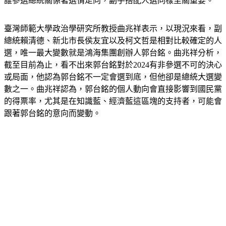
誰參選總統關係著選情走向，副手搭配人選同樣至關重要。
臺灣師範大學政治學研究所教授曲兆祥表示，以現況來看，副
總統賴清德、新北市長侯友宜以及柯文哲是相對比較確定的人
選，唯一最大變數就是鴻海集團創辦人郭台銘。曲兆祥分析，
截至目前為止，看不出來郭台銘對於2024有非參選不可的決心
或局面，他認為郭台銘不一定會選到底，但他卻是總統大選變
數之一。曲兆祥認為，郭台銘的個人動向會直接影響到國民黨
的得票率，尤其是在知識藍、經濟藍這區塊的支持者，可能會
跟著郭台銘的意向而變動。