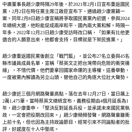
中廣董事長趙少康時隔29年後，於2021年2月1日宣布重返國民
黨，2月2日在時任黨主席江啟臣宣布下，通過趙少康黨籍一
案。同年2月8日趙少康宣稱將爭取國民黨黨內初選，參與2024
年總統大選，他盼能促成兩岸和平、國內兩大黨和解。時隔一
年多，2022年12月23日趙少康受訪時改口稱，「如果有比他更
適合的人願意出來，他都會支持，目標就是下架民進黨。」
趙少康重返國民黨後創立「戰鬥藍」，並公布27名立委與45名
縣市議員成員名單，宣稱「蔡英文正把台灣帶向危險的衝突邊
緣」，不惜代價，他們要拿回國家命運的主導權，這番舉動，
一度被黨內解讀為另立山頭，替他自己的角逐大位壯大聲勢。
趙少康近三個月網路聲量高點，落在去年12月27日，當日飆上
2萬1,475筆。當時蔡英文總統宣布，義務役期由4個月延長為1
年，趙少康重申，「堅決反對延長兵役，並承諾未來國民黨執
政，一定會把役期改回來。」趙少康頻頻發聲，網路聲量雖衝
上前十名，但也因為主持政論節目，經常引來不同論點者的批
評，好感度在十人中墊底。