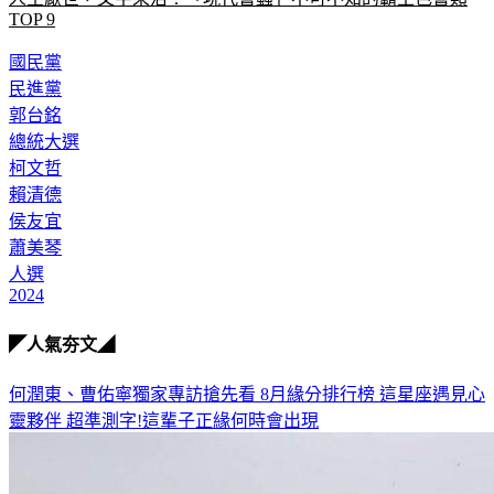
TOP 9
國民黨
民進黨
郭台銘
總統大選
柯文哲
賴清德
侯友宜
蕭美琴
人選
2024
◤人氣夯文◢
何潤東、曹佑寧獨家專訪搶先看
8月緣分排行榜 這星座遇見心
靈夥伴
超準測字!這輩子正緣何時會出現