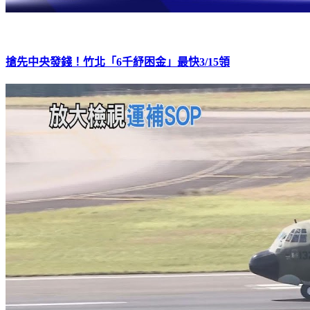
搶先中央發錢！竹北「6千紓困金」最快3/15領