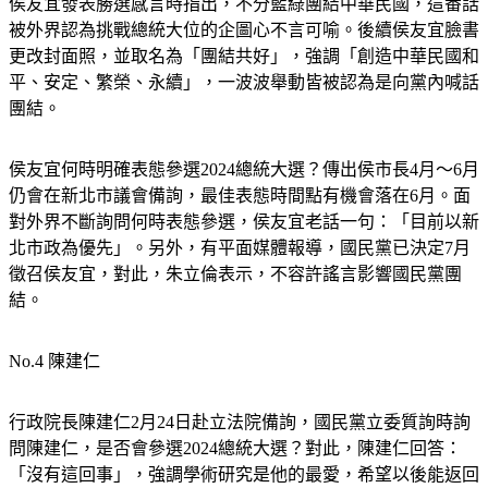
侯友宜發表勝選感言時指出，不分藍綠團結中華民國，這番話
被外界認為挑戰總統大位的企圖心不言可喻。後續侯友宜臉書
更改封面照，並取名為「團結共好」，強調「創造中華民國和
平、安定、繁榮、永續」，一波波舉動皆被認為是向黨內喊話
團結。
侯友宜何時明確表態參選2024總統大選？傳出侯市長4月～6月
仍會在新北市議會備詢，最佳表態時間點有機會落在6月。面
對外界不斷詢問何時表態參選，侯友宜老話一句：「目前以新
北市政為優先」。另外，有平面媒體報導，國民黨已決定7月
徵召侯友宜，對此，朱立倫表示，不容許謠言影響國民黨團
結。
No.4 陳建仁
行政院長陳建仁2月24日赴立法院備詢，國民黨立委質詢時詢
問陳建仁，是否會參選2024總統大選？對此，陳建仁回答：
「沒有這回事」，強調學術研究是他的最愛，希望以後能返回