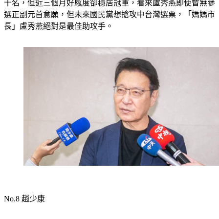
十名，但近三個月好感度卻穩居冠軍，看來盧秀燕即使暫無參
選正副元首意願，但未來國民黨想搶攻中台灣選票，「媽媽市
長」盧秀燕絕對是最佳助攻手。
No.8 趙少康