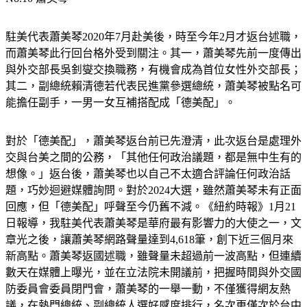
駐美代表蕭美琴2020年7月赴美後，時至今年2月才返台述職，
而蕭美琴此行回台格外受到關注。其一，蕭美琴先前一度傳出
與外交部長吳釗燮交換職務，有機會成為首位女性外交部長；
其二，副總統賴清德若代表民進黨參選總統，蕭美琴被點名可
能擔任副手，一男一女互補搭配成「德美配」。
對於「德美配」，蕭美琴返台前已先澄清，此次返台是處理外
交與台美之間的公務，「其他任何政治議題，都是無中生有的
想像。」返台後，蕭美琴也以自己不太適合評論任何政治話
題，巧妙迴避媒體詢問。對於2024大選，雖然蕭美琴未有正面
回應，但「德美配」呼聲至今仍舊不減。《紐約時報》1月21
日報導，我駐美代表蕭美琴是華府最有影響力的大使之一，文
章光之後，讓蕭美琴網路聲量達到4,618筆，創下近三個月來
新高點。蕭美琴返國述職，雖聲量未超過前一波高點，但連續
數天在媒體上曝光，並在立法院未開議前，把握時間與外交國
防委員會委員閉門會，蕭美琴的一舉一動，不僅獲得網友熱
議，在熱門總統、副總統人選好感度排行，名次更僅次於台中