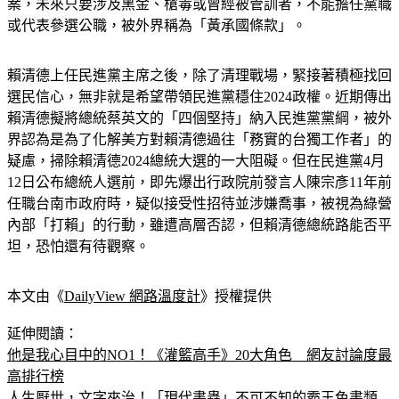
案，未來只要涉及黑金、槍毒或曾經被管訓者，不能擔任黨職
或代表參選公職，被外界稱為「黃承國條款」。
賴清德上任民進黨主席之後，除了清理戰場，緊接著積極找回
選民信心，無非就是希望帶領民進黨穩住2024政權。近期傳出
賴清德擬將總統蔡英文的「四個堅持」納入民進黨黨綱，被外
界認為是為了化解美方對賴清德過往「務實的台獨工作者」的
疑慮，掃除賴清德2024總統大選的一大阻礙。但在民進黨4月
12日公布總統人選前，即先爆出行政院前發言人陳宗彥11年前
任職台南市政府時，疑似接受性招待並涉嫌喬事，被視為綠營
內部「打賴」的行動，雖遭高層否認，但賴清德總統路能否平
坦，恐怕還有待觀察。
本文由《
DailyView 網路溫度計
》授權提供
延伸閱讀：
他是我心目中的NO1！《灌籃高手》20大角色　網友討論度最
高排行榜
人生厭世，文字來治！「現代書蟲」不可不知的霸王色書類