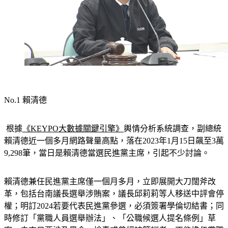
No.1 賴清德
 根據
《KEYPO大數據關鍵引擎》
輿情分析系統調查，副總統
賴清德近一個多月網路聲量高點，落在2023年1月15日飆至3萬
9,298筆，當日是賴清德當選民進黨主席，引起不少討論。
賴清德兼任民進黨主席僅一個月多月，立即展開大刀闊斧改
革，包括台南議長選舉涉賄案，議長邱莉莉等人移送中評會停
權；明訂2024若要代表民進黨參選，必須簽署學倫切結書；同
時修訂「黨職人員選舉辦法」、「公職候選人提名條例」草