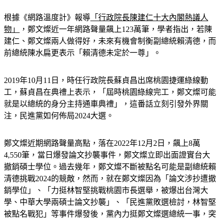
根據《網路溫度計》報導
「行政院長陳建仁十大內閣熱議人
物」
，鄭文燦近一年網路聲量飆上123萬筆，學者指出，若陳
建仁、鄭文燦兩人做得好，未來有機會制衡副總統賴清德，而
前總統陳水扁更表示「賴清德未定於一尊」。
2019年10月11日，時任行政院長蘇貞昌出席桃園捷運綠線動
工，蘇貞昌在典禮上表示，「屆時桃園綠線完工，鄭文燦可能
就是以總統的身分主持通車典禮」，這番話立刻引發外界關
注，民進黨如何佈局2024大選。
鄭文燦近期網路聲量高點，落在2022年12月2日，飆上8萬
4,550筆，當日爆發論文抄襲事件，鄭文燦立即出面證實台大
撤銷碩士學位。過去幾年，鄭文燦不斷被點名可能是副總統賴
清德挑戰2024的競敵，然而，就在鄭文燦因為「論文涉抄遭撤
銷學位」、「力挺林智堅挑戰桃園市長選舉，被爆出台灣大
學、中華大學兩碩士論文抄襲」、「民進黨敗選檢討，林智堅
被點名戰犯」等事件爆發後，黨內力挺鄭文燦選總統一事，突