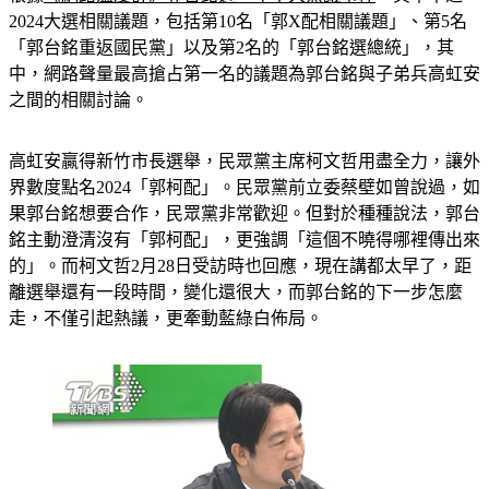
2024大選相關議題，包括第10名「郭X配相關議題」、第5名
「郭台銘重返國民黨」以及第2名的「郭台銘選總統」，其
中，網路聲量最高搶占第一名的議題為郭台銘與子弟兵高虹安
之間的相關討論。
高虹安贏得新竹市長選舉，民眾黨主席柯文哲用盡全力，讓外
界數度點名2024「郭柯配」。民眾黨前立委蔡壁如曾說過，如
果郭台銘想要合作，民眾黨非常歡迎。但對於種種說法，郭台
銘主動澄清沒有「郭柯配」，更強調「這個不曉得哪裡傳出來
的」。而柯文哲2月28日受訪時也回應，現在講都太早了，距
離選舉還有一段時間，變化還很大，而郭台銘的下一步怎麼
走，不僅引起熱議，更牽動藍綠白佈局。