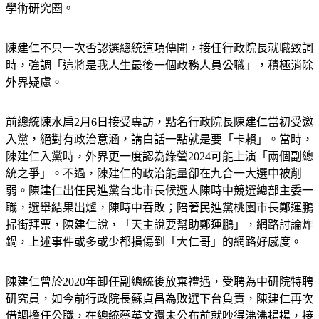
學術研究圈。
陳建仁不只一次否認選總統這項傳聞，接任行政院長就職致詞
時，強調「這將是我人生最後一個政務人員公職」，積極消除
外界疑慮。
前總統陳水扁2月6日接受專訪，點名行政院長陳建仁當初受邀
入黨，絕對有政治意涵，講白話一點就是要「卡賴」。當時，
陳建仁入黨時，外界更一度認為綠營2024可能上演「兩個副總
統之爭」。不過，陳建仁的政治能量卻在九合一大選中被削
弱。陳建仁出任民進黨台北市長候選人陳時中競選總部主委一
職，選舉結果出爐，陳時中吞敗；陪著民進黨桃園市長鄭運鵬
掃街拜票，陳建仁說，「天主說要幫助鄭運鵬」，網路討論炸
鍋，上述事件或多或少都損傷到「大仁哥」的網路好感度。
陳建仁曾於2020年卸任副總統後放棄禮遇，受聘為中研院特聘
研究員，如今前行政院長蘇貞昌為敗選下台負責，陳建仁再次
借調擔任公職，在總統蔡英文還未公布前就吵得沸沸揚揚，接