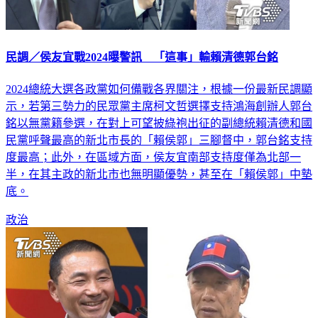
民調／侯友宜戰2024曝警訊 「這事」輸賴清德郭台銘
2024總統大選各政黨如何備戰各界關注，根據一份最新民調顯
示，若第三勢力的民眾黨主席柯文哲選擇支持鴻海創辦人郭台
銘以無黨籍參選，在對上可望披綠袍出征的副總統賴清德和國
民黨呼聲最高的新北市長的「賴侯郭」三腳督中，郭台銘支持
度最高；此外，在區域方面，侯友宜南部支持度僅為北部一
半，在其主政的新北市也無明顯優勢，甚至在「賴侯郭」中墊
底。
政治