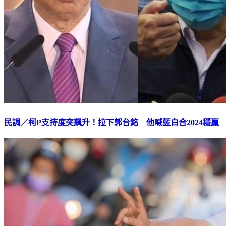
民調／柯P支持度突飆升！拉下郭台銘 他喊藍白合2024穩贏