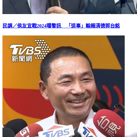
民調／侯友宜戰2024曝警訊 「這事」輸賴清德郭台銘