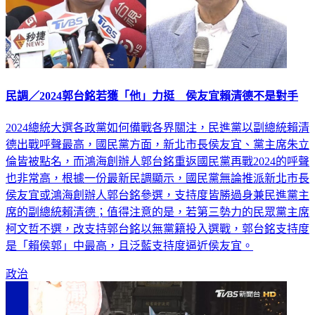
民調／2024郭台銘若獲「他」力挺 侯友宜賴清德不是對手
2024總統大選各政黨如何備戰各界關注，民進黨以副總統賴清
德出戰呼聲最高，國民黨方面，新北市長侯友宜、黨主席朱立
倫皆被點名，而鴻海創辦人郭台銘重返國民黨再戰2024的呼聲
也非常高，根據一份最新民調顯示，國民黨無論推派新北市長
侯友宜或鴻海創辦人郭台銘參選，支持度皆勝過身兼民進黨主
席的副總統賴清德；值得注意的是，若第三勢力的民眾黨主席
柯文哲不選，改支持郭台銘以無黨籍投入選戰，郭台銘支持度
是「賴侯郭」中最高，且泛藍支持度逼近侯友宜。
政治