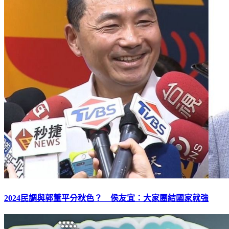
2024民調與郭董平分秋色？ 侯友宜：大家團結國家就強