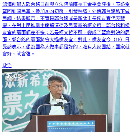
鴻海創辦人郭台銘日前與立法院前院長王金平會談後，表態希
望回到國民黨、參加2024初選，引發熱議，外傳郭台銘私下做
民調，結果顯示，不管是郭台銘或是新北市長侯友宜代表藍
營，在對上民進黨主席賴清德及民眾黨的柯文哲，郭台銘和侯
友宜的贏面都差不多；若是柯文哲不選，變成了藍綠對決的局
面，郭台銘的贏面將會大過侯友宜。對此，侯友宜今（16）日
受訪表示，想為國為人做事都是好的，唯有大家團結，國家就
會好、就會強。
政治