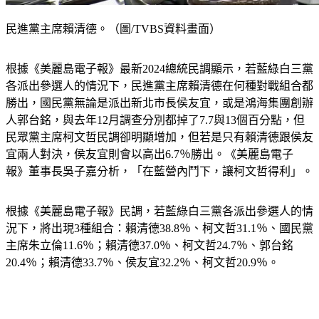
民進黨主席賴清德。（圖/TVBS資料畫面）
根據《美麗島電子報》最新2024總統民調顯示，若藍綠白三黨
各派出參選人的情況下，民進黨主席賴清德在何種對戰組合都
勝出，國民黨無論是派出新北市長侯友宜，或是鴻海集團創辦
人郭台銘，與去年12月調查分別都掉了7.7與13個百分點，但
民眾黨主席柯文哲民調卻明顯增加，但若是只有賴清德跟侯友
宜兩人對決，侯友宜則會以高出6.7％勝出。《美麗島電子
報》董事長吳子嘉分析，「在藍營內鬥下，讓柯文哲得利」。
根據《美麗島電子報》民調，若藍綠白三黨各派出參選人的情
況下，將出現3種組合：賴清德38.8％、柯文哲31.1％、國民黨
主席朱立倫11.6％；賴清德37.0％、柯文哲24.7％、郭台銘
20.4％；賴清德33.7％、侯友宜32.2％、柯文哲20.9％。