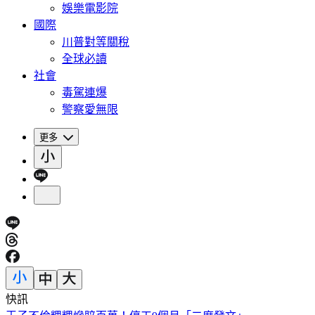
娛樂電影院
國際
川普對等關稅
全球必讀
社會
毒駕連爆
警察愛無限
更多
快訊