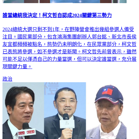
誰當總統我決定！柯文哲自認成2024關鍵第三勢力
2024總統大選只剩不到1年，在野陣營會推出幾組參選人備受
注目。國民黨部分，包含鴻海集團創辦人郭台銘、新北市長侯
友宜都頻頻被點名，態勢仍未明朗化，在民眾黨部分，柯文哲
已表態將參選，如不參選才是新聞。柯文哲先前曾表示，雖然
可能不足以僅憑自己的力量當選，但可以決定誰當選，充分展
現關鍵力量。
政治