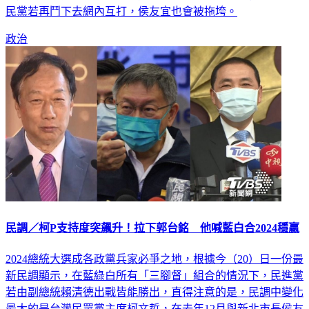
國民黨「網內互打」，讓國民黨好感度大幅下滑，他直言，國
民黨若再鬥下去網內互打，侯友宜也會被拖垮。
政治
民調／柯P支持度突飆升！拉下郭台銘 他喊藍白合2024穩贏
2024總統大選成各政黨兵家必爭之地，根據今（20）日一份最
新民調顯示，在藍綠白所有「三腳督」組合的情況下，民進黨
若由副總統賴清德出戰皆能勝出，直得注意的是，民調中變化