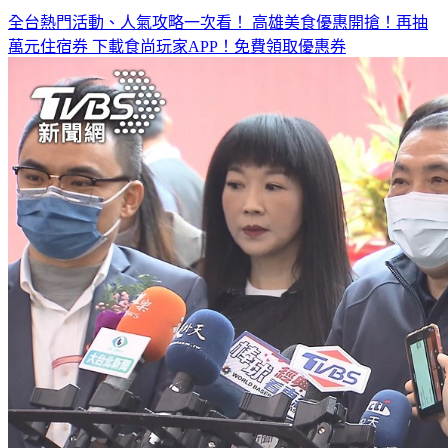
◤放假去哪玩？◢
全台熱門活動、人氣攻略一次看！
高雄美食優惠開搶！再抽
萬元住宿券
下載食尚玩家APP！免費領取優惠券