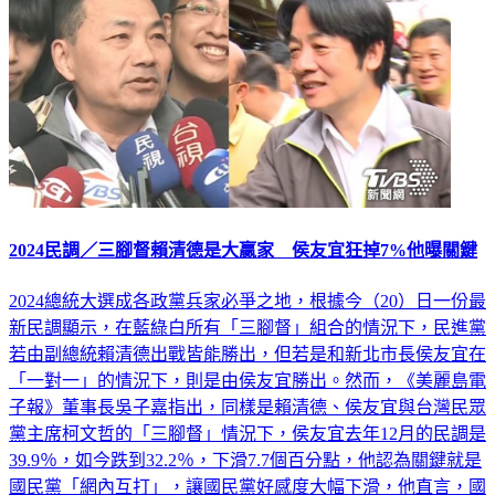
2024民調／三腳督賴清德是大贏家 侯友宜狂掉7%他曝關鍵
2024總統大選成各政黨兵家必爭之地，根據今（20）日一份最
新民調顯示，在藍綠白所有「三腳督」組合的情況下，民進黨
若由副總統賴清德出戰皆能勝出，但若是和新北市長侯友宜在
「一對一」的情況下，則是由侯友宜勝出。然而，《美麗島電
子報》董事長吳子嘉指出，同樣是賴清德、侯友宜與台灣民眾
黨主席柯文哲的「三腳督」情況下，侯友宜去年12月的民調是
39.9％，如今跌到32.2％，下滑7.7個百分點，他認為關鍵就是