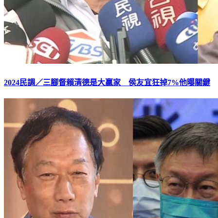
2024民調／三腳督賴清德是大贏家 侯友宜狂掉7%他曝關鍵