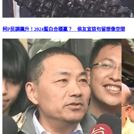
柯P民調飆升！2024藍白合穩贏？ 侯友宜這句留想像空間