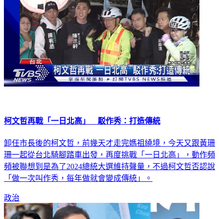
柯文哲再戰「一日北高」 駁作秀：打造傳統
卸任市長後的柯文哲，前幾天才走完媽祖繞境，今天又跟黃珊
珊一起從台北騎腳踏車出發，再度挑戰「一日北高」，動作頻
頻被聯想到是為了2024總統大選維持聲量，不過柯文哲否認說
「做一次叫作秀，每年做就會變成傳統」。
政治