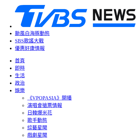
颱風白海豚動態
SBS歌謠大戰
優惠好康情報
首頁
即時
生活
政治
娛樂
《VPOPASIA》開播
演唱會搶票情報
日韓爆米花
歌手動態
綜藝星聞
戲劇星聞