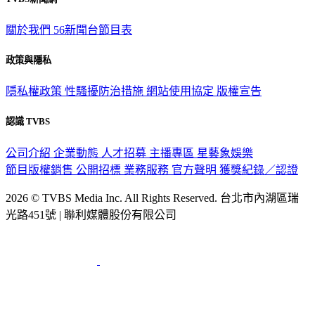
TVBS新聞網
關於我們
56新聞台節目表
政策與隱私
隱私權政策
性騷擾防治措施
網站使用協定
版權宣告
認識 TVBS
公司介紹
企業動態
人才招募
主播專區
星藝象娛樂
節目版權銷售
公開招標
業務服務
官方聲明
獲獎紀錄／認證
2026 © TVBS Media Inc. All Rights Reserved. 台北市內湖區瑞
光路451號 | 聯利媒體股份有限公司