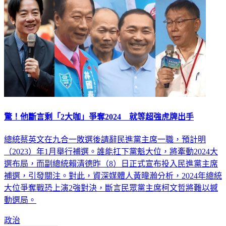
驚！他斷言剩「2大咖」爭奪2024 就等超強虎牌出手
總統蔡英文在九合一敗選後請辭民進黨主席一職，預計明
（2023）年1月舉行補選。誰能扛下黨魁大位，將牽動2024大
選布局，而副總統賴清德昨（8）日正式宣布投入民進黨主席
補選，引發關注。對此，資深媒體人黃暐瀚分析，2024年總統
大位爭奪戰恐上演2強對決，斷言民眾黨主席柯文哲將難以撼
動選局。