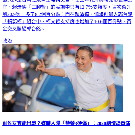
最大的是台灣民眾黨主席柯文哲，在去年12月與新北市長侯友
宜、賴清德「三腳督」的民調中只有12.7％支持度，這次竄升
到20.9％，多了8.2個百分點；而在賴清德、鴻海創辦人郭台銘
「賴郭柯」組合中，柯文哲支持度也增加了10.6個百分點，黃
金交叉勝過郭台銘。
政治
剩侯友宜能出戰？媒體人曝「藍營3硬傷」：2020劇情恐重演