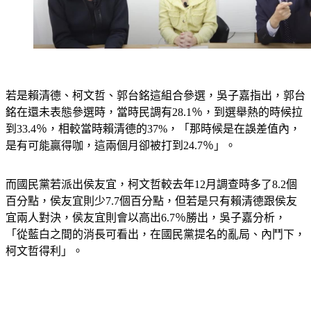
若是賴清德、柯文哲、郭台銘這組合參選，吳子嘉指出，郭台
銘在還未表態參選時，當時民調有28.1％，到選舉熱的時候拉
到33.4％，相較當時賴清德的37%，「那時候是在誤差值內，
是有可能贏得咖，這兩個月卻被打到24.7％」。
而國民黨若派出侯友宜，柯文哲較去年12月調查時多了8.2個
百分點，侯友宜則少7.7個百分點，但若是只有賴清德跟侯友
宜兩人對決，侯友宜則會以高出6.7％勝出，吳子嘉分析，
「從藍白之間的消長可看出，在國民黨提名的亂局、內鬥下，
柯文哲得利」。