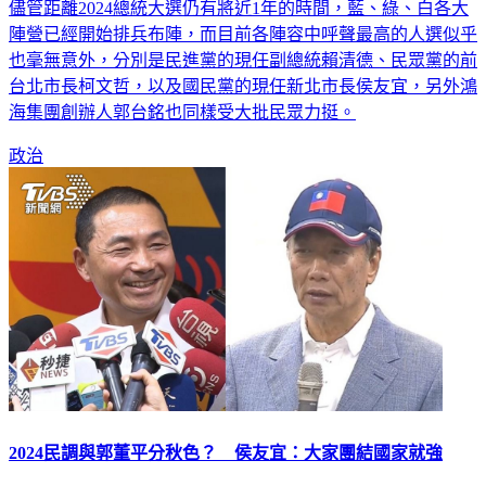
儘管距離2024總統大選仍有將近1年的時間，藍、綠、白各大
陣營已經開始排兵布陣，而目前各陣容中呼聲最高的人選似乎
也毫無意外，分別是民進黨的現任副總統賴清德、民眾黨的前
台北市長柯文哲，以及國民黨的現任新北市長侯友宜，另外鴻
海集團創辦人郭台銘也同樣受大批民眾力挺。
政治
2024民調與郭董平分秋色？ 侯友宜：大家團結國家就強