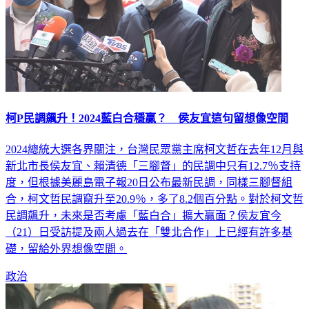
柯P民調飆升！2024藍白合穩贏？ 侯友宜這句留想像空間
2024總統大選各界關注，台灣民眾黨主席柯文哲在去年12月與
新北市長侯友宜、賴清德「三腳督」的民調中只有12.7％支持
度，但根據美麗島電子報20日公布最新民調，同樣三腳督組
合，柯文哲民調竄升至20.9％，多了8.2個百分點。對於柯文哲
民調飆升，未來是否考慮「藍白合」擴大贏面？侯友宜今
（21）日受訪提及兩人過去在「雙北合作」上已經有許多基
礎，留給外界想像空間。
政治