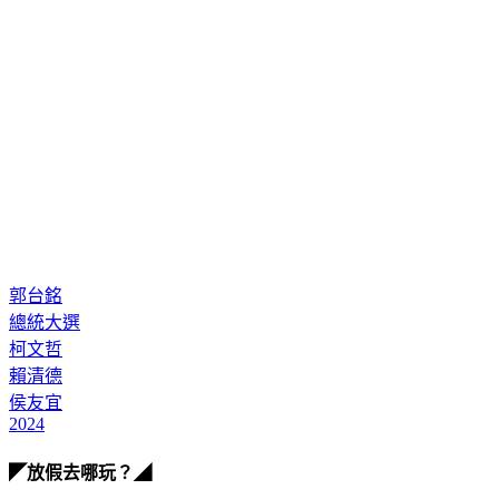
郭台銘
總統大選
柯文哲
賴清德
侯友宜
2024