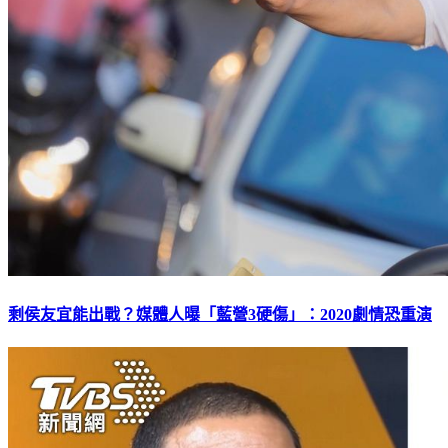
剩侯友宜能出戰？媒體人曝「藍營3硬傷」：2020劇情恐重演