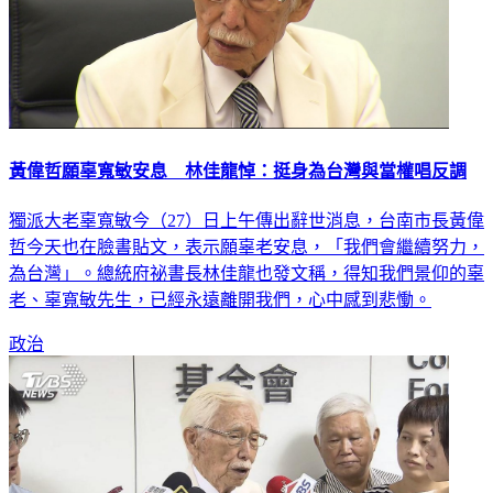
黃偉哲願辜寬敏安息 林佳龍悼：挺身為台灣與當權唱反調
獨派大老辜寬敏今（27）日上午傳出辭世消息，台南市長黃偉
哲今天也在臉書貼文，表示願辜老安息，「我們會繼續努力，
為台灣」。總統府祕書長林佳龍也發文稱，得知我們景仰的辜
老、辜寬敏先生，已經永遠離開我們，心中感到悲慟。
政治