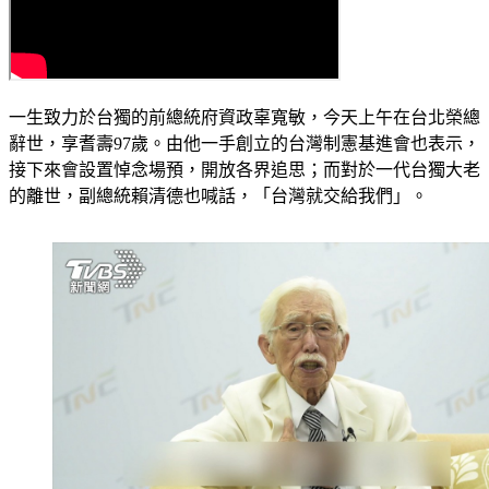
一生致力於台獨的前總統府資政辜寬敏，今天上午在台北榮總
辭世，享耆壽97歲。由他一手創立的台灣制憲基進會也表示，
接下來會設置悼念場預，開放各界追思；而對於一代台獨大老
的離世，副總統賴清德也喊話，「台灣就交給我們」。