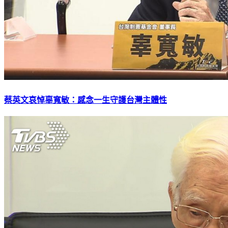
蔡英文哀悼辜寬敏：感念一生守護台灣主體性