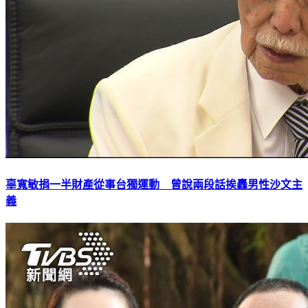
辜寬敏捐一半財產從事台獨運動 曾說兩段話挨轟男性沙文主
義