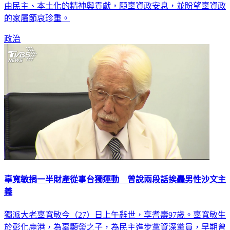
由民主、本土化的精神與貢獻，願辜資政安息，並盼望辜資政
的家屬節哀珍重。
政治
辜寬敏捐一半財產從事台獨運動 曾說兩段話挨轟男性沙文主
義
獨派大老辜寬敏今（27）日上午辭世，享耆壽97歲。辜寬敏生
於彰化鹿港，為辜顯榮之子，為民主進步黨資深黨員，早期曾