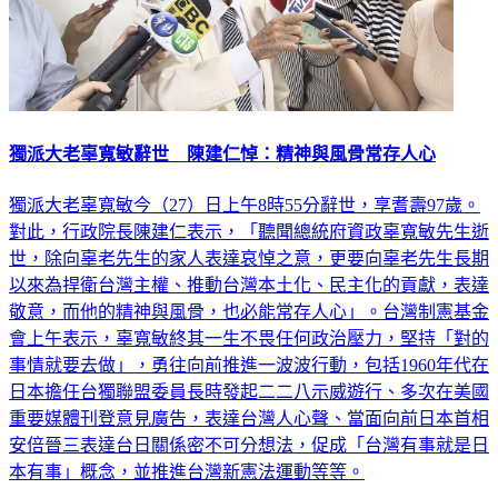
獨派大老辜寬敏辭世 陳建仁悼：精神與風骨常存人心
獨派大老辜寬敏今（27）日上午8時55分辭世，享耆壽97歲。
對此，行政院長陳建仁表示，「聽聞總統府資政辜寬敏先生逝
世，除向辜老先生的家人表達哀悼之意，更要向辜老先生長期
以來為捍衛台灣主權、推動台灣本土化、民主化的貢獻，表達
敬意，而他的精神與風骨，也必能常存人心」。台灣制憲基金
會上午表示，辜寬敏終其一生不畏任何政治壓力，堅持「對的
事情就要去做」，勇往向前推進一波波行動，包括1960年代在
日本擔任台獨聯盟委員長時發起二二八示威遊行、多次在美國
重要媒體刊登意見廣告，表達台灣人心聲、當面向前日本首相
安倍晉三表達台日關係密不可分想法，促成「台灣有事就是日
本有事」概念，並推進台灣新憲法運動等等。