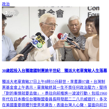
政治
30歲起投入台獨建國制憲逾半世紀 獨派大老辜寬敏人生落幕
獨派大老辜寬敏27日上午8時55分辭世，享耆壽97歲。台灣制
憲基金會上午表示，辜寬敏終其一生不畏任何政治壓力，堅持
「對的事情就要去做」，勇往向前推進一波波行動，包括1960
年代在日本擔任台獨聯盟委員長時發起二二八示威遊行、多次
在美國重要媒體刊登意見廣告，表達台灣人心聲、當面向前日