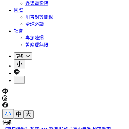
娛樂電影院
國際
川普對等關稅
全球必讀
社會
毒駕連爆
警察愛無限
更多
快訊