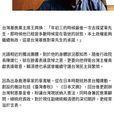
台灣基進黨主席王興煥：「年初三的時候最後一次去探望辜先
生，那時候他已經是多數時候是在昏迷的狀態，本土政權能夠
繼續執政，這是台灣基進對辜先生的承諾。」
光譜相近的獨派團體，對於他的身體狀況都知悉，隨後行政院
長陳建仁，就在臉書表達哀悼之意，更要向他捍衛台灣主權貢
獻表達敬意，賴清德也承諾會繼續守護台灣民主與繁榮。
因為出身鹿港辜家的辜寬敏，從在日本時期就熱衷台獨運動，
創設的雜誌包括《臺灣春秋》、《日本文摘》，回台後更創辦
台灣制憲基金會，盼讓台灣現狀納入憲法，同時身兼民進黨顧
問，總統府資政，對於現任副總統賴清德的深切期許，更經常
溢於言表。