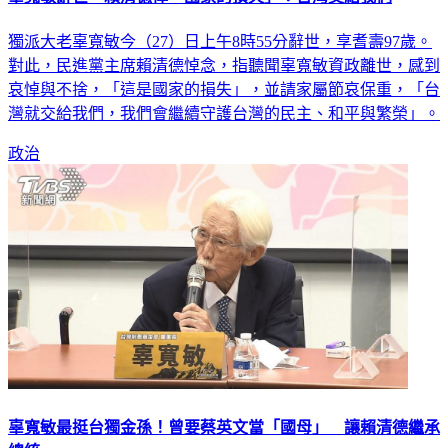
獨派大老辜寬敏今（27）日上午8時55分辭世，享耆壽97歲。
對此，民進黨主席賴清德悼念，指聽聞辜寬敏資政離世，感到
哀悼與不捨，「這是國家的損失」，並請家屬節哀保重，「台
灣就交給我們，我們會繼續守護台灣的民主、和平與繁榮」。
政治
辜寬敏最挺台獨金孫！曾要蔡英文當「國母」 讓賴清德繼承