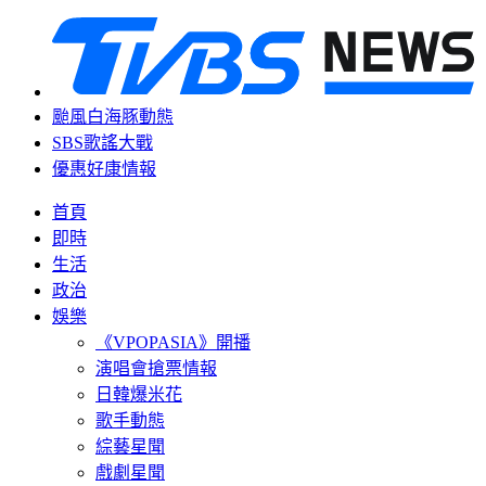
颱風白海豚動態
SBS歌謠大戰
優惠好康情報
首頁
即時
生活
政治
娛樂
《VPOPASIA》開播
演唱會搶票情報
日韓爆米花
歌手動態
綜藝星聞
戲劇星聞