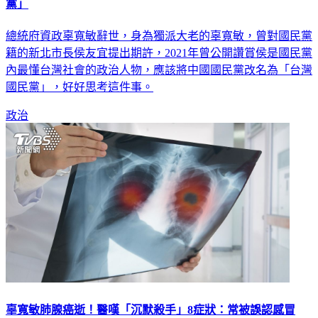
黨」
總統府資政辜寬敏辭世，身為獨派大老的辜寬敏，曾對國民黨
籍的新北市長侯友宜提出期許，2021年曾公開讚賞侯是國民黨
內最懂台灣社會的政治人物，應該將中國國民黨改名為「台灣
國民黨」，好好思考這件事。
政治
辜寬敏肺腺癌逝！醫嘆「沉默殺手」8症狀：常被誤認感冒