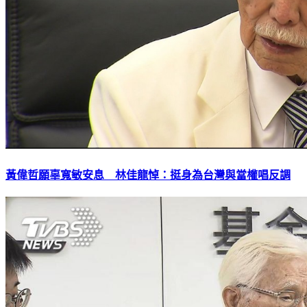
黃偉哲願辜寬敏安息 林佳龍悼：挺身為台灣與當權唱反調