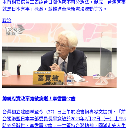
本首相安倍晉三表達台日關係密不可分想法，促成「台灣有事
就是日本有事」概念，並推進台灣新憲法運動等等。
政治
總統府資政辜寬敏病逝！享耆壽97歲
台灣獨立建國聯盟今（27）日上午於臉書粉專發文提到，「前
台獨聯盟日本本部委員長辜寬敏於2023年2月27日（一）上午8
時55分辭世，享耆壽97歲，一生堅持台灣精神，圓滿走完人生