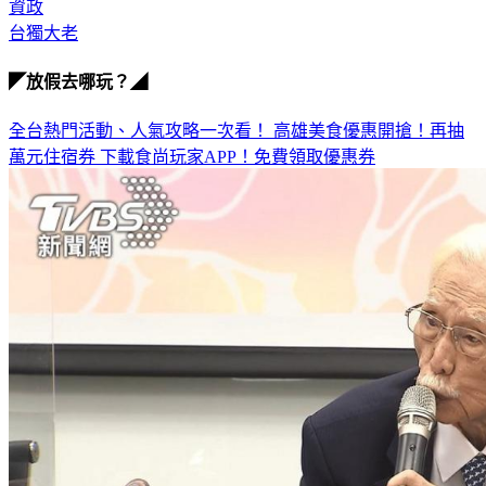
資政
台獨大老
◤放假去哪玩？◢
全台熱門活動、人氣攻略一次看！
高雄美食優惠開搶！再抽
萬元住宿券
下載食尚玩家APP！免費領取優惠券