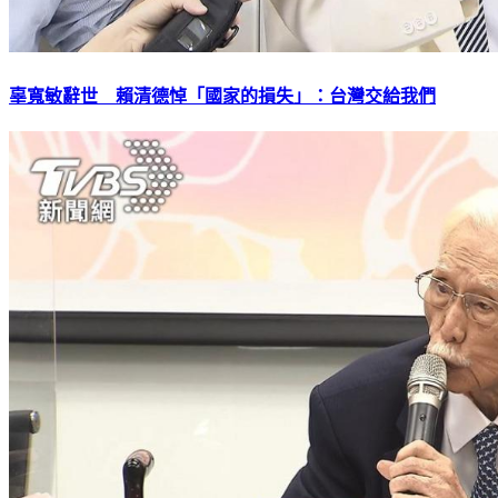
辜寬敏辭世 賴清德悼「國家的損失」：台灣交給我們