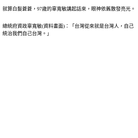
就算白髮蒼蒼，97歲的辜寬敏講起話來，眼神依舊散發亮光。
總統府資政辜寬敏(資料畫面)：「台灣從來就是台灣人，自己
統治我們自己台灣。」