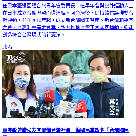
任日本臺獨團體台灣青年會委員長，在早年曾與黨外運動人士
在日本成立台獨聯盟而遭通緝。回台灣後，仍持續倡議推動台
獨運動，並在2010年起，成立新台灣國策智庫、新台灣和平基
金會、台灣制憲基金會等，致力推動台灣正常國家運動，盼能
創造符合台灣現狀的新憲法。
政治
辜寬敏曾讚侯友宜最懂台灣社會 籲國民黨改名「台灣國民