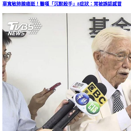
辜寬敏肺腺癌逝！醫嘆「沉默殺手」8症狀：常被誤認感冒