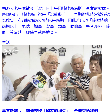
獨派大老辜寬敏今（27）日上午因肺腺癌病逝，享耆壽97歲。
醫師指出，肺腺癌可說是「沉默殺手」，早期徵兆時常被誤認
為感冒，有超過7成發現時已是晚期，因此若出現「咳嗽持續
兩週以上、氣喘、胸痛、背痛、頭痛、喉嚨痛、聲音沙啞、咳
血」等症狀，應儘早就醫檢查。
生活
辜寬敏辭世 賴清德悼「國家的損失」：台灣交給我們