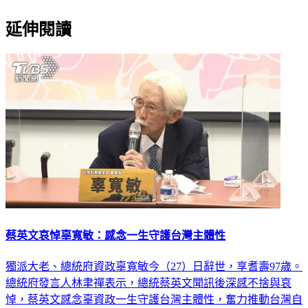
延伸閱讀
蔡英文哀悼辜寬敏：感念一生守護台灣主體性
獨派大老、總統府資政辜寬敏今（27）日辭世，享耆壽97歲。
總統府發言人林聿禪表示，總統蔡英文聞訊後深感不捨與哀
悼，蔡英文感念辜資政一生守護台灣主體性，奮力推動台灣自