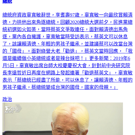
總統
總統府資政辜寬敏辭世，享耆壽97歲，辜寬敏一向最欣賞賴清
德，力拱他出來角逐總統。回顧2020總統大選前夕，民進黨總
統初選如火如荼，當時蔡英文爭取連任，面對賴清德出馬角
逐，黨內各自擁護，辜寬敏當時受訪表示，蔡英文可以休息
了，該讓賴清德、年輕的男孩子繼承，並建議蔡可以改當台灣
的「國母」。面對綠營大老「勸退」，蔡英文當時回應，「我
還是繼續做小英總統或者是辣台妹吧！」更多新聞：2019年6
月5日，辜寬敏出席台師大校慶慶祝大會，針對前中央研究院
長李遠哲近日再度在網路上發起連署「勸退蔡英文」，辜寬敏
表示「蔡總統已經盡了所能，可以休息了，讓賴清德、年輕的
男孩子繼承，蔡總統變成台灣的國母，國家的母親。」
政治