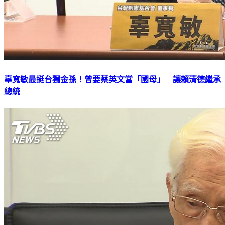
辜寬敏最挺台獨金孫！曾要蔡英文當「國母」 讓賴清德繼承
總統