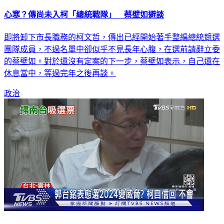
心寒？傳尚未入柯「總統戰隊」 蔡壁如避談
即將卸下市長職務的柯文哲，傳出已經開始著手整編總統競選
團隊成員，不過名單中卻似乎不見長年心腹，在選前請辭立委
的蔡壁如。對於還沒有定案的下一步，蔡壁如表示，自己還在
休息當中，等過完年之後再談。
政治