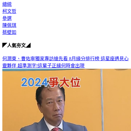
總統
柯文哲
參選
陳佩琪
蔡壁如
◤人氣夯文◢
何潤東、曹佑寧獨家專訪搶先看
8月緣分排行榜 這星座遇見心
靈夥伴
超準測字!這輩子正緣何時會出現