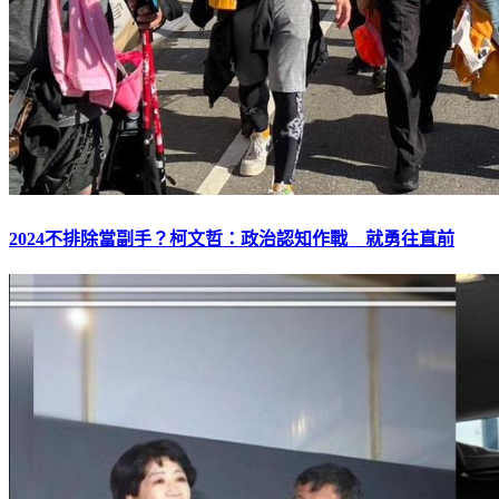
2024不排除當副手？柯文哲：政治認知作戰 就勇往直前