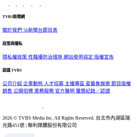
TVBS新聞網
關於我們
56新聞台節目表
政策與隱私
隱私權政策
性騷擾防治措施
網站使用協定
版權宣告
認識 TVBS
公司介紹
企業動態
人才招募
主播專區
星藝象娛樂
節目版權
銷售
公開招標
業務服務
官方聲明
獲獎紀錄／認證
2026 © TVBS Media Inc. All Rights Reserved. 台北市內湖區瑞
光路451號 | 聯利媒體股份有限公司