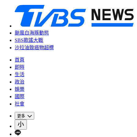
颱風白海豚動態
SBS歌謠大戰
沙拉油致癌物超標
首頁
即時
生活
政治
娛樂
國際
社會
更多