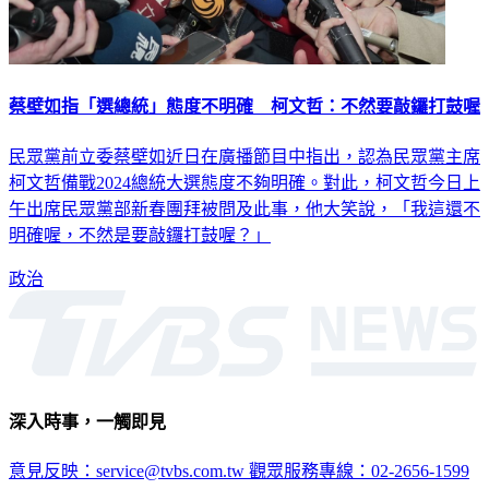
蔡壁如指「選總統」態度不明確 柯文哲：不然要敲鑼打鼓喔
民眾黨前立委蔡壁如近日在廣播節目中指出，認為民眾黨主席
柯文哲備戰2024總統大選態度不夠明確。對此，柯文哲今日上
午出席民眾黨部新春團拜被問及此事，他大笑說，「我這還不
明確喔，不然是要敲鑼打鼓喔？」
政治
深入時事，一觸即見
意見反映：service@tvbs.com.tw
觀眾服務專線：02-2656-1599