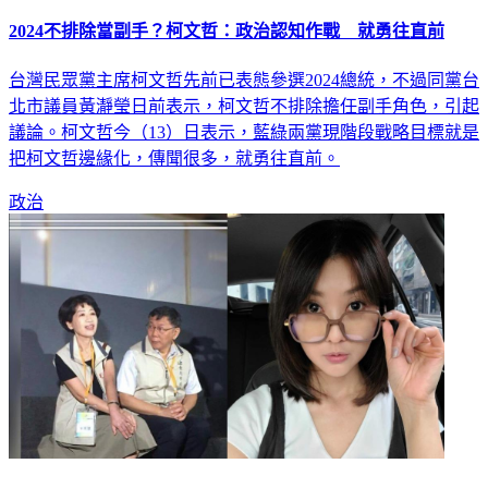
2024不排除當副手？柯文哲：政治認知作戰 就勇往直前
台灣民眾黨主席柯文哲先前已表態參選2024總統，不過同黨台
北市議員黃瀞瑩日前表示，柯文哲不排除擔任副手角色，引起
議論。柯文哲今（13）日表示，藍綠兩黨現階段戰略目標就是
把柯文哲邊緣化，傳聞很多，就勇往直前。
政治