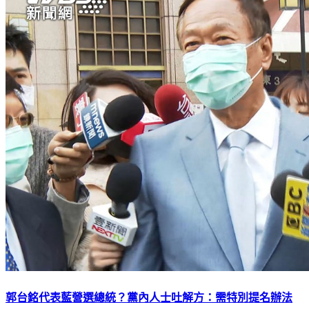
郭台銘代表藍營選總統？黨內人士吐解方：需特別提名辦法