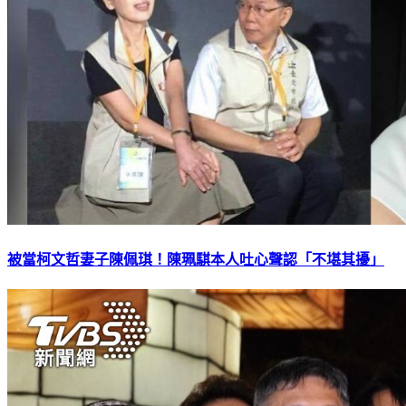
被當柯文哲妻子陳佩琪！陳珮騏本人吐心聲認「不堪其擾」