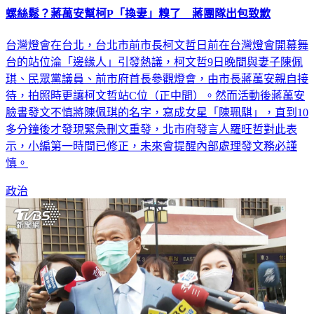
螺絲鬆？蔣萬安幫柯P「換妻」糗了 蔣團隊出包致歉
台灣燈會在台北，台北市前市長柯文哲日前在台灣燈會開幕舞
台的站位淪「邊緣人」引發熱議，柯文哲9日晚間與妻子陳佩
琪、民眾黨議員、前市府首長參觀燈會，由市長蔣萬安親自接
待，拍照時更讓柯文哲站C位（正中間）。然而活動後蔣萬安
臉書發文不慎將陳佩琪的名字，寫成女星「陳珮騏」，直到10
多分鐘後才發現緊急刪文重發，北市府發言人羅旺哲對此表
示，小編第一時間已修正，未來會提醒內部處理發文務必謹
慎。
政治