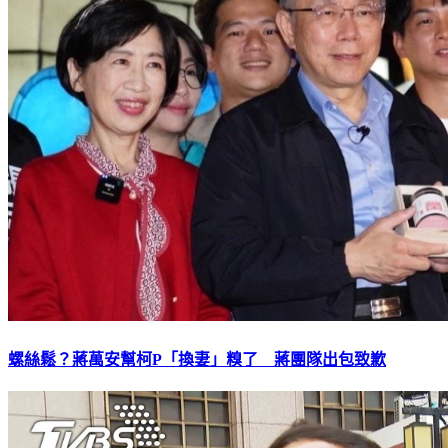
螺絲鬆？蔣萬安幫柯P「換妻」糗了 蔣團隊出包致歉