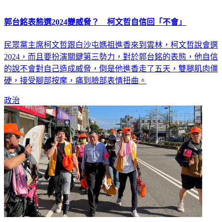
郭台銘表態選2024變威脅？ 柯文哲自信回「不會」
民眾黨主席柯文哲跟白沙屯媽祖進香來到雲林，柯文哲說會選
2024，而且要扮演關鍵第三勢力，對於郭台銘的表態，他自信
的說不會對自己造成威脅，倒是他進香走了五天，雙腿肌肉僵
硬，接受腳部按摩，痛到臉部表情扭曲。
政治