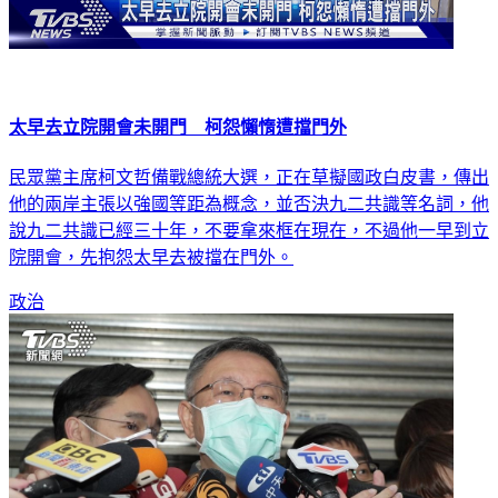
太早去立院開會未開門 柯怨懶惰遭擋門外
民眾黨主席柯文哲備戰總統大選，正在草擬國政白皮書，傳出
他的兩岸主張以強國等距為概念，並否決九二共識等名詞，他
說九二共識已經三十年，不要拿來框在現在，不過他一早到立
院開會，先抱怨太早去被擋在門外。
政治