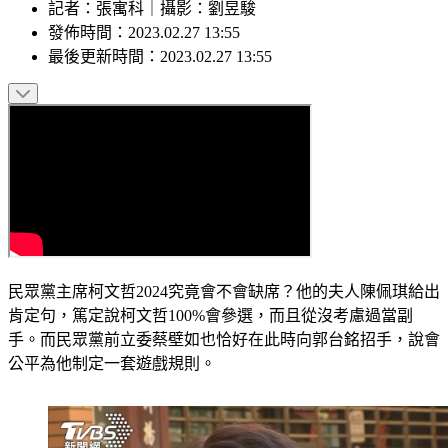
記者
：
張寓科
｜
攝影
：
劉昱駿
發佈時間：
2023.02.27 13:55
最後更新時間：
2023.02.27 13:55
民眾黨主席柯文哲2024究竟會不會缺席？他的夫人陳佩琪給出
肯定句，篤定說柯文哲100%會參選，而且從沒考慮過當副
手。而民眾黨前立委蔡壁如也恰好在此時向郭台銘招手，說會
公平為他制定一套遊戲規則。