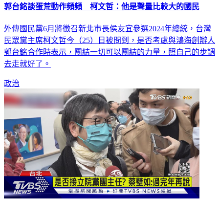
郭台銘談蛋荒動作頻頻 柯文哲：他是聲量比較大的國民
外傳國民黨6月將徵召新北市長侯友宜參選2024年總統，台灣
民眾黨主席柯文哲今（25）日被問到，是否考慮與鴻海創辦人
郭台銘合作時表示，團結一切可以團結的力量，照自己的步調
去走就好了。
政治