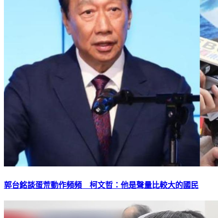
郭台銘談蛋荒動作頻頻 柯文哲：他是聲量比較大的國民