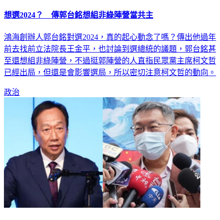
想選2024？ 傳郭台銘想組非綠陣營當共主
鴻海創辦人郭台銘對選2024，真的起心動念了嗎？傳出他過年
前去找前立法院長王金平，也討論到選總統的議題，郭台銘甚
至還想組非綠陣營，不過挺郭陣營的人直指民眾黨主席柯文哲
已經出局，但還是會影響選局，所以密切注意柯文哲的動向。
政治