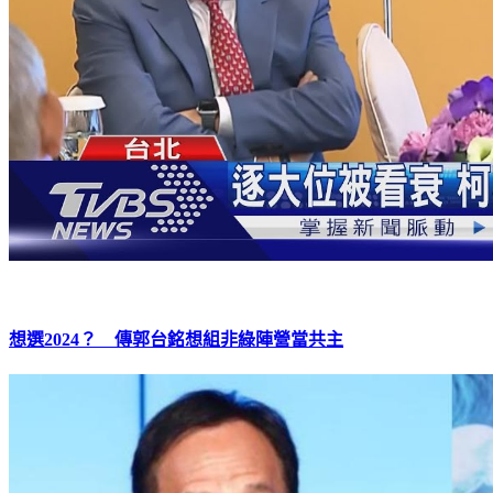
想選2024？ 傳郭台銘想組非綠陣營當共主