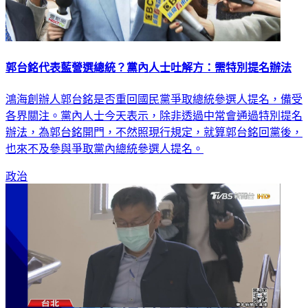
郭台銘代表藍營選總統？黨內人士吐解方：需特別提名辦法
鴻海創辦人郭台銘是否重回國民黨爭取總統參選人提名，備受
各界關注。黨內人士今天表示，除非透過中常會通過特別提名
辦法，為郭台銘開門，不然照現行規定，就算郭台銘回黨後，
也來不及參與爭取黨內總統參選人提名。
政治