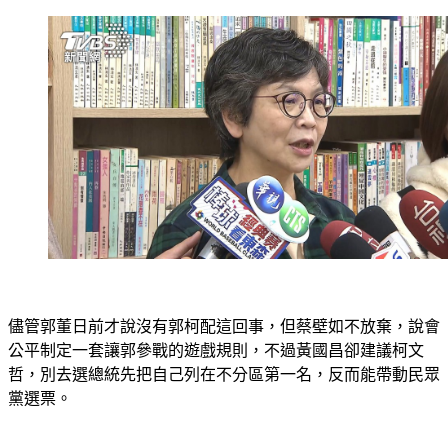
儘管郭董日前才說沒有郭柯配這回事，但蔡壁如不放棄，說會
公平制定一套讓郭參戰的遊戲規則，不過黃國昌卻建議柯文
哲，別去選總統先把自己列在不分區第一名，反而能帶動民眾
黨選票。