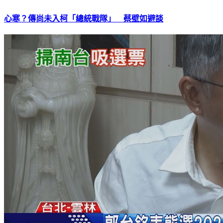
心寒？傳尚未入柯「總統戰隊」 蔡壁如避談