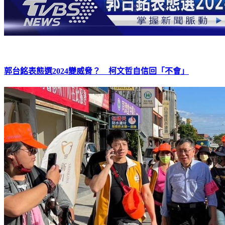
郭台銘表態選2024變威脅？ 柯文哲自信回「不會」