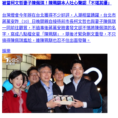
被當柯文哲妻子陳佩琪！陳珮騏本人吐心聲認「不堪其擾」
台灣燈會今年辦在台北獲得不少好評，人潮相當踴躍，台北市
蔣萬安昨（10）日晚間親自接待前市長柯文哲也與妻子陳佩琪
一同前往觀賞，不過事後蔣萬安臉書發文卻不慎將陳佩琪的名
字，寫成八點檔女星「陳珮騏」，隨後才緊急刪文重發，不只
搞得陳佩琪尷尬，連陳珮騏也忍不住出面發聲。
娛樂