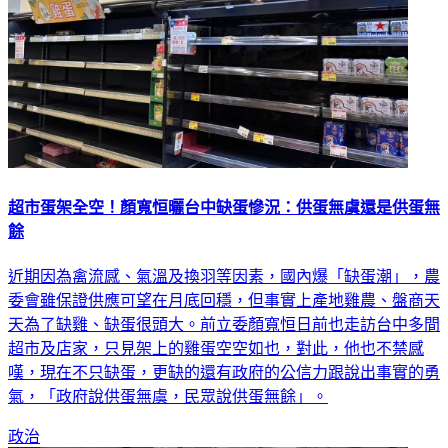
超市蛋架全空！顏寬恒曬台中缺蛋慘況：供蛋無虞還是供蛋無
餘
近期因為禽流感、氣溫及換羽等因素，國內爆「缺蛋潮」，農
委會雖保證供應可望在月底回穩，但事實上產地雞農、盤商天
天為了缺雞、缺蛋很頭大。前立委顏寬恒日前也走訪台中多間
超市及店家，只見架上的雞蛋空空如也，對此，他也不禁感
嘆，現在不只缺蛋，更缺的還有政府的公信力跟說出事實的勇
氣，「政府說供蛋無虞，民眾說供蛋無餘」。
政治