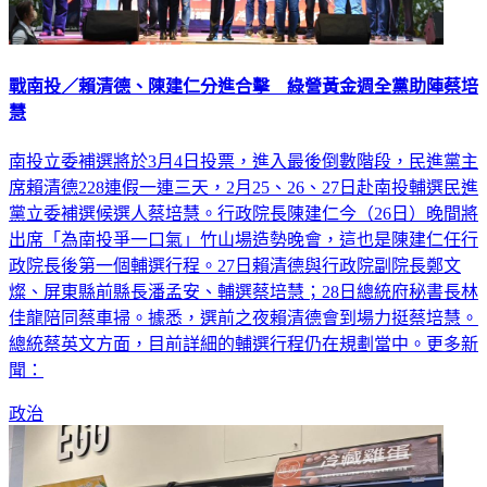
戰南投／賴清德、陳建仁分進合擊 綠營黃金週全黨助陣蔡培
慧
南投立委補選將於3月4日投票，進入最後倒數階段，民進黨主
席賴清德228連假一連三天，2月25、26、27日赴南投輔選民進
黨立委補選候選人蔡培慧。行政院長陳建仁今（26日）晚間將
出席「為南投爭一口氣」竹山場造勢晚會，這也是陳建仁任行
政院長後第一個輔選行程。27日賴清德與行政院副院長鄭文
燦、屏東縣前縣長潘孟安、輔選蔡培慧；28日總統府秘書長林
佳龍陪同蔡車掃。據悉，選前之夜賴清德會到場力挺蔡培慧。
總統蔡英文方面，目前詳細的輔選行程仍在規劃當中。更多新
聞：
政治