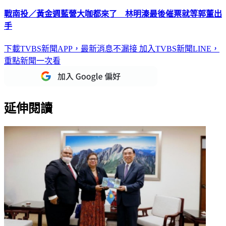
戰南投／黃金週藍營大咖都來了 林明溱最後催票就等郭董出
手
下載TVBS新聞APP，最新消息不漏接
加入TVBS新聞LINE，
重點新聞一次看
延伸閱讀