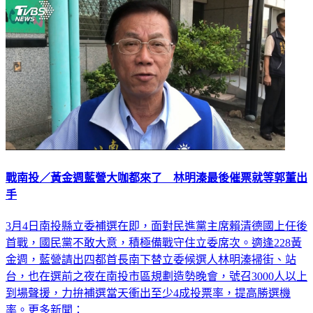
戰南投／黃金週藍營大咖都來了 林明溱最後催票就等郭董出
手
3月4日南投縣立委補選在即，面對民進黨主席賴清德國上任後
首戰，國民黨不敢大意，積極備戰守住立委席次。適逢228黃
金週，藍營請出四都首長南下替立委候選人林明溱掃街、站
台，也在選前之夜在南投市區規劃造勢晚會，號召3000人以上
到場聲援，力拚補選當天衝出至少4成投票率，提高勝選機
率。更多新聞：