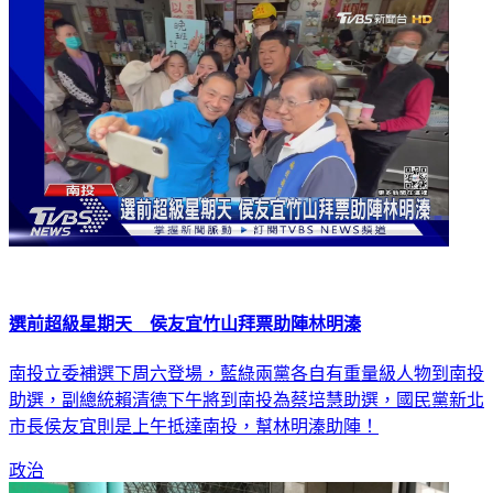
選前超級星期天 侯友宜竹山拜票助陣林明溱
南投立委補選下周六登場，藍綠兩黨各自有重量級人物到南投
助選，副總統賴清德下午將到南投為蔡培慧助選，國民黨新北
市長侯友宜則是上午抵達南投，幫林明溱助陣！
政治