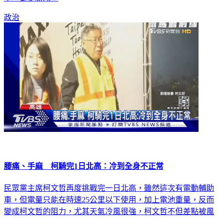
政治
腰痛、手麻 柯騎完1日北高：冷到全身不正常
民眾黨主席柯文哲再度挑戰完一日北高，雖然這次有電動輔助
車，但電量只能在時速25公里以下使用，加上電池重量，反而
變成柯文哲的阻力，尤其天氣冷風很強，柯文哲不但差點被風