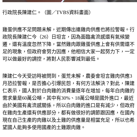
行政院長陳建仁。（圖／TVBS資料畫面）
雞蛋供應不足問題未解，近期傳出連雞肉供應也將拉警報。行
政院長陳建仁今（26）日坦言，因為面臨禽流感還有氣候變
遷，還有溫度忽然下降，當然雞肉跟雞蛋供應上會有供需還不
足的現象，但政府會努力因應，他相信大家一起努力下，一定
可以做最好的調控，將對人民影響減到最低。
陳建仁今天受訪時被問到，蛋荒未解，農委會坦言雞肉供應3
月恐拉警報，是否擔心引爆民怨，有何方法解決？對此，陳建
仁表示，國人對於白肉雞的消費量逐年在增加，每年白肉雞的
需求量是60萬公噸，其中有30%、18萬公噸是國外進口，最近
由於美國有禽流感關係，所以白肉雞的進口是有減少，但政府
在雞肉生產還有供應部分，都有做很好的調節跟因應，在國內
現在自己生產的肉雞以及土雞的供應量是相當充足，所以也希
望國人能夠多使用國產的土雞跟肉雞。