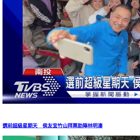
選前超級星期天 侯友宜竹山拜票助陣林明溱