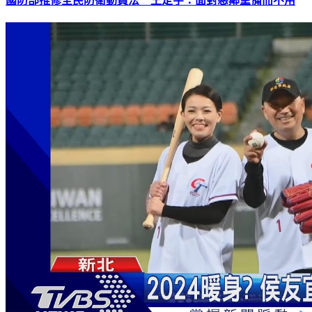
國防部推修全民防衛動員法 王定宇：面對惡鄰望備而不用