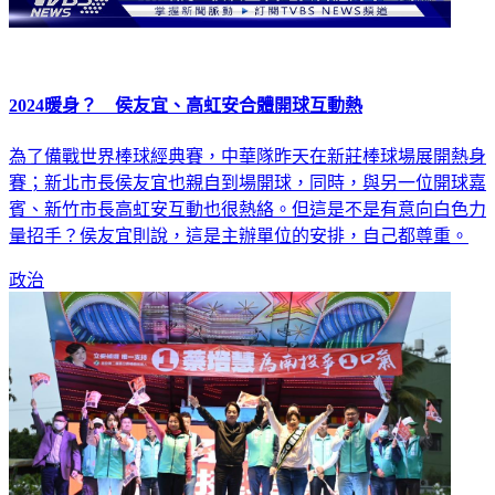
2024暖身？ 侯友宜、高虹安合體開球互動熱
為了備戰世界棒球經典賽，中華隊昨天在新莊棒球場展開熱身
賽；新北市長侯友宜也親自到場開球，同時，與另一位開球嘉
賓、新竹市長高虹安互動也很熱絡。但這是不是有意向白色力
量招手？侯友宜則說，這是主辦單位的安排，自己都尊重。
政治