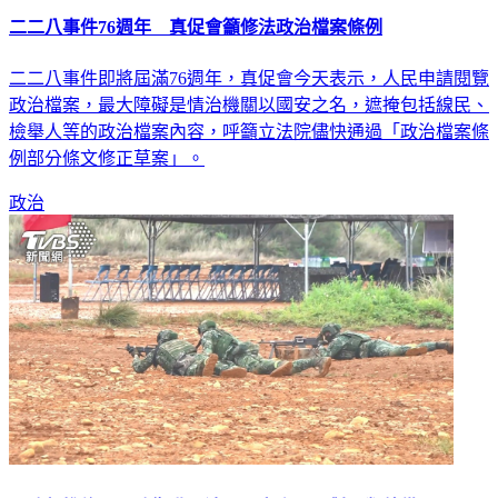
二二八事件76週年 真促會籲修法政治檔案條例
二二八事件即將屆滿76週年，真促會今天表示，人民申請閱覽
政治檔案，最大障礙是情治機關以國安之名，遮掩包括線民、
檢舉人等的政治檔案內容，呼籲立法院儘快通過「政治檔案條
例部分條文修正草案」。
政治