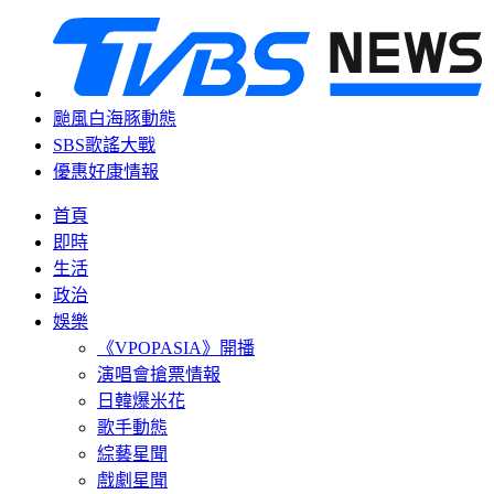
颱風白海豚動態
SBS歌謠大戰
優惠好康情報
首頁
即時
生活
政治
娛樂
《VPOPASIA》開播
演唱會搶票情報
日韓爆米花
歌手動態
綜藝星聞
戲劇星聞