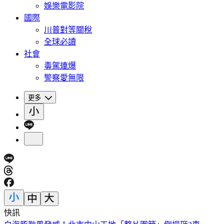
娛樂電影院
國際
川普對等關稅
全球必讀
社會
毒駕連爆
警察愛無限
更多
快訊