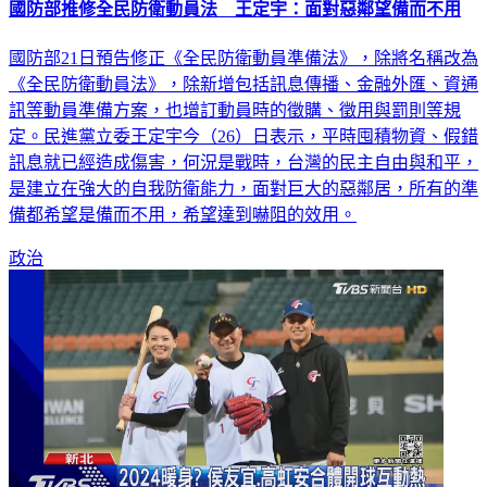
國防部推修全民防衛動員法 王定宇：面對惡鄰望備而不用
國防部21日預告修正《全民防衛動員準備法》，除將名稱改為
《全民防衛動員法》，除新增包括訊息傳播、金融外匯、資通
訊等動員準備方案，也增訂動員時的徵購、徵用與罰則等規
定。民進黨立委王定宇今（26）日表示，平時囤積物資、假錯
訊息就已經造成傷害，何況是戰時，台灣的民主自由與和平，
是建立在強大的自我防衛能力，面對巨大的惡鄰居，所有的準
備都希望是備而不用，希望達到嚇阻的效用。
政治