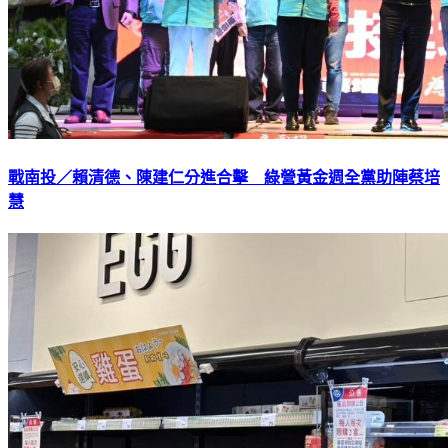
戰南投／賴清德、陳建仁分進合擊 綠營黃金週全黨助陣蔡培
慧