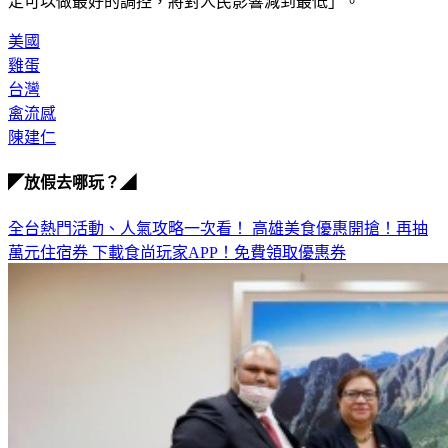
定可以做最好的調控，將對人民影響減到最低」。
美國
雞蛋
台灣
禽流感
陳建仁
◤放假去哪玩？◢
全台熱門活動、人氣攻略一次看！
高雄美食優惠開搶！再抽
萬元住宿券
下載食尚玩家APP！免費領取優惠券