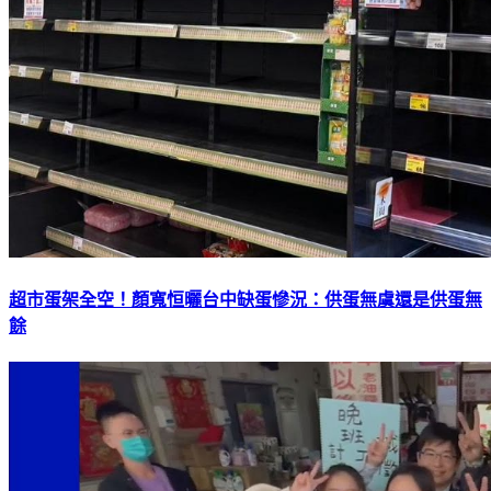
超市蛋架全空！顏寬恒曬台中缺蛋慘況：供蛋無虞還是供蛋無
餘