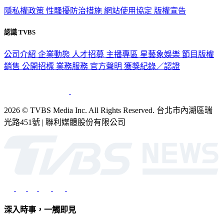
隱私權政策
性騷擾防治措施
網站使用協定
版權宣告
認識 TVBS
公司介紹
企業動態
人才招募
主播專區
星藝象娛樂
節目版權
銷售
公開招標
業務服務
官方聲明
獲獎紀錄／認證
2026 © TVBS Media Inc. All Rights Reserved. 台北市內湖區瑞
光路451號 | 聯利媒體股份有限公司
深入時事，一觸即見