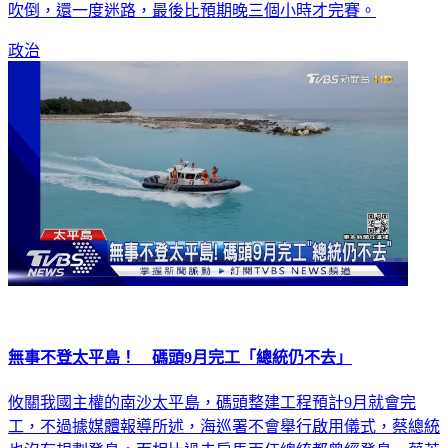
吹倒，還一度迷路，最後比預期晚三個小時才完賽。
政治
無事不登太平島！ 碼頭9月完工「總統仍不去」
攸關我國主權的南沙太平島，碼頭整建工程預計9月就會完
工，不過據媒體報導所述，海巡署不會舉行啟用儀式，蔡總統