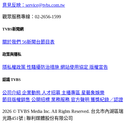
意見反映：service@tvbs.com.tw
觀眾服務專線：02-2656-1599
TVBS新聞網
關於我們
56新聞台節目表
政策與隱私
隱私權政策
性騷擾防治措施
網站使用協定
版權宣告
認識 TVBS
公司介紹
企業動態
人才招募
主播專區
星藝象娛樂
節目版權銷售
公開招標
業務服務
官方聲明
獲獎紀錄／認證
2026 © TVBS Media Inc. All Rights Reserved. 台北市內湖區瑞
光路451號 | 聯利媒體股份有限公司