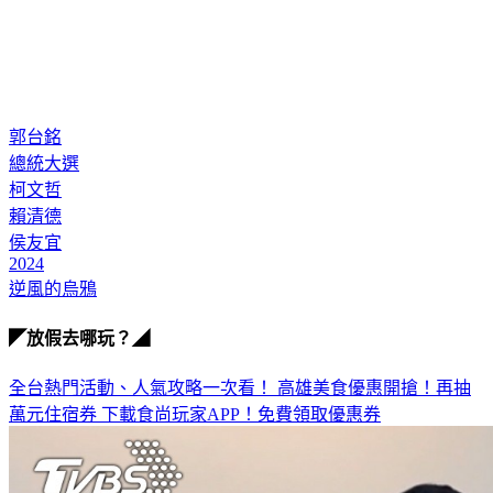
郭台銘
總統大選
柯文哲
賴清德
侯友宜
2024
逆風的烏鴉
◤放假去哪玩？◢
全台熱門活動、人氣攻略一次看！
高雄美食優惠開搶！再抽
萬元住宿券
下載食尚玩家APP！免費領取優惠券