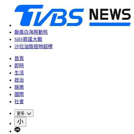
颱風白海豚動態
SBS歌謠大戰
沙拉油致癌物超標
首頁
即時
生活
政治
娛樂
國際
社會
更多