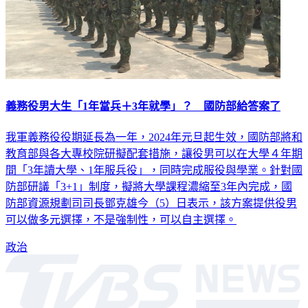
義務役男大生「1年當兵＋3年就學」？ 國防部給答案了
我軍義務役役期延長為一年，2024年元旦起生效，國防部將和
教育部與各大專校院研擬配套措施，讓役男可以在大學４年期
間「3年讀大學、1年服兵役」，同時完成服役與學業。針對國
防部研議「3+1」制度，擬將大學課程濃縮至3年內完成，國
防部資源規劃司司長鄧克雄今（5）日表示，該方案提供役男
可以做多元選擇，不是強制性，可以自主選擇。
政治