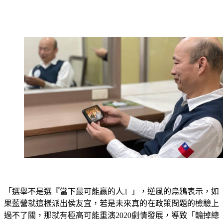
「選舉不是選『當下最可能贏的人』」，逆風的烏鴉表示，如
果藍營就這樣派出侯友宜，若是未來真的在政策問題的檢驗上
過不了關，那就有極高可能重演2020劇情發展，導致「輸掉總
統大選還丟了新北市」；也因此逆風的烏鴉進一步表示，國民