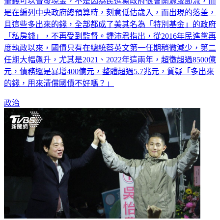
是在編列中央政府總預算時，刻意低估歲入，而出現的落差，
且這些多出來的錢，全部都成了美其名為「特別基金」的政府
「私房錢」，不再受到監督。鍾沛君指出，從2016年民進黨再
度執政以來，國債只有在總統蔡英文第一任期稍微減少，第二
任期大幅飆升，尤其是2021、2022年這兩年，超徵超過8500億
元，債務還是暴增400億元，整體超過5.7兆元，質疑「多出來
的錢，用來清償國債不好嗎？」
政治