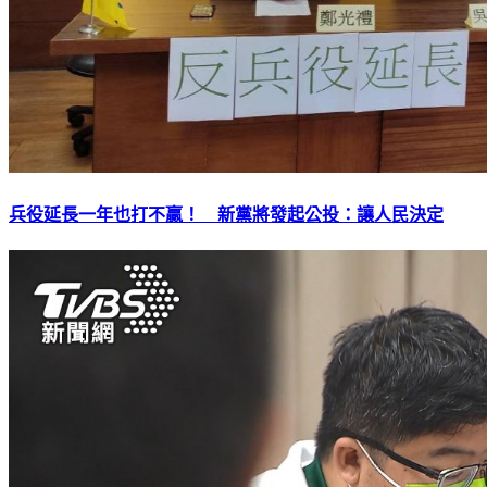
兵役延長一年也打不贏！ 新黨將發起公投：讓人民決定