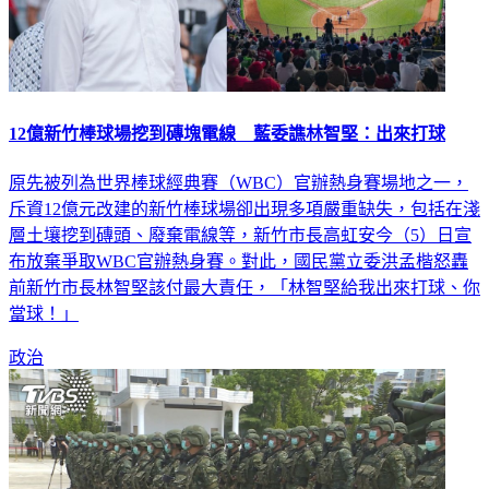
12億新竹棒球場挖到磚塊電線 藍委譙林智堅：出來打球
原先被列為世界棒球經典賽（WBC）官辦熱身賽場地之一，
斥資12億元改建的新竹棒球場卻出現多項嚴重缺失，包括在淺
層土壤挖到磚頭、廢棄電線等，新竹市長高虹安今（5）日宣
布放棄爭取WBC官辦熱身賽。對此，國民黨立委洪孟楷怒轟
前新竹市長林智堅該付最大責任，「林智堅給我出來打球、你
當球！」
政治