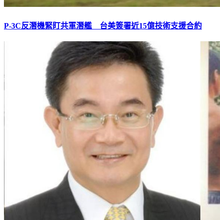
P-3C反潛機緊盯共軍潛艦 台美簽署近15億技術支援合約