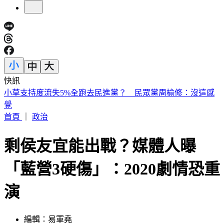
快訊
快訊／1億大樂透開獎！8/7「中獎號碼」出爐
首頁
｜
政治
剩侯友宜能出戰？媒體人曝
「藍營3硬傷」：2020劇情恐重
演
編輯：易軍堯
發佈時間：2023.01.06 08:02