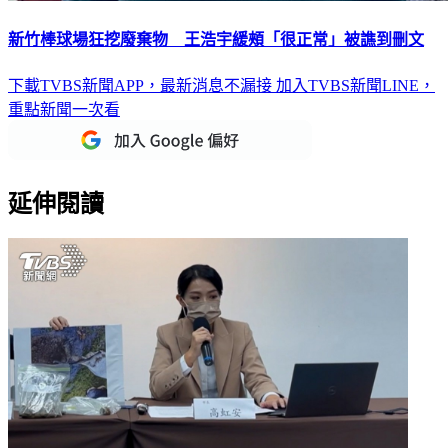
新竹棒球場狂挖廢棄物 王浩宇緩頰「很正常」被譙到刪文
下載TVBS新聞APP，最新消息不漏接
加入TVBS新聞LINE，
重點新聞一次看
延伸閱讀