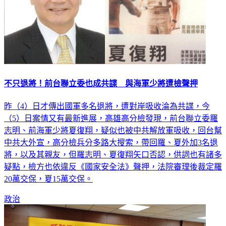
不只退將！前台聯立委也成共諜 與海軍少將遭檢聲押
昨（4）日才傳出國軍多名退將，遭對岸吸收淪為共諜，今
（5）日案情又有最新進展，高雄高分檢發現，前台聯立委羅
志明、前海軍少將夏復翔，疑似也被中共解放軍吸收，回台幫
中共大外宣，高分檢兵分多路大搜索，帶回羅、夏外加3名退
將，以及其親友，但羅志明、夏復翔矢口否認，供詞也有諸多
疑點，檢方也依違反《國家安全法》聲押，法院審理後裁定羅
20萬交保，夏15萬交保。
政治