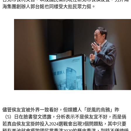
儘管侯友宜被外界一致看好，但媒體人「逆風的烏鴉」昨
（5）日在臉書發文透露，分析表示不是侯友宜不好，而是倘
若真由侯友宜掛帥投入2024選戰會出現3個問題點，其中只要
稍有差池就會導致國民黨重演2020的歷史重演，到時不僅總統
沒選上、甚至會丟了新北市。