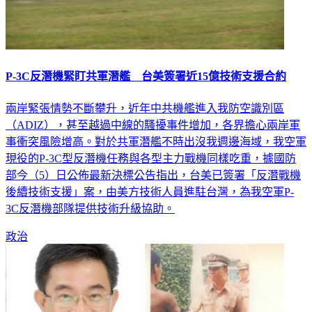
P-3C反潛機緊盯共軍潛艦 台美簽署近15億技術支援合約
兩岸緊張情勢不斷攀升，近年中共機艦進入我防空識別區
（ADIZ），甚至越過中線的騷擾事件增加，各界擔心兩岸軍
事衝突風險增高。對於共軍潛艦不時出沒我週邊海域，我空軍
現役的P-3C型反潛機任務與各型主力戰機同樣吃重，據國防
部今（5）日公佈最新決標公告指出，台美已簽署「反潛戰機
後續技術支援」案，由美方技術人員進駐台灣，為我空軍P-
3C反潛機部隊提供技術升級協助。
政治