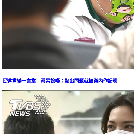
民進黨變一言堂 蔡易餘嘆：點出問題就被黨內作記號