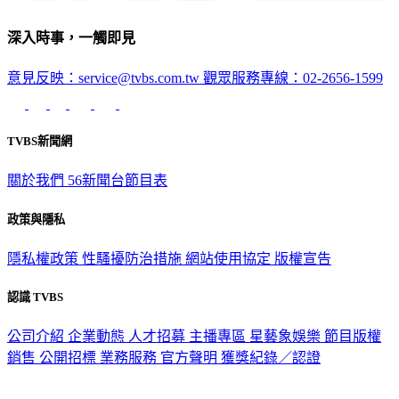
深入時事，一觸即見
意見反映：service@tvbs.com.tw
觀眾服務專線：02-2656-1599
TVBS新聞網
關於我們
56新聞台節目表
政策與隱私
隱私權政策
性騷擾防治措施
網站使用協定
版權宣告
認識 TVBS
公司介紹
企業動態
人才招募
主播專區
星藝象娛樂
節目版權
銷售
公開招標
業務服務
官方聲明
獲獎紀錄／認證