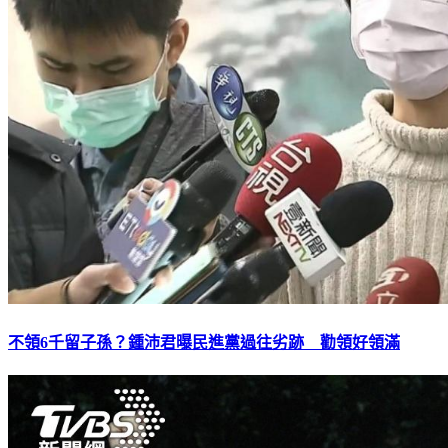
不領6千留子孫？鍾沛君曝民進黨過往劣跡 勸領好領滿