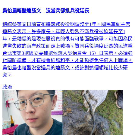
吳怡農暗酸連勝文 沒當兵卻批兵役延長
總統蔡英文日前宣布將義務役役期調整至1年，國民黨副主席
連勝文表示，許多家長、年輕人強烈不滿兵役被迫延長至1
年，最糟糕的是現在服役真的很有可能面臨戰爭，可能因為民
進黨失敗的兩岸政策而走上戰場。贊同兵役適度延長的民進黨
台北市第3選區立委補選候選人吳怡農今（5）日表示，必須強
化國防準備，才有機會維護和平，才能夠避免任何人上戰場。
吳怡農也暗酸沒當過兵的連勝文，或許對這個領域比較少研
究。
政治