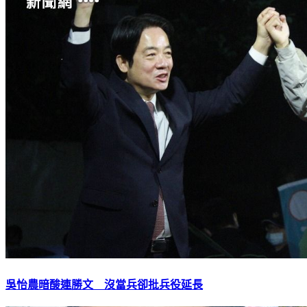
吳怡農暗酸連勝文 沒當兵卻批兵役延長