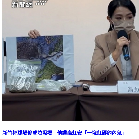
新竹棒球場慘成垃圾場 他讚高虹安「一塊紅磚釣內鬼」