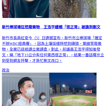
新竹棒球場狂挖廢棄物 王浩宇緩頰「很正常」被譙到刪文
新竹市長高虹安今（5）日遺憾宣布，新竹市立棒球場「確定
不辦WBC經典賽」，因為土壤採樣時挖到磚頭、電線等廢棄
物，全案已送檢調立案調查。對此，前議員王浩宇得知後發
文，稱「地下15公分有任何東西很正常」，結果一番話曝光立
刻受到網友抨擊，才急忙刪文改口。
政治