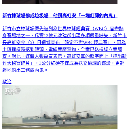
新竹棒球場慘成垃圾場 他讚高虹安「一塊紅磚釣內鬼」
新竹市立棒球場原先被列為世界棒球經典賽（WBC）官辦熱
身賽場地之一，斥資12億元改建卻出現多項嚴重缺失，新竹市
長高虹安今（5）日遺憾宣布「確定不辦WBC經典賽」，因為
土壤採樣時挖到磚頭、電線等廢棄物，全案已送檢調立案調
查。對此，媒體人張禹宣表示，高虹安真的照字面上「挖出新
竹大秘寶碎片」，3公分紅磚不僅成為送交檢調的鐵證，更輕
鬆地釣出工務處內鬼。
政治