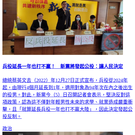
兵役延長一年也打不贏！ 新黨將發起公投：讓人民決定
總統蔡英文去（2022）年12月27日正式宣布，兵役從2024年
起，由現行4個月延長到1年，適用對象為94年次在內之後出生
的役男。對此，新黨今（5）日召開記者會表示，堅決反對這
項政策，認為這不僅對年輕男性未來的求學、就業造成嚴重衝
擊，且「就算延長兵役一年也打不贏大陸」，因此決定發起公
投反制。
政治