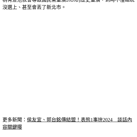
更多新聞：
侯友宜、郭台銘傳結盟！表態1事拚2024　談話內
容關鍵曝
逆風的烏鴉表示，儘管侯友宜參選意願看起來相對較高，但仍