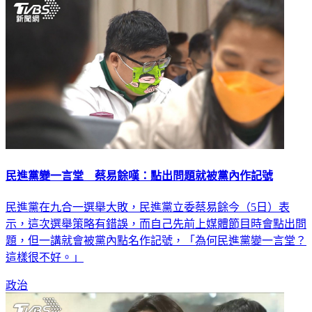
民進黨變一言堂 蔡易餘嘆：點出問題就被黨內作記號
民進黨在九合一選舉大敗，民進黨立委蔡易餘今（5日）表
示，這次選舉策略有錯誤，而自己先前上媒體節目時會點出問
題，但一講就會被黨內點名作記號，「為何民進黨變一言堂？
這樣很不好。」
政治