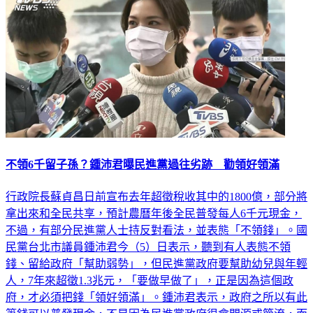
不領6千留子孫？鍾沛君曝民進黨過往劣跡 勸領好領滿
行政院長蘇貞昌日前宣布去年超徵稅收其中的1800億，部分將
拿出來和全民共享，預計農曆年後全民普發每人6千元現金，
不過，有部分民進黨人士持反對看法，並表態「不領錢」。國
民黨台北市議員鍾沛君今（5）日表示，聽到有人表態不領
錢、留給政府「幫助弱勢」，但民進黨政府要幫助幼兒與年輕
人，7年來超徵1.3兆元，「要做早做了」，正是因為這個政
府，才必須把錢「領好領滿」。鍾沛君表示，政府之所以有此
筆錢可以普發現金，不是因為民進黨政府很會開源或節流，而