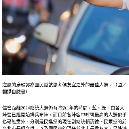
逆風的烏鴉認為國民黨該思考侯友宜之外的最佳人選。（圖／
翻攝自臉書）
儘管距離2024總統大選仍有將近1年的時間，藍、綠、白各大
陣營已經開始排兵布陣，而目前各陣容中呼聲最高的人選似乎
也毫無意外，分別是民進黨的現任副總統賴清德、民眾黨的前
台北市長柯文哲，以及國民黨的現任新北市長侯友宜，另外鴻
海集團創辦人郭台銘也同樣受大批民眾力挺。