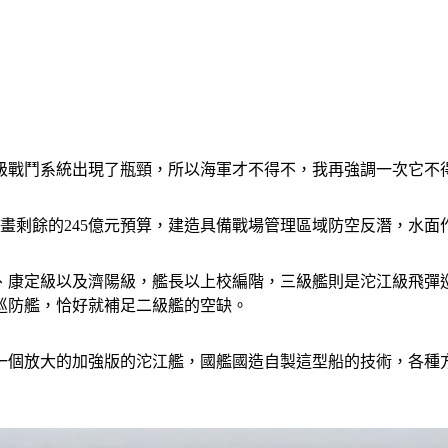
盾級戰鬥系統出現了瓶頸，所以海軍才不得不，我再強調一次它不得
計畫剩餘的245億元預算，建造具備戰場管理區域防空反潛，水
、康定級以及濟陽級，艦長以上校編階，三級艦則是沱江級飛彈
級巡防艦，恰好就補足二級艦的空缺。
是一個放大的加強版的沱江艦，國艦國造自製這型船的技術，各