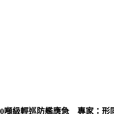
000噸級輕巡防艦應急 專家：