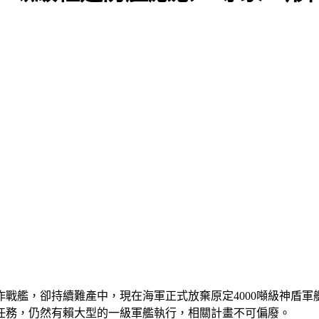
戰艦，卻持續難產中，現在海軍正式放棄原定4000噸級神盾軍艦
任務，仍然有賴大型的一級軍艦執行，相關計畫不可偏廢。