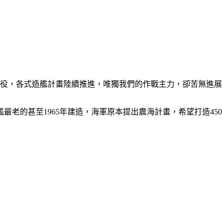
服役，各式造艦計畫陸續推進，唯獨我們的作戰主力，卻苦無進
最老的甚至1965年建造，海軍原本提出震海計畫，希望打造45