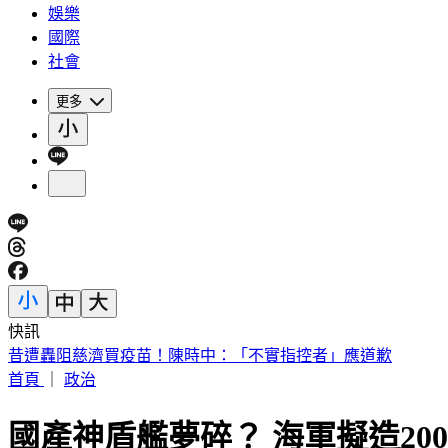
娛樂
國際
社會
更多
快訊
14:30白海豚颱風海警！父親節針對「這縣市」發陸警
首頁
｜
政治
國產神盾艦夢碎？ 海軍擬造2