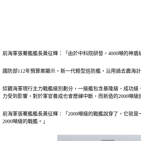
前海軍張騫艦艦長黃征輝：「由於中科院研發，4000噸的神
國防部112年預算案顯示，新一代輕型巡防艦，沿用過去震海
綜觀海軍現行主力戰艦級別劃分，一級艦包含基隆級、成功級
力受到影響，對於軍官養成也會歷練中斷，而新造的2000噸
前海軍張騫艦艦長黃征輝：「2000噸級的戰艦說穿了，它就
2000噸級的戰艦。」