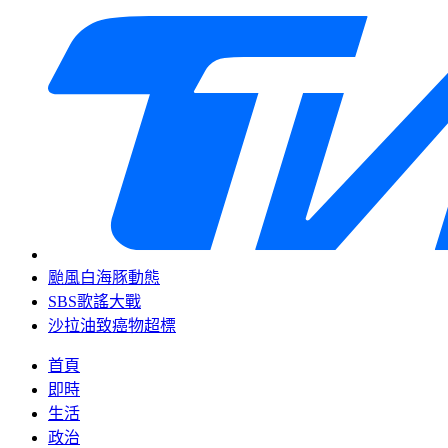
颱風白海豚動態
SBS歌謠大戰
沙拉油致癌物超標
首頁
即時
生活
政治