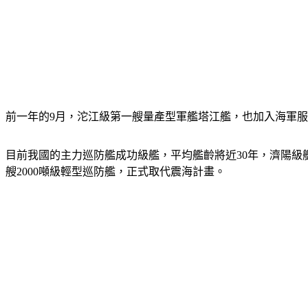
前一年的9月，沱江級第一艘量產型軍艦塔江艦，也加入海軍
目前我國的主力巡防艦成功級艦，平均艦齡將近30年，濟陽級艦
艘2000噸級輕型巡防艦，正式取代震海計畫。