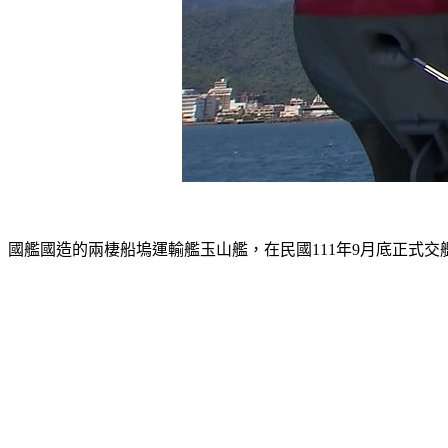
國艦國造的兩棲船塢運輸艦玉山艦，在民國111年9月底正式交