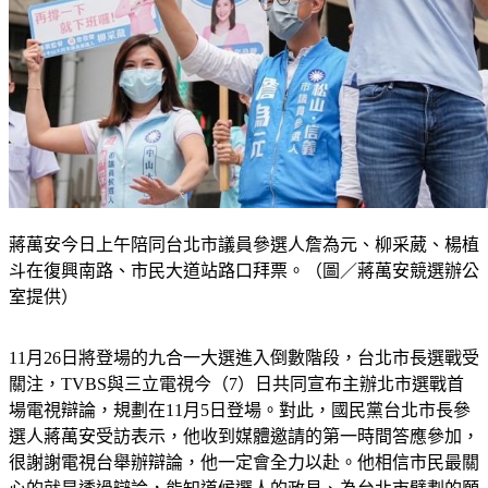
蔣萬安今日上午陪同台北市議員參選人詹為元、柳采葳、楊植
斗在復興南路、市民大道站路口拜票。（圖／蔣萬安競選辦公
室提供）
11月26日將登場的九合一大選進入倒數階段，台北市長選戰受
關注，TVBS與三立電視今（7）日共同宣布主辦北市選戰首
場電視辯論，規劃在11月5日登場。對此，國民黨台北市長參
選人蔣萬安受訪表示，他收到媒體邀請的第一時間答應參加，
很謝謝電視台舉辦辯論，他一定會全力以赴。他相信市民最關