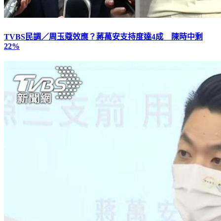
TVBS民調／周玉蔻效應？蔣萬安支持度達4成 陳時中剩
22%