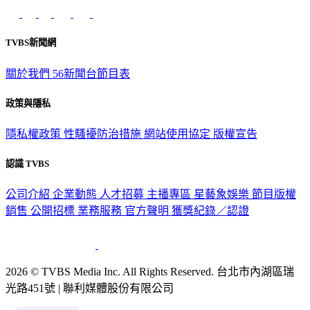
TVBS新聞網
關於我們
56新聞台節目表
政策與隱私
隱私權政策
性騷擾防治措施
網站使用協定
版權宣告
認識 TVBS
公司介紹
企業動態
人才招募
主播專區
星藝象娛樂
節目版權
銷售
公開招標
業務服務
官方聲明
獲獎紀錄／認證
2026 © TVBS Media Inc. All Rights Reserved. 台北市內湖區瑞
光路451號 | 聯利媒體股份有限公司