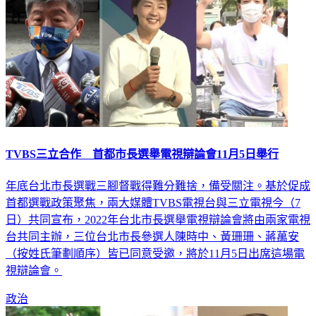
TVBS三立合作 首都市長選舉電視辯論會11月5日舉行
年底台北市長選戰三腳督戰得難分難捨，備受關注。基於促成
首都選戰政策聚焦，兩大媒體TVBS電視台與三立電視今（7
日）共同宣布，2022年台北市長選舉電視辯論會將由兩家電視
台共同主辦，三位台北市長參選人陳時中、黃珊珊、蔣萬安
（按姓氏筆劃順序）皆已同意受邀，將於11月5日出席這場電
視辯論會。
政治