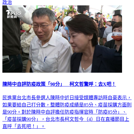
政治
陳時中自評防疫政策「90分」 柯文哲驚呼：去X吧！
民進黨台北市長參選人陳時中近日接受媒體專訪時自豪表示，
如果要給自己打分數，整體防疫成績是85分、疫苗採購方面則
是90分。對於陳時中自評擔任防疫指揮官時「防疫85分」、
「疫苗採購90分」，台北市長柯文哲今（4）日在直播節目上
直呼「去死吧！」。