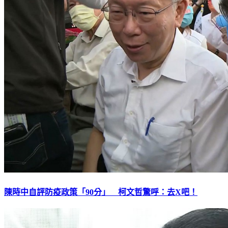
陳時中自評防疫政策「90分」 柯文哲驚呼：去X吧！