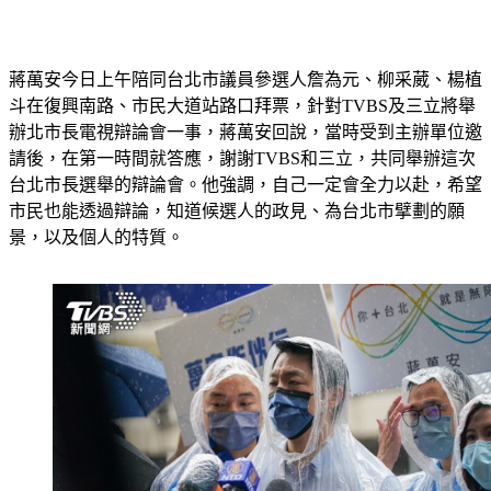
蔣萬安今日上午陪同台北市議員參選人詹為元、柳采葳、楊植
斗在復興南路、市民大道站路口拜票，針對TVBS及三立將舉
辦北市長電視辯論會一事，蔣萬安回說，當時受到主辦單位邀
請後，在第一時間就答應，謝謝TVBS和三立，共同舉辦這次
台北市長選舉的辯論會。他強調，自己一定會全力以赴，希望
市民也能透過辯論，知道候選人的政見、為台北市擘劃的願
景，以及個人的特質。