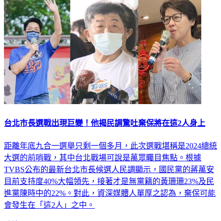
台北市長選戰出現巨變！他揭民調驚吐棄保將在這2人身上
距離年底九合一選舉只剩一個多月，此次選戰堪稱是2024總統
大選的前哨戰，其中台北戰場可說是萬眾矚目焦點。根據
TVBS公布的最新台北市長候選人民調顯示，國民黨的蔣萬安
目前支持度40%大幅領先，接著才是無黨籍的黃珊珊23%及民
進黨陳時中的22%。對此，資深媒體人單厚之認為，棄保可能
會發生在「這2人」之中。