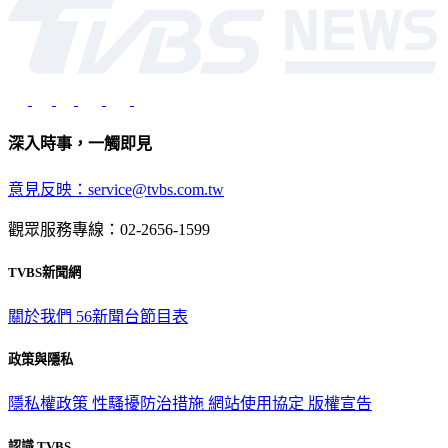
深入時事，一觸即見
意見反映：service@tvbs.com.tw
觀眾服務專線：02-2656-1599
TVBS新聞網
關於我們
56新聞台節目表
政策與隱私
隱私權政策
性騷擾防治措施
網站使用協定
版權宣告
認識 TVBS