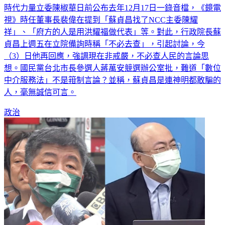
時代力量立委陳椒華日前公布去年12月17日一錄音檔，《鏡電
視》時任董事長裴偉在提到「蘇貞昌找了NCC主委陳耀
祥」、「府方的人是用洪耀福做代表」等。對此，行政院長蘇
貞昌上週五在立院備詢時稱「不必去查」，引起討論，今
（3）日他再回應，強調現在非戒嚴，不必查人民的言論思
想。國民黨台北市長參選人蔣萬安競選辦公室批，難道「數位
中介服務法」不是箝制言論？並稱，蘇貞昌是連神明都敢騙的
人，毫無誠信可言。
政治