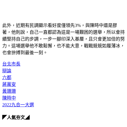
此外，近期有民調顯示看好度僅領先3%，與陳時中還是膠
著，他則說，自己一直都認為這是一場艱困的選舉，所以會持
續堅持自己的步調，一步一腳印深入基層，且只會更加倍的努
力。這場選舉他不敢鬆懈，也不能大意，戰戰競競如履薄冰，
也會拚搏到最後一刻。
台北市長
辯論
六都
蔣萬安
黃珊珊
陳時中
2022九合一大選
◤人氣夯文◢