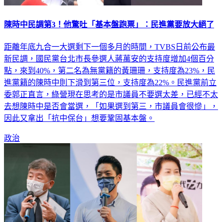
陳時中民調第3！他驚吐「基本盤跑票」：民進黨要放大絕了
距離年底九合一大選剩下一個多月的時間，TVBS日前公布最
新民調，國民黨台北市長參選人蔣萬安的支持度增加4個百分
點，來到40%，第二名為無黨籍的黃珊珊，支持度為23%，民
進黨籍的陳時中則下滑到第三位，支持度為22%。民進黨前立
委郭正直言，綠營現在思考的是市議員不要選太差，已經不太
去想陳時中是否會當選，「如果選到第三，市議員會很慘」，
因此又拿出「抗中保台」想要鞏固基本盤。
政治