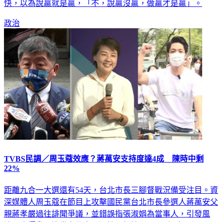
快，以為說贏就是贏，「不，說贏沒贏，做贏才是贏」。
政治
TVBS民調／周玉蔻效應？蔣萬安支持度達4成 陳時中剩
22%
距離九合一大選還有54天，台北市長三腳督戰況備受注目。資
深媒體人周玉蔻在節目上攻擊國民黨台北市長參選人蔣萬安父
親蔣孝嚴過往誹聞爭議，並錯誤指張淑娟為當事人，引發風