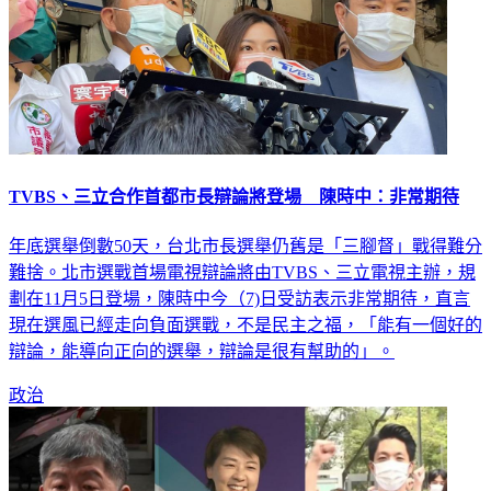
TVBS、三立合作首都市長辯論將登場 陳時中：非常期待
年底選舉倒數50天，台北市長選舉仍舊是「三腳督」戰得難分
難捨。北市選戰首場電視辯論將由TVBS、三立電視主辦，規
劃在11月5日登場，陳時中今（7)日受訪表示非常期待，直言
現在選風已經走向負面選戰，不是民主之福，「能有一個好的
辯論，能導向正向的選舉，辯論是很有幫助的」。
政治