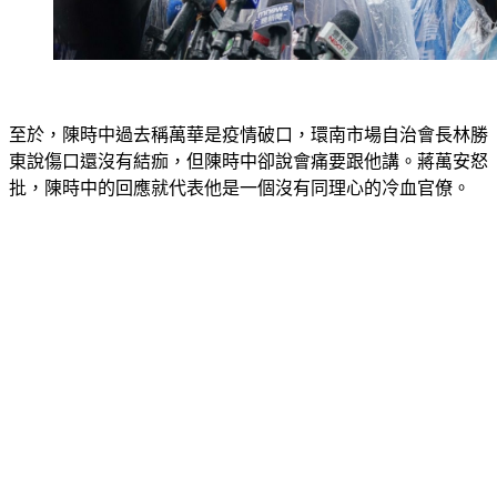
至於，陳時中過去稱萬華是疫情破口，環南市場自治會長林勝
東說傷口還沒有結痂，但陳時中卻說會痛要跟他講。蔣萬安怒
批，陳時中的回應就代表他是一個沒有同理心的冷血官僚。