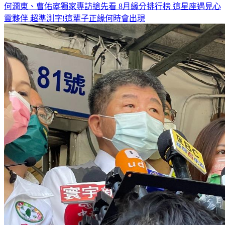
何潤東、曹佑寧獨家專訪搶先看
8月緣分排行榜 這星座遇見心
靈夥伴
超準測字!這輩子正緣何時會出現