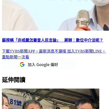
蘇揆稱「非戒嚴怎審查人民言論」 蔣辦：數位中介法呢？
下載TVBS新聞APP，最新消息不漏接
加入TVBS新聞LINE，
重點新聞一次看
延伸閱讀