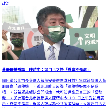
政治
黃珊珊揪辯論 陳時中：逞口舌之快「辯贏不是贏」
國民黨台北市長參選人蔣萬安競選團隊日前批無黨籍參選人黃
珊珊像「讀稿機」，黃珊珊昨天反譏「讀稿機好像不是我
吧」，並希望能趕快公開辯論，就可知道誰是真正的「讀稿
機」。民進黨台北市長參選人陳時中今（3）日上午受訪時表
示，辯贏不是贏，很多人誤以為公共政策裡面，大家逞口舌之