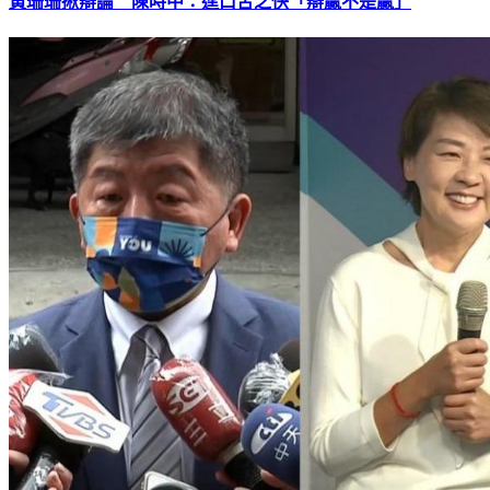
黃珊珊揪辯論 陳時中：逞口舌之快「辯贏不是贏」