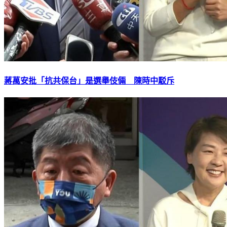
蔣萬安批「抗共保台」是選舉伎倆 陳時中駁斥