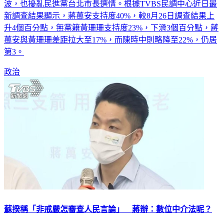
波，也擾亂民進黨台北市長選情。根據TVBS民調中心近日最
新調查結果顯示，蔣萬安支持度40%，較8月26日調查結果上
升4個百分點，無黨籍黃珊珊支持度23%，下滑3個百分點，蔣
萬安與黃珊珊差距拉大至17%，而陳時中則略降至22%，仍居
第3。
政治
蘇揆稱「非戒嚴怎審查人民言論」 蔣辦：數位中介法呢？