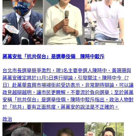
蔣萬安批「抗共保台」是選舉伎倆 陳時中駁斥
台北市長選舉競爭激烈，現3名主要參選人陳時中、黃珊珊與
蔣萬安確定將於11月5日進行辯論，引發關注。陳時中今（7
日）赴萬華直興市場掃街前受訪表示，非常期待辯論，可以讓
政見越辯越明，讓市民更瞭解，不要流於負向選舉；至於蔣萬
安稱「抗共保台」是選舉伎倆，陳時中駁斥指出，政治人物對
於「抗共」要有正面態度，蔣萬安的說法是不正確的。
政治