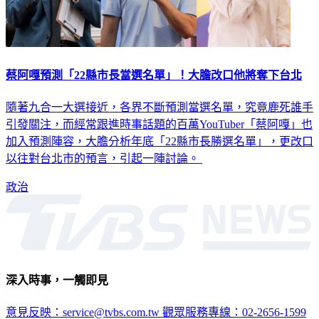
蔡阿嘎預測「22縣市長當選名單」！大膽改口他將奪下台北
隨著九合一大選接近，各界不斷預測當選名單，究竟鹿死誰手
引發關注，而經常跟進時事話題的百萬YouTuber「蔡阿嘎」也
加入預測陣容，大膽分析年底「22縣市長勝選名單」，更改口
以往對台北市的預言，引起一陣討論。
政治
深入時事，一觸即見
意見反映：service@tvbs.com.tw
觀眾服務專線：02-2656-1599