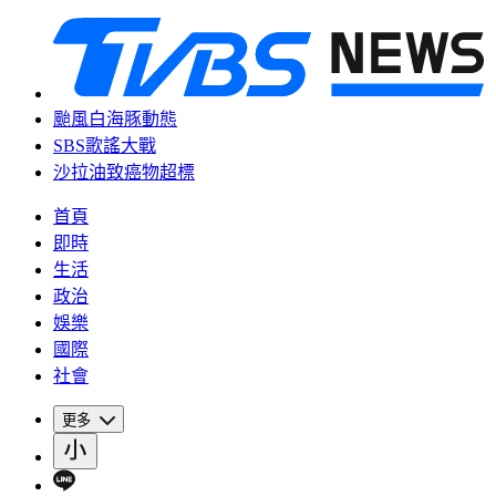
颱風白海豚動態
SBS歌謠大戰
沙拉油致癌物超標
首頁
即時
生活
政治
娛樂
國際
社會
更多