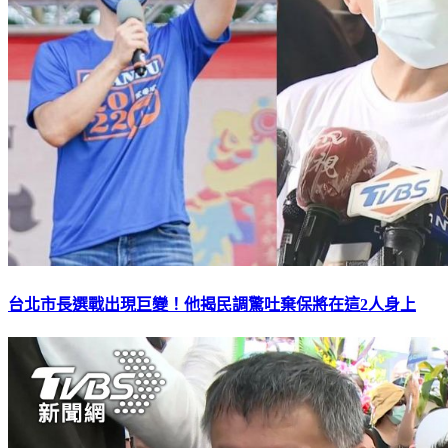
台北市長選戰出現巨變！他揭民調驚吐棄保將在這2人身上