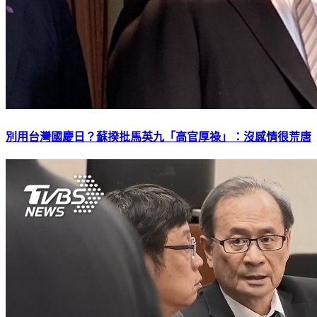
別用台灣國慶日？蘇揆批馬英九「高官厚祿」：沒感情很荒唐