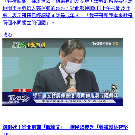
民眾黨新竹市長參選人高虹安近日遭謠傳北一女的學歷是靠
「特權關係」插班進去，結果有網友發現，爆料的粉專疑似是
桃園市長參選人鄭運鵬的哥哥。對此鄭運鵬6日上午被問及此
事，表示哥哥已經超過50歲是成年人，「我哥哥和我本來就是
兩個不同獨立的個體」。
政治
歸剛欸！從北到南「戰論文」 選民恐疲乏「難複製林智堅