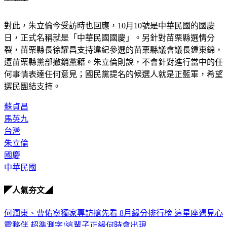
下場慘
對此，朱立倫今受訪時也回應，10月10號是中華民國的國慶
日，正式名稱就是「中華民國國慶」。另針對苗栗縣選情分
裂，苗栗縣長徐耀昌支持違紀參選的苗栗縣議會議長鍾東錦，
遭苗栗縣黨部撤銷黨籍。朱立倫則說，不會針對進行當中的任
何事情表達任何意見；國民黨提名的候選人就是正藍軍，希望
選民團結支持。
蘇貞昌
馬英九
台灣
朱立倫
國慶
中華民國
◤人氣夯文◢
何潤東、曹佑寧獨家專訪搶先看
8月緣分排行榜 這星座遇見心