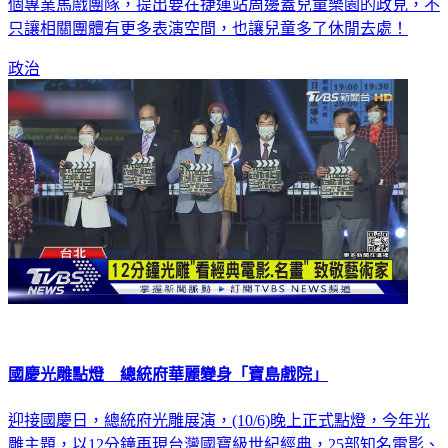
參選人鄭運鵬為改善他們困境，今天(10/6)特別拜訪台灣第一
個專業馬戲團隊，提出要在捷運站周邊蓋兒童樂園的政見，不
只讓相關團體有更多表演空間，也讓兒童多了休閒去處！
政治
國慶光雕點燈 總統府華麗變身「寶島戲院」
迎接國慶日，總統府光雕展演，(10/6)晚上正式點燈，今年光