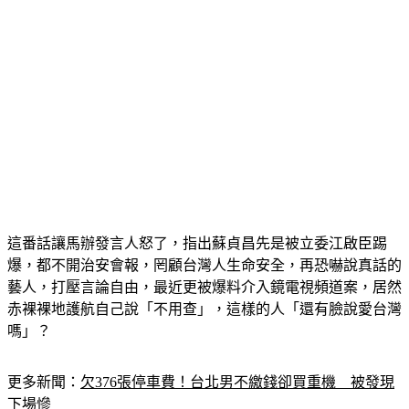
這番話讓馬辦發言人怒了，指出蘇貞昌先是被立委江啟臣踢
爆，都不開治安會報，罔顧台灣人生命安全，再恐嚇說真話的
藝人，打壓言論自由，最近更被爆料介入鏡電視頻道案，居然
赤裸裸地護航自己說「不用查」，這樣的人「還有臉說愛台灣
嗎」？
更多新聞：
欠376張停車費！台北男不繳錢卻買重機　被發現