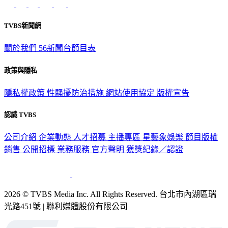
意見反映：service@tvbs.com.tw
觀眾服務專線：02-2656-1599
TVBS新聞網
關於我們
56新聞台節目表
政策與隱私
隱私權政策
性騷擾防治措施
網站使用協定
版權宣告
認識 TVBS
公司介紹
企業動態
人才招募
主播專區
星藝象娛樂
節目版權
銷售
公開招標
業務服務
官方聲明
獲獎紀錄／認證
2026 © TVBS Media Inc. All Rights Reserved. 台北市內湖區瑞
光路451號 | 聯利媒體股份有限公司