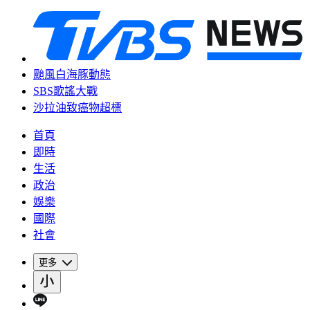
颱風白海豚動態
SBS歌謠大戰
沙拉油致癌物超標
首頁
即時
生活
政治
娛樂
國際
社會
更多