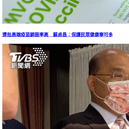
遭批高端疫苗銷毀率高 蘇貞昌：保護民眾健康寧可多