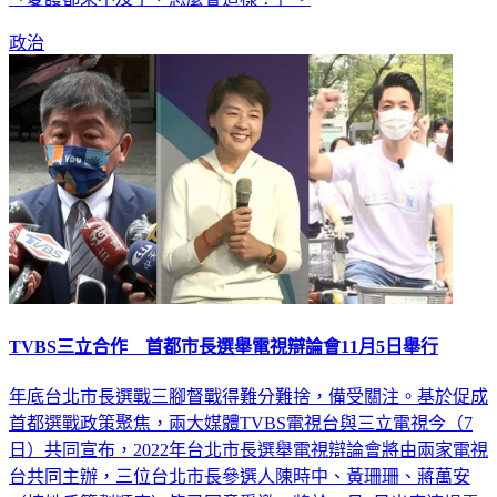
「愛護都來不及了，怎麼會這樣？」。
政治
TVBS三立合作 首都市長選舉電視辯論會11月5日舉行
年底台北市長選戰三腳督戰得難分難捨，備受關注。基於促成
首都選戰政策聚焦，兩大媒體TVBS電視台與三立電視今（7
日）共同宣布，2022年台北市長選舉電視辯論會將由兩家電視