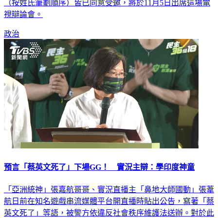
台共同主辦，三位台北市長參選人陳時中、黃珊珊、蔣萬安
（按姓氏筆劃順序）皆已同意受邀，將於11月5日出席這場電
視辯論會。
政治
預言「蔡英文死了」下場GG！ 實況主辯：學印度神童
「亞洲統神」張嘉航哥哥、實況直播主「鼻地大師國動」張葦
航日前在知名遊戲串流媒體平台開直播時貼出公告，寫著「蔡