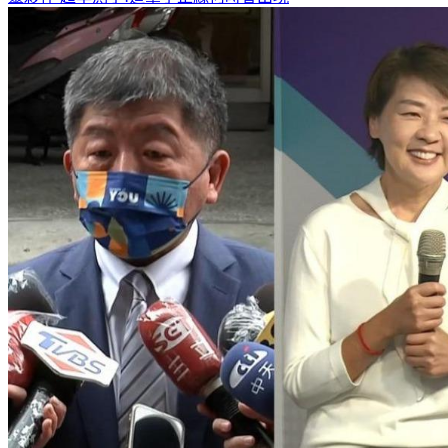
靈夥伴
超準測字!這輩子正緣何時會出現