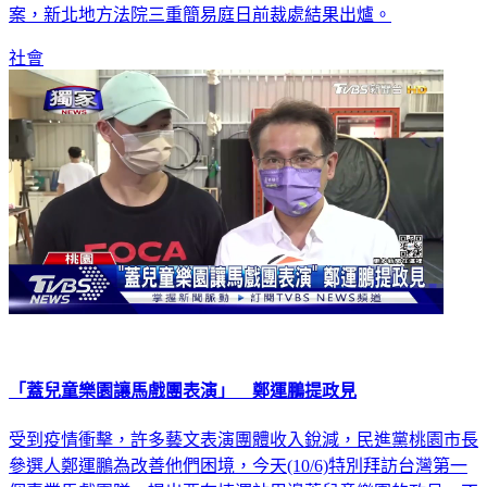
英文死了」等語，被警方依違反社會秩序維護法送辦。對於此
案，新北地方法院三重簡易庭日前裁處結果出爐。
社會
「蓋兒童樂園讓馬戲團表演」 鄭運鵬提政見
受到疫情衝擊，許多藝文表演團體收入銳減，民進黨桃園市長