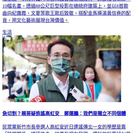
雕主題，以12分鐘再現台灣國寶級世紀經典，25部知名電影、
10幅名畫，透過88公尺巨型投影在總統府建築上，並以8首歌
曲向紀露霞、文夏等歌王歌后致敬，搭配金馬導演黃信堯的配
音，用文化藝術展現台灣價值。
生活
急切割？親哥疑造謠高虹安 鄭運鵬：我們是獨立不同個體