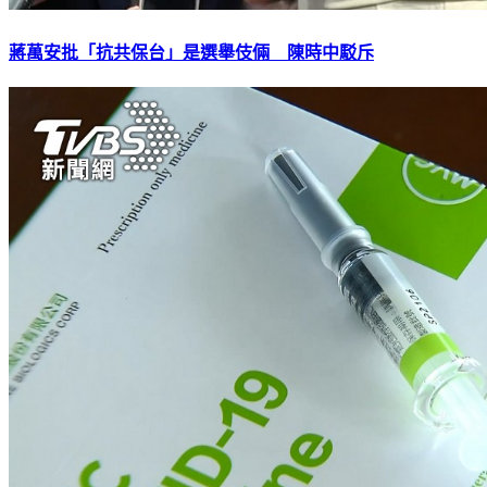
蔣萬安批「抗共保台」是選舉伎倆 陳時中駁斥