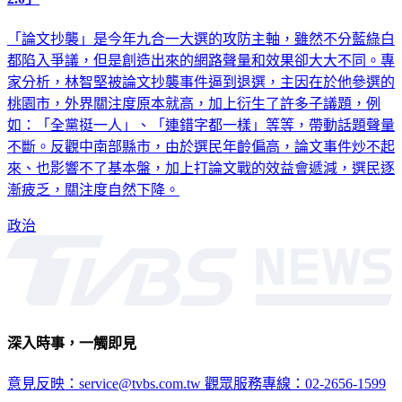
2.0」
「論文抄襲」是今年九合一大選的攻防主軸，雖然不分藍綠白
都陷入爭議，但是創造出來的網路聲量和效果卻大大不同。專
家分析，林智堅被論文抄襲事件逼到退選，主因在於他參選的
桃園市，外界關注度原本就高，加上衍生了許多子議題，例
如：「全黨挺一人」、「連錯字都一樣」等等，帶動話題聲量
不斷。反觀中南部縣市，由於選民年齡偏高，論文事件炒不起
來、也影響不了基本盤，加上打論文戰的效益會遞減，選民逐
漸疲乏，關注度自然下降。
政治
深入時事，一觸即見