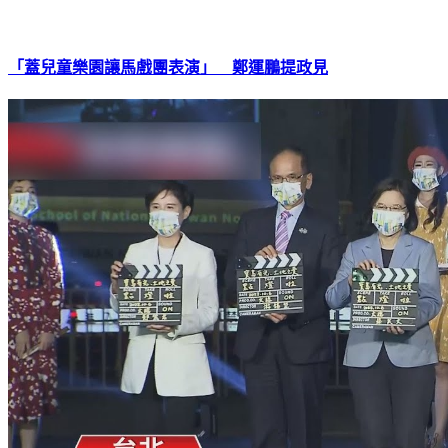
「蓋兒童樂園讓馬戲團表演」 鄭運鵬提政見