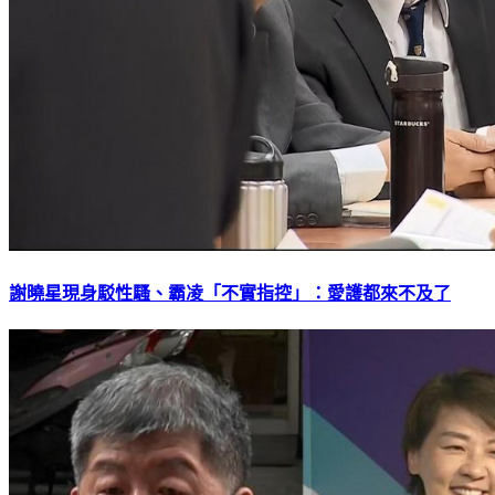
謝曉星現身駁性騷、霸凌「不實指控」：愛護都來不及了