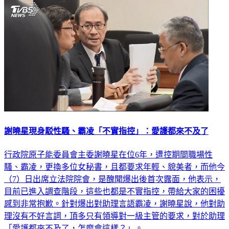
政治
謝曉星現身駁性騷、霸凌「不實指控」：愛護都來不及了
行政院原子能委員會主委謝曉星在位6年，遭控期間職場性
騷、霸凌，更換多位女秘書，且都要求年輕、貌美者，而他今
（7）日出席立法院院會，是醜聞爆出後首次露面，他表示，
目前已進入調查階段，這些也都是不實指控，帶給大家的困擾
感到非常抱歉。針對爆出對助理言語霸凌，謝曉星說，他對助
理沒有不好言詞，頂多只有領導對一級主管的要求，對於助理