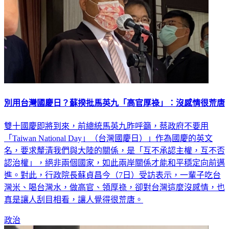
別用台灣國慶日？蘇揆批馬英九「高官厚祿」：沒感情很荒唐
雙十國慶即將到來，前總統馬英九昨呼籲，蔡政府不要用
「Taiwan National Day」（台灣國慶日）」作為國慶的英文
名，要求釐清我們與大陸的關係，是「互不承認主權，互不否
認治權」，絕非兩個國家，如此兩岸關係才能和平穩定向前邁
進。對此，行政院長蘇貞昌今（7日）受訪表示，一輩子吃台
灣米、喝台灣水，做高官、領厚祿，卻對台灣這麼沒感情，也
真是讓人刮目相看，讓人覺得很荒唐。