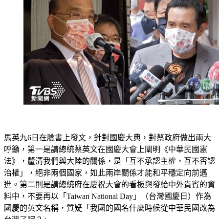
馬英九6日在臉書上
發文
，針對國慶大典，對蔡政府做出兩大
呼籲，第一是請總統蔡英文在國慶大會上闡明《中華民國憲
法》，釐清我們與大陸的關係，是「互不承認主權，互不否認
治權」，絕非兩個國家，如此兩岸關係才能和平穩定向前邁
進。第二則是請總統府在慶祝大會的看板與發給中外貴賓的資
料中，不要再以「Taiwan National Day」（台灣國慶日）作為