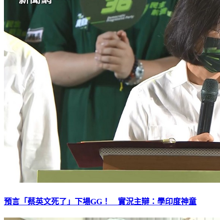
預言「蔡英文死了」下場GG！ 實況主辯：學印度神童