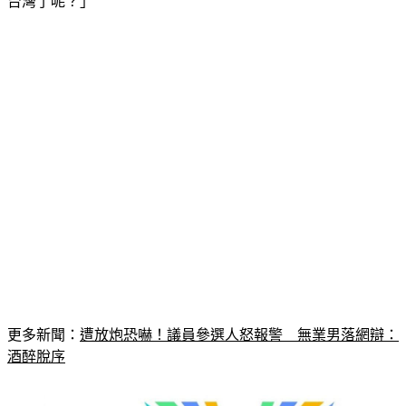
國慶的英文名稱，質疑「我國的國名什麼時候從中華民國改為
台灣了呢？」
更多新聞：
遭放炮恐嚇！議員參選人怒報警　無業男落網辯：
酒醉脫序