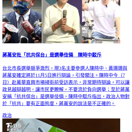
蔣萬安批「抗共保台」是選舉伎倆 陳時中駁斥
台北市長選舉競爭激烈，現3名主要參選人陳時中、黃珊珊與
蔣萬安確定將於11月5日進行辯論，引發關注。陳時中今（7
日）赴萬華直興市場掃街前受訪表示，非常期待辯論，可以讓
政見越辯越明，讓市民更瞭解，不要流於負向選舉；至於蔣萬
安稱「抗共保台」是選舉伎倆，陳時中駁斥指出，政治人物對
於「抗共」要有正面態度，蔣萬安的說法是不正確的。
政治