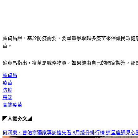
蘇貞昌說，基於防疫需要，要盡量爭取越多疫苗來保護民眾健康
苗。
蘇貞昌指出，疫苗是戰略物資，如果能由自己的國家製造，那
蘇貞昌
疫苗
防疫
高端
高端疫苗
◤人氣夯文◢
何潤東、曹佑寧獨家專訪搶先看
8月緣分排行榜 這星座遇見心