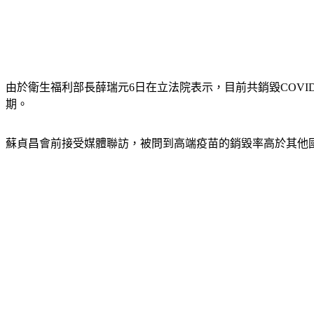
由於衛生福利部長薛瑞元6日在立法院表示，目前共銷毀COVID-1
期。
蘇貞昌會前接受媒體聯訪，被問到高端疫苗的銷毀率高於其他