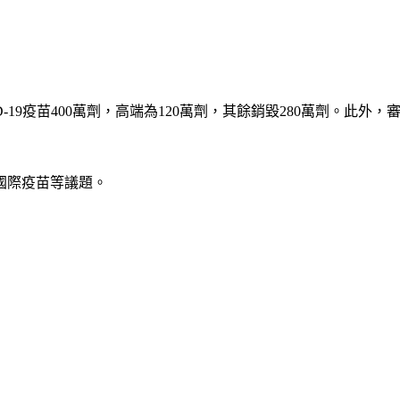
9疫苗400萬劑，高端為120萬劑，其餘銷毀280萬劑。此外，審計
國際疫苗等議題。