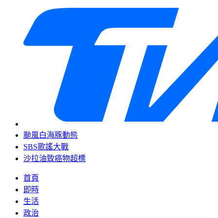
颱風白海豚動態
SBS歌謠大戰
沙拉油致癌物超標
首頁
即時
生活
政治