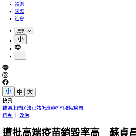
娛樂
國際
社會
更多
快訊
被選上國民法官該怎麼辦? 司法院廣告
首頁
｜
政治
遭批高端疫苗銷毀率高 蘇貞