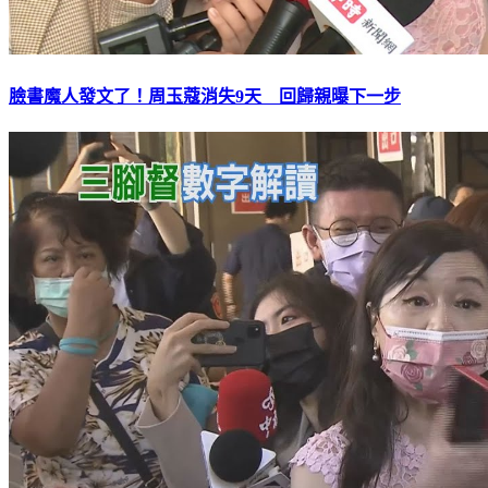
臉書魔人發文了！周玉蔻消失9天 回歸親曝下一步