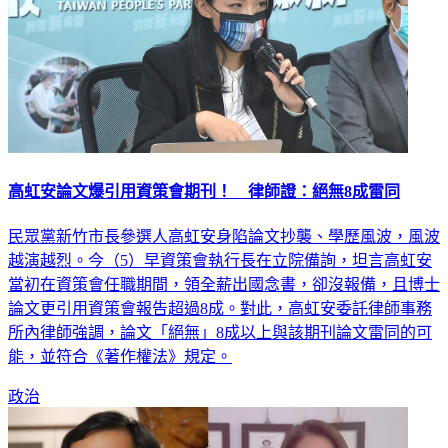
高虹安論文爆引用資策會期刊！ 律師證：絕無8成雷同
民眾黨新竹市長參選人高虹安身陷論文抄襲、學歷風波，風波
越演越烈。今（5）早資策會執行長在立院備詢，坦言高虹安
當初在資策會任職期間，領全薪出國念書，卻沒報備，且博士
論文更引用資策會報告超過8成。對此，高虹安委託律師事務
所內律師強調，論文「絕無」8成以上與該期刊論文雷同的可
能，並符合《著作權法》規定。
政治