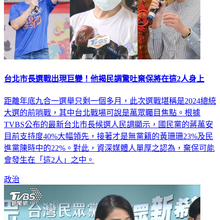
台北市長選戰出現巨變！他揭民調驚吐棄保將在這2人身上
距離年底九合一選舉只剩一個多月，此次選戰堪稱是2024總統
大選的前哨戰，其中台北戰場可說是萬眾矚目焦點。根據
TVBS公布的最新台北市長候選人民調顯示，國民黨的蔣萬安
目前支持度40%大幅領先，接著才是無黨籍的黃珊珊23%及民
進黨陳時中的22%。對此，資深媒體人單厚之認為，棄保可能
會發生在「這2人」之中。
政治