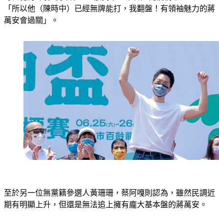
「所以他（陳時中）已經無牌能打，我翻盤！有領袖魅力的蔣
萬安會過關」。 
至於另一位無黨籍參選人黃珊珊，蔡阿嘎則認為，雖然民調近
期有明顯上升，但還是無法追上擁有龐大基本盤的蔣萬安。 