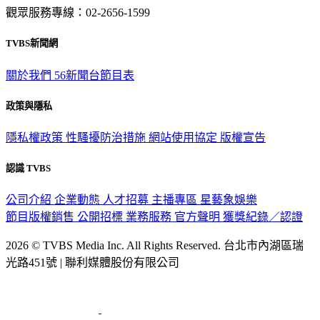
觀眾服務專線：02-2656-1599
TVBS新聞網
關於我們
56新聞台節目表
政策與隱私
隱私權政策
性騷擾防治措施
網站使用協定
版權宣告
認識 TVBS
公司介紹
企業動態
人才招募
主播專區
星藝象娛樂
節目版權銷售
公開招標
業務服務
官方聲明
獲獎紀錄／認證
2026 © TVBS Media Inc. All Rights Reserved. 台北市內湖區瑞
光路451號 | 聯利媒體股份有限公司