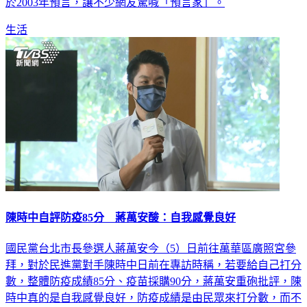
於2003年預言，讓不少網友驚喊「預言家」。
生活
陳時中自評防疫85分 蔣萬安酸：自我感覺良好
國民黨台北市長參選人蔣萬安今（5）日前往萬華區廣照宮參
拜，對於民進黨對手陳時中日前在專訪時稱，若要給自己打分
數，整體防疫成績85分、疫苗採購90分，蔣萬安重砲批評，陳
時中真的是自我感覺良好，防疫成績是由民眾來打分數，而不