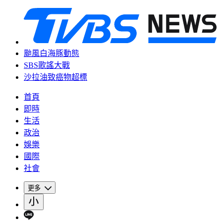
颱風白海豚動態
SBS歌謠大戰
沙拉油致癌物超標
首頁
即時
生活
政治
娛樂
國際
社會
更多