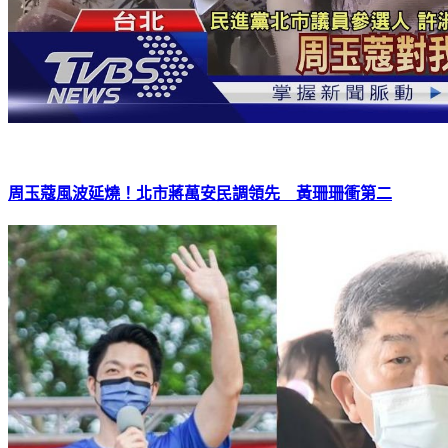
周玉蔻風波延燒！北市蔣萬安民調領先 黃珊珊衝第二