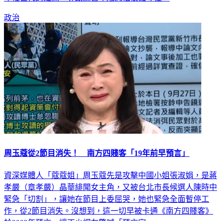
政治
周玉蔻從2節目消失！ 南方四賤客「19年前早預言」
資深媒體人「蔻蔻姐」周玉蔻先是攻擊中國小姐張淑娟，是蔣
孝嚴（章孝嚴）晶華緋聞女主角，又被台北市長候選人陳時中
緊急「切割」，讓她在節目上委屈哭，她也緊急全面暫停工
作，從2節目消失。沒想到，這一切早被卡通《南方四賤客》