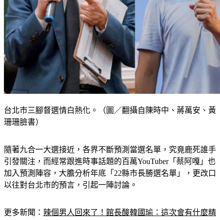
台北市三腳督選情白熱化。（圖／翻攝自陳時中、蔣萬安、黃
珊珊臉書）
隨著九合一大選接近，各界不斷預測當選名單，究竟鹿死誰手
引發關注，而經常跟進時事話題的百萬YouTuber「蔡阿嘎」也
加入預測陣容，大膽分析年底「22縣市長勝選名單」，更改口
以往對台北市的預言，引起一陣討論。 
更多新聞：
辣個男人回來了！館長酸韓國瑜：這次會有什麼精