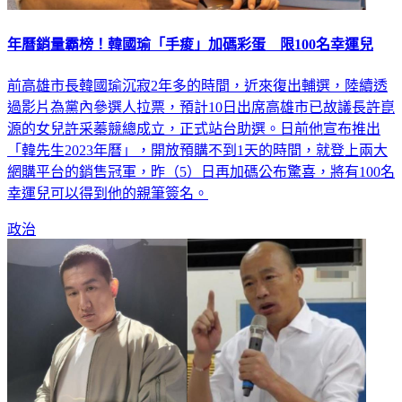
年曆銷量霸榜！韓國瑜「手痠」加碼彩蛋 限100名幸運兒
前高雄市長韓國瑜沉寂2年多的時間，近來復出輔選，陸續透
過影片為黨內參選人拉票，預計10日出席高雄市已故議長許崑
源的女兒許采蓁競總成立，正式站台助選。日前他宣布推出
「韓先生2023年曆」，開放預購不到1天的時間，就登上兩大
網購平台的銷售冠軍，昨（5）日再加碼公布驚喜，將有100名
幸運兒可以得到他的親筆簽名。
政治