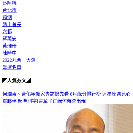
蔡阿嘎
台北市
預測
縣市首長
六都
蔣萬安
黃珊珊
陳時中
2022九合一大選
當選名單
◤人氣夯文◢
何潤東、曹佑寧獨家專訪搶先看
8月緣分排行榜 這星座遇見心
靈夥伴
超準測字!這輩子正緣何時會出現