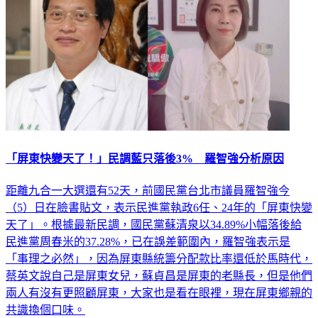
「屏東快變天了！」民調藍只落後3% 羅智強分析原因
距離九合一大選還有52天，前國民黨台北市議員羅智強今
（5）日在臉書貼文，表示民進黨執政6任、24年的「屏東快變
天了」。根據最新民調，國民黨蘇清泉以34.89%小幅落後給
民進黨周春米的37.28%，已在誤差範圍內，羅智強表示是
「事理之必然」，因為屏東縣統籌分配款比率還低於馬時代，
蔡英文說自己是屏東女兒，蘇貞昌是屏東的老縣長，但是他們
兩人有沒有更照顧屏東，大家也是看在眼裡，現在屏東鄉親的
共識換個口味。