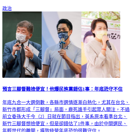
政治
預言三腳督難撿便宜！他爆民進黨錯估1事：年底恐守不住
年底九合一大選倒數，各縣市選情逐漸白熱化，尤其在台北、
新竹市都形成「三腳督」局面，鹿死誰手引起眾人關注，不過
前立委孫大千今（2）日就在節目指出，英系原本看準台北、
新竹三腳督想撿便宜，但是卻錯估了1件事，由於中間選民、
年輕世代的離開，導致綠營年底恐怕很難守住。