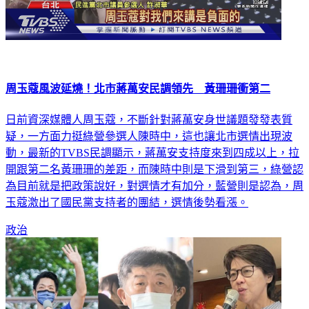
周玉蔻風波延燒！北市蔣萬安民調領先 黃珊珊衝第二
日前資深媒體人周玉蔻，不斷針對蔣萬安身世議題發發表質
疑，一方面力挺綠營參選人陳時中，這也讓北市選情出現波
動，最新的TVBS民調顯示，蔣萬安支持度來到四成以上，拉
開跟第二名黃珊珊的差距，而陳時中則是下滑到第三，綠營認
為目前就是把政策說好，對選情才有加分，藍營則是認為，周
玉蔻激出了國民黨支持者的團結，選情後勢看漲。
政治