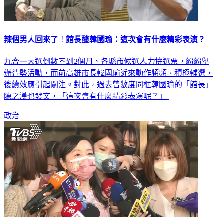
辣個男人回來了！館長酸韓國瑜：這次會有什麼精彩表演？
九合一大選倒數不到2個月，各縣市候選人力拚選票，紛紛舉
辦造勢活動，而前高雄市長韓國瑜近來動作頻頻、積極輔選，
後續效應引起關注。對此，過去曾數度同框韓國瑜的「館長」
陳之漢也發文，「這次會有什麼精彩表演呢？」
政治