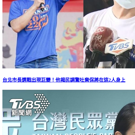
台北市長選戰出現巨變！他揭民調驚吐棄保將在這2人身上