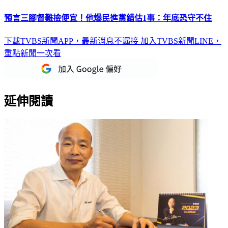
預言三腳督難撿便宜！他爆民進黨錯估1事：年底恐守不住
下載TVBS新聞APP，最新消息不漏接
加入TVBS新聞LINE，
重點新聞一次看
延伸閱讀