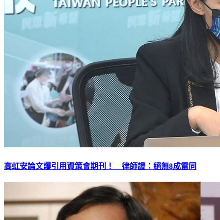
高虹安論文爆引用資策會期刊！ 律師證：絕無8成雷同