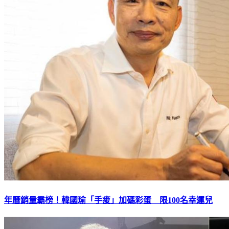
年曆銷量霸榜！韓國瑜「手痠」加碼彩蛋 限100名幸運兒