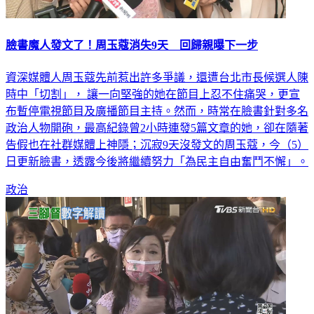
臉書魔人發文了！周玉蔻消失9天 回歸親曝下一步
資深媒體人周玉蔻先前惹出許多爭議，還遭台北市長候選人陳
時中「切割」， 讓一向堅強的她在節目上忍不住痛哭，更宣
布暫停電視節目及廣播節目主持。然而，時常在臉書針對多名
政治人物開砲，最高紀錄曾2小時連發5篇文章的她，卻在隨著
告假也在社群媒體上神隱；沉寂9天沒發文的周玉蔻，今（5）
日更新臉書，透露今後將繼續努力「為民主自由奮鬥不懈」。
政治