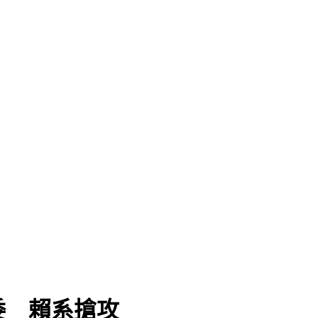
委 賴系搶攻