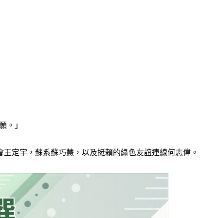
意願。」
會王定宇，蘇系蘇巧慧，以及挺賴的綠色友誼連線何志偉。