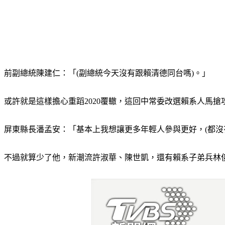
前副總統陳建仁：「(副總統今天沒有跟賴清德同台嗎)。」
或許就是這樣擔心重蹈2020覆轍，這回中常委改選賴系人馬
屏東縣長潘孟安：「基本上我想讓更多年輕人參與更好，(都沒有
不過就算少了他，新潮流許淑華、陳世凱，還有賴系子弟兵林