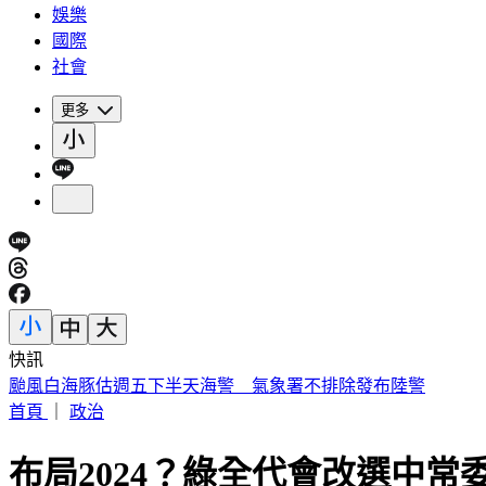
娛樂
國際
社會
更多
快訊
糖尿病患打猛健樂「血糖升高還變胖」 醫一問原因傻眼
首頁
｜
政治
布局2024？綠全代會改選中常