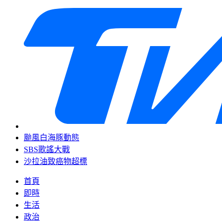
颱風白海豚動態
SBS歌謠大戰
沙拉油致癌物超標
首頁
即時
生活
政治