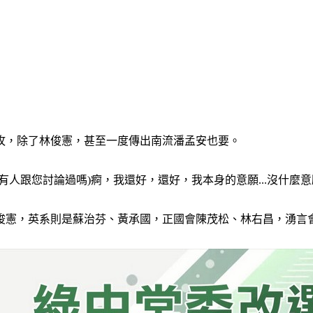
搶攻，除了林俊憲，甚至一度傳出南流潘孟安也要。
人跟您討論過嗎)痾，我還好，還好，我本身的意願...沒什麼
俊憲，英系則是蘇治芬、黃承國，正國會陳茂松、林右昌，湧言