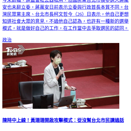
安也未辭立委，蔣萬安日前表示立委與行政首長本質不同。台
灣民眾黨主席、台北市長柯文哲今（26）日表示，他自己更想
知道社會大眾的意見，不過他自己認為，也許有一種新的選舉
模式，就是做好自己的工作，在工作當中去爭取選民的認同。
政治
陳時中上線！黃珊珊開啟攻擊模式：從沒幫台北市民講過話
民進黨正式徵召陳時中出戰台北市長選戰，預計將代表柯陣營