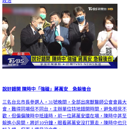
說好錯開 陳時中「強碰」蔣萬安 急躲後台
三名台北市長參選人，31號晚間，全部出席獸醫師公會會員大
會，難得同場但不同台，主辦單位特地錯開時間，避免相見不
歡，但偏偏陳時中抵達時，前一位蔣萬安還在場，陳時中甚至
躲進小房間，將近10分鐘，眼看蔣萬安沒打算走，陳時中也只
好入場，但兩人還是沒交集。