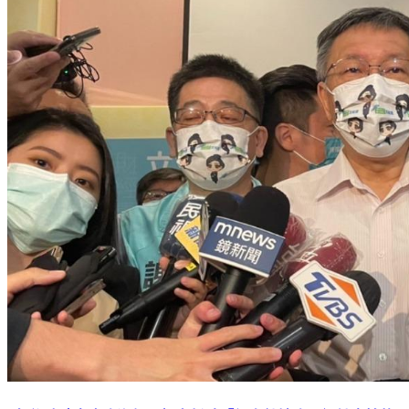
7年後陳時中也吃泡麵！柯文哲酸「很自然地吃跟設計去拍的