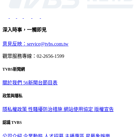
深入時事，一觸即見
意見反映：service@tvbs.com.tw
觀眾服務專線：02-2656-1599
TVBS新聞網
關於我們
56新聞台節目表
政策與隱私
隱私權政策
性騷擾防治措施
網站使用協定
版權宣告
認識 TVBS
公司介紹
企業動態
人才招募
主播專區
星藝象娛樂
節目版權銷售
公開招標
業務服務
官方聲明
獲獎紀錄／認證