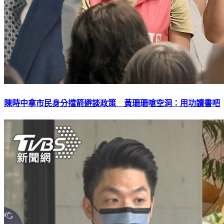
陳時中拿市民身分擋箭避談政策 黃珊珊嗆空洞：用功讀書吧