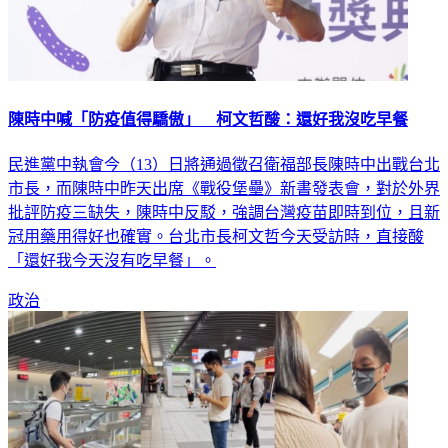
陳時中喊「防疫值得驕傲」 柯文哲酸：還好我沒吃早餐
民進黨中執會今（13）日將通過徵召衛福部長陳時中出戰台北
市長，而陳時中昨天出席《戰役堡壘》新書發表會，對於外界
批評防疫三缺失，陳時中反駁，強調台灣疫苗即時到位，且新
冠用藥用得好也確實。台北市長柯文哲今天受訪時，直接酸
「還好我今天沒有吃早餐」。
政治