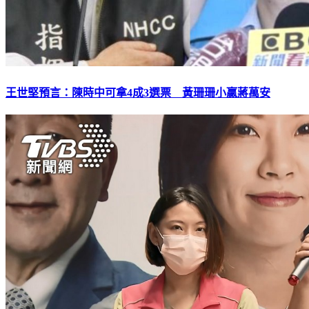
王世堅預言：陳時中可拿4成3選票 黃珊珊小贏蔣萬安