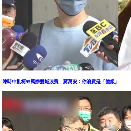
陳時中批柯95萬辦雙城浪費 蔣萬安：你浪費是「億級」