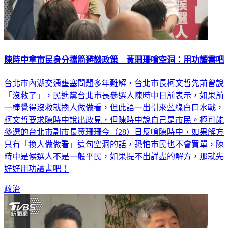
陳時中拿市民身分擋箭避談政策 黃珊珊嗆空洞：用功讀書吧
台北市內湖交通壅塞問題多年難解，台北市長柯文哲先前曾說
「沒救了」，民進黨台北市長參選人陳時中日前表示，如果前
一棒覺得沒救就換人做做看，但此語一出引來藍綠白口水戰，
柯文哲要求陳時中說出政見，但陳時中說自己是市民。極可能
參選的台北市副市長黃珊珊今（28）日反嗆陳時中，如果解方
只有「換人做做看」這句空洞的話，恐怕市民也不會買單，陳
時中是候選人不是一般平民，如果提不出詳盡的解方，那就先
好好用功讀書吧！
政治