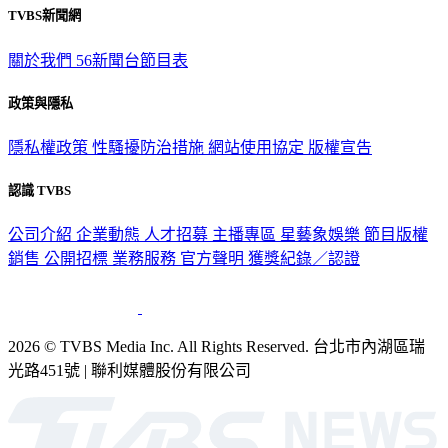
關於我們
56新聞台節目表
政策與隱私
隱私權政策
性騷擾防治措施
網站使用協定
版權宣告
認識 TVBS
公司介紹
企業動態
人才招募
主播專區
星藝象娛樂
節目版權
銷售
公開招標
業務服務
官方聲明
獲獎紀錄／認證
2026 © TVBS Media Inc. All Rights Reserved. 台北市內湖區瑞
光路451號 | 聯利媒體股份有限公司