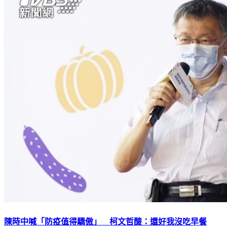
陳時中喊「防疫值得驕傲」 柯文哲酸：還好我沒吃早餐