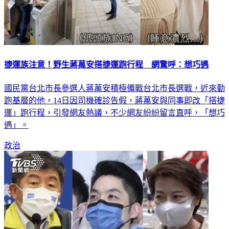
捷運族注意！野生蔣萬安搭捷運跑行程 網驚呼：想巧遇
國民黨台北市長參選人蔣萬安積極備戰台北市長選戰，近來勤
跑基層的他，14日因司機確診告假，蔣萬安與同事即改「搭捷
運」跑行程，引發網友熱議，不少網友紛紛留言直呼，「想巧
遇」。
政治