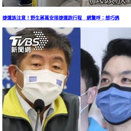
捷運族注意！野生蔣萬安搭捷運跑行程 網驚呼：想巧遇