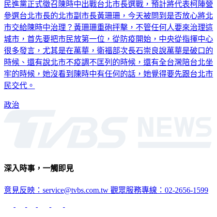
參選台北市長的北市副市長黃珊珊，今天被問到是否放心將北
市交給陳時中治理？黃珊珊重砲抨擊，不管任何人要來治理這
城市，首先要把市民放第一位，從防疫開始，中央從指揮中心
很多發言，尤其是在萬華，衛福部次長石崇良說萬華是破口的
時候、還有說北市不疫調不匡列的時候，還有全台灣陪台北坐
牢的時候，她沒看到陳時中有任何的話，她覺得要先跟台北市
民交代。
政治
深入時事，一觸即見
意見反映：service@tvbs.com.tw
觀眾服務專線：02-2656-1599
TVBS新聞網