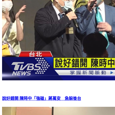
說好錯開 陳時中「強碰」蔣萬安 急躲後台