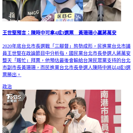
王世堅預言：陳時中可拿4成3選票 黃珊珊小贏蔣萬安
2020年底台北市長選戰「三腳督」態勢成形，民進黨台北市議
員王世堅在政論節目中分析指，國民黨台北市長參選人蔣萬安
整天「瞎忙」拜票，他預估最後會輸給台灣民眾黨支持的台北
市副市長黃珊珊，而民進黨台北市長參選人陳時中將以4成3選
票勝出。
政治