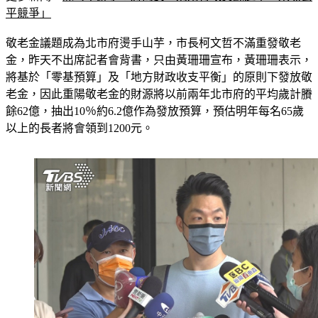
敬老金議題成為北市府燙手山芋，市長柯文哲不滿重發敬老
金，昨天不出席記者會背書，只由黃珊珊宣布，黃珊珊表示，
將基於「零基預算」及「地方財政收支平衡」的原則下發放敬
老金，因此重陽敬老金的財源將以前兩年北市府的平均歲計賸
餘62億，抽出10％約6.2億作為發放預算，預估明年每名65歲
以上的長者將會領到1200元。