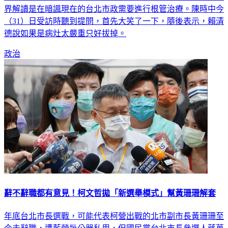
（31）日受訪時聽到提問，首先大笑了一下，隨後表示，賴清
德說如果是病灶太嚴重只好拔掉。
政治
辭不辭職都有意見！柯文哲拋「新選舉模式」幫黃珊珊解套
年底台北市長選戰，可能代表柯營出戰的北市副市長黃珊珊至
今未辭職，遭藍營批公器私用，但國民黨台北市長參選人蔣萬