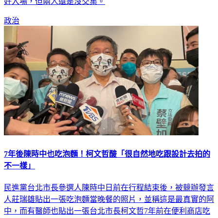
政治
7年後陳時中也吃泡麵！柯文哲酸「很自然地吃跟設計去拍的
不一樣」
民進黨台北市長參選人陳時中日前在行程結束後，被競辦發言
人莊瑞雄貼出一張吃泡麵當晚餐的照片，並稱這是最真實的阿
中，而有醫師也貼出一張台北市長柯文哲7年前在便利商店吃
泡麵的畫面，還稱純屬巧合、沒有抄襲，暗諷意味高。柯文哲