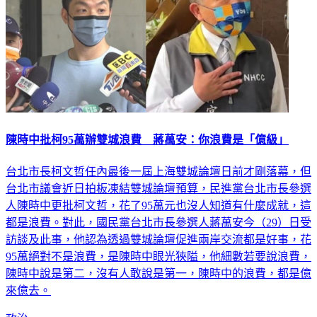
陳時中批柯95萬辦雙城浪費 蔣萬安：你浪費是「億級」
台北市長柯文哲任內最後一屆上海雙城論壇日前才剛落幕，但
台北市議會近日拍板凍結雙城論壇預算，民進黨台北市長參選
人陳時中更批柯文哲，花了95萬元也沒人知道有什麼成就，這
都是浪費。對此，國民黨台北市長參選人蔣萬安今（29）日受
訪談及此事，他認為透過雙城論壇促進兩岸交流都是好事，花
95萬絕對不是浪費，是陳時中眼光狹隘，他細數若要說浪費，
陳時中說是第二，沒有人敢說是第一，陳時中的浪費，都是億
來億去。
政治