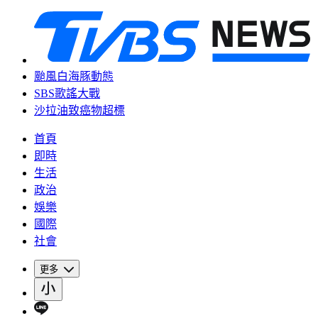
颱風白海豚動態
SBS歌謠大戰
沙拉油致癌物超標
首頁
即時
生活
政治
娛樂
國際
社會
更多