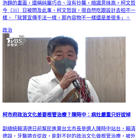
今（31）日被問及此事，柯文哲說，很自然吃跟設計去拍不一
樣，「就算宣傳手法一樣，那內容物不一樣還是差很多」。
政治
柯市府政治文化差要根管治療？陳時中：病灶嚴重只好拔掉
副總統賴清德日前幫民進黨台北市長參選人陳時中站台，賴清
德說，牙醫適合從政，能對不好的政治文化做根管治療，被外
界解讀是在暗諷現在的台北市政需要進行根管治療。陳時中今