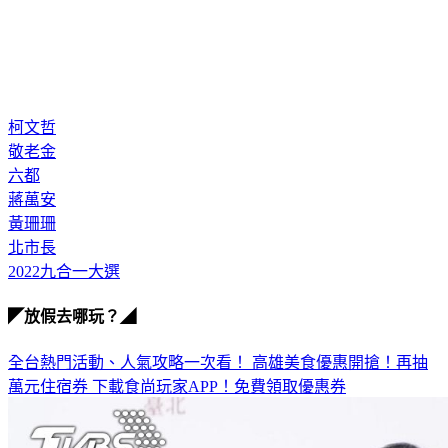
柯文哲
敬老金
六都
蔣萬安
黃珊珊
北市長
2022九合一大選
◤放假去哪玩？◢
全台熱門活動、人氣攻略一次看！
高雄美食優惠開搶！再抽
萬元住宿券
下載食尚玩家APP！免費領取優惠券