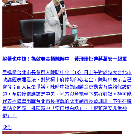
躺著也中槍！為敬老金槓陳時中 黃珊珊扯進蔣萬安一起罵
民進黨台北市長參選人陳時中今（18）日上午對於幾大台北市
政議題表達看法，對於柯市府停發的敬老金，陳時中表示自己
會發；而大巨蛋爭議，陳時中認為回饋金更動會有信賴保護問
題，至於停電應該是中央、地方與台電坐下來好好談。極可能
代表柯陣營出戰台北市長選戰的北市副市長黃珊珊，下午在臉
書貼文回應，批陳時中「空口說白話」，「跟蔣萬安非常神
似」。
政治