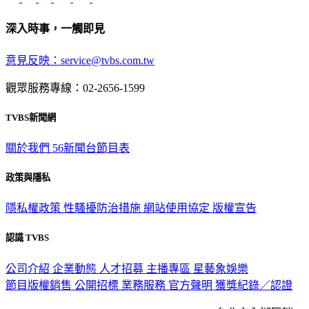
深入時事，一觸即見
意見反映：service@tvbs.com.tw
觀眾服務專線：02-2656-1599
TVBS新聞網
關於我們
56新聞台節目表
政策與隱私
隱私權政策
性騷擾防治措施
網站使用協定
版權宣告
認識 TVBS
公司介紹
企業動態
人才招募
主播專區
星藝象娛樂
節目版權銷售
公開招標
業務服務
官方聲明
獲獎紀錄／認證