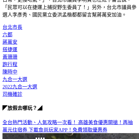
「民眾可以在捷運上捕捉野生委員了！」另外，台北市議員參
選人李彥秀、國民黨立委洪孟楷都都留言幫蔣萬安加油。
台北市長
六都
蔣萬安
搭捷運
黃珊珊
跑行程
陳時中
九合一大選
2022九合一大選
司機確診
◤放假去哪玩？◢
全台熱門活動、人氣攻略一次看！
高雄美食優惠開搶！再抽
萬元住宿券
下載食尚玩家APP！免費領取優惠券