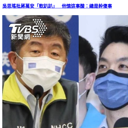
吳思瑤批蔣萬安「軟趴趴」 他憶這事酸：總是幹傻事