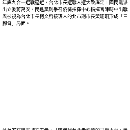
年底九合一選戰逼近，台北市長選戰人選大致底定，國民黨派
出立委蔣萬安，民進黨則爭召疫情指揮中心指揮官陳時中出戰
與被視為台北市長柯文哲接班人的北市副市長黃珊珊形成「三
腳督」局面。