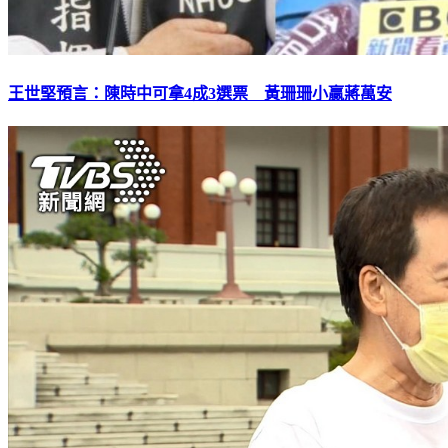
王世堅預言：陳時中可拿4成3選票 黃珊珊小贏蔣萬安