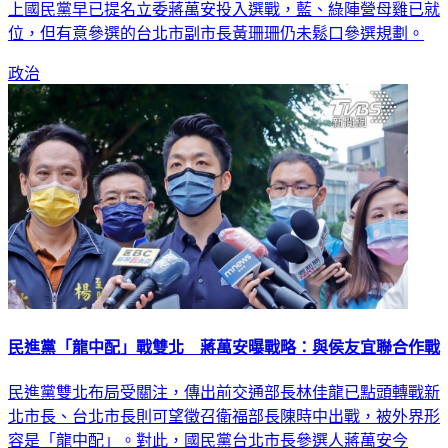
上國民黨早已提名立委蔣萬安投入選戰，藍、綠陣營母雞已就
位，但有意參選的台北市副市長黃珊珊仍未鬆口參選規劃。
政治
民進黨「龍中配」戰雙北 蔣萬安曝戰略：與侯友宜聯合作戰
民進黨雙北布局受關注，傳出前交通部長林佳龍已點頭轉戰新
北市長、台北市長則可望徵召衛福部長陳時中出戰，被外界形
容是「龍中配」。對此，國民黨台北市長參選人蔣萬安今