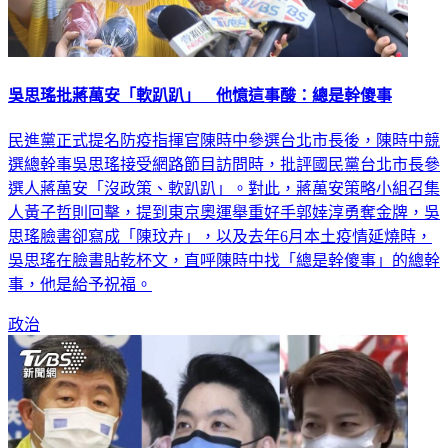
吳思瑤批蔣萬安「軟趴趴」 他憶這事酸：總是幹傻事
民進黨正式提名防疫指揮官陳時中參選台北市長後，陳時中競
選總幹事吳思瑤接受網路節目訪問時，批評國民黨台北市長參
選人蔣萬安「沒政策、軟趴趴」。對此，蔣萬安策略小組召集
人黃子哲則回擊，提到東京奧運舉重好手郭婞淳勇奪金牌，吳
思瑤臉書卻寫成「陳玟卉」，以及去年6月本土疫情延燒時，
吳思瑤在臉書貼乾杯文，直呼陳時中找「總是幹傻事」的總幹
事，他是給予祝福。
政治