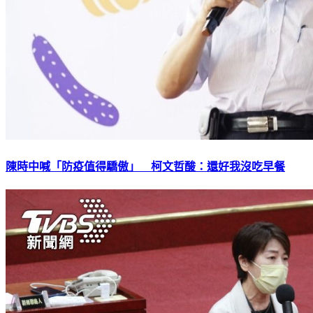
陳時中喊「防疫值得驕傲」 柯文哲酸：還好我沒吃早餐