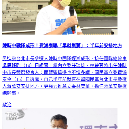
陳時中戰隊成形！費鴻泰曝「早就幫蔣」：半年前安排地方
民進黨台北市長參選人陳時中團隊逐漸成形，接任團隊總幹事
吳思瑤昨（14）日證實，黨內立委莊瑞雄、林楚茵將出任陳時
中市長競選發言人；而藍營這邊也不惶多讓，國民黨立委費鴻
泰今（15）日透露，自己半年前就有在幫國民黨台北市長參選
人蔣萬安安排地方，更強力推薦立委林奕華，擔任蔣萬安競選
總幹事。
政治