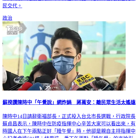
民交代。
政治
蘇揆讚陳時中「午覺說」網炸鍋 蔣萬安：離民眾生活太遙遠
陳時中14日請辭衛福部長，正式投入台北市長選戰，行政院長
蘇貞昌表示，陳時中在防疫指揮中心辛苦大家可以看出來，有
時國人在下午兩點正好「睡午覺」時，他卻是親自主持指揮中