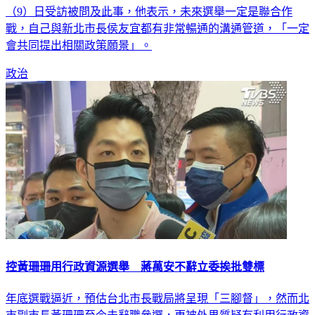
（9）日受訪被問及此事，他表示，未來選舉一定是聯合作
戰，自己與新北市長侯友宜都有非常暢通的溝通管道，「一定
會共同提出相關政策願景」。
政治
控黃珊珊用行政資源選舉 蔣萬安不辭立委挨批雙標
年底選戰逼近，預估台北市長戰局將呈現「三腳督」，然而北