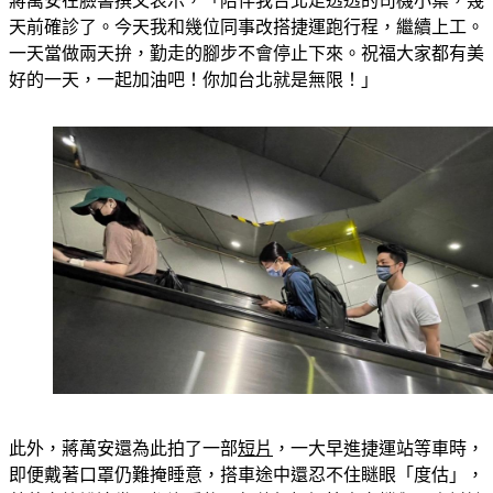
蔣萬安在臉書撰文表示，「陪伴我台北走透透的司機小葉，幾
天前確診了。今天我和幾位同事改搭捷運跑行程，繼續上工。
一天當做兩天拚，勤走的腳步不會停止下來。祝福大家都有美
好的一天，一起加油吧！你加台北就是無限！」
此外，蔣萬安還為此拍了一部
短片
，一大早進捷運站等車時，
即便戴著口罩仍難掩睡意，搭車途中還忍不住瞇眼「度估」，