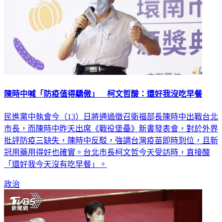
陳時中喊「防疫值得驕傲」 柯文哲酸：還好我沒吃早餐
民進黨中執會今（13）日將通過徵召衛福部長陳時中出戰台北
市長，而陳時中昨天出席《戰役堡壘》新書發表會，對於外界
批評防疫三缺失，陳時中反駁，強調台灣疫苗即時到位，且新
冠用藥用得好也確實。台北市長柯文哲今天受訪時，直接酸
「還好我今天沒有吃早餐」。
政治