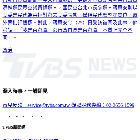
市副市長黃珊珊至今未辭職參選，更被外界質疑有利用行政資
源輔選民眾黨議員候選人，國民黨台北市長參選人蔣萬安則以
立委是民代為由拒對辭去立委表態，僅稱民代應堅守崗位，遭
外界批評雙標。對此，蔣萬安今（25）日受訪被問及此事，他
強調，「我是否辭職，跟行政首長是否辭職，本質上完全不
同」。
政治
深入時事，一觸即見
意見反映：service@tvbs.com.tw
觀眾服務專線：02-2656-1599
TVBS新聞網