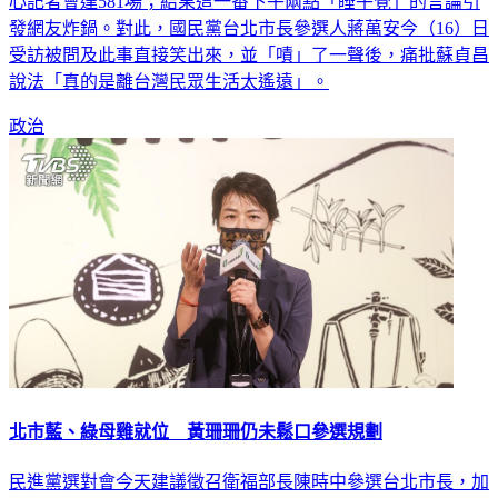
心記者會達581場；結果這一番下午兩點「睡午覺」的言論引
發網友炸鍋。對此，國民黨台北市長參選人蔣萬安今（16）日
受訪被問及此事直接笑出來，並「嘖」了一聲後，痛批蘇貞昌
說法「真的是離台灣民眾生活太遙遠」。
政治
北市藍、綠母雞就位 黃珊珊仍未鬆口參選規劃
民進黨選對會今天建議徵召衛福部長陳時中參選台北市長，加