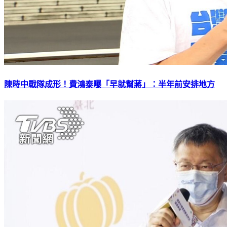
陳時中戰隊成形！費鴻泰曝「早就幫蔣」：半年前安排地方