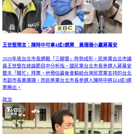
王世堅預言：陳時中可拿4成3選票 黃珊珊小贏蔣萬安
2020年底台北市長選戰「三腳督」態勢成形，民進黨台北市議
員王世堅在政論節目中分析指，國民黨台北市長參選人蔣萬安
整天「瞎忙」拜票，他預估最後會輸給台灣民眾黨支持的台北
市副市長黃珊珊，而民進黨台北市長參選人陳時中將以4成3選
票勝出。
政治