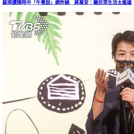
蘇揆讚陳時中「午覺說」網炸鍋 蔣萬安：離民眾生活太遙遠