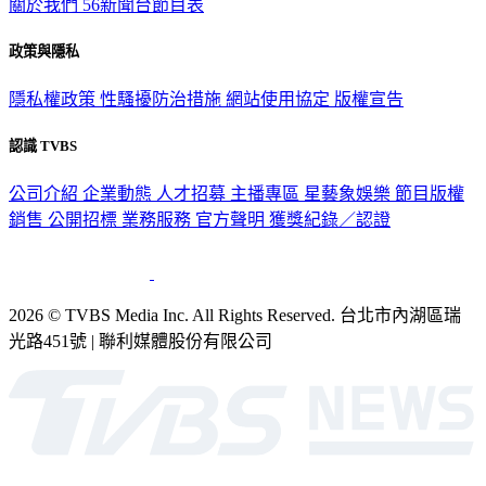
關於我們
56新聞台節目表
政策與隱私
隱私權政策
性騷擾防治措施
網站使用協定
版權宣告
認識 TVBS
公司介紹
企業動態
人才招募
主播專區
星藝象娛樂
節目版權
銷售
公開招標
業務服務
官方聲明
獲獎紀錄／認證
2026 © TVBS Media Inc. All Rights Reserved. 台北市內湖區瑞
光路451號 | 聯利媒體股份有限公司