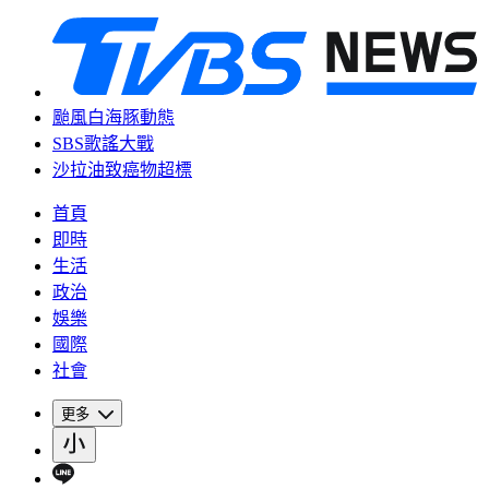
颱風白海豚動態
SBS歌謠大戰
沙拉油致癌物超標
首頁
即時
生活
政治
娛樂
國際
社會
更多