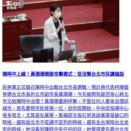
陳時中上線！黃珊珊開啟攻擊模式：從沒幫台北市民講過話
民進黨正式徵召陳時中出戰台北市長選戰，預計將代表柯陣營
參選台北市長的北市副市長黃珊珊，今天被問到是否放心將北
市交給陳時中治理？黃珊珊重砲抨擊，不管任何人要來治理這
城市，首先要把市民放第一位，從防疫開始，中央從指揮中心
很多發言，尤其是在萬華，衛福部次長石崇良說萬華是破口的
時候、還有說北市不疫調不匡列的時候，還有全台灣陪台北坐
牢的時候，她沒看到陳時中有任何的話，她覺得要先跟台北市