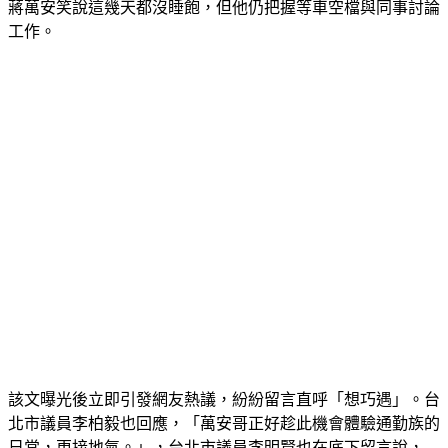
蔣萬安笑說這幾天都沒睡飽，但他仍把握等車空檔與同事討論
工作。
該文曝光後立即引發網友熱議，紛紛留言直呼「想巧遇」。台
北市議員李柏毅也回應，「萬安哥正好趁此機會體驗通勤族的
日常，更接地氣。」，台北市議員李明賢也在底下留言說，