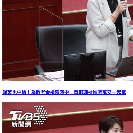
躺著也中槍！為敬老金槓陳時中 黃珊珊扯進蔣萬安一起罵