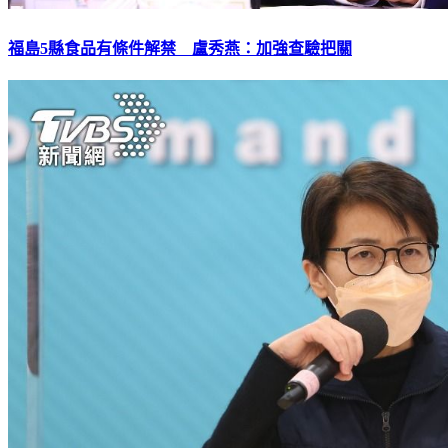
福島5縣食品有條件解禁 盧秀燕：加強查驗把關