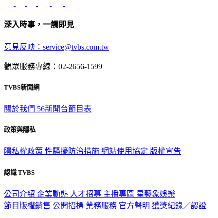
深入時事，一觸即見
意見反映：service@tvbs.com.tw
觀眾服務專線：02-2656-1599
TVBS新聞網
關於我們
56新聞台節目表
政策與隱私
隱私權政策
性騷擾防治措施
網站使用協定
版權宣告
認識 TVBS
公司介紹
企業動態
人才招募
主播專區
星藝象娛樂
節目版權銷售
公開招標
業務服務
官方聲明
獲獎紀錄／認證