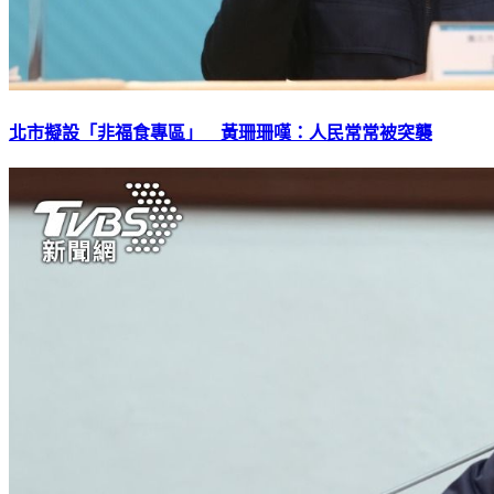
北市擬設「非福食專區」 黃珊珊嘆：人民常常被突襲