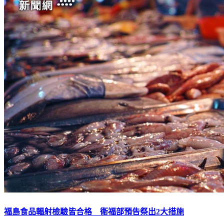
福島食品輻射檢驗皆合格 衛福部預告祭出2大措施