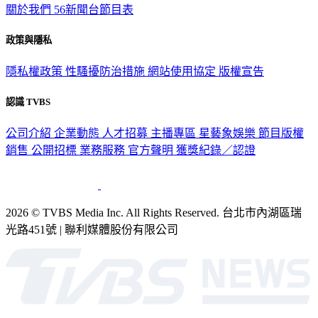
關於我們
56新聞台節目表
政策與隱私
隱私權政策
性騷擾防治措施
網站使用協定
版權宣告
認識 TVBS
公司介紹
企業動態
人才招募
主播專區
星藝象娛樂
節目版權
銷售
公開招標
業務服務
官方聲明
獲獎紀錄／認證
2026 © TVBS Media Inc. All Rights Reserved. 台北市內湖區瑞
光路451號 | 聯利媒體股份有限公司