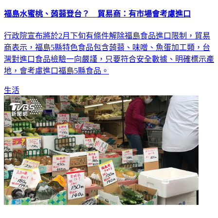
福島水蜜桃、蒟蒻登台？ 貿易商：有市場會考慮進口
行政院宣布將於2月下旬有條件解除福島食品進口限制，貿易
商表示，福島5縣特色食品包含蒟蒻、味噌、魚蛋加工類，台
灣對進口食品檢驗一向嚴謹，只要符合安全數據、明確標示產
地，會考慮進口福島5縣食品。
生活