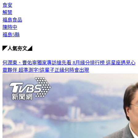
食安
解禁
福島食品
陳時中
福島5縣
◤人氣夯文◢
何潤東、曹佑寧獨家專訪搶先看
8月緣分排行榜 這星座遇見心
靈夥伴
超準測字!這輩子正緣何時會出現