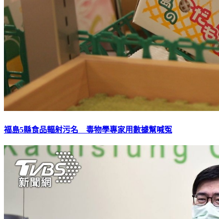
福島5縣食品輻射污名 毒物學專家用數據幫喊冤