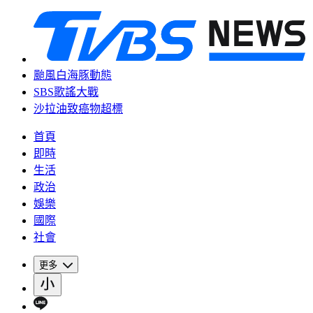
颱風白海豚動態
SBS歌謠大戰
沙拉油致癌物超標
首頁
即時
生活
政治
娛樂
國際
社會
更多