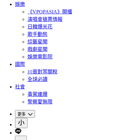
娛樂
《VPOPASIA》開播
演唱會搶票情報
日韓爆米花
歌手動態
綜藝星聞
戲劇星聞
娛樂電影院
國際
川普對等關稅
全球必讀
社會
毒駕連爆
警察愛無限
更多