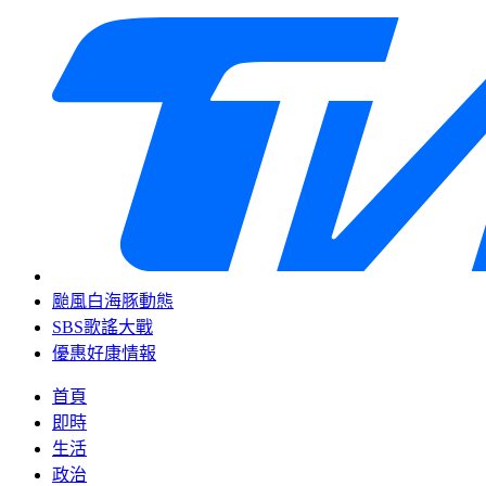
颱風白海豚動態
SBS歌謠大戰
優惠好康情報
首頁
即時
生活
政治