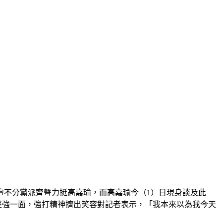
壇不分黨派齊聲力挺高嘉瑜，而高嘉瑜今（1）日現身談及此
堅強一面，強打精神擠出笑容對記者表示，「我本來以為我今天