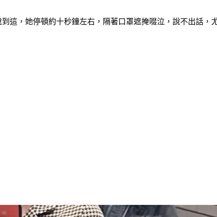
瑜說到這，她停頓約十秒鐘左右，隔著口罩遮掩啜泣，說不出話，