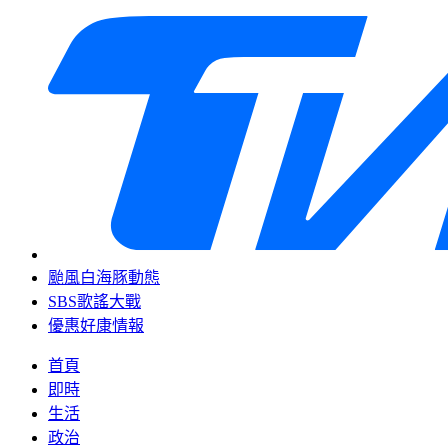
颱風白海豚動態
SBS歌謠大戰
優惠好康情報
首頁
即時
生活
政治