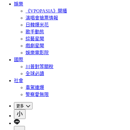
娛樂
《VPOPASIA》開播
演唱會搶票情報
日韓爆米花
歌手動態
綜藝星聞
戲劇星聞
娛樂電影院
國際
川普對等關稅
全球必讀
社會
毒駕連爆
警察愛無限
更多