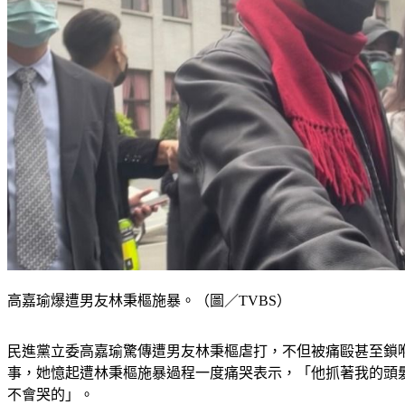
高嘉瑜爆遭男友林秉樞施暴。（圖／TVBS）
民進黨立委高嘉瑜驚傳遭男友林秉樞虐打，不但被痛毆甚至鎖
事，她憶起遭林秉樞施暴過程一度痛哭表示，「他抓著我的頭髮
不會哭的」。