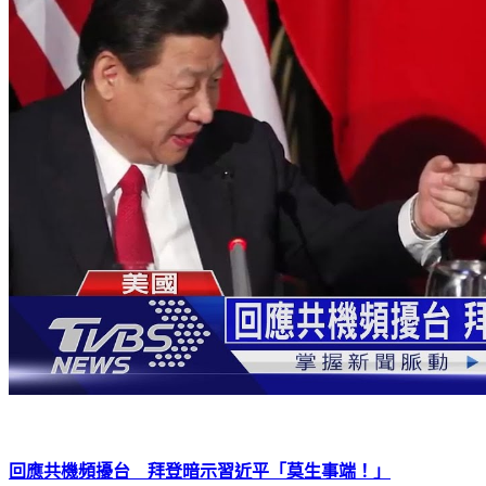
回應共機頻擾台 拜登暗示習近平「莫生事端！」