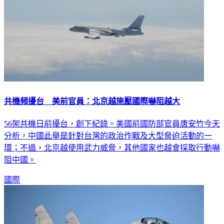
共機頻擾台 美前官員：北京越施壓國際嚇阻越大
56架共機日前擾台，創下紀錄。美國前國防部官員唐安竹今天
分析，中國此舉是針對台灣的政治作戰及大型脅迫活動的一
環；不過，北京越使用武力威脅，其他國家也越會採取行動嚇
阻中國。
國際