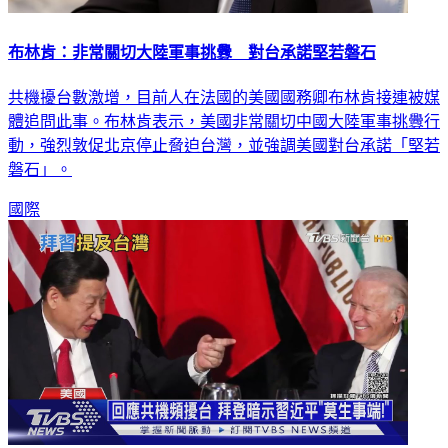
布林肯：非常關切大陸軍事挑釁 對台承諾堅若磐石
共機擾台數激增，目前人在法國的美國國務卿布林肯接連被媒
體追問此事。布林肯表示，美國非常關切中國大陸軍事挑釁行
動，強烈敦促北京停止脅迫台灣，並強調美國對台承諾「堅若
磐石」。
國際