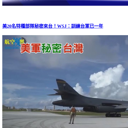
美20名特種部隊秘密來台！WSJ：訓練台軍已一年