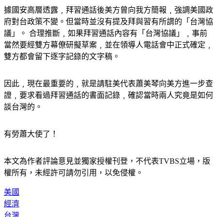
據國安高層透露﹐拜習通話後美方曾向我方簡報﹐強調美國政
府對台政策不變。但當時並沒有提及拜與習有所謂的「台灣協
議」。 合理推斷﹐如果拜習通話內容有「台灣協議」﹐事前
當然要經雙方幕僚研擬草案﹐並在領導人電話會中正式確定﹐
雙方都會留下逐字記錄的文字稿。
因此﹐現在最重要的﹐就是請駐美代表蕭美琴向美方進一步查
證﹐要求看過拜習通話的書面記錄﹐確認當時兩人究竟是如何
談台灣的。
有勞蕭大使了！
本文為作者評論意見並獨家授權刊登，不代表TVBS立場，版
權所有，未經許可請勿引用，以免侵權。
美國
經濟
台灣