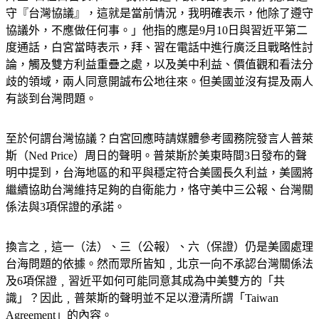
守『台灣協議』，這就是當前情況，我明確表示，他除了遵守
協議外，不應做任何事。」他指的應是9月10日與習近平第二
度通話，白宮當時表示，拜、習在電話中進行廣泛且戰略性討
論，觸及雙方利益重疊之處，以及美中利益、價值觀和看法分
歧的領域，兩人同意開誠布公地往來。但美國並沒有提及兩人
有談到台灣問題。
至於何謂台灣協議？白宮回應時請媒體參考國務院發言人普萊
斯（Ned Price）周日的聲明。普萊斯於美東時間3日發布的聲
明中提到，台海地區的和平與穩定符合美國長久利益，美國將
繼續協助台灣維持足夠的自衛能力，恪守美中三公報、台灣關
係法與3項保證的承諾。
換言之﹐這一（法）、三（公報）、六（保證）仍是美國處理
台海問題的依據。然而眾所皆知﹐北京一向不承認台灣關係法
及6項保證﹐習近平如何可能同意其成為中美雙方的「共
識」？因此﹐普萊斯的聲明並不足以澄清所謂「Taiwan 
Agreement」的內容。