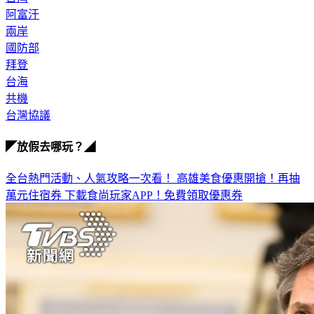
阿富汗
兩岸
國防部
拜登
台海
共機
台灣協議
◤放假去哪玩？◢
全台熱門活動、人氣攻略一次看！
高雄美食優惠開搶！再抽
萬元住宿券
下載食尚玩家APP！免費領取優惠券