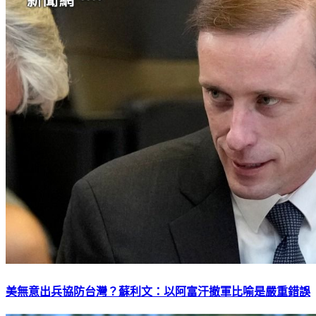
美無意出兵協防台灣？蘇利文：以阿富汗撤軍比喻是嚴重錯誤