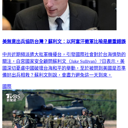
美無意出兵協防台灣？蘇利文：以阿富汗撤軍比喻是嚴重錯誤
中共近期頻派遣大批軍機擾台，引發國際社會對於台海情勢的
關注，白宮國家安全顧問蘇利文（Jake Sullivan）7日表示，美
國深切憂慮中國破壞台海和平的舉動，至於被問到美國是否準
備好出兵相救？蘇利文則說，會盡力避免這一天到來。
國際