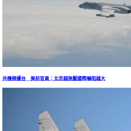
共機頻擾台 美前官員：北京越施壓國際嚇阻越大