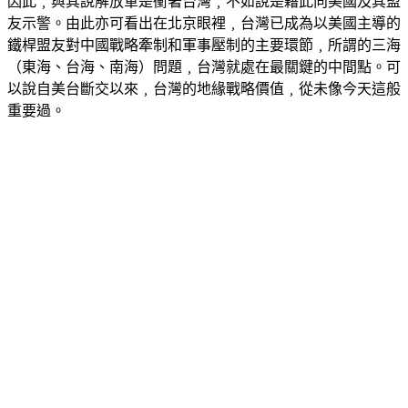
因此﹐與其說解放軍是衝著台灣﹐不如說是藉此向美國及其盟
友示警。由此亦可看出在北京眼裡﹐台灣已成為以美國主導的
鐵桿盟友對中國戰略牽制和軍事壓制的主要環節﹐所謂的三海
（東海、台海、南海）問題﹐台灣就處在最關鍵的中間點。可
以說自美台斷交以來﹐台灣的地緣戰略價值﹐從未像今天這般
重要過。