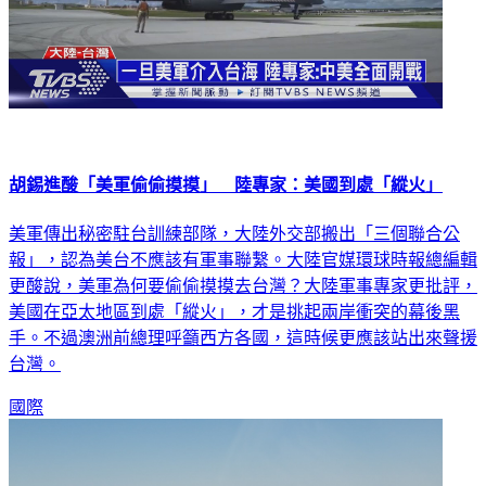
胡錫進酸「美軍偷偷摸摸」 陸專家：美國到處「縱火」
美軍傳出秘密駐台訓練部隊，大陸外交部搬出「三個聯合公
報」，認為美台不應該有軍事聯繫。大陸官媒環球時報總編輯
更酸說，美軍為何要偷偷摸摸去台灣？大陸軍事專家更批評，
美國在亞太地區到處「縱火」，才是挑起兩岸衝突的幕後黑
手。不過澳洲前總理呼籲西方各國，這時候更應該站出來聲援
台灣。
國際