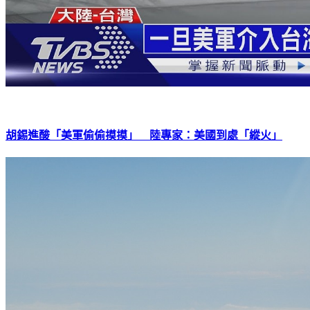
胡錫進酸「美軍偷偷摸摸」 陸專家：美國到處「縱火」