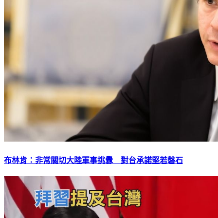
布林肯：非常關切大陸軍事挑釁 對台承諾堅若磐石