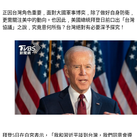
正因台灣角色重要﹐面對大國軍事博奕﹐除了做好自身防衛﹐
更需關注美中的動向。也因此﹐美國總統拜登日前口出「台灣
協議」之說﹐究竟意何所指？台灣絕對有必要深予探究！
拜登5日在白宮表示，「我和習近平談到台灣，我們同意會遵