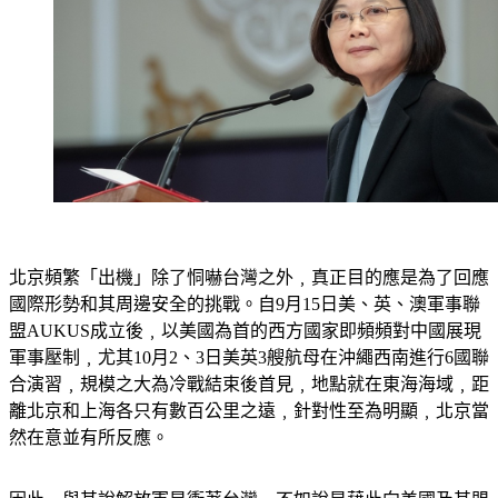
北京頻繁「出機」除了恫嚇台灣之外﹐真正目的應是為了回應
國際形勢和其周邊安全的挑戰。自9月15日美、英、澳軍事聯
盟AUKUS成立後﹐以美國為首的西方國家即頻頻對中國展現
軍事壓制﹐尤其10月2、3日美英3艘航母在沖繩西南進行6國聯
合演習﹐規模之大為冷戰結束後首見﹐地點就在東海海域﹐距
離北京和上海各只有數百公里之遠﹐針對性至為明顯﹐北京當
然在意並有所反應。