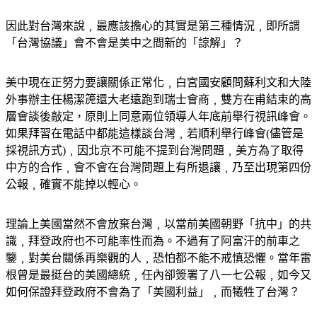
因此對台灣來說﹐最應該擔心的其實是第三種情況﹐即所謂
「台灣協議」會不會是美中之間新的「諒解」？
美中現在正努力要讓關係正常化﹐白宮國安顧問蘇利文和大陸
外事辦主任楊潔箎還大老遠跑到瑞士會商﹐雙方在甫結束的高
層會談後敲定，原則上同意兩位領導人年底前舉行視訊峰會。
如果拜習在電話中都能這樣談台灣﹐若順利舉行峰會(儘管是
採視訊方式)﹐因北京不可能不提到台灣問題﹐美方為了取得
中方的合作﹐會不會在台灣問題上有所退讓﹐乃至出現第四份
公報﹐確實不能掉以輕心。
理論上美國當然不會放棄台灣﹐以當前美國朝野「抗中」的共
識﹐拜登政府也不可能率性而為。不過有了阿富汗的前車之
鑒﹐對美台關係再樂觀的人﹐恐怕都不能不戒慎恐懼。當年雷
根曾是最挺台的美國總統﹐任內卻簽署了八一七公報﹐如今又
如何保證拜登政府不會為了「美國利益」﹐而犧牲了台灣？