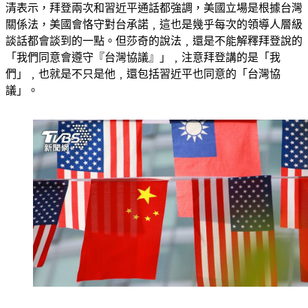
清表示，拜登兩次和習近平通話都強調，美國立場是根據台灣
關係法，美國會恪守對台承諾﹐這也是幾乎每次的領導人層級
談話都會談到的一點。但莎奇的說法﹐還是不能解釋拜登說的
「我們同意會遵守『台灣協議』」﹐注意拜登講的是「我
們」﹐也就是不只是他﹐還包括習近平也同意的「台灣協
議」。