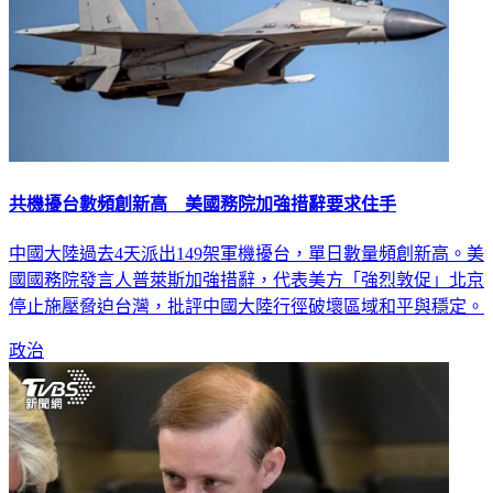
共機擾台數頻創新高 美國務院加強措辭要求住手
中國大陸過去4天派出149架軍機擾台，單日數量頻創新高。美
國國務院發言人普萊斯加強措辭，代表美方「強烈敦促」北京
停止施壓脅迫台灣，批評中國大陸行徑破壞區域和平與穩定。
政治