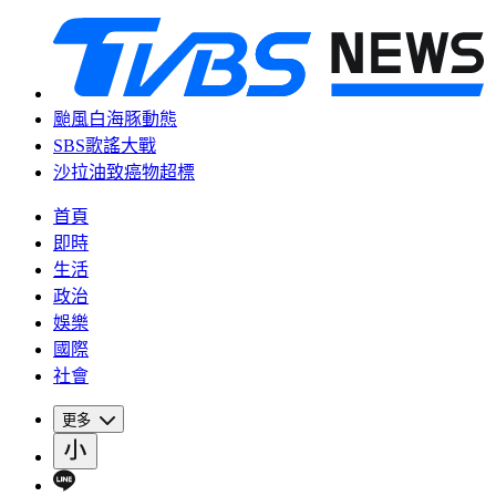
颱風白海豚動態
SBS歌謠大戰
沙拉油致癌物超標
首頁
即時
生活
政治
娛樂
國際
社會
更多