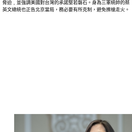
脅迫﹐並強調美國對台灣的承諾堅若磐石。身為三軍統帥的蔡
英文總統也正告北京當局，務必要有所克制，避免擦槍走火。