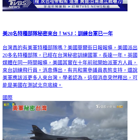
美20名特種部隊秘密來台！WSJ：訓練台軍已一年
台灣真的有美軍特種部隊嗎？美國華爾街日報報導，美國派出
20多名特種部隊，已經在台灣秘密訓練國軍，長達一年。英國
媒體在同一時間報導，美國其實在十年前就開始派軍方人員，
來台訓練飛行員。消息傳出，有共和黨參議員表態支持，還說
美軍應該派更多人來台灣。學者認為，這個消息突然釋出，可
能是美國在測試北京底線。
國際