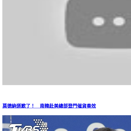
莫德納道歉了！ 南韓赴美總部登門催貨奏效