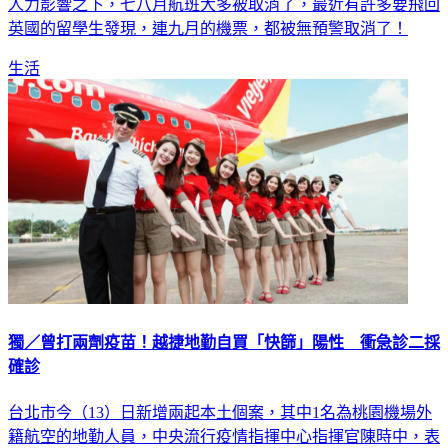
人力影響之下，七八月航班大多被取消了，最近有許多要飛回
英國的留學生發現，連九月的機票，都被無預警取消了！
生活
獨／曾打兩劑疫苗！越捷地勤自買「快篩」陽性 衝急診二採
確診
台北市今（13）日新增兩起本土個案，其中1名為桃園機場外
籍航空的地勤人員，中央流行疫情指揮中心指揮官陳時中，表