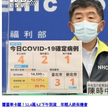
覆蓋率卡關！52.4萬AZ下午到貨 年輕人終有機會