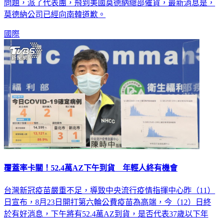
問題，派了代表團，飛到美國莫德納總部催貨，最新消息是，
莫德納公司已經向南韓道歉。
國際
覆蓋率卡關！52.4萬AZ下午到貨 年輕人終有機會
台灣新冠疫苗嚴重不足，導致中央流行疫情指揮中心昨（11）
日宣布，8月23日開打第六輪公費疫苗為高端，今（12）日終
於有好消息，下午將有52.4萬AZ到貨，是否代表37歲以下年