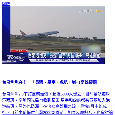
國際
台帛泡泡夯！ 「長榮、星宇、虎航」喊+1高雄擬飛
台帛泡泡2.0下訂反應熱烈，超過6000人想去，目前華航每周
飛兩班，帛琉觀光局也收到長榮.星宇和虎航都有意願加入泡
泡航班，另外也透漏正在洽談高雄飛帛琉，最快9月中能成
行，目前帛琉提供台灣2000劑疫苗，如果反應熱烈，也會討論