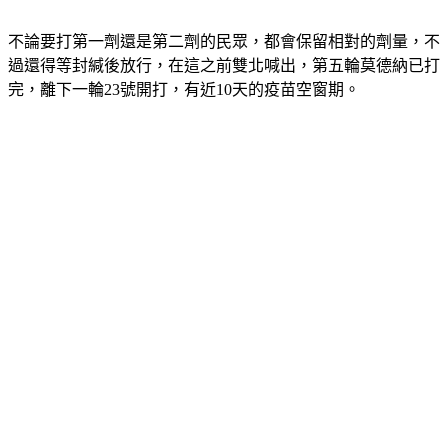
不論要打第一劑還是第二劑的民眾，都會保留相對的劑量，不
過還得等封緘後放行，在這之前雙北喊出，第五輪莫德納已打
完，離下一輪23號開打，有近10天的疫苗空窗期。