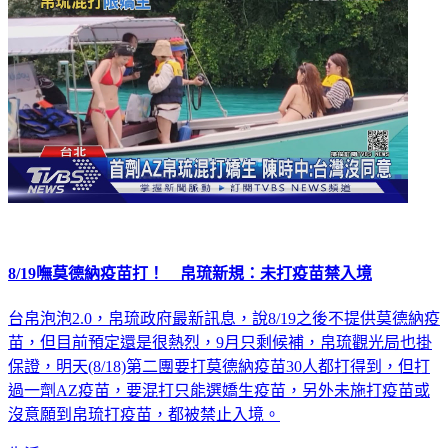
8/19嘸莫德納疫苗打！ 帛琉新規：未打疫苗禁入境
台帛泡泡2.0，帛琉政府最新訊息，說8/19之後不提供莫德納疫
苗，但目前預定還是很熱烈，9月只剩候補，帛琉觀光局也掛
保證，明天(8/18)第二團要打莫德納疫苗30人都打得到，但打
過一劑AZ疫苗，要混打只能選嬌生疫苗，另外未施打疫苗或
沒意願到帛琉打疫苗，都被禁止入境。