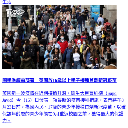
生活
開學季超前部署 英開放16歲以上學子接種首劑新冠疫苗
英國新一波疫情在近期持續升溫，衛生大臣賈維德（Sajid
Javid）今（15）日發表一項最新的疫苗接種措施，表示將在8
月23日前，為國內16、17歲的青少年接種首劑新冠疫苗，以確
保該年齡層的青少年能在9月重返校園之前，獲得最大的保護
力。