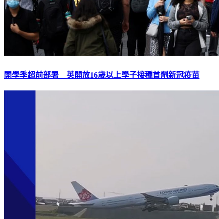
開學季超前部署 英開放16歲以上學子接種首劑新冠疫苗