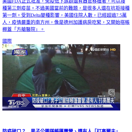
美國FDA正式批准，免疫低下族群還有器官移植者，可以接
種第三劑疫苗。不過美國當前的難題，是很多人還在抗拒接種
第一劑。受到Delta變種影響，美國住院人數，已經超過7.5萬
人，疫情嚴重的南方州，像是德州加護病房吃緊，又開始搭帳
棚蓋「方艙醫院」。
國際
防疫破口？ 男子公園搭帳篷露營、還有人「打高爾夫」