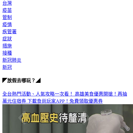
台灣
疫苗
管制
疫情
疾管署
症狀
措施
接種
新冠肺炎
新冠
◤放假去哪玩？◢
全台熱門活動、人氣攻略一次看！
高雄美食優惠開搶！再抽
萬元住宿券
下載食尚玩家APP！免費領取優惠券