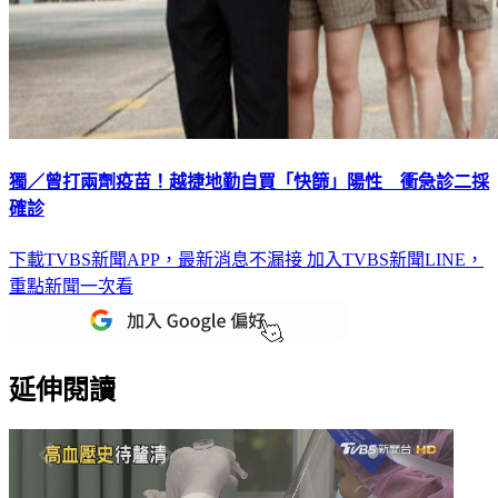
獨／曾打兩劑疫苗！越捷地勤自買「快篩」陽性 衝急診二採
確診
下載TVBS新聞APP，最新消息不漏接
加入TVBS新聞LINE，
重點新聞一次看
延伸閱讀