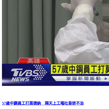
57歲中鋼員工打莫德納 隔天上工嘔吐昏迷不治