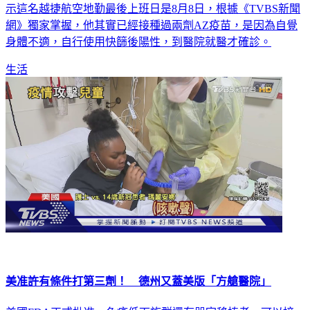
示這名越捷航空地勤最後上班日是8月8日，根據《TVBS新聞
網》獨家掌握，他其實已經接種過兩劑AZ疫苗，是因為自覺
身體不適，自行使用快篩後陽性，到醫院就醫才確診。
生活
美准許有條件打第三劑！ 德州又蓋美版「方艙醫院」