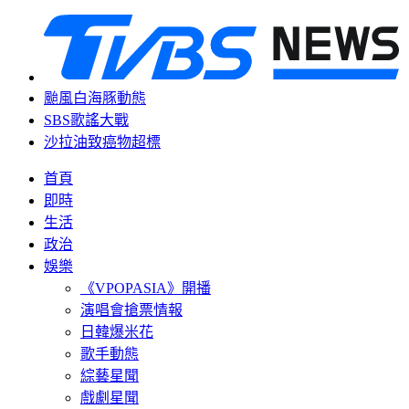
颱風白海豚動態
SBS歌謠大戰
沙拉油致癌物超標
首頁
即時
生活
政治
娛樂
《VPOPASIA》開播
演唱會搶票情報
日韓爆米花
歌手動態
綜藝星聞
戲劇星聞