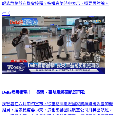
輕族群終於有機會接種？指揮官陳時中表示，還要再討論。
生活
Delta病毒衝擊！ 長榮、華航飛英國航班再砍
疾管署在六月中旬宣布，從重點高風險國家航線航班返臺的機
組員，居家檢疫要14天，這也影響國籍航空公司飛英國航班，