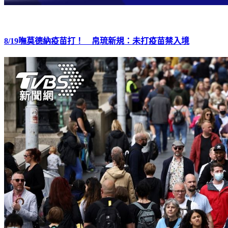
8/19嘸莫德納疫苗打！ 帛琉新規：未打疫苗禁入境