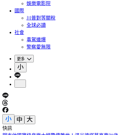
娛樂電影院
國際
川普對等關稅
全球必讀
社會
毒駕連爆
警察愛無限
更多
快訊