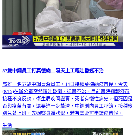
57歲中鋼員工打莫德納 隔天上工嘔吐昏迷不治
高雄一名57歲中鋼資深員工，14日接種莫德納疫苗後，今天
(8/15)在辦公室突然嘔吐昏倒，送醫不治，目前醫院通報疫苗
接種不良反應，衛生局晚間證實，死者有慢性病史，但死因是
否與疫苗有關，還要進一步釐清，中鋼則向員工呼籲，接種後
別急著上班，先觀察身體狀況，若有需要可申請疫苗假。
生活