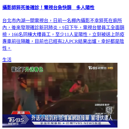
攝影師猝死後確診！電視台急快篩 多人陽性
台北市內湖一間電視台，日前一名棚內攝影不幸猝死在廁所
內，後來發現確診新冠肺炎，9日下午，電視台替員工全面篩
檢，166名同棟大樓員工，至少11人呈陽性，立刻被送上防疫
專車前往隔離，目前也已經有2人PCR結果出爐，幸好都是陰
性。
生活