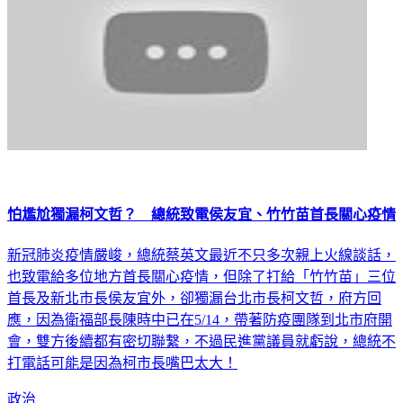
怕尷尬獨漏柯文哲？ 總統致電侯友宜、竹竹苗首長關心疫情
新冠肺炎疫情嚴峻，總統蔡英文最近不只多次親上火線談話，
也致電給多位地方首長關心疫情，但除了打給「竹竹苗」三位
首長及新北市長侯友宜外，卻獨漏台北市長柯文哲，府方回
應，因為衛福部長陳時中已在5/14，帶著防疫團隊到北市府開
會，雙方後續都有密切聯繫，不過民進黨議員就虧說，總統不
打電話可能是因為柯市長嘴巴太大！
政治