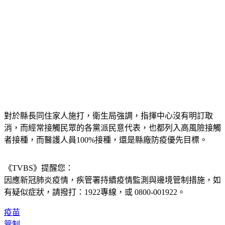
對於縣長同住家人施打，衛生局強調，指揮中心沒有明訂取
消，而經常接觸民眾的各黨派民意代表，也都列入高風險接觸
者接種，而醫護人員100%接種，還是縣廠防疫優先目標。
《TVBS》提醒您：
因應新冠肺炎疫情，疾管署持續疫情監測與邊境管制措施，
如
有疑似症狀，請撥打：1922專線，或 0800-001922。
疫苗
管制