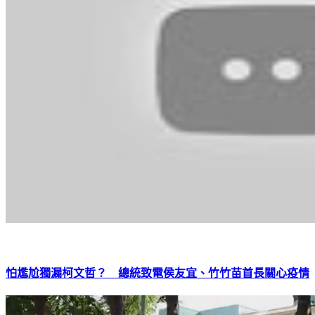
怕尷尬獨漏柯文哲？ 總統致電侯友宜、竹竹苗首長關心疫情