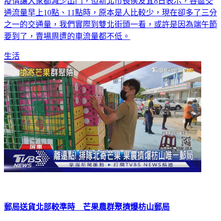
疫情讓大家都減少出門，但新北市長侯友宜8日表示，各區交
通流量早上10點、11點時，原本是人比較少，現在卻多了三分
之一的交通量，我們實際到雙北街頭一看，或許是因為端午節
要到了，賣場周遭的車流量都不低。
生活
郵局送貨北部較準時 芒果農群聚擠爆枋山郵局