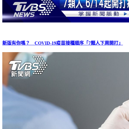
新版有你嗎？ COVID-19疫苗接種順序「7類人下周開打」