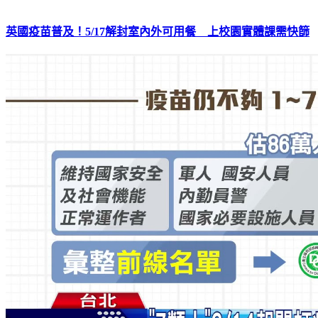
英國疫苗普及！5/17解封室內外可用餐 上校園實體課需快篩