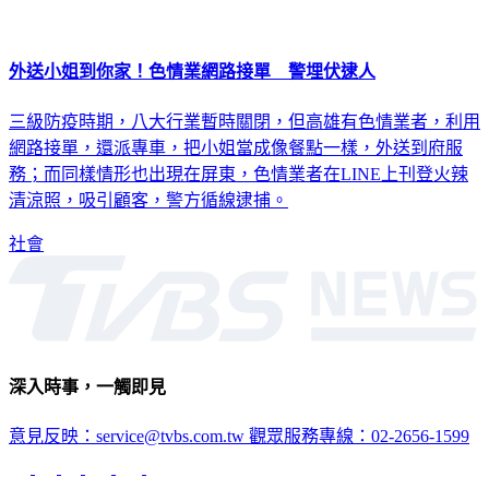
外送小姐到你家！色情業網路接單 警埋伏逮人
三級防疫時期，八大行業暫時關閉，但高雄有色情業者，利用
網路接單，還派專車，把小姐當成像餐點一樣，外送到府服
務；而同樣情形也出現在屏東，色情業者在LINE上刊登火辣
清涼照，吸引顧客，警方循線逮捕。
社會
深入時事，一觸即見
意見反映：service@tvbs.com.tw
觀眾服務專線：02-2656-1599