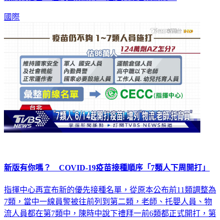
國際
新版有你嗎？ COVID-19疫苗接種順序「7類人下周開打」
指揮中心再宣布新的優先接種名單，從原本公布前11類調整為
7類，當中一線員警被往前列到第二類，老師、托嬰人員、物
流人員都在第7類中，陳時中說下禮拜一前6類都正式開打，第