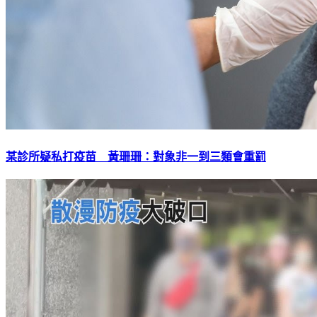
某診所疑私打疫苗 黃珊珊：對象非一到三類會重罰