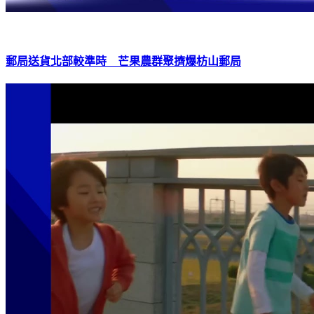
郵局送貨北部較準時 芒果農群聚擠爆枋山郵局