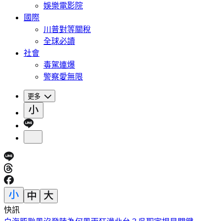
娛樂電影院
國際
川普對等關稅
全球必讀
社會
毒駕連爆
警察愛無限
更多
快訊