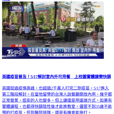
英國疫苗普及！5/17解封室內外可用餐 上校園實體課需快篩
英國挺過疫情高峰，也超過2千萬人打完二劑疫苗，5/17進入
第三階段解封。在當地留學的台灣人說餐廳開放內用，幾乎都
正常營業，逛街的人也變多，但上課還是用遠端方式，如果有
實體課程，也都得快篩陰性後才能進教室。儘管不到35歲不能
預約打疫苗，但到醫院排隊，還是有機會能施打。