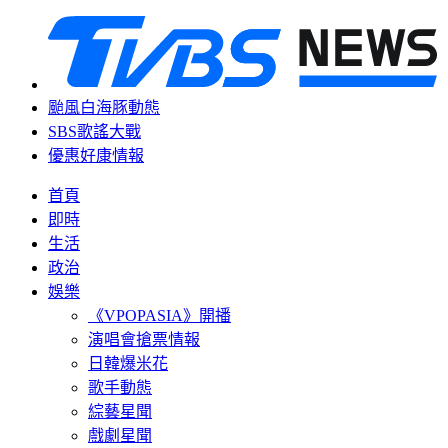
颱風白海豚動態
SBS歌謠大戰
優惠好康情報
首頁
即時
生活
政治
娛樂
《VPOPASIA》開播
演唱會搶票情報
日韓爆米花
歌手動態
綜藝星聞
戲劇星聞