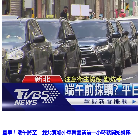
直擊！端午將至 雙北賣場外車輛營業前一小時就開始排隊