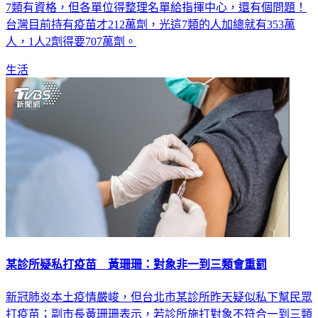
7類有資格，但各單位得整理名單給指揮中心，還有個問題！
台灣目前持有疫苗才212萬劑，光這7類的人加總就有353萬
人，1人2劑得要707萬劑。
生活
某診所疑私打疫苗 黃珊珊：對象非一到三類會重罰
新冠肺炎本土疫情嚴峻，但台北市某診所昨天疑似私下幫民眾
打疫苗；副市長黃珊珊表示，若診所施打對象不符合一到三類