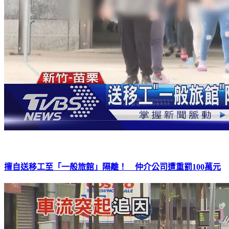
擅自送移工至「一般旅館」隔離！ 仲介公司遭重罰100萬元