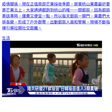
疫情關係，現在正值南部芒果採收季節，屏東枋山果農最近要
寄芒果北上，大家通通都跑到枋山的唯一一間郵局，因為郵局
寄送準時，運費又便宜一點，所以每天郵局一開門，果農們大
排長龍，形成了戶外群聚，出動郵局人員和警察，現場不斷指
揮引導拉開社交距離。
生活