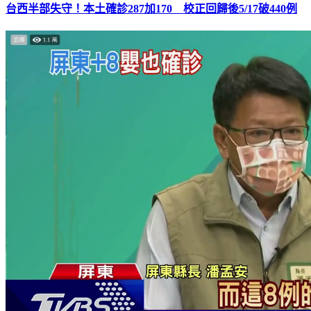
台西半部失守！本土確診287加170 校正回歸後5/17破440例