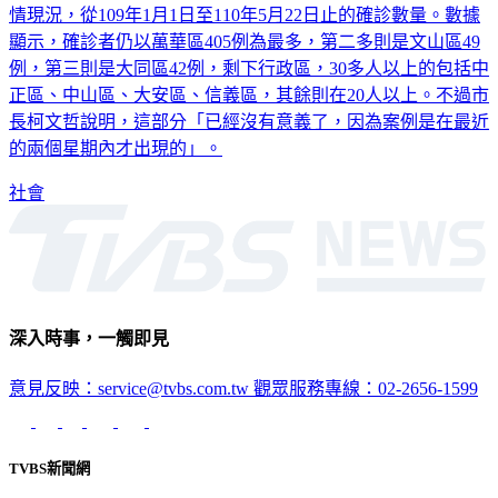
情現況，從109年1月1日至110年5月22日止的確診數量。數據
顯示，確診者仍以萬華區405例為最多，第二多則是文山區49
例，第三則是大同區42例，剩下行政區，30多人以上的包括中
正區、中山區、大安區、信義區，其餘則在20人以上。不過市
長柯文哲說明，這部分「已經沒有意義了，因為案例是在最近
的兩個星期內才出現的」。
社會
深入時事，一觸即見
意見反映：service@tvbs.com.tw
觀眾服務專線：02-2656-1599
TVBS新聞網