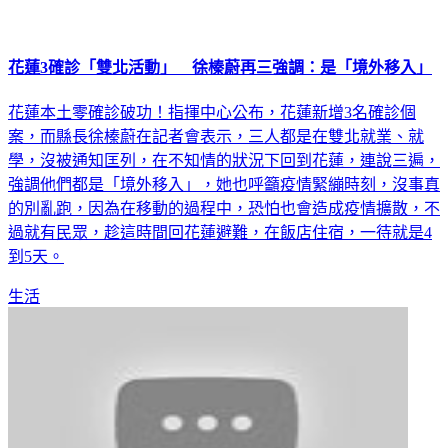
花蓮3確診「雙北活動」 徐榛蔚再三強調：是「境外移入」
花蓮本土零確診破功！指揮中心公布，花蓮新增3名確診個
案，而縣長徐榛蔚在記者會表示，三人都是在雙北就業、就
學，沒被通知匡列，在不知情的狀況下回到花蓮，連說三遍，
強調他們都是「境外移入」，她也呼籲疫情緊繃時刻，沒事真
的別亂跑，因為在移動的過程中，恐怕也會造成疫情擴散，不
過就有民眾，趁這時間回花蓮避難，在飯店住宿，一待就是4
到5天。
生活