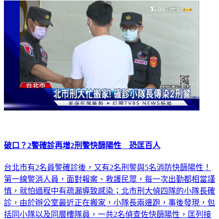
破口？2警確診再增2刑警快篩陽性 恐匡百人
台北市有2名員警確診後，又有2名刑警與5名消防快篩陽性！
第一線警消人員，面對報案、救護民眾，每一次出勤都相當謹
慎，就怕過程中有疏漏導致感染；北市刑大偵四隊的小隊長確
診，由於辦公室最近正在搬家，小隊長兩邊跑，事後發現，包
括同小隊以及同層樓隊員，一共2名偵查佐快篩陽性，匡列接