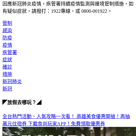
因應新冠肺炎疫情，疾管署持續疫情監測與邊境管制措施，
如
有疑似症狀，請撥打：1922專線，或 0800-001922。
管制
感染
防疫
疫情
疾管署
症狀
確診
措施
新冠肺炎
新冠
◤放假去哪玩？◢
全台熱門活動、人氣攻略一次看！
高雄美食優惠開搶！再抽
萬元住宿券
下載食尚玩家APP！免費領取優惠券