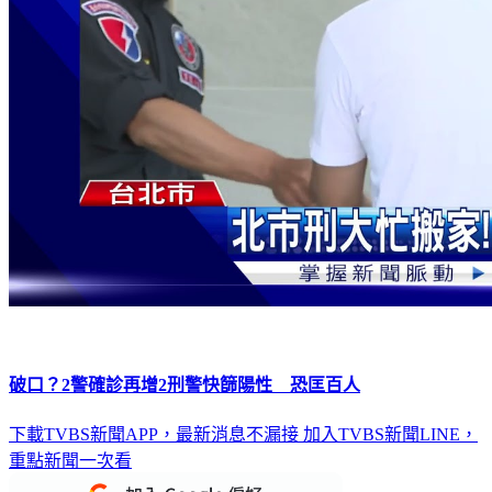
破口？2警確診再增2刑警快篩陽性 恐匡百人
下載TVBS新聞APP，最新消息不漏接
加入TVBS新聞LINE，
重點新聞一次看