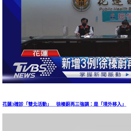
花蓮3確診「雙北活動」 徐榛蔚再三強調：是「境外移入」