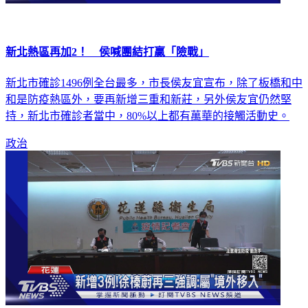
新北熱區再加2！ 侯喊團結打贏「險戰」
新北市確診1496例全台最多，市長侯友宜宣布，除了板橋和中
和是防疫熱區外，要再新增三重和新莊，另外侯友宜仍然堅
持，新北市確診者當中，80%以上都有萬華的接觸活動史。
政治