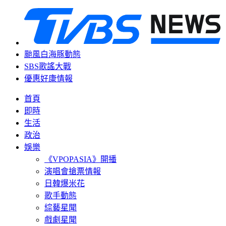
颱風白海豚動態
SBS歌謠大戰
優惠好康情報
首頁
即時
生活
政治
娛樂
《VPOPASIA》開播
演唱會搶票情報
日韓爆米花
歌手動態
綜藝星聞
戲劇星聞