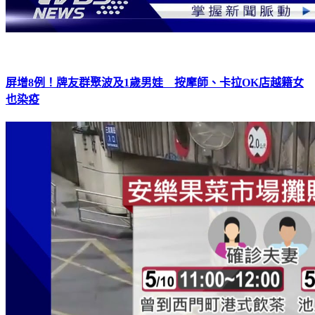
屏增8例！牌友群聚波及1歲男娃 按摩師、卡拉OK店越籍女
也染疫