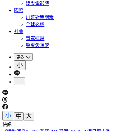
娛樂電影院
國際
川普對等關稅
全球必讀
社會
毒駕連爆
警察愛無限
更多
快訊