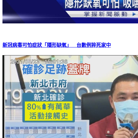
新冠病毒可怕症狀「隱形缺氧」 台數例猝死家中