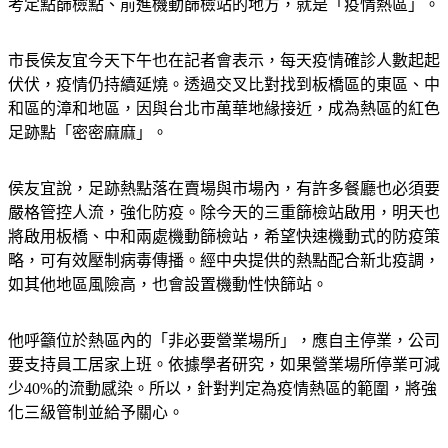
考定點篩檢點、前進機動篩檢站的地方，就是「疫情熱區」。
市長侯友宜今天下午也在記者會表示，每天疫情確診人數起起
伏伏，疫情仍持續延燒。透過交叉比對找到板橋區的東區、中
和區的漳和地區，因與台北市萬華地緣接近，成為熱區的紅色
足跡點「密密麻麻」。
侯友宜說，足跡熱點落在賣場與市場內，有許多餐廳也必須要
嚴格管控人流，強化防疫。除今天的三重篩檢站啟用，明天也
將啟用板橋、中和兩處機動篩檢站，希望快速機動式的防疫策
略，可有效壓制病毒傳播。經中央提供的熱點配合新北疫調，
如其他地區風險高，也會設置機動性快篩站。
他呼籲位於熱區內的「非必要營業場所」，應自主停業，公司
要支持員工居家上班。依據學者研究，如果營業場所停業可減
少40%的流動感染。所以，針對判定為疫情熱區的範圍，將強
化三級管制並給予關心。