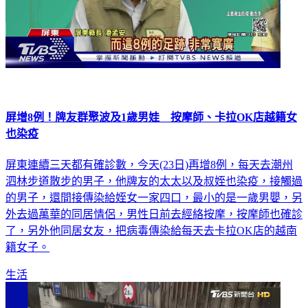
屏增8例！牌友群聚波及1歲男娃 按摩師、卡拉OK店越籍女
也染疫
屏東連續三天都有確診數，今天(23日)再增8例，每天去潮州
泗林步道散步的男子，他牌友的太太以及叔姪也染疫，接觸過
的男子，還間接傳染給姪女一家四口，最小的是一歲男嬰，另
外去過萬華的同居情侶，男性日前去經絡按摩，按摩師也確診
了，另外他同居女友，把病毒傳染給每天去卡拉OK店的越南
籍女子。
生活