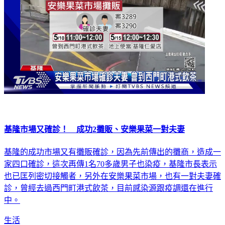
基隆市場又確診！ 成功2攤販、安樂果菜一對夫妻
基隆的成功市場又有攤販確診，因為先前傳出的攤商，造成一
家四口確診，這次再傳1名70多歲男子也染疫，基隆市長表示
也已匡列密切接觸者，另外在安樂果菜市場，也有一對夫妻確
診，曾經去過西門町港式飲茶，目前感染源跟疫調還在進行
中。
生活