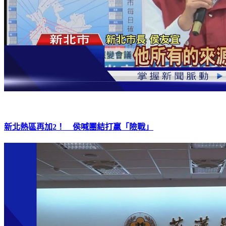
新北熱區再加2！ 侯喊團結打贏「險戰」