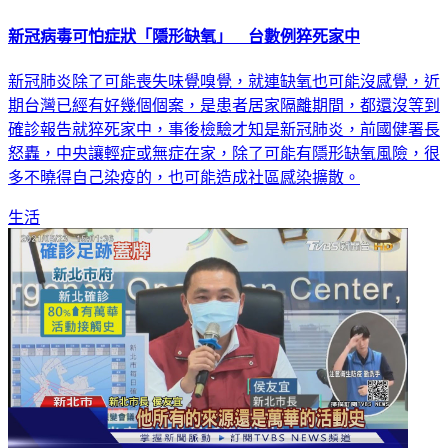
新冠病毒可怕症狀「隱形缺氧」 台數例猝死家中
新冠肺炎除了可能喪失味覺嗅覺，就連缺氧也可能沒感覺，近
期台灣已經有好幾個個案，是患者居家隔離期間，都還沒等到
確診報告就猝死家中，事後檢驗才知是新冠肺炎，前國健署長
怒轟，中央讓輕症或無症在家，除了可能有隱形缺氧風險，很
多不曉得自己染疫的，也可能造成社區感染擴散。
生活