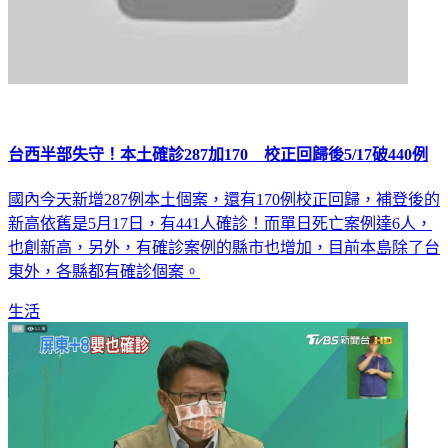
台西半部失守！本土確診287加170 校正回歸後5/17破440例
國內今天新增287例本土個案，還有170例校正回歸，補登後的
新高依舊是5月17日，有441人確診！而單日死亡案例達6人，
也創新高，另外，有確診案例的縣市也增加，目前本島除了台
東外，各縣都有確診個案。
生活