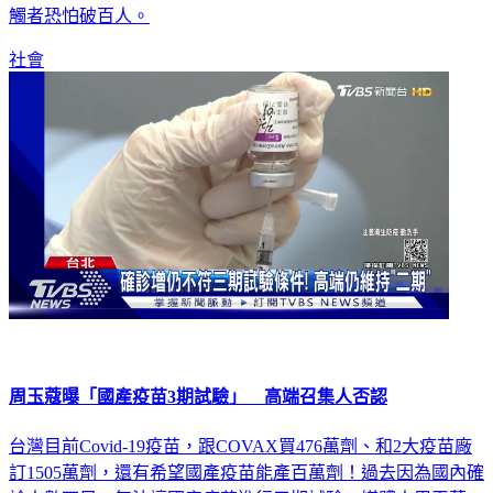
觸者恐怕破百人。
社會
周玉蔻曝「國產疫苗3期試驗」 高端召集人否認
台灣目前Covid-19疫苗，跟COVAX買476萬劑、和2大疫苗廠
訂1505萬劑，還有希望國產疫苗能產百萬劑！過去因為國內確