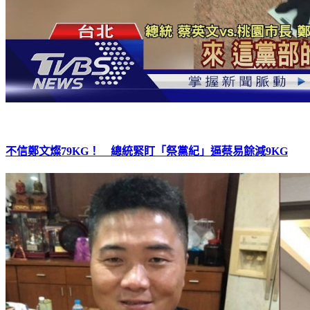
不信鄭文燦79KG！ 總統緊盯「祭黨紀」逼蔡易餘減9KG