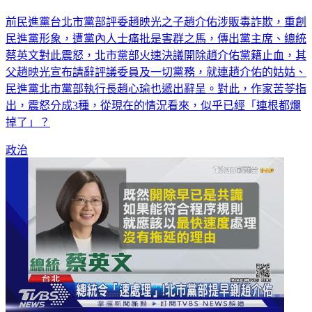
前民進黨台北市黨部評委趙映光之子趙介佑涉販毒詐欺，重創
民進黨形象，遭黨內人士痛批是害群之馬，傳出黨主席、總統
蔡英文對此震怒，北市黨部火速決議開除趙介佑黨籍止血，其
父趙映光宣布請辭評議委員及一切黨務，就連趙介佑的姑姑、
民進黨北市黨部執行長趙心瑜也遞出辭呈。對此，作家苦苓指
出，震怒分成3種，從現在的情況看來，似乎已經「連根都爛
掉了」？
政治