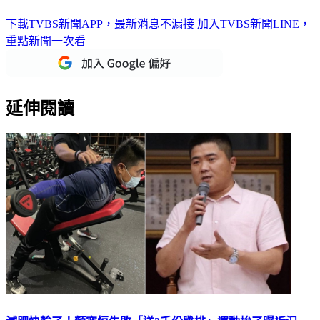
下載TVBS新聞APP，最新消息不漏接
加入TVBS新聞LINE，
重點新聞一次看
延伸閱讀
減肥快輸了！顏寬恒失敗「送2千份雞排」運動拚了曝近況