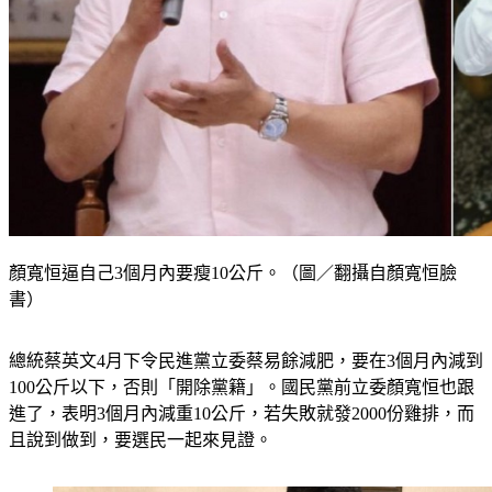
顏寬恒逼自己3個月內要瘦10公斤。（圖／翻攝自顏寬恒臉
書）
總統蔡英文4月下令民進黨立委蔡易餘減肥，要在3個月內減到
100公斤以下，否則「開除黨籍」。國民黨前立委顏寬恒也跟
進了，表明3個月內減重10公斤，若失敗就發2000份雞排，而
且說到做到，要選民一起來見證。