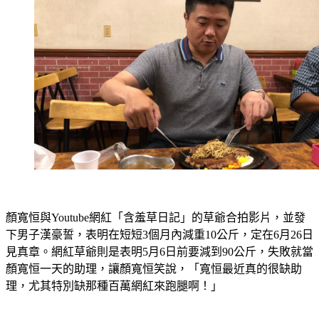
顏寬恒與Youtube網紅「含羞草日記」的草爺合拍影片，並發
下男子漢豪誓，表明在短短3個月內減重10公斤，定在6月26日
見真章。網紅草爺則是表明5月6日前要減到90公斤，失敗就當
顏寬恒一天的助理，讓顏寬恒笑說，「寬恒最近真的很缺助
理，尤其特別缺那種百萬網紅來跑腿啊！」