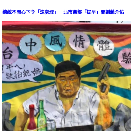
總統不開心下令「速處理」 北市黨部「提早」開鍘趙介佑