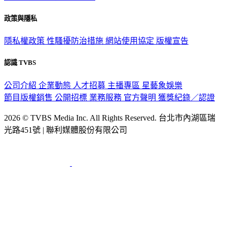
政策與隱私
隱私權政策
性騷擾防治措施
網站使用協定
版權宣告
認識 TVBS
公司介紹
企業動態
人才招募
主播專區
星藝象娛樂
節目版權銷售
公開招標
業務服務
官方聲明
獲獎紀錄／認證
2026 © TVBS Media Inc. All Rights Reserved. 台北市內湖區瑞
光路451號 | 聯利媒體股份有限公司