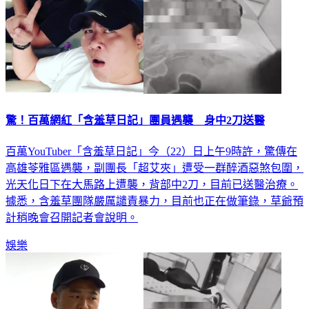
驚！百萬網紅「含羞草日記」團員遇襲 身中2刀送醫
百萬YouTuber「含羞草日記」今（22）日上午9時許，驚傳在
高雄苓雅區遇襲，副團長「超艾夾」遭受一群醉酒惡煞包圍，
光天化日下在大馬路上遭襲，背部中2刀，目前已送醫治療。
據悉，含羞草團隊嚴厲譴責暴力，目前也正在做筆錄，草爺預
計稍晚會召開記者會說明。
娛樂