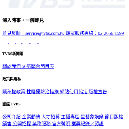
深入時事，一觸即見
意見反映：service@tvbs.com.tw
觀眾服務專線：02-2656-1599
TVBS新聞網
關於我們
56新聞台節目表
政策與隱私
隱私權政策
性騷擾防治措施
網站使用協定
版權宣告
認識 TVBS
公司介紹
企業動態
人才招募
主播專區
星藝象娛樂
節目版權
銷售
公開招標
業務服務
官方聲明
獲獎紀錄／認證