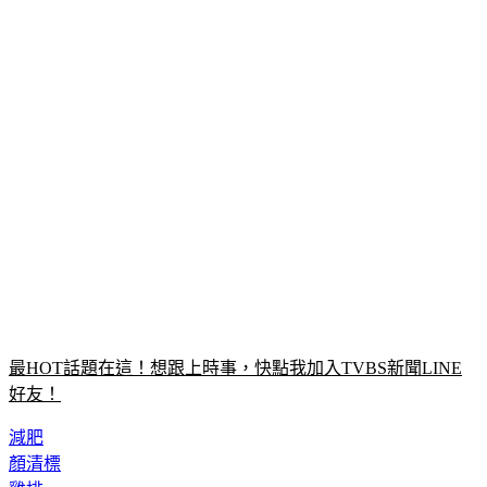
最HOT話題在這！想跟上時事，快點我加入TVBS新聞LINE
好友！
減肥
顏清標
雞排