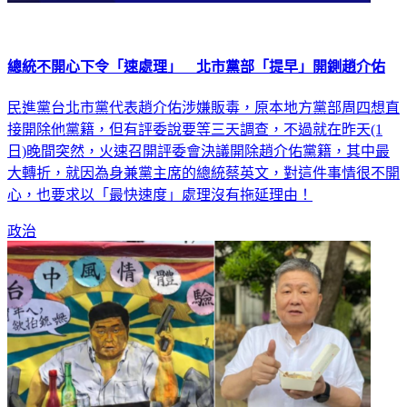
總統不開心下令「速處理」 北市黨部「提早」開鍘趙介佑
民進黨台北市黨代表趙介佑涉嫌販毒，原本地方黨部周四想直
接開除他黨籍，但有評委說要等三天調查，不過就在昨天(1
日)晚間突然，火速召開評委會決議開除趙介佑黨籍，其中最
大轉折，就因為身兼黨主席的總統蔡英文，對這件事情很不開
心，也要求以「最快速度」處理沒有拖延理由！
政治