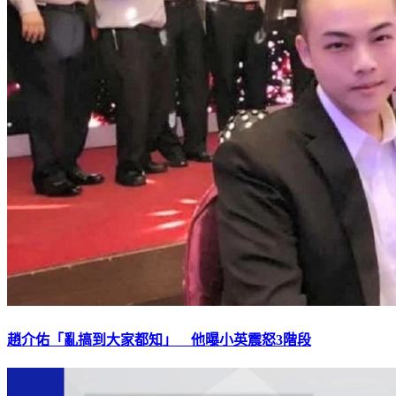
趙介佑「亂搞到大家都知」 他曝小英震怒3階段