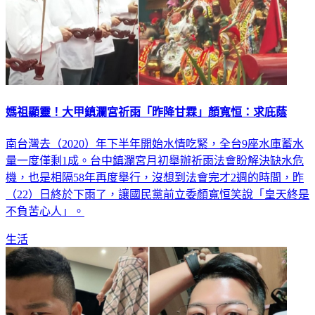
媽祖顯靈！大甲鎮瀾宮祈雨「昨降甘霖」顏寬恒：求庇蔭
南台灣去（2020）年下半年開始水情吃緊，全台9座水庫蓄水
量一度僅剩1成。台中鎮瀾宮月初舉辦祈雨法會盼解決缺水危
機，也是相隔58年再度舉行，沒想到法會完才2週的時間，昨
（22）日終於下雨了，讓國民黨前立委顏寬恒笑說「皇天終是
不負苦心人」。
生活