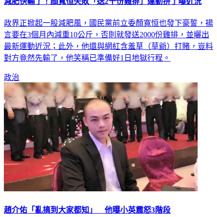
政界正掀起一股減肥風，國民黨前立委顏寬恒也發下豪誓，揚
言要在3個月內減重10公斤，否則就發送2000份雞排，並曬出
最新運動近況；此外，他還與網紅含羞草（草爺）打賭，豈料
對方竟然先輸了，他笑稱已準備好1日地獄行程。
政治
趙介佑「亂搞到大家都知」 他曝小英震怒3階段