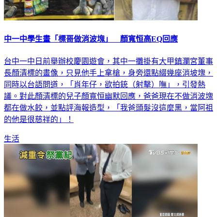
中一中學生畫「標哥做消波塊」 顏寬恒高EQ回應
台中一中日前舉辦校慶園遊會，其中一攤掛有大甲鎮瀾宮董事
長顏清標的畫像，只見他手上拿槍，身旁還點綴幾座消坡塊，
同時以台語問道，「肖年仔，欲拍銃（射擊）嘸」，引發熱
議。對此顏清標的兒子顏寬恒幽默回應，爸爸現在不做消波塊
都在做水餃，並點評海報造型，「我爸頭髮沒這麼黑，當阿祖
的他是很慈祥的」！
生活