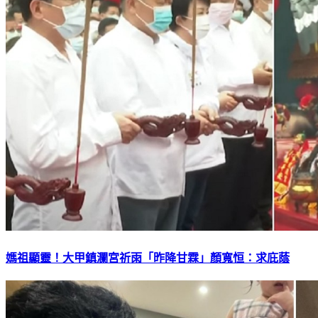
媽祖顯靈！大甲鎮瀾宮祈雨「昨降甘霖」顏寬恒：求庇蔭