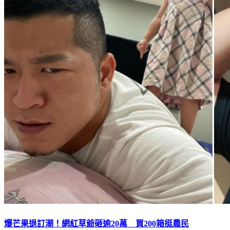
爆芒果退訂潮！網紅草爺砸逾20萬 買200箱挺農民