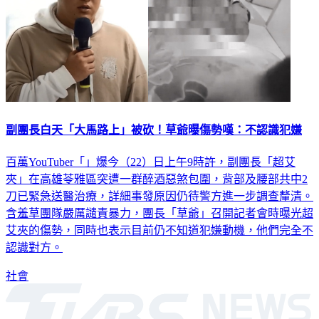
副團長白天「大馬路上」被砍！草爺曝傷勢嘆：不認識犯嫌
百萬YouTuber「」爆今（22）日上午9時許，副團長「超艾
夾」在高雄苓雅區突遭一群醉酒惡煞包圍，背部及腰部共中2
刀已緊急送醫治療，詳細事發原因仍待警方進一步調查釐清。
含羞草團隊嚴厲譴責暴力，團長「草爺」召開記者會時曝光超
艾夾的傷勢，同時也表示目前仍不知道犯嫌動機，他們完全不
認識對方。
社會