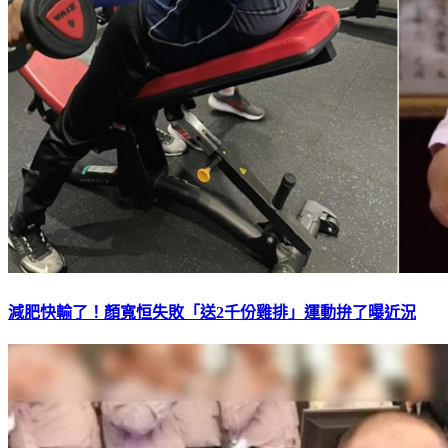
減肥快輸了！顏寬恒失敗「送2千份雞排」運動拚了曝近況