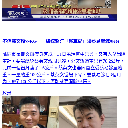
不信鄭文燦79KG！ 總統緊盯「祭黨紀」逼蔡易餘減9KG
桃園市長鄭文燦瘦身有成，31日民進黨中常會，又有人拿出體
重計，要讓總統蔡英文親眼見證，鄭文燦體重只有78.2公斤，
比前一個禮拜瘦了1.6公斤。蔡英文也要同黨立委蔡易餘量體
重。一量體重109公斤。蔡英文當場下令，要蔡易餘在3個月
內，瘦到100公斤以下，否則就要開除黨籍。
政治