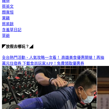
蔡英文
顏寬恒
黨籍
蔡易餘
含羞草日記
草爺
◤放假去哪玩？◢
全台熱門活動、人氣攻略一次看！
高雄美食優惠開搶！再抽
萬元住宿券
下載食尚玩家APP！免費領取優惠券