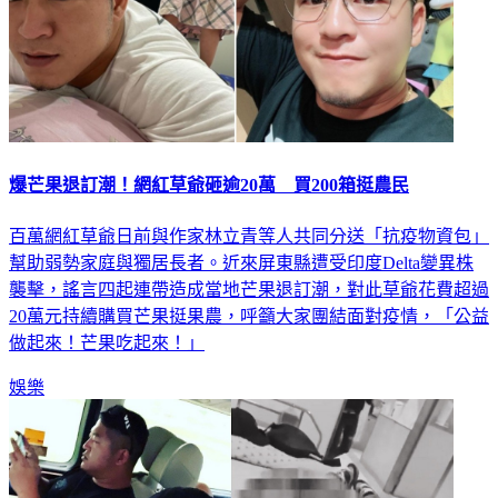
爆芒果退訂潮！網紅草爺砸逾20萬 買200箱挺農民
百萬網紅草爺日前與作家林立青等人共同分送「抗疫物資包」
幫助弱勢家庭與獨居長者。近來屏東縣遭受印度Delta變異株
襲擊，謠言四起連帶造成當地芒果退訂潮，對此草爺花費超過
20萬元持續購買芒果挺果農，呼籲大家團結面對疫情，「公益
做起來！芒果吃起來！」
娛樂