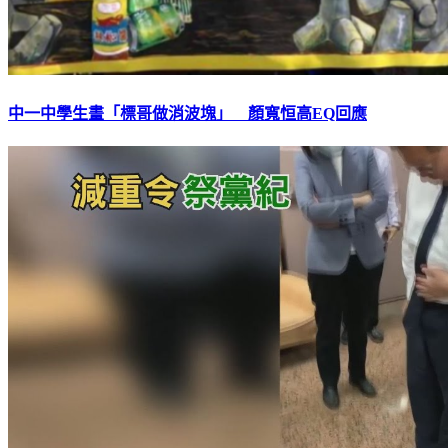
中一中學生畫「標哥做消波塊」 顏寬恒高EQ回應