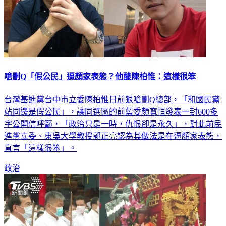
嗆刪Q「假公民」逼顏家表態？他酸陳柏惟：這樣很笨
台灣基進黨台中市立委陳柏惟日前狠嗆刪Q總部，「和國民黨
站同邊是假公民」，讓同選區的前藍委顏寬恒發表一封600多
字公開信呼籲，「政治只是一時，仇恨卻是永久」，對此前民
進黨立委、東吳大學教授郭正亮認為其做法是在逼顏家表態，
直言「這樣很笨」。
政治