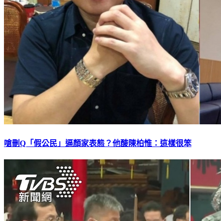
嗆刪Q「假公民」逼顏家表態？他酸陳柏惟：這樣很笨