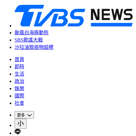
颱風白海豚動態
SBS歌謠大戰
沙拉油致癌物超標
首頁
即時
生活
政治
娛樂
國際
社會
更多