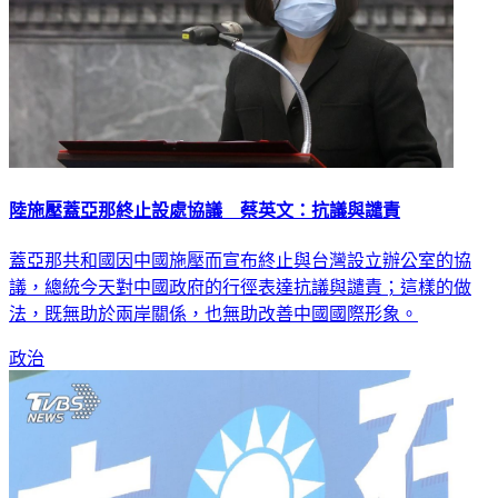
陸施壓蓋亞那終止設處協議 蔡英文：抗議與譴責
蓋亞那共和國因中國施壓而宣布終止與台灣設立辦公室的協
議，總統今天對中國政府的行徑表達抗議與譴責；這樣的做
法，既無助於兩岸關係，也無助改善中國國際形象。
政治