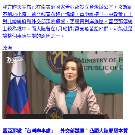
不到24小時，蓋亞那宣布終止協議，重申維持「一中政策」！
對此總統府和外交部深表遺憾，更譴責對岸施壓。蓋亞那傳統
上較為親中，而大陸曾在1月底捐2萬支疫苗給他們，可能就是
讓整個事情生變的原因之一。
政治
蓋亞那撤「台灣辦事處」 外交部譴責：凸顯大陸邪惡本質