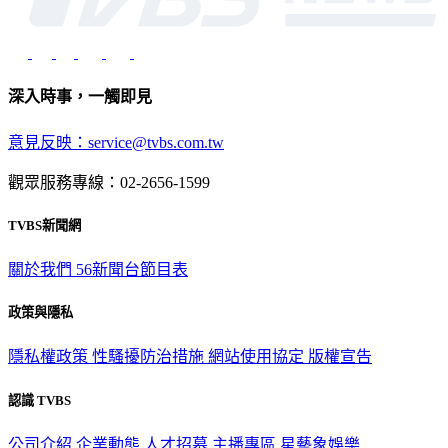
深入時事，一觸即見
意見反映：service@tvbs.com.tw
觀眾服務專線：02-2656-1599
TVBS新聞網
關於我們
56新聞台節目表
政策與隱私
隱私權政策
性騷擾防治措施
網站使用協定
版權宣告
認識 TVBS
公司介紹
企業動態
人才招募
主播專區
星藝象娛樂
節目版權銷售
公開招標
業務服務
官方聲明
獲獎紀錄／認證