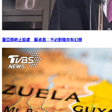
蓋亞那終止設處 蘇貞昌：不必對陸存有幻想