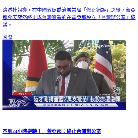
路透社報導，在中國敦促喬治城當局「修正錯誤」之後，蓋亞
那今天突然終止與台灣簽署的在蓋亞那設立「台灣辦公室」協
議。
國際
不到24小時逆轉！ 蓋亞那：終止台灣辦公室
我方昨天宣布已在南美洲國家蓋亞那設立台灣辦公室，沒想到