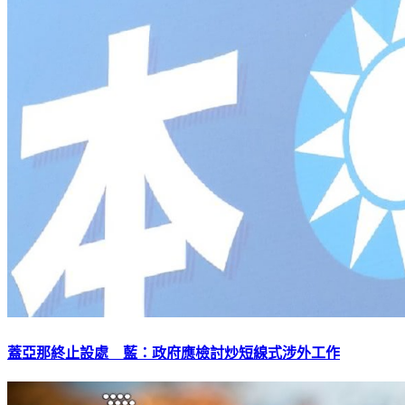
蓋亞那終止設處 藍：政府應檢討炒短線式涉外工作