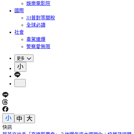
娛樂電影院
國際
川普對等關稅
全球必讀
社會
毒駕連爆
警察愛無限
更多
快訊