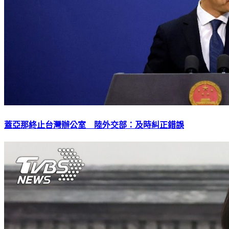
蓋亞那終止台灣辦公室 陸外交部：及時糾正錯誤