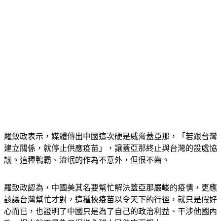
羅致政表示，媒體傳出中國這次硬是威脅蓋亞那，「若跟台灣
建立關係，就停止供應疫苗」，讓蓋亞那終止與台灣的設處協
議。這種鴨霸、流氓的作為不意外，但很不齒。
羅致政認為，中國美其名要幫忙解決蓋亞那嚴峻的疫情，更應
該讓台灣幫忙才對，這種挾疫苗以令天下的行徑，就只是假好
心而已，也證明了中國只是為了自己的政治利益、干涉他國內
政，根本就不是為了促進全球人民健康而努力。