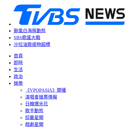
颱風白海豚動態
SBS歌謠大戰
沙拉油致癌物超標
首頁
即時
生活
政治
娛樂
《VPOPASIA》開播
演唱會搶票情報
日韓爆米花
歌手動態
綜藝星聞
戲劇星聞