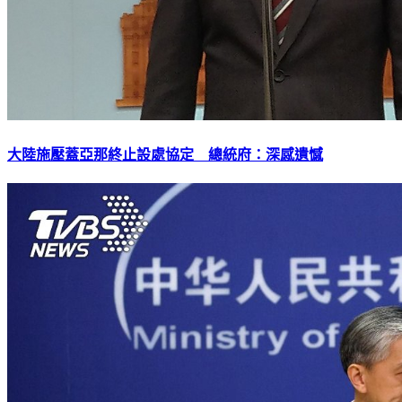
大陸施壓蓋亞那終止設處協定 總統府：深感遺憾