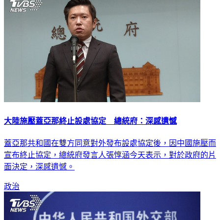
大陸施壓蓋亞那終止設處協定 總統府：深感遺憾
蓋亞那共和國在雙方同意對外發布設處協定後，因中國施壓而
宣布終止協定，總統府發言人張惇涵今天表示，對於政府的片
面決定，深感遺憾。
政治