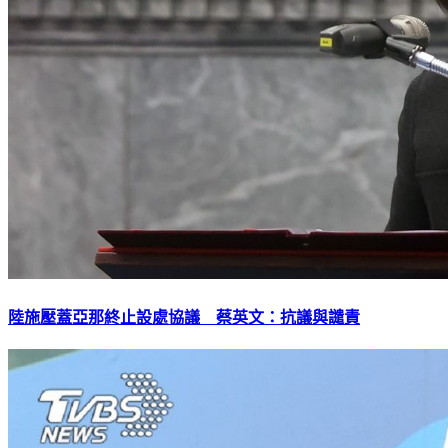
陸施壓蓋亞那終止設處協議 蔡英文：抗議與譴責