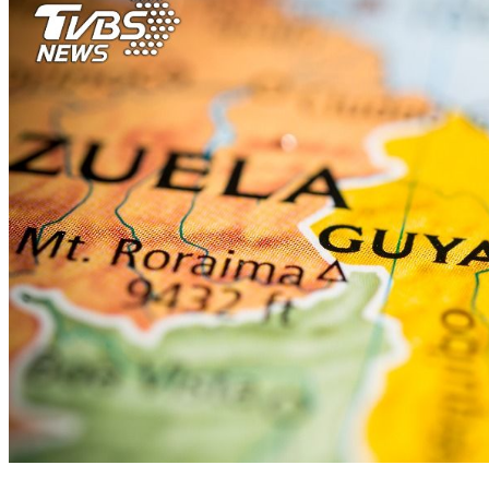
蓋亞那設台灣辦公室後 陸大使向蓋國總統辭行