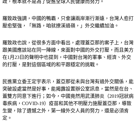
羅致政強調，中國的鴨霸，只會讓兩岸漸行漸遠，台灣人愈打
壓愈堅強，「無路，咱就撩溪過嶺，」外交繼續加油。
羅致政也說，從很多方面中看出，處理蓋亞那的案子上，台灣
跟美國應該站在同一陣線，來面對中國的外交打壓，而且美方
在1月23日的聲明中也提到，中國對台灣的軍事、經濟、外交
的打壓，是對這個區域的和平跟穩定的挑戰。
民進黨立委王定宇表示，蓋亞那從未與台灣有過外交關係，能
突破設處當然是好事，能揭露設置辦公室訊息，當然是在台、
蓋雙方同意下進行；如今，中國竟然用武漢肺炎（2019冠狀病
毒疾病，COVID-19）疫苗和其他不明壓力施壓蓋亞那，導致
生變，除了遺憾之外，第一線外交人員的努力，還是必須肯
定。