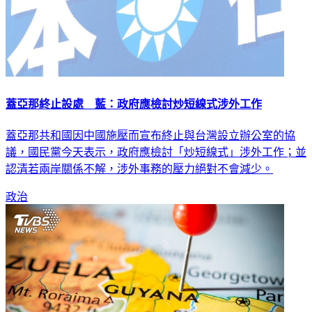
蓋亞那終止設處 藍：政府應檢討炒短線式涉外工作
蓋亞那共和國因中國施壓而宣布終止與台灣設立辦公室的協
議，國民黨今天表示，政府應檢討「炒短線式」涉外工作；並
認清若兩岸關係不解，涉外事務的壓力絕對不會減少。
政治