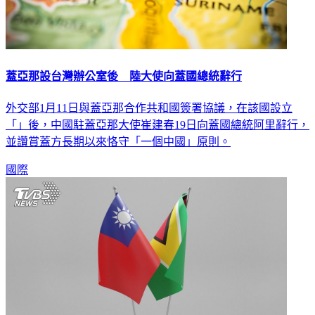
蓋亞那設台灣辦公室後 陸大使向蓋國總統辭行
外交部1月11日與蓋亞那合作共和國簽署協議，在該國設立
「」後，中國駐蓋亞那大使崔建春19日向蓋國總統阿里辭行，
並讚賞蓋方長期以來恪守「一個中國」原則。
國際