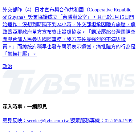
外交部昨（4）日才宣布與合作共和國（Cooperative Republic
of Guyana）簽署協議成立「台灣辦公室」，且已於1月15日開
始運作，沒想到時隔不到24小時，外交部坦承因陸方施壓，導
致蓋亞那政府單方宣布終止設處協定，「霸凌壓縮台灣國際空
間與台灣人民參與國際事務，我方表達最強烈的不滿與譴
責。」而總統府稍早也發布聲明表示遺憾，痛批陸方的行為是
「蠻橫打壓」。
政治
深入時事，一觸即見
意見反映：service@tvbs.com.tw
觀眾服務專線：02-2656-1599
TVBS新聞網