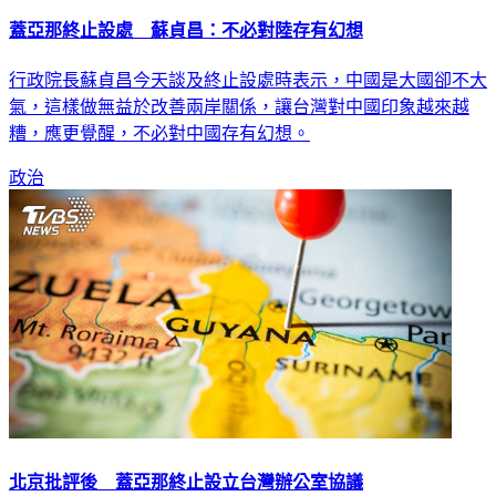
蓋亞那終止設處 蘇貞昌：不必對陸存有幻想
行政院長蘇貞昌今天談及終止設處時表示，中國是大國卻不大
氣，這樣做無益於改善兩岸關係，讓台灣對中國印象越來越
糟，應更覺醒，不必對中國存有幻想。
政治
北京批評後 蓋亞那終止設立台灣辦公室協議