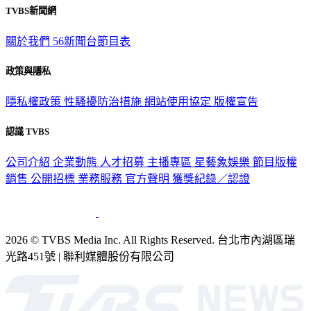
關於我們
56新聞台節目表
政策與隱私
隱私權政策
性騷擾防治措施
網站使用協定
版權宣告
認識 TVBS
公司介紹
企業動態
人才招募
主播專區
星藝象娛樂
節目版權
銷售
公開招標
業務服務
官方聲明
獲獎紀錄／認證
2026 © TVBS Media Inc. All Rights Reserved. 台北市內湖區瑞
光路451號 | 聯利媒體股份有限公司