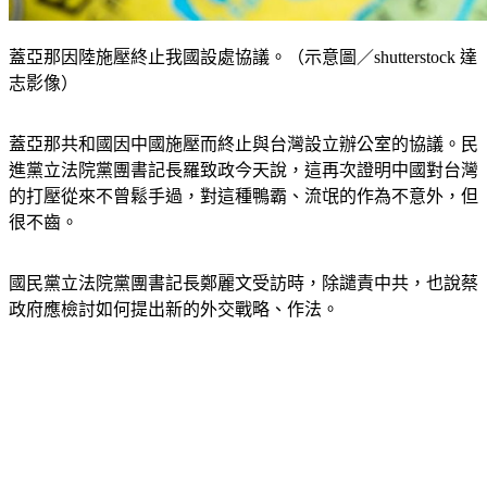
蓋亞那因陸施壓終止我國設處協議。（示意圖／shutterstock 達
志影像）
蓋亞那共和國因中國施壓而終止與台灣設立辦公室的協議。民
進黨立法院黨團書記長羅致政今天說，這再次證明中國對台灣
的打壓從來不曾鬆手過，對這種鴨霸、流氓的作為不意外，但
很不齒。
國民黨立法院黨團書記長鄭麗文受訪時，除譴責中共，也說蔡
政府應檢討如何提出新的外交戰略、作法。