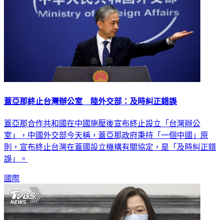
蓋亞那終止台灣辦公室 陸外交部：及時糾正錯誤
蓋亞那合作共和國在中國施壓後宣布終止設立「台灣辦公
室」，中國外交部今天稱，蓋亞那政府秉持「一個中國」原
則，宣布終止台灣在蓋國設立機構有關協定，是「及時糾正錯
誤」。
國際