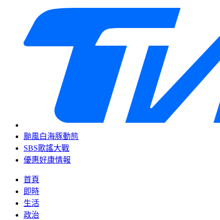
颱風白海豚動態
SBS歌謠大戰
優惠好康情報
首頁
即時
生活
政治