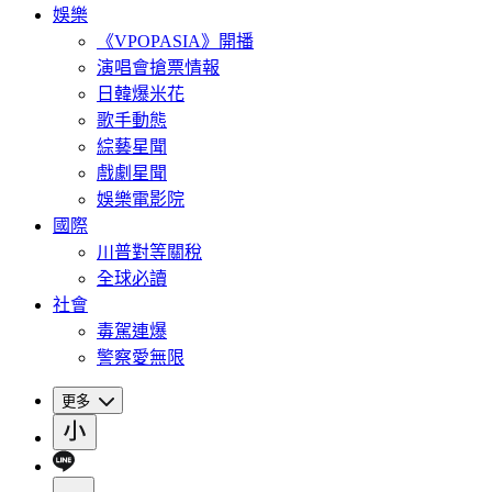
娛樂
《VPOPASIA》開播
演唱會搶票情報
日韓爆米花
歌手動態
綜藝星聞
戲劇星聞
娛樂電影院
國際
川普對等關稅
全球必讀
社會
毒駕連爆
警察愛無限
更多