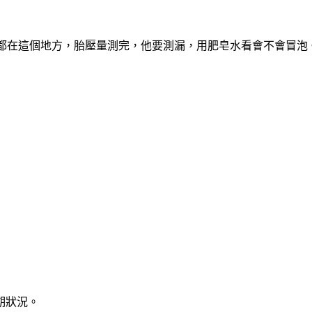
，都在這個地方，胎壓量測完，他要測漏，用肥皂水看會不會冒泡
期狀況。