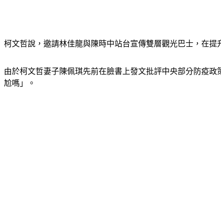
柯文哲說，邀請林佳龍與陳時中站台宣傳雙層觀光巴士，在提
由於柯文哲妻子陳佩琪先前在臉書上發文批評中央部分防疫政
尬嗎」。