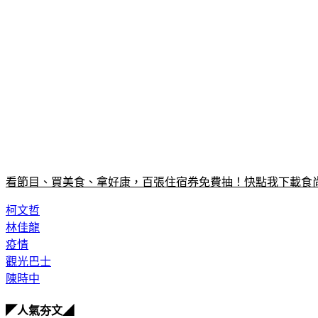
看節目、買美食、拿好康，百張住宿券免費抽！快點我下載食尚
柯文哲
林佳龍
疫情
觀光巴士
陳時中
◤人氣夯文◢