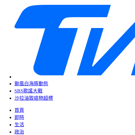
颱風白海豚動態
SBS歌謠大戰
沙拉油致癌物超標
首頁
即時
生活
政治