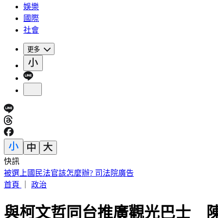
娛樂
國際
社會
更多
快訊
提醒國一新生守秩序！台中女師遭「掃把刺眼重傷」恐失明
首頁
｜
政治
與柯文哲同台推廣觀光巴士 