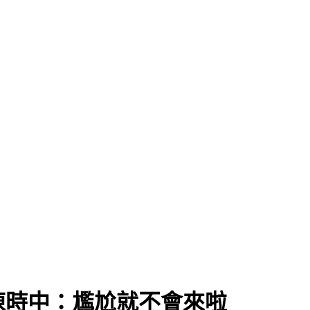
陳時中：尷尬就不會來啦