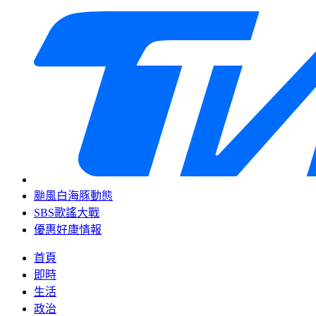
颱風白海豚動態
SBS歌謠大戰
優惠好康情報
首頁
即時
生活
政治