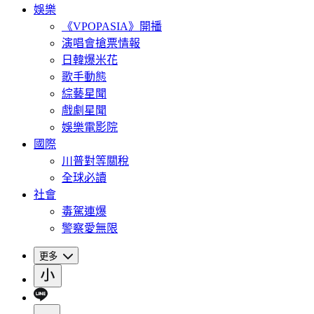
娛樂
《VPOPASIA》開播
演唱會搶票情報
日韓爆米花
歌手動態
綜藝星聞
戲劇星聞
娛樂電影院
國際
川普對等關稅
全球必讀
社會
毒駕連爆
警察愛無限
更多