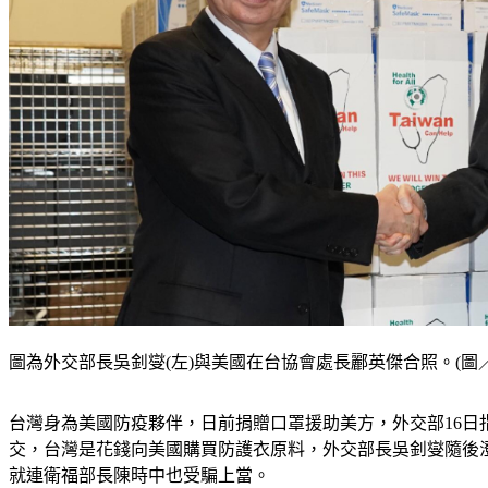
圖為外交部長吳釗燮(左)與美國在台協會處長酈英傑合照。(圖／
台灣身為美國防疫夥伴，日前捐贈口罩援助美方，外交部16日
交，台灣是花錢向美國購買防護衣原料，外交部長吳釗燮隨後
就連衛福部長陳時中也受騙上當。