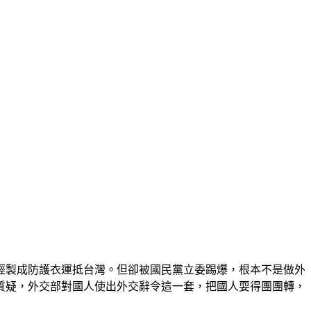
已經製成防護衣運抵台灣。但卻被國民黨立委踢爆，根本不是做外
質疑，外交部對國人使出外交辭令這一套，把國人耍得團團轉，