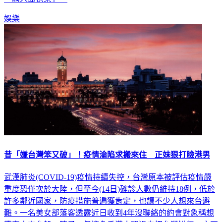
「騎人節快樂」。
娛樂
昔「嫌台灣笨又破」！疫情淪陷求搬來住 正妹狠打臉港男
武漢肺炎(COVID-19)疫情持續失控，台灣原本被評估疫情嚴
重度恐僅次於大陸，但至今(14日)確診人數仍維持18例，低於
許多鄰近國家，防疫措施普遍獲肯定，也讓不少人想來台避