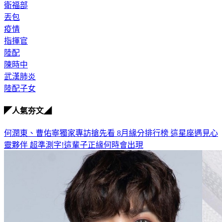
羅智強
衛福部
丟包
疫情
指揮官
陸配
陳時中
武漢肺炎
陸配子女
◤人氣夯文◢
何潤東、曹佑寧獨家專訪搶先看
8月緣分排行榜 這星座遇見心
靈夥伴
超準測字!這輩子正緣何時會出現