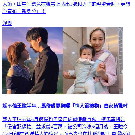
被拍到出入女方香閨，2人仍堅不認愛。豈料今(14日)西洋情
人節，田中千繪竟在臉書上貼出1張和男子的親蜜合照，更開
心宣布「新身分」！
娛樂
尪不倫王瞳半年…馬俊麟妻樂曬「情人節禮物」白家綺驚呼
藝人王瞳去年6月遭爆和男星馬俊麟假戲真做，遭馬妻提告
「侵害配偶權」並求償4百萬，被公司冷凍5個月後，王瞳今