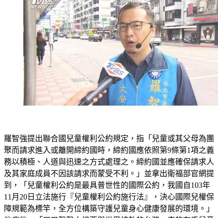
羅智強提出聯合國兒童權利公約規定，指「兒童或其父母為團
聚而請求進入或離開締約國時，締約國應依照第9條第1項之義
務以積極、人道與迅速之方式處理之。締約國並應確保請求人
及其家庭成員不因該請求而蒙受不利。」並拿出衛福部官網提
到，「兒童權利公約是最具普世性的國際公約，我國自103年
11月20日立法施行『兒童權利公約施行法』，決心國際兒權保