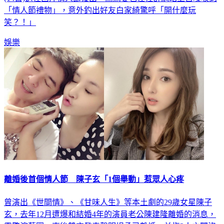
(14日)選在西洋情人節復出，而馬妻也在社群網站上自曝收到
「情人節禮物」，意外釣出好友白家綺驚呼「開什麼玩
笑？！」
娛樂
離婚後首個情人節 陳子玄「1個舉動」惹眾人心疼
曾演出《世間情》、《甘味人生》等本土劇的29歲女星陳子