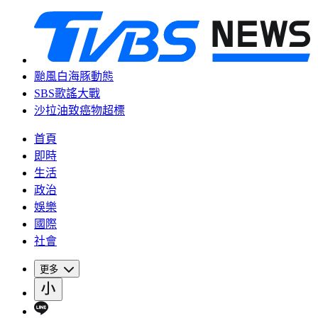
颱風白海豚動態
SBS歌謠大戰
沙拉油致癌物超標
首頁
即時
生活
政治
娛樂
國際
社會
更多