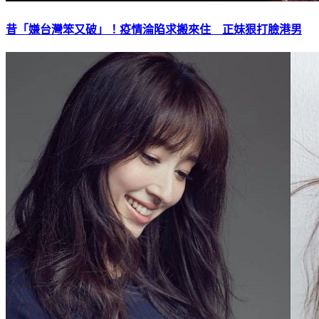
昔「嫌台灣笨又破」！疫情淪陷求搬來住 正妹狠打臉港男