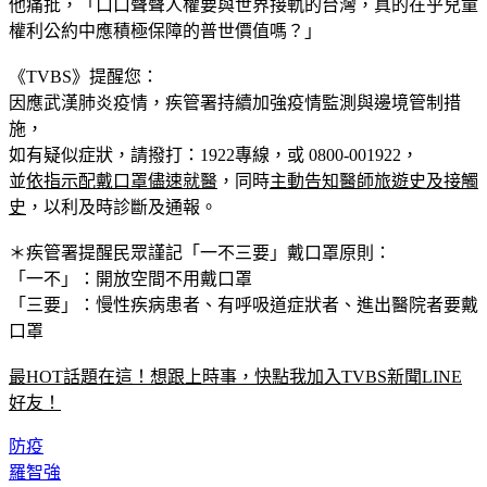
障規範為標竿，全方位構築守護兒童身心健康發展的環境。」
他痛批，「口口聲聲人權要與世界接軌的台灣，真的在乎兒童
權利公約中應積極保障的普世價值嗎？」
《TVBS》提醒您：
因應武漢肺炎疫情，疾管署持續加強疫情監測與邊境管制措
施，
如有疑似症狀，請撥打：1922專線，或 0800-001922，
並
依指示配戴口罩儘速就醫
，同時
主動告知醫師旅遊史及接觸
史
，以利及時診斷及通報。
＊疾管署提醒民眾謹記
「一不三要」
戴口罩原則：
「一不」：開放空間不用戴口罩
「三要」：慢性疾病患者、有呼吸道症狀者、進出醫院者要戴
口罩
最HOT話題在這！想跟上時事，快點我加入TVBS新聞LINE
好友！
防疫