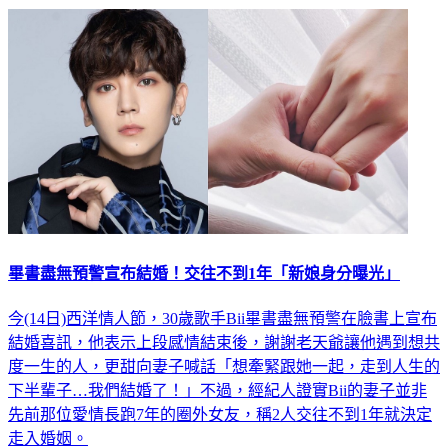
畢書盡無預警宣布結婚！交往不到1年「新娘身分曝光」
今(14日)西洋情人節，30歲歌手Bii畢書盡無預警在臉書上宣布
結婚喜訊，他表示上段感情結束後，謝謝老天爺讓他遇到想共
度一生的人，更甜向妻子喊話「想牽緊跟她一起，走到人生的
下半輩子…我們結婚了！」不過，經紀人證實Bii的妻子並非
先前那位愛情長跑7年的圈外女友，稱2人交往不到1年就決定