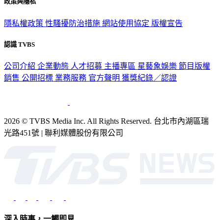
政策與隱私
隱私權政策
性騷擾防治措施
網站使用協定
版權宣告
認識 TVBS
公司介紹
企業動態
人才招募
主播專區
星藝象娛樂
節目版權
銷售
公開招標
業務服務
官方聲明
獲獎紀錄／認證
2026 © TVBS Media Inc. All Rights Reserved. 台北市內湖區瑞
光路451號 | 聯利媒體股份有限公司