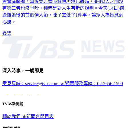
玄，去年12月遭爆和結婚4年的演員老公陳建隆離婚的消息，
震驚演藝圈。事後雙方發表聲明坦承已離婚，並指2人之間沒
有第三者也沒爭吵，純粹是對人生有新的規劃。今天(14日)適
逢離婚後的首個情人節，陳子玄做了1件事，讓眾人為她感到
心酸。
娛樂
深入時事，一觸即見
意見反映：service@tvbs.com.tw
觀眾服務專線：02-2656-1599
TVBS新聞網
關於我們
56新聞台節目表