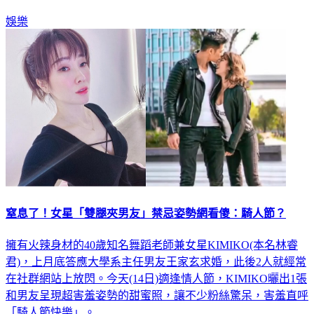
走入婚姻。
娛樂
窒息了！女星「雙腿夾男友」禁忌姿勢網看傻：騎人節？
擁有火辣身材的40歲知名舞蹈老師兼女星KIMIKO(本名林睿
君)，上月底答應大學系主任男友王家玄求婚，此後2人就經常
在社群網站上放閃。今天(14日)適逢情人節，KIMIKO曬出1張
和男友呈現超害羞姿勢的甜蜜照，讓不少粉絲驚呆，害羞直呼