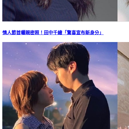
情人節首曬親密照！田中千繪「驚喜宣布新身分」