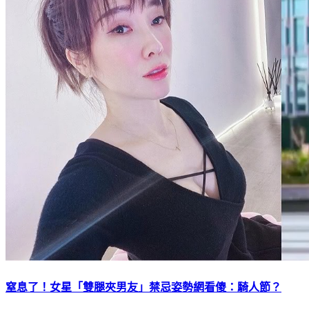
窒息了！女星「雙腿夾男友」禁忌姿勢網看傻：騎人節？