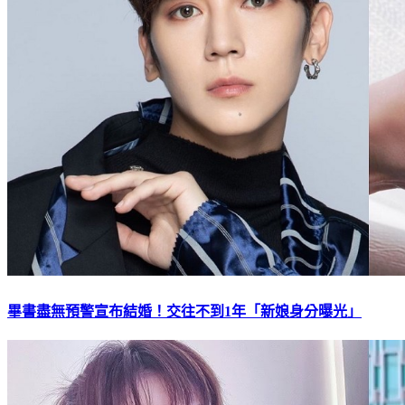
畢書盡無預警宣布結婚！交往不到1年「新娘身分曝光」