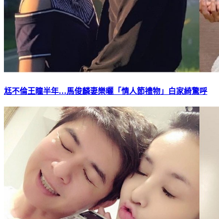
尪不倫王瞳半年…馬俊麟妻樂曬「情人節禮物」白家綺驚呼