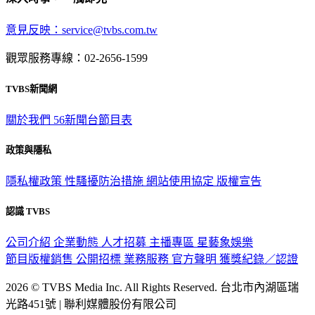
深入時事，一觸即見
意見反映：service@tvbs.com.tw
觀眾服務專線：02-2656-1599
TVBS新聞網
關於我們
56新聞台節目表
政策與隱私
隱私權政策
性騷擾防治措施
網站使用協定
版權宣告
認識 TVBS
公司介紹
企業動態
人才招募
主播專區
星藝象娛樂
節目版權銷售
公開招標
業務服務
官方聲明
獲獎紀錄／認證
2026 © TVBS Media Inc. All Rights Reserved. 台北市內湖區瑞