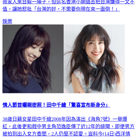
難。一名美女部落客透露近日收到4年沒聯絡的約會對象稱想
帶家人來台躲一陣子，但這名香港小開過去把台灣嫌得一文不
值，讓她怒批「台灣的好，不需要你現在來一面倒！」
娛樂
情人節首曬親密照！田中千繪「驚喜宣布新身分」
38歲日籍女星田中千繪2008年因為演出《海角7號》一舉爆
紅，此後更和戲中男主角范逸臣傳了近12年的緋聞，即便男方