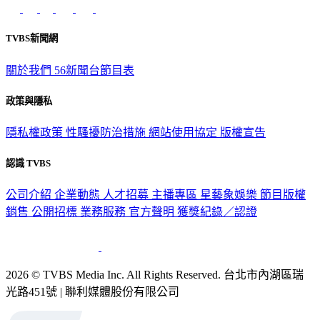
意見反映：service@tvbs.com.tw
觀眾服務專線：02-2656-1599
TVBS新聞網
關於我們
56新聞台節目表
政策與隱私
隱私權政策
性騷擾防治措施
網站使用協定
版權宣告
認識 TVBS
公司介紹
企業動態
人才招募
主播專區
星藝象娛樂
節目版權
銷售
公開招標
業務服務
官方聲明
獲獎紀錄／認證
2026 © TVBS Media Inc. All Rights Reserved. 台北市內湖區瑞
光路451號 | 聯利媒體股份有限公司