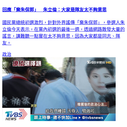
回應「棄朱保郭」 朱立倫：大家是隊友太不夠意思
國民黨總統初選激烈，針對外界謠傳「棄朱保郭」，參選人朱
立倫今天表示，在黨內初選的最後一週，透過網路散發大量的
謠言，講難聽一點實在太不夠意思，因為大家都是同志、隊
友。
政治