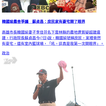
韓國瑜農舍爭議 蘇貞昌：庶民家有豪宅開了眼界
高雄市長韓國瑜妻子李佳芬名下雲林縣的農地遭質疑超建違
建，行政院長蘇貞昌今(7日)說，韓國瑜號稱庶民，家裡竟然
有豪宅，還有室內籃球場，「吼，這真是我第一次開眼界」。
政治