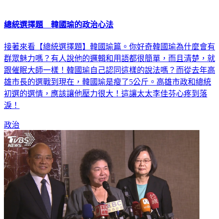
總統選擇題 韓國瑜的政治心法
接著來看【總統選擇題】韓國瑜篇。你好奇韓國瑜為什麼會有
群眾魅力嗎？有人說他的邏輯和用語都很簡單，而且清楚，就
跟催眠大師一樣！韓國瑜自己認同這樣的說法嗎？而從去年高
雄市長的選戰到現在，韓國瑜是瘦了5公斤。高雄市政和總統
初選的選情，應該讓他壓力很大！這讓太太李佳芬心疼到落
淚！
政治