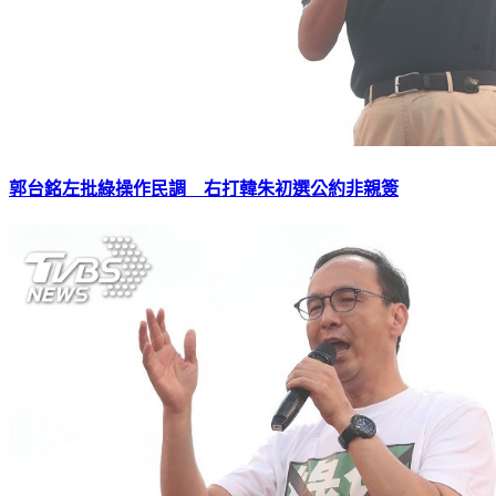
郭台銘左批綠操作民調 右打韓朱初選公約非親簽