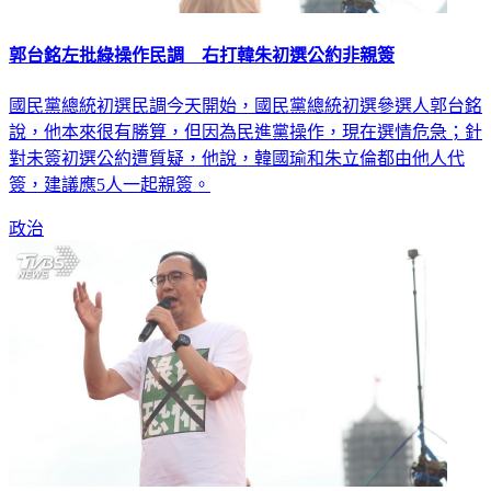
郭台銘左批綠操作民調 右打韓朱初選公約非親簽
國民黨總統初選民調今天開始，國民黨總統初選參選人郭台銘
說，他本來很有勝算，但因為民進黨操作，現在選情危急；針
對未簽初選公約遭質疑，他說，韓國瑜和朱立倫都由他人代
簽，建議應5人一起親簽。
政治