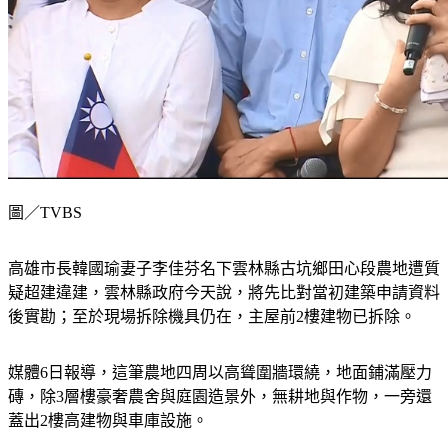
圖／TVBS
高雄市長韓國瑜妻子李佳芬名下雲林縣古坑鄉田心段農地遭質
疑超建違建，雲林縣政府今天說，將先比對當初建築申請資料
後實勘；至於現場拆除機具仍在，主屋前2樓建物已拆除。
媒體6日報導，這筆農地四周以高聳圍牆環繞，地面鋪滿壓力
磚，除3層樓豪奢農舍與庭園造景外，無耕地與作物，一旁還
蓋出2樓高建物與車庫設施。