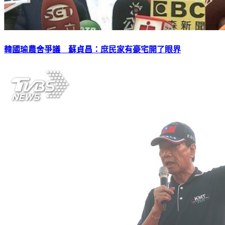
韓國瑜農舍爭議 蘇貞昌：庶民家有豪宅開了眼界