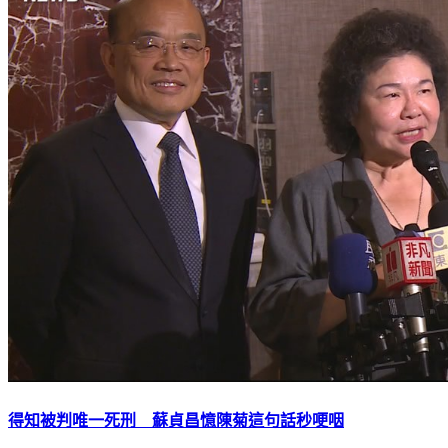
得知被判唯一死刑 蘇貞昌憶陳菊這句話秒哽咽