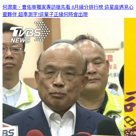
◤人氣夯文◢
何潤東、曹佑寧獨家專訪搶先看
8月緣分排行榜 這星座遇見心
靈夥伴
超準測字!這輩子正緣何時會出現