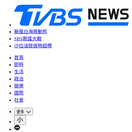
颱風白海豚動態
SBS歌謠大戰
沙拉油致癌物超標
首頁
即時
生活
政治
娛樂
國際
社會
更多