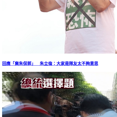
回應「棄朱保郭」 朱立倫：大家是隊友太不夠意思