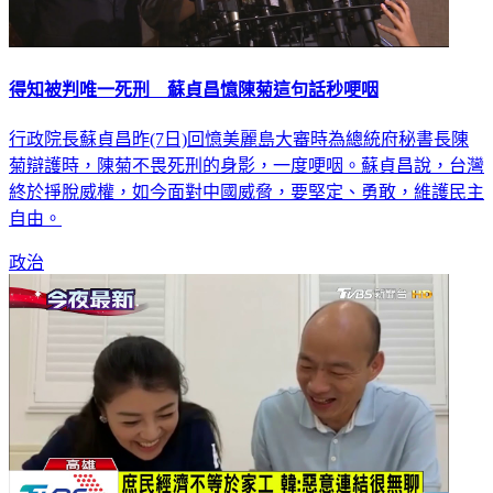
得知被判唯一死刑 蘇貞昌憶陳菊這句話秒哽咽
行政院長蘇貞昌昨(7日)回憶美麗島大審時為總統府秘書長陳
菊辯護時，陳菊不畏死刑的身影，一度哽咽。蘇貞昌說，台灣
終於掙脫威權，如今面對中國威脅，要堅定、勇敢，維護民主
自由。
政治