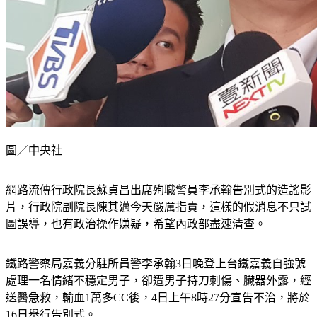
圖／中央社
網路流傳行政院長蘇貞昌出席殉職警員李承翰告別式的造謠影
片，行政院副院長陳其邁今天嚴厲指責，這樣的假消息不只試
圖誤導，也有政治操作嫌疑，希望內政部盡速清查。
鐵路警察局嘉義分駐所員警李承翰3日晚登上台鐵嘉義自強號
處理一名情緒不穩定男子，卻遭男子持刀刺傷、臟器外露，經
送醫急救，輸血1萬多CC後，4日上午8時27分宣告不治，將於
16日舉行告別式。