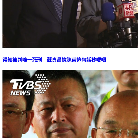
得知被判唯一死刑 蘇貞昌憶陳菊這句話秒哽咽