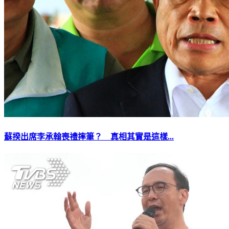
蘇揆出席李承翰喪禮摔筆？ 真相其實是這樣...