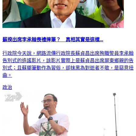
蘇揆出席李承翰喪禮摔筆？ 真相其實是這樣...
行政院今天說，網路流傳行政院長蘇貞昌出席殉職警員李承翰
告別式的造謠影片，該影片實際上是蘇貞昌出席屏東鄉親的告
別式；且蘇擲筆動作為習俗，卻抹黑為對逝者不敬，是惡意扭
曲。
政治