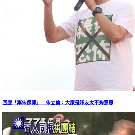
回應「棄朱保郭」 朱立倫：大家是隊友太不夠意思