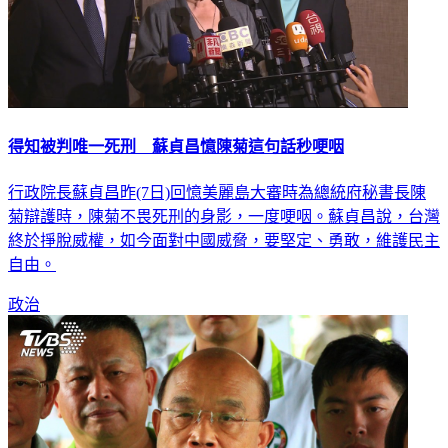
得知被判唯一死刑 蘇貞昌憶陳菊這句話秒哽咽
行政院長蘇貞昌昨(7日)回憶美麗島大審時為總統府秘書長陳
菊辯護時，陳菊不畏死刑的身影，一度哽咽。蘇貞昌說，台灣
終於掙脫威權，如今面對中國威脅，要堅定、勇敢，維護民主
自由。
政治