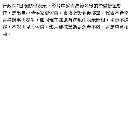
行政院7日晚間也表示，影片中蘇貞昌簽名後的些微擲筆動
作，是出自小時候家鄉習俗，喪禮上簽名後擲筆，代表不希望
這種憾事再發生，如同現在都還有送毛巾表示斷根，弔喪不送
客，不說再見等習俗，影片卻抹黑為對逝者不敬，這是惡意扭
曲。