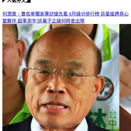
◤人氣夯文◢
何潤東、曹佑寧獨家專訪搶先看
8月緣分排行榜 這星座遇見心
靈夥伴
超準測字!這輩子正緣何時會出現