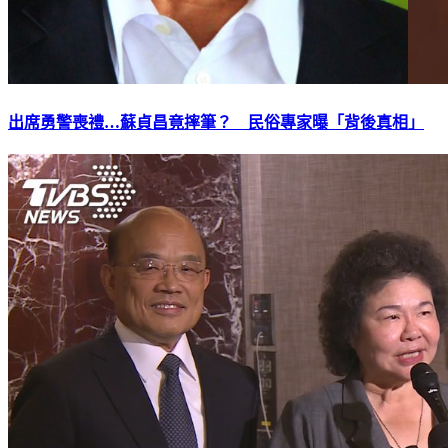
出席勇警喪禮…蘇貞昌竟摔筆？ 民俗專家曝「背後真相」