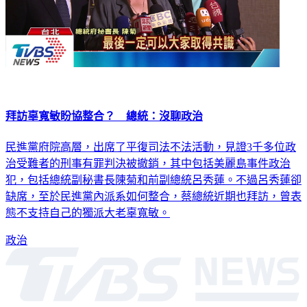
拜訪辜寬敏盼協整合？ 總統：沒聊政治
民進黨府院高層，出席了平復司法不法活動，見證3千多位政
治受難者的刑事有罪判決被撤銷，其中包括美麗島事件政治
犯，包括總統副秘書長陳菊和前副總統呂秀蓮。不過呂秀蓮卻
缺席，至於民進黨內派系如何整合，蔡總統近期也拜訪，曾表
態不支持自己的獨派大老辜寬敏。
政治