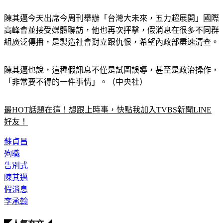
陳其邁今天出席今周刊舉辦「台灣大未來，五力超展開」國際
高峰會並接受媒體聯訪，他也再次抨擊，假消息在很多不同群
組廣泛傳播，是製造社會對立跟仇恨，希望內政部盡速清查。
陳其邁也說，這種假訊息不僅是試圖誤導，甚至是政治操作，
「非常要不得的一件事情」。（中央社）
最HOT話題在這！想跟上時事，快點我加入TVBS新聞LINE
好友！
蘇貞昌
殉職
告別式
陳其邁
假消息
李承翰