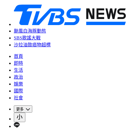
颱風白海豚動態
SBS歌謠大戰
沙拉油致癌物超標
首頁
即時
生活
政治
娛樂
國際
社會
更多