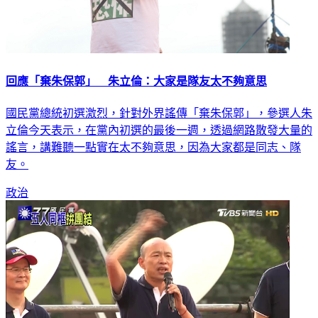
回應「棄朱保郭」 朱立倫：大家是隊友太不夠意思
國民黨總統初選激烈，針對外界謠傳「棄朱保郭」，參選人朱
立倫今天表示，在黨內初選的最後一週，透過網路散發大量的
謠言，講難聽一點實在太不夠意思，因為大家都是同志、隊
友。
政治