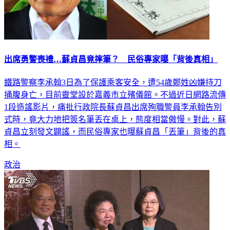
出席勇警喪禮…蘇貞昌竟摔筆？ 民俗專家曝「背後真相」
鐵路警察李承翰3日為了保護乘客安全，遭54歲鄭姓凶嫌持刀
捅腹身亡，目前靈堂設於嘉義市立殯儀館。不過近日網路流傳
1段造謠影片，痛批行政院長蘇貞昌出席殉職警員李承翰告別
式時，竟大力地把簽名筆丟在桌上，態度相當傲慢。對此，蘇
貞昌立刻發文闢謠，而民俗專家也曝蘇貞昌「丟筆」背後的真
相。
政治