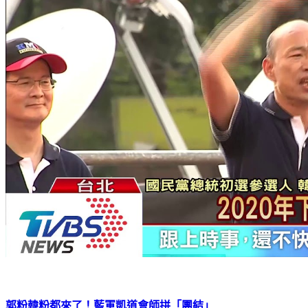
郭粉韓粉都來了！藍軍凱道會師拼「團結」