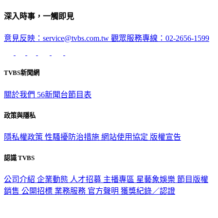
深入時事，一觸即見
意見反映：service@tvbs.com.tw
觀眾服務專線：02-2656-1599
TVBS新聞網
關於我們
56新聞台節目表
政策與隱私
隱私權政策
性騷擾防治措施
網站使用協定
版權宣告
認識 TVBS
公司介紹
企業動態
人才招募
主播專區
星藝象娛樂
節目版權
銷售
公開招標
業務服務
官方聲明
獲獎紀錄／認證