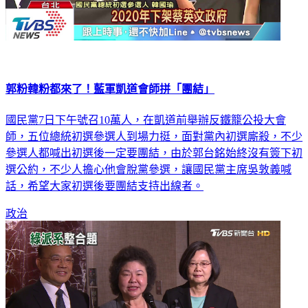
郭粉韓粉都來了！藍軍凱道會師拼「團結」
國民黨7日下午號召10萬人，在凱道前舉辦反鐵籠公投大會
師，五位總統初選參選人到場力挺，面對黨內初選廝殺，不少
參選人都喊出初選後一定要團結，由於郭台銘始終沒有簽下初
選公約，不少人擔心他會脫黨參選，讓國民黨主席吳敦義喊
話，希望大家初選後要團結支持出線者。
政治