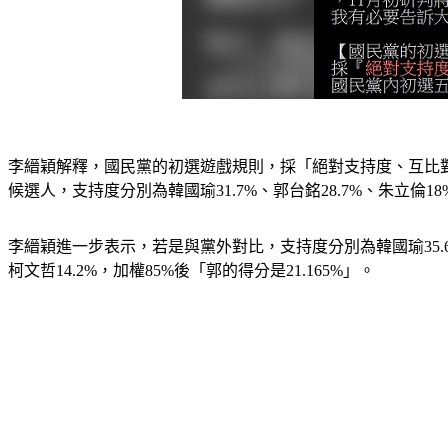
李縉穎解釋，國民黨的初選遊戲規則，採「絕對支持度、互比對
候選人，支持度分別為韓國瑜31.7%、郭台銘28.7%、朱立倫18%
李縉穎進一步表示，若是與黨外對比，支持度分別為韓國瑜35.6%、蔡
柯文哲14.2%，加權85%後「郭的得分是21.165%」。