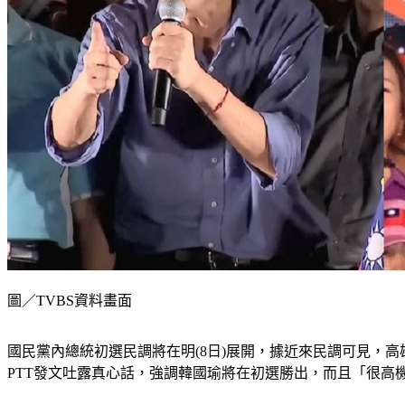
圖／TVBS資料畫面
國民黨內總統初選民調將在明(8日)展開，據近來民調可見，
PTT發文吐露真心話，強調韓國瑜將在初選勝出，而且「很高