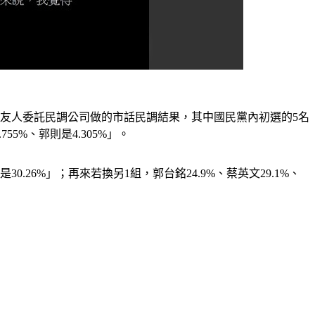
請友人委託民調公司做的市話民調結果，其中國民黨內初選的5名
55%、郭則是4.305%」。
0.26%」；再來若換另1組，郭台銘24.9%、蔡英文29.1%、