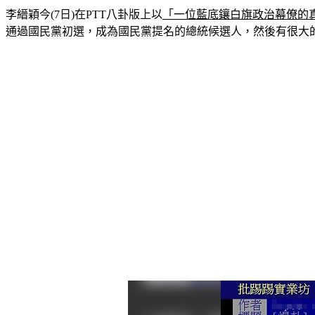
李縉穎今(7日)在PTT八卦版上以
「一位藍底鑲白旗政治幕僚的
通過國民黨初選，成為國民黨提名的總統候選人，然後有很大