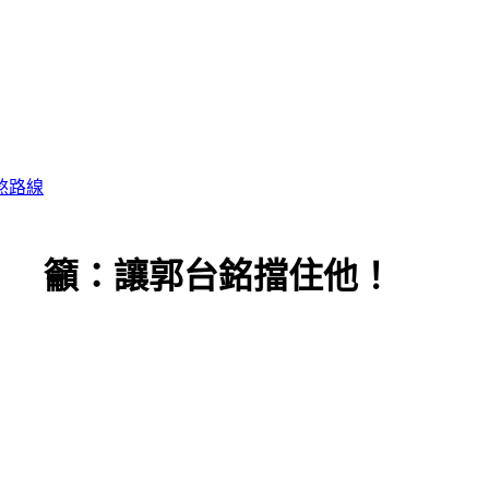
煞路線
」 籲：讓郭台銘擋住他！