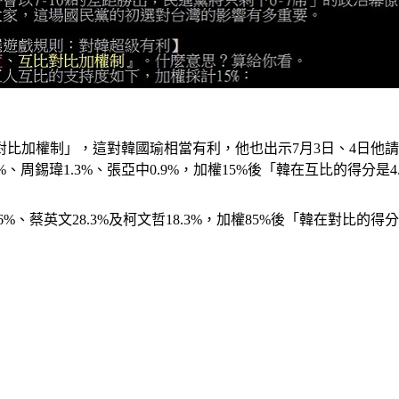
比加權制」，這對韓國瑜相當有利，他也出示7月3日、4日他
、周錫瑋1.3%、張亞中0.9%，加權15%後「韓在互比的得分是4.7
英文28.3%及柯文哲18.3%，加權85%後「韓在對比的得分是3