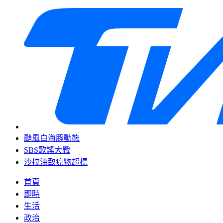
颱風白海豚動態
SBS歌謠大戰
沙拉油致癌物超標
首頁
即時
生活
政治