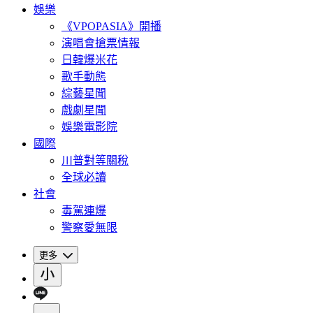
娛樂
《VPOPASIA》開播
演唱會搶票情報
日韓爆米花
歌手動態
綜藝星聞
戲劇星聞
娛樂電影院
國際
川普對等關稅
全球必讀
社會
毒駕連爆
警察愛無限
更多