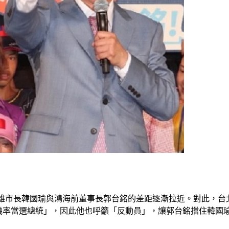
高雄市長韓國瑜與鴻海前董事長郭台銘的差距逐漸拉近。對此，台北
機率當選總統」，因此他也呼籲「反動員」，讓郭台銘擋住韓國