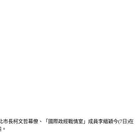
市長柯文哲幕僚、「國際政經戰情室」成員李縉穎今(7日)在
瑜。