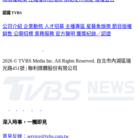
隱私權政策
性騷擾防治措施
網站使用協定
版權宣告
認識 TVBS
公司介紹
企業動態
人才招募
主播專區
星藝象娛樂
節目版權
銷售
公開招標
業務服務
官方聲明
獲獎紀錄／認證
2026 © TVBS Media Inc. All Rights Reserved. 台北市內湖區瑞
光路451號 | 聯利媒體股份有限公司
深入時事，一觸即見