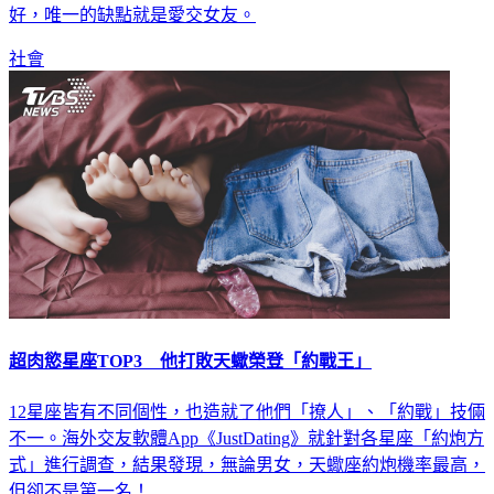
住他下體。對此黃男的親友表示，他工作或是其他都方面都很
好，唯一的缺點就是愛交女友。
社會
超肉慾星座TOP3 他打敗天蠍榮登「約戰王」
12星座皆有不同個性，也造就了他們「撩人」、「約戰」技倆
不一。海外交友軟體App《JustDating》就針對各星座「約炮方
式」進行調查，結果發現，無論男女，天蠍座約炮機率最高，