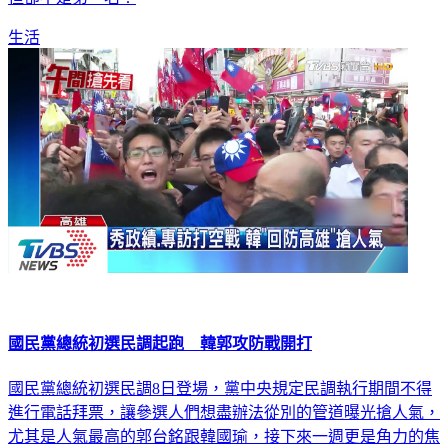
但卻不是第一名！
生活
國民黨總統初選民調起跑 韓郭攻防戰開打
國民黨總統初選民調8日登場，黨中央規定民調執行期間不得
進行電話拜票，讓參選人們想盡辦法從別的管道曝光搶人氣，