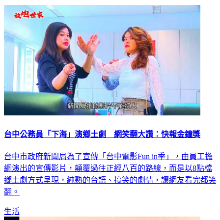
台中公務員「下海」演鄉土劇 網笑翻大讚：快報金鐘獎
台中市政府新聞局為了宣傳「台中電影Fun in季」，由員工擔
綱演出的宣傳影片，顛覆過往正經八百的路線，而是以8點檔
鄉土劇方式呈現，純熟的台語、搞笑的劇情，讓網友看完都笑
翻。