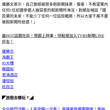
連勝文表示，自己曾經被很多假新聞抹黑、傷害，不希望黨內
任何1位初選參選人被惡意的假新聞所淹沒，對網友喊話「國
民黨的未來，不能少了任何一位這些戰將，所以大家千萬不要
被假新聞所迷惑！」
最HOT話題在這！想跟上時事，快點我加入TVBS新聞LINE
好友！
連勝文
海霸王
85大樓
韓國瑜
君鴻酒店
潘恒旭
莊自立
◤放假去哪玩？◢