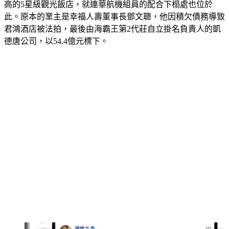
君鴻酒店位於85大樓的第37至85樓，共有590間房，是全台最
高的5星級觀光飯店，就連華航機組員的配合下榻處也位於
此。原本的業主是幸福人壽董事長鄧文聰，他因積欠債務導致
君鴻酒店被法拍，最後由海霸王第2代莊自立掛名負責人的凱
德唐公司，以54.4億元標下。