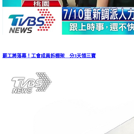
罷工將落幕！工會成員拆棚架 分3天領三寶