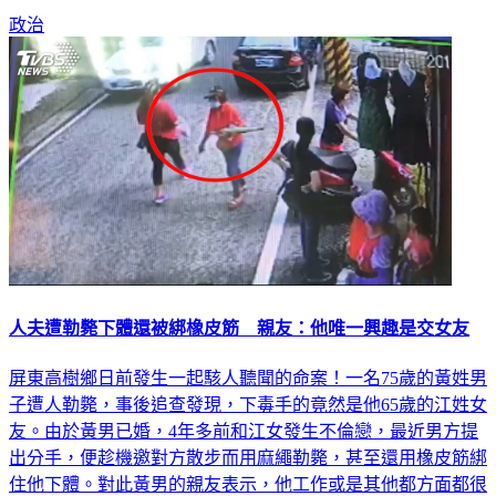
日，會不會和韓國瑜來個巧遇，讓外界相當好奇。
政治
人夫遭勒斃下體還被綁橡皮筋 親友：他唯一興趣是交女友
屏東高樹鄉日前發生一起駭人聽聞的命案！一名75歲的黃姓男
子遭人勒斃，事後追查發現，下毒手的竟然是他65歲的江姓女
友。由於黃男已婚，4年多前和江女發生不倫戀，最近男方提
出分手，便趁機邀對方散步而用麻繩勒斃，甚至還用橡皮筋綁