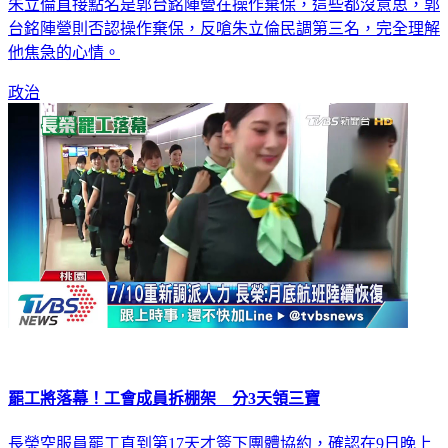
調，但在初選前各式消息滿天飛，現在竟然還傳出棄朱保郭，
朱立倫直接點名是郭台銘陣營在操作棄保，這些都沒意思，郭
台銘陣營則否認操作棄保，反嗆朱立倫民調第三名，完全理解
他焦急的心情。
政治
罷工將落幕！工會成員拆棚架 分3天領三寶