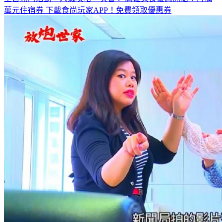
全台熱門活動、人氣攻略一次看！
高雄美食優惠開搶！再抽
萬元住宿券
下載食尚玩家APP！免費領取優惠券