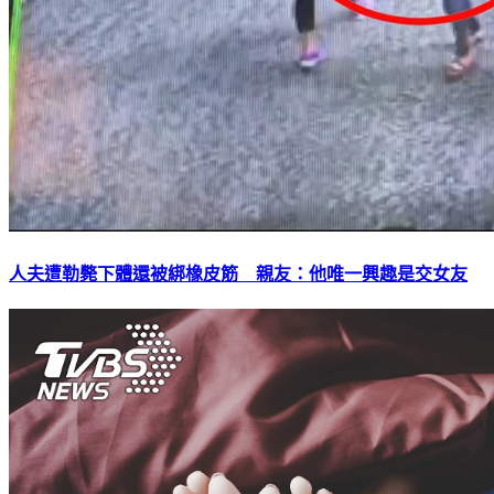
人夫遭勒斃下體還被綁橡皮筋 親友：他唯一興趣是交女友