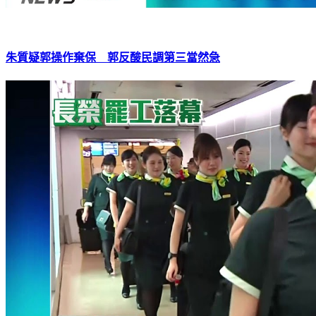
朱質疑郭操作棄保 郭反酸民調第三當然急