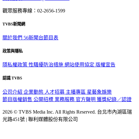
意見反映：service@tvbs.com.tw
觀眾服務專線：02-2656-1599
TVBS新聞網
關於我們
56新聞台節目表
政策與隱私
隱私權政策
性騷擾防治措施
網站使用協定
版權宣告
認識 TVBS
公司介紹
企業動態
人才招募
主播專區
星藝象娛樂
節目版權銷售
公開招標
業務服務
官方聲明
獲獎紀錄／認證
2026 © TVBS Media Inc. All Rights Reserved. 台北市內湖區瑞
光路451號 | 聯利媒體股份有限公司