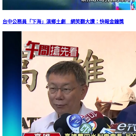
台中公務員「下海」演鄉土劇 網笑翻大讚：快報金鐘獎