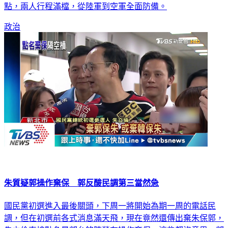
尤其是人氣最高的郭台銘跟韓國瑜，接下來一週更是角力的焦
點，兩人行程滿檔，從陸軍到空軍全面防備。
政治
朱質疑郭操作棄保 郭反酸民調第三當然急
國民黨初選進入最後關頭，下周一將開始為期一周的電話民