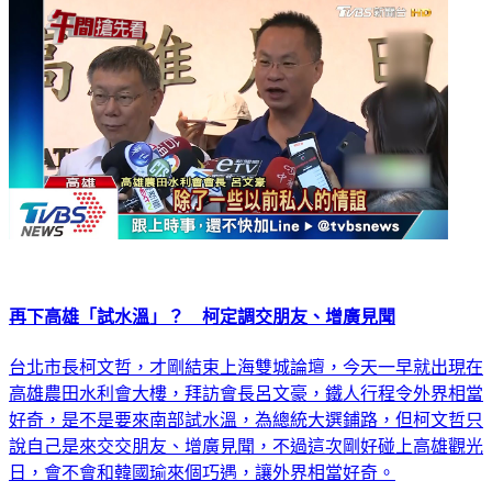
生活
再下高雄「試水溫」？ 柯定調交朋友、增廣見聞
台北市長柯文哲，才剛結束上海雙城論壇，今天一早就出現在
高雄農田水利會大樓，拜訪會長呂文豪，鐵人行程令外界相當
好奇，是不是要來南部試水溫，為總統大選鋪路，但柯文哲只
說自己是來交交朋友、增廣見聞，不過這次剛好碰上高雄觀光