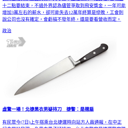
長榮空服員罷工直到第17天才簽下團體協約，確認在9日晚上
十二點要結束，不過外界認為儘管爭取到飛安獎金，一年可能
增加3萬左右的薪水，卻可能失去12萬年終算是慘敗，工會則
說公司也沒有確定，會虧損不發年終，還是要看營收而定。
政治
虛驚一場！北捷黑衣男疑持刀 捷警：是摺扇