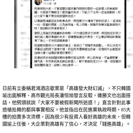
日前有立委稱君鴻酒店歇業是「高雄發大財幻滅」，不只韓國
瑜出面解釋、高市觀光局長潘恒旭發言反駁，連勝文也出面搭
話，他劈頭就說「大家不要被假新聞所迷惑！」直言針對此事
撿槍批韓的都與事實相反。他並指出在民進黨執政時期，85大
樓的拍賣多次流標，因為很少有投資人看好高雄的未來，但韓
國瑜上任後，大企業對高雄有了信心，才決定「錢進高雄」。