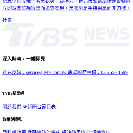
有民眾今(7日)上午搭乘台北捷運時向站方人員通報，在中正
紀念堂站發現一名黑衣男子疑持刀，台北市警察局捷運警察隊
立即調閱監視器畫面追查發現，黑衣男是手持摺扇而非刀械。
社會
深入時事，一觸即見
意見反映：service@tvbs.com.tw
觀眾服務專線：02-2656-1599
TVBS新聞網
關於我們
56新聞台節目表
政策與隱私