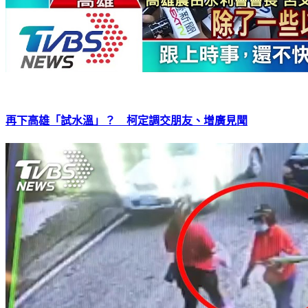
再下高雄「試水溫」？ 柯定調交朋友、增廣見聞