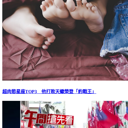
超肉慾星座TOP3 他打敗天蠍榮登「約戰王」