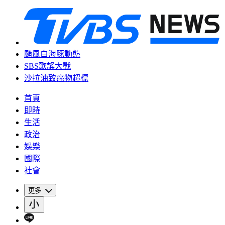
颱風白海豚動態
SBS歌謠大戰
沙拉油致癌物超標
首頁
即時
生活
政治
娛樂
國際
社會
更多