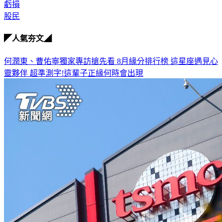
虧損
股民
◤人氣夯文◢
何潤東、曹佑寧獨家專訪搶先看
8月緣分排行榜 這星座遇見心
靈夥伴
超準測字!這輩子正緣何時會出現