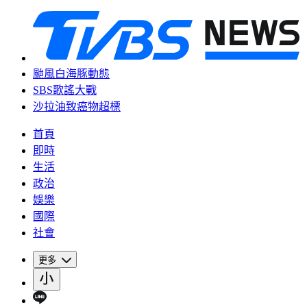
颱風白海豚動態
SBS歌謠大戰
沙拉油致癌物超標
首頁
即時
生活
政治
娛樂
國際
社會
更多