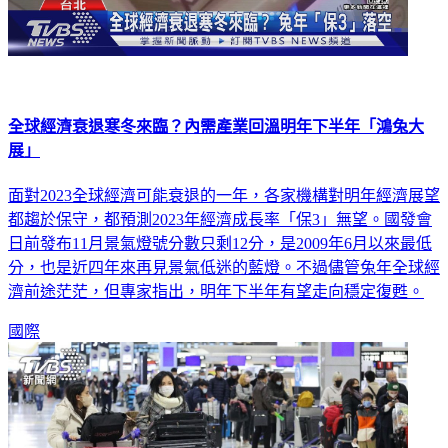
全球經濟衰退寒冬來臨？內需產業回溫明年下半年「鴻兔大
展」
面對2023全球經濟可能衰退的一年，各家機構對明年經濟展望
都趨於保守，都預測2023年經濟成長率「保3」無望。國發會
日前發布11月景氣燈號分數只剩12分，是2009年6月以來最低
分，也是近四年來再見景氣低迷的藍燈。不過儘管兔年全球經
濟前途茫茫，但專家指出，明年下半年有望走向穩定復甦。
國際