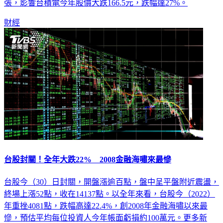
張，影響台積電今年股價大跌166.5元，跌幅達27%。
財經
台股封關！全年大跌22% 2008金融海嘯來最慘
台股今（30）日封關，開盤漲逾百點，盤中呈平盤附近震盪，
終場上漲52點，收在14137點。以全年來看，台股今（2022）
年重挫4081點，跌幅高達22.4%，創2008年金融海嘯以來最
慘，預估平均每位投資人今年帳面虧損約100萬元。更多新