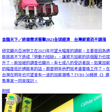
金臨天下／終端需求衝擊2023全球經濟 台灣薪資恐不調漲
研究顯示亞洲勞工在2023年可望大幅度的調薪，主要是因為通
膨居高不下造成「勞動力短缺」，讓資方加薪的這個壓力也提
升了，新加坡的調查也顯示，有七成八的受訪者說，如果加薪
的幅度低於通膨率的話，那麼明年他們就考慮要換工作了。在
台灣在明年也可望會有一波的加薪潮嗎？TVBS 56頻道《》邀
集專家一同來探討。
財經