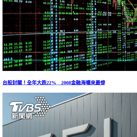
台股封關！全年大跌22% 2008金融海嘯來最慘