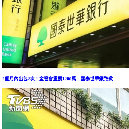
2個月內出包2次！金管會重罰1200萬 國泰世華銀致歉