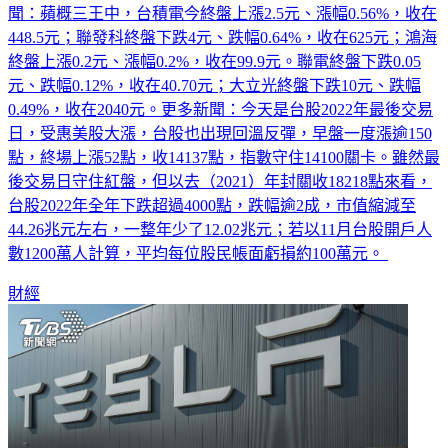
聞：蘋概三王中，台積電今終盤上漲2.5元、漲幅0.56%，收在
448.5元；聯發科終盤下跌4元、跌幅0.64%，收在625元；鴻海
終盤上漲0.2元、漲幅0.2%，收在99.9元。聯電終盤下跌0.05
元、跌幅0.12%，收在40.70元；大立光終盤下跌10元、跌幅
0.49%，收在2040元。更多新聞：今天是台股2022年最後交易
日，受惠美股大漲，台股也出現回溫反彈，早盤一度漲逾150
點，終場上漲52點，收14137點，指數守住14100關卡。雖然最
後交易日守住紅盤，但以去（2021）年封關收18218點來看，
台股2022年全年下跌超過4000點，跌幅逾2成，市值縮減至
44.26兆元左右，一整年少了12.02兆元；若以11月台股開戶人
數1200萬人計算，平均每位股民帳面虧損約100萬元。
財經