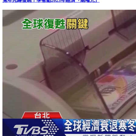
兔年先蹲後跳？學者點2023年經濟「兩曙光」