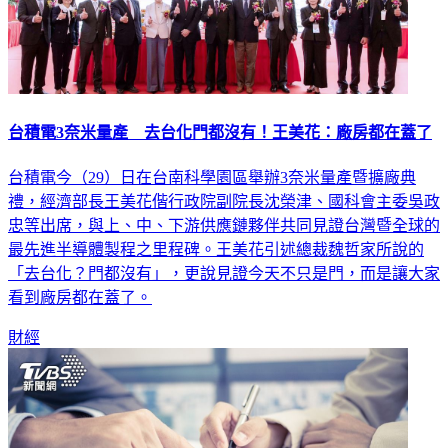
台積電3奈米量產 去台化門都沒有！王美花：廠房都在蓋了
台積電今（29）日在台南科學園區舉辦3奈米量產暨擴廠典
禮，經濟部長王美花偕行政院副院長沈榮津、國科會主委吳政
忠等出席，與上、中、下游供應鏈夥伴共同見證台灣暨全球的
最先進半導體製程之里程碑。王美花引述總裁魏哲家所說的
「去台化？門都沒有」，更說見證今天不只是門，而是讓大家
看到廠房都在蓋了。
財經