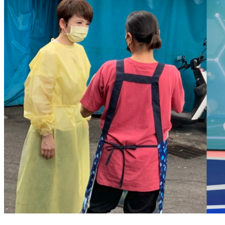
主播造訪「萬華阿公店」揭茶室面貌 曝業者苦撐困境