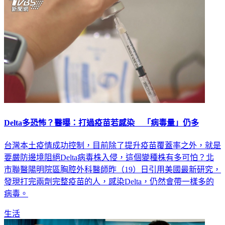
Delta多恐怖？醫曝：打過疫苗若感染 「病毒量」仍多
台灣本土疫情成功控制，目前除了提升疫苗覆蓋率之外，就是
要嚴防邊境阻絕Delta病毒株入侵，這個變種株有多可怕？北
市聯醫陽明院區胸腔外科醫師昨（19）日引用美國最新研究，
發現打完兩劑完整疫苗的人，感染Delta，仍然會帶一樣多的
病毒。
生活