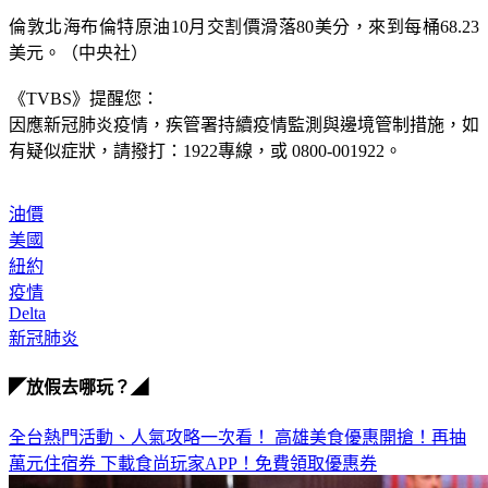
倫敦北海布倫特原油10月交割價滑落80美分，來到每桶68.23
美元。（中央社）
《TVBS》提醒您：
因應新冠肺炎疫情，疾管署持續疫情監測與邊境管制措施，
如
有疑似症狀，請撥打：1922專線，或 0800-001922。
油價
美國
紐約
疫情
Delta
新冠肺炎
◤放假去哪玩？◢
全台熱門活動、人氣攻略一次看！
高雄美食優惠開搶！再抽
萬元住宿券
下載食尚玩家APP！免費領取優惠券