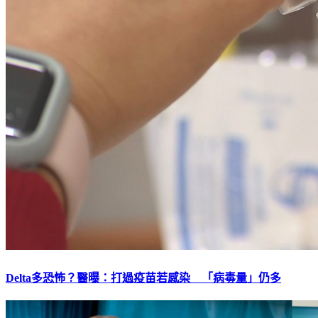
Delta多恐怖？醫曝：打過疫苗若感染 「病毒量」仍多