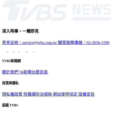
深入時事，一觸即見
意見反映：service@tvbs.com.tw
觀眾服務專線：02-2656-1599
TVBS新聞網
關於我們
56新聞台節目表
政策與隱私
隱私權政策
性騷擾防治措施
網站使用協定
版權宣告
認識 TVBS
公司介紹
企業動態
人才招募
主播專區
星藝象娛樂
節目版權