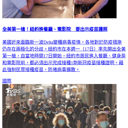
全美第一槍！紐約進餐廳、電影院 要出示疫苗護照
美國近來面臨新一波Delta變種病毒疫情，各地對於防疫措施
仍存在兩極化的分歧。紐約市在本週一（17日）率先開出全美
第一槍，自當地時間17日開始，紐約市居民進入餐廳、健身房
和電影院前，都必須出示完成接種1劑新冠疫苗接種證明，藉
此強制民眾接種疫苗，防堵病毒擴散。
國際