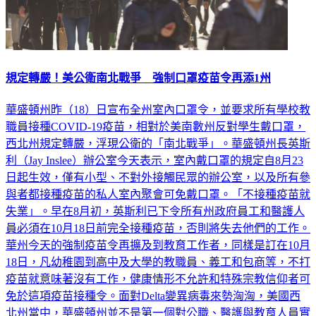
規定轉嚴！美公衛南北戰爭 強制口罩疫苗令再添1州
華盛頓州昨（18）日宣布全州室內口罩令，並要求所有學校教
職員接種COVID-19疫苗，相對於美南數州反對學生戴口罩，
西北州規定轉嚴，浮現公衛的「南北戰爭」。華盛頓州長英斯
利（Jay Inslee）辦公室今天表示，室內戴口罩的規定自8月23
日起生效，僅有小型、不對外接觸民眾的辦公室，以及所有參
與者都接種疫苗的私人室內聚會可免戴口罩。「不接種疫苗就
失業」。早在8月初，英斯利已下令所有州政府員工和醫護人
員必須在10月18日前完全接種疫苗，否則將失去他們的工作。
華州今天的強制疫苗令再擴及到教育工作者，同樣是訂在10月
18日，凡幼稚園到高中及大學的教職員、義工和包商等，不打
疫苗就意味著沒有工作，健康情形不允許和特殊宗教信仰者可
免於這項疫苗接種令。面對Delta變異病毒來勢洶洶，美國西
北州當中，華盛頓州並不是第一個對公職、醫護與教育人員實
施強制接種疫苗的地方。加州州長紐松（Gavin Newsom）於