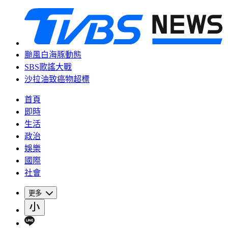
颱風白海豚動態
SBS歌謠大戰
沙拉油致癌物超標
首頁
即時
生活
政治
娛樂
國際
社會
更多