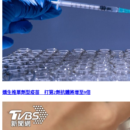
嬌生推單劑型疫苗 打第2劑抗體將增至9倍