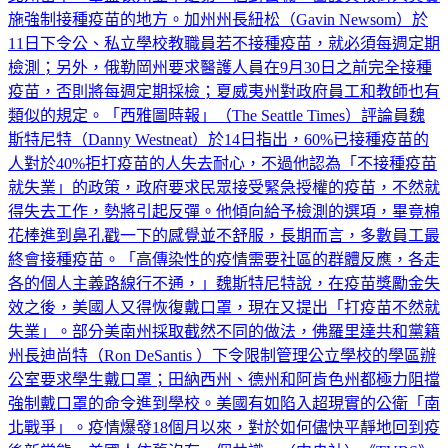
11日下令公、私立學校教職員若不接種疫苗，就必須每週定期
檢測；另外，俄勒岡州要求醫護人員在9月30日之前完全接種
疫苗，否則將每週定期採檢；夏威夷州對政府員工和教師也有
類似的規定。「西雅圖時報」（The Seattle Times）評論員魏
斯特尼特（Danny Westneat）於14日指出，60%已接種疫苗的
人對於40%拒打疫苗的人失去耐心，不過他認為「不接種疫苗
就失業」的政策，政府要求民眾接受緊急授權的疫苗，不然就
得失去工作，勢將引起反彈。他傾向給予檢測的選項，畢竟棉
花棒進到鼻孔戳一下的感覺並不舒服，長期而言，多數員工最
終會接種疫苗。「高傳染性的疫情需要社區的群體反應，各走
各的個人主義路線行不通，」魏斯特尼特說，在疫苗獎勵金失
效之後，美國人又得恢復戴口罩，現在又提出「打疫苗不然就
失業」。部分美南州採取截然不同的做法，佛羅里達共和黨籍
州長迪尚特（Ron DeSantis ）下令限制管理公立學校的學區辦
公室要求學生戴口罩；田納西州、德州和阿肯色州都極力阻擋
強制戴口罩的命令進到學校。美國有如陷入超現實的公衛「南
北戰爭」。疫情爆發18個月以來，對於如何儘快平靜地回到疫
後新常態，美國人依舊沒有一個共識。（中央社）《TVBS》