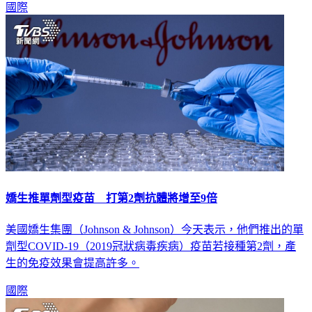
嬌生推單劑型疫苗 打第2劑抗體將增至9倍
美國嬌生集團（Johnson & Johnson）今天表示，他們推出的單
劑型COVID-19（2019冠狀病毒疾病）疫苗若接種第2劑，產
生的免疫效果會提高許多。
國際