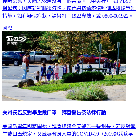
提醒您：因應新冠肺炎疫情，疾管署持續疫情監測與邊境管制
措施，如有疑似症狀，請撥打：1922專線，或 0800-001922。
國際
美州長若反對學生戴口罩 拜登警告祭法律行動
美國新學年即將開始，拜登總統今天警告一些州長，若反對學
生戴口罩規定，又威嚇教育人員的COVID-19（2019冠狀病毒
疾病）抗疫工作，可能會面臨法律行動。