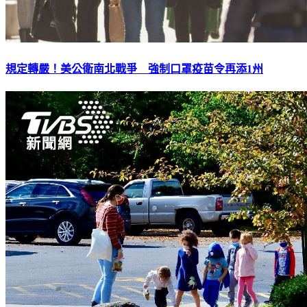
規定轉嚴！美公衛南北戰爭 強制口罩疫苗令再添1州