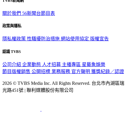
關於我們
56新聞台節目表
政策與隱私
隱私權政策
性騷擾防治措施
網站使用協定
版權宣告
認識 TVBS
公司介紹
企業動態
人才招募
主播專區
星藝象娛樂
節目版權銷售
公開招標
業務服務
官方聲明
獲獎紀錄／認證
2026 © TVBS Media Inc. All Rights Reserved. 台北市內湖區瑞
光路451號 | 聯利媒體股份有限公司