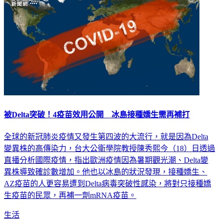
被Delta突破！4疫苗效用公開 冰島接種嬌生需再補打
全球的新冠肺炎疫情又發生第四波的大流行，就是因為Delta
變異株的高傳染力，台大公衛學院教授陳秀熙今（18）日透過
直播分析國際疫情，指出歐洲疫情因為暑期觀光潮、Delta變
異株導致確診數增加。他也以冰島的狀況發現，接種嬌生、
AZ疫苗的人更容易遭到Delta病毒突破性感染，將對只接種嬌
生疫苗的民眾，再補一劑mRNA疫苗。
生活