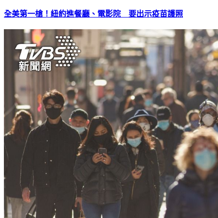
全美第一槍！紐約進餐廳、電影院 要出示疫苗護照