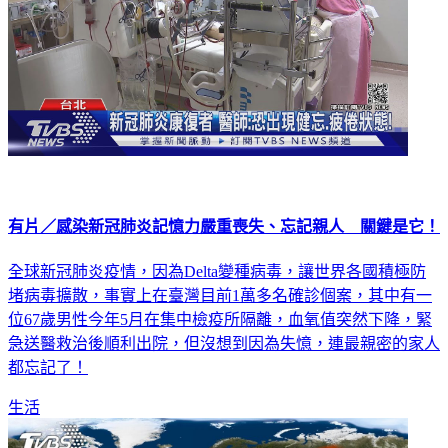
有片／感染新冠肺炎記憶力嚴重喪失、忘記親人 關鍵是它！
全球新冠肺炎疫情，因為Delta變種病毒，讓世界各國積極防
堵病毒擴散，事實上在臺灣目前1萬多名確診個案，其中有一
位67歲男性今年5月在集中檢疫所隔離，血氧值突然下降，緊
急送醫救治後順利出院，但沒想到因為失憶，連最親密的家人
都忘記了！
生活