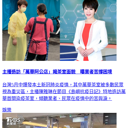
主播造訪「萬華阿公店」揭茶室面貌 曝業者苦撐困境
台灣5月中爆發本土新冠肺炎疫情，其中萬華茶室被多數民眾
視為重災區，主播陳雅琳在節目《島嶼抗疫日記》特地造訪萬
華首間染疫茶室，傾聽業者、民眾在疫情中的苦與淚。
娛樂