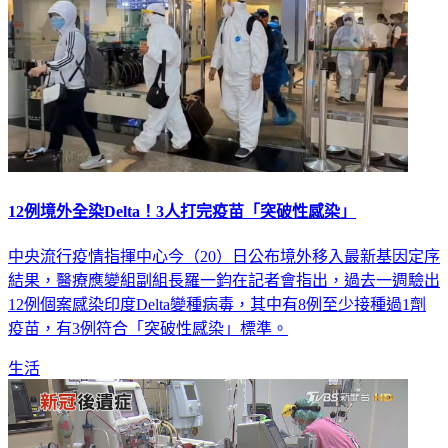
12例境外全染Delta！3人打完疫苗「突破性感染」
中央流行疫情指揮中心今（20）日公布境外移入最新基因定序
結果，醫療應變組副組長羅一鈞在記者會指出，過去一週驗出
12例個案感染印度Delta變種病毒，其中有8例至少接種過1劑
疫苗，有3例符合「突破性感染」標準。
生活