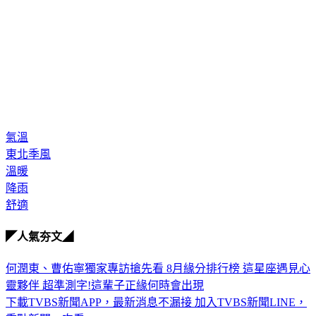
氣溫
東北季風
溫暖
降雨
舒適
◤人氣夯文◢
何潤東、曹佑寧獨家專訪搶先看
8月緣分排行榜 這星座遇見心
靈夥伴
超準測字!這輩子正緣何時會出現
下載TVBS新聞APP，最新消息不漏接
加入TVBS新聞LINE，