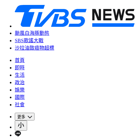
颱風白海豚動態
SBS歌謠大戰
沙拉油致癌物超標
首頁
即時
生活
政治
娛樂
國際
社會
更多