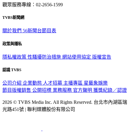
觀眾服務專線：02-2656-1599
TVBS新聞網
關於我們
56新聞台節目表
政策與隱私
隱私權政策
性騷擾防治措施
網站使用協定
版權宣告
認識 TVBS
公司介紹
企業動態
人才招募
主播專區
星藝象娛樂
節目版權銷售
公開招標
業務服務
官方聲明
獲獎紀錄／認證
2026 © TVBS Media Inc. All Rights Reserved. 台北市內湖區瑞
光路451號 | 聯利媒體股份有限公司