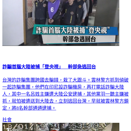
詐騙首腦大陸被捕「登央視」 幹部急逃回台
台灣的詐騙集團跨國去騙錢，栽了大跟斗。雲林警方抓到偵破
一起詐騙集團，他們在印尼設詐騙機房，再打電話詐騙大陸
人，其中一名呂姓主嫌遭大陸公安逮捕，其他黨羽一聽主嫌被
抓，就怕被遣送到大陸去，立刻逃回台灣，早就被雲林警方鎖
定，將8名幹部通通逮捕。
社會