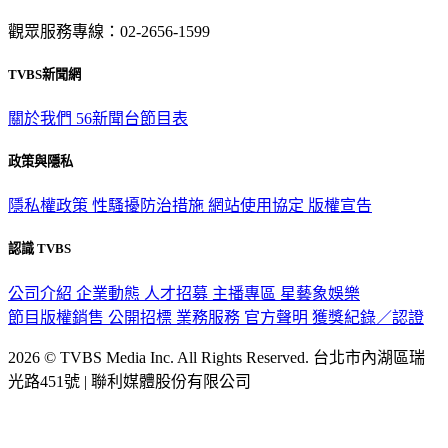
觀眾服務專線：02-2656-1599
TVBS新聞網
關於我們
56新聞台節目表
政策與隱私
隱私權政策
性騷擾防治措施
網站使用協定
版權宣告
認識 TVBS
公司介紹
企業動態
人才招募
主播專區
星藝象娛樂
節目版權銷售
公開招標
業務服務
官方聲明
獲獎紀錄／認證
2026 © TVBS Media Inc. All Rights Reserved. 台北市內湖區瑞
光路451號 | 聯利媒體股份有限公司