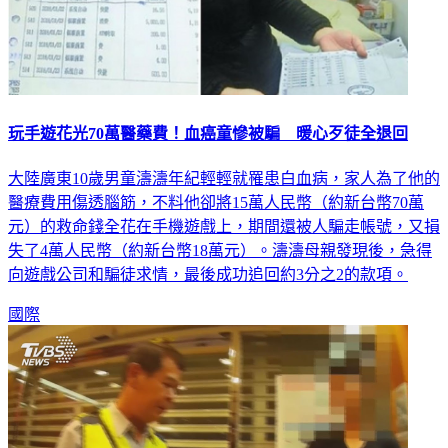
玩手遊花光70萬醫藥費！血癌童慘被騙 暖心歹徒全退回
大陸廣東10歲男童濤濤年紀輕輕就罹患白血病，家人為了他的
醫療費用傷透腦筋，不料他卻將15萬人民幣（約新台幣70萬
元）的救命錢全花在手機遊戲上，期間還被人騙走帳號，又損
失了4萬人民幣（約新台幣18萬元）。濤濤母親發現後，急得
向遊戲公司和騙徒求情，最後成功追回約3分之2的款項。
國際