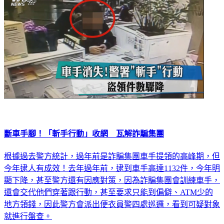
斷車手腳！「斬手行動」收網 瓦解詐騙集團
根據過去警方統計，過年前是詐騙集團車手提領的高峰期，但
今年逮人有成效！去年過年前，逮到車手高達1132件，今年明
顯下降，甚至警方還有因應對策，因為詐騙集團會訓練車手，
還會交代他們穿著跟行動，甚至要求只能到偏僻、ATM少的
地方領錢，因此警方會派出便衣員警四處巡邏，看到可疑對象
就進行盤查。