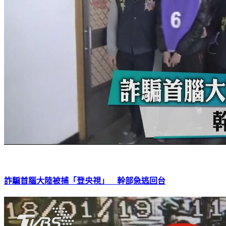
詐騙首腦大陸被捕「登央視」 幹部急逃回台