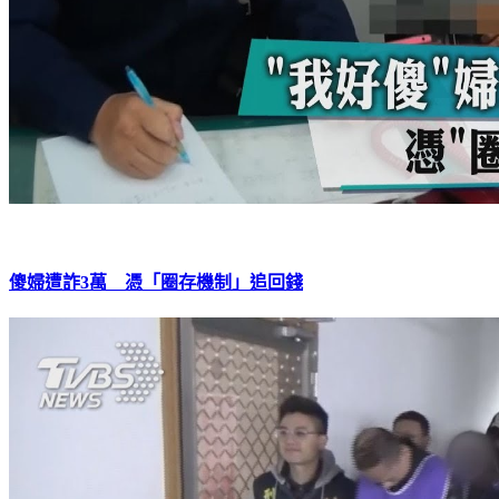
傻婦遭詐3萬 憑「圈存機制」追回錢