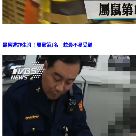
最易遭詐生肖！屬鼠第1名 蛇最不易受騙