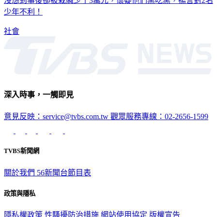
沒想到事後卻被栽贓少了3萬元，懷疑他們黑吃黑，揚言對2名
少年不利！
社會
深入時事，一觸即見
意見反映：service@tvbs.com.tw
觀眾服務專線：02-2656-1599
TVBS新聞網
關於我們
56新聞台節目表
政策與隱私
隱私權政策
性騷擾防治措施
網站使用協定
版權宣告