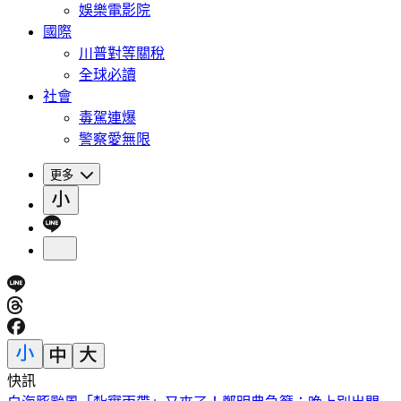
娛樂電影院
國際
川普對等關稅
全球必讀
社會
毒駕連爆
警察愛無限
更多
快訊