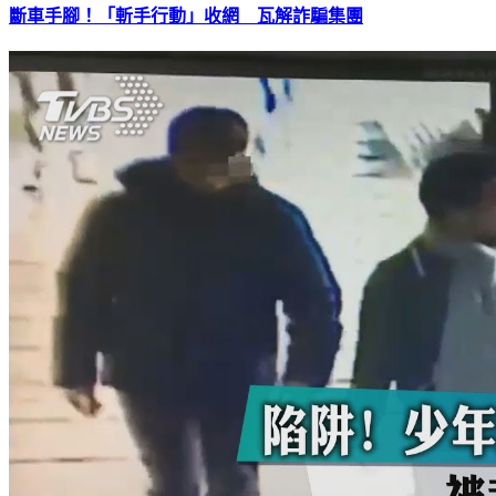
斷車手腳！「斬手行動」收網 瓦解詐騙集團