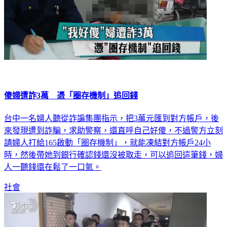
傻婦遭詐3萬 憑「圈存機制」追回錢
台中一名婦人聽從詐諞集團指示，把3萬元匯到對方帳戶，後
來發現遭到詐騙，求助警察，還直呼自己好傻，不過警方立刻
請婦人打給165啟動「圈存機制」，就能凍結對方帳戶24小
時，然後帶她到銀行確認錢還沒被取走，可以追回這筆錢，婦
人一聽錢還在鬆了一口氣。
社會