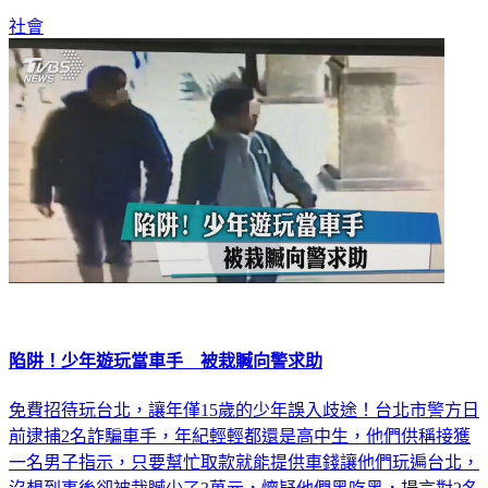
社會
陷阱！少年遊玩當車手 被栽贓向警求助
免費招待玩台北，讓年僅15歲的少年誤入歧途！台北市警方日
前逮捕2名詐騙車手，年紀輕輕都還是高中生，他們供稱接獲
一名男子指示，只要幫忙取款就能提供車錢讓他們玩遍台北，