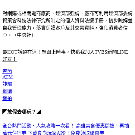
對網購或相關電商廠商，經濟部強調，廠商可利用經濟部委請
資策會科技法律研究所制定的個人資料法遵手冊，初步瞭解並
自我管理能力，落實保護客戶及其交易資料，強化消費者信
心。（中央社）
最HOT話題在這！想跟上時事，快點我加入TVBS新聞LINE
好友！
春節
ATM
詐騙
網購
網拍
◤放假去哪玩？◢
全台熱門活動、人氣攻略一次看！
高雄美食優惠開搶！再抽
萬元住宿券
下載食尚玩家APP！免費領取優惠券