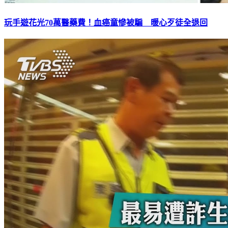
玩手遊花光70萬醫藥費！血癌童慘被騙 暖心歹徒全退回