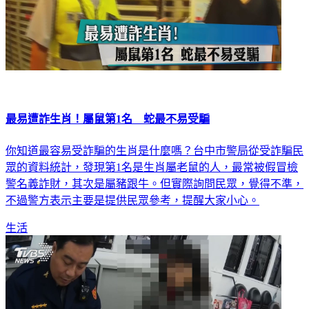
最易遭詐生肖！屬鼠第1名 蛇最不易受騙
你知道最容易受詐騙的生肖是什麼嗎？台中市警局從受詐騙民
眾的資料統計，發現第1名是生肖屬老鼠的人，最常被假冒檢
警名義詐財，其次是屬豬跟牛。但實際詢問民眾，覺得不準，
不過警方表示主要是提供民眾參考，提醒大家小心。
生活