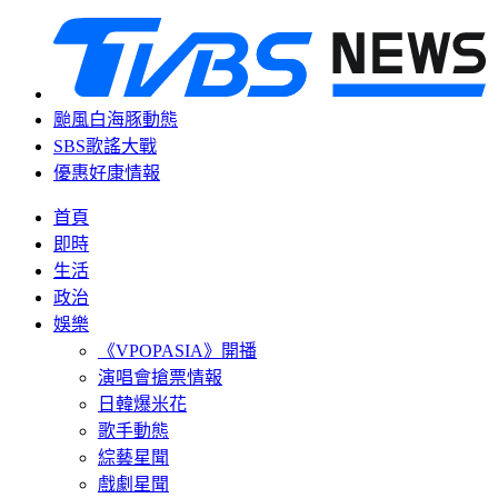
颱風白海豚動態
SBS歌謠大戰
優惠好康情報
首頁
即時
生活
政治
娛樂
《VPOPASIA》開播
演唱會搶票情報
日韓爆米花
歌手動態
綜藝星聞
戲劇星聞