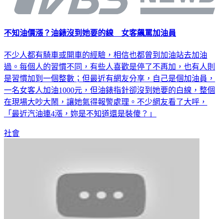
不知油價漲？油錶沒到她要的線 女客飆罵加油員
不少人都有騎車或開車的經驗，相信也都曾到加油站去加油
過。每個人的習慣不同，有些人喜歡是停了不再加，也有人則
是習慣加到一個整數；但最近有網友分享，自己是個加油員，
一名女客人加油1000元，但油錶指針卻沒到她要的白線，整個
在現場大吵大鬧，讓她氣得報警處理。不少網友看了大呼，
「最近汽油連4漲，妳是不知道還是裝傻？」
社會