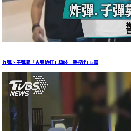
炸彈、子彈靠「火藥槍釘」填裝 警搜出115顆