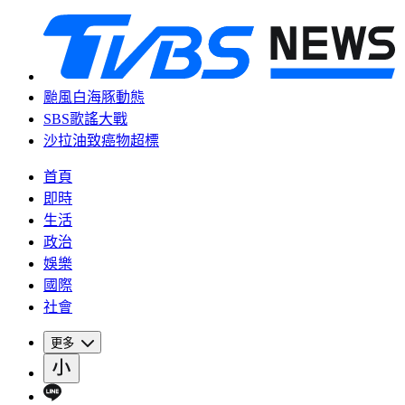
颱風白海豚動態
SBS歌謠大戰
沙拉油致癌物超標
首頁
即時
生活
政治
娛樂
國際
社會
更多