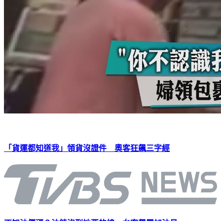
「貨運都知道我」領貨沒證件 奧客狂飆三字經