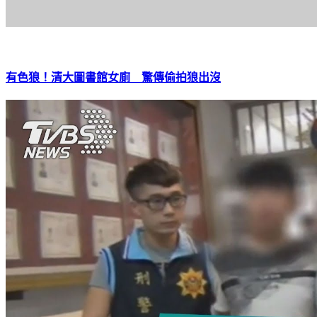
有色狼！清大圖書館女廁 驚傳偷拍狼出沒