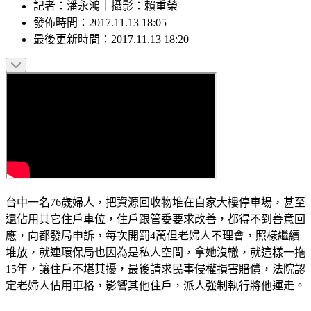
記者
：
潘永鴻
｜
攝影
：
賴重榮
發佈時間：
2017.11.13 18:05
最後更新時間：
2017.11.13 18:20
台中一名76歲婦人，把資源回收物堆在自家大樓停車場，甚至
還佔用其它住戶車位，住戶跟管委要求改善，都得不到善意回
應，向都發局申訴，每次開罰4萬但老婦人不理會，照樣繼續
堆放，就連環保局也因為是私人空間，拿她沒轍，就這樣一拖
15年，讓住戶不堪其擾，最後請求民事侵權損害賠償，法院認
定老婦人佔用車格，影響其他住戶，派人強制執行將他運走。