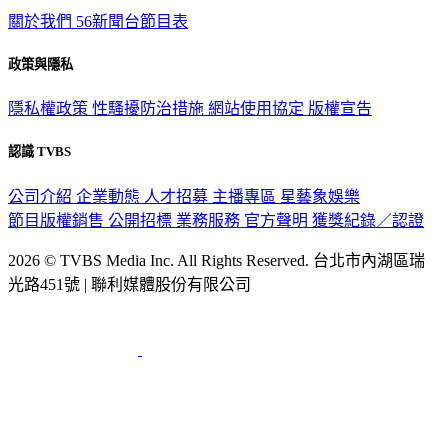
TVBS新聞網
關於我們
56新聞台節目表
政策與隱私
隱私權政策
性騷擾防治措施
網站使用協定
版權宣告
認識 TVBS
公司介紹
企業動態
人才招募
主播專區
星藝象娛樂
節目版權銷售
公開招標
業務服務
官方聲明
獲獎紀錄／認證
2026 © TVBS Media Inc. All Rights Reserved. 台北市內湖區瑞
光路451號 | 聯利媒體股份有限公司