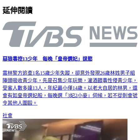
延伸閱讀
惡狼毒控13少年 每晚「皇帝選妃」逞慾
雲林警方追查1名15歲少年失蹤，卻意外發現26歲林姓男子組
陣頭吸收青少年，先是召集少年玩樂，灌酒餵毒性侵青少年，
受害人數多達13人，年紀最小僅14歲。以老大自居的林男，還
會有如皇帝選妃般，每晚選「3妃2小妾」伺候，若不從則會號
令其他人圍毆。
社會