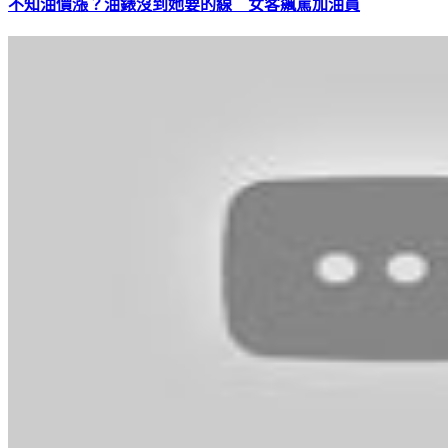
不知油價漲？油錶沒到她要的線 女客飆罵加油員