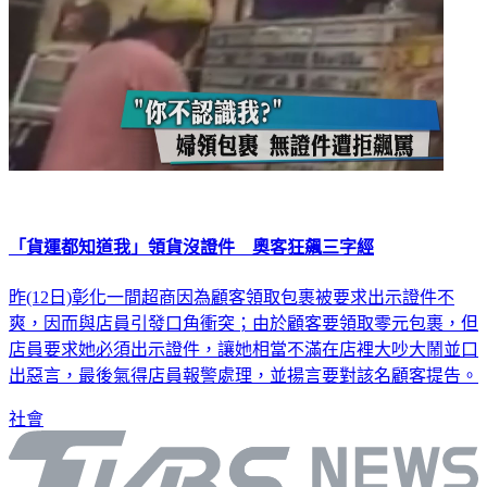
「貨運都知道我」領貨沒證件 奧客狂飆三字經
昨(12日)彰化一間超商因為顧客領取包裹被要求出示證件不
爽，因而與店員引發口角衝突；由於顧客要領取零元包裹，但
店員要求她必須出示證件，讓她相當不滿在店裡大吵大鬧並口
出惡言，最後氣得店員報警處理，並揚言要對該名顧客提告。
社會