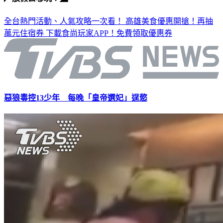
◤放假去哪玩？◢
全台熱門活動、人氣攻略一次看！
高雄美食優惠開搶！再抽
萬元住宿券
下載食尚玩家APP！免費領取優惠券
惡狼毒控13少年 每晚「皇帝選妃」逞慾