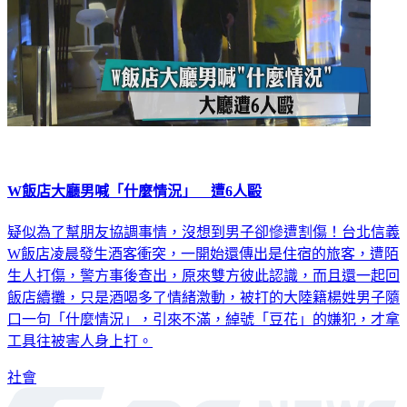
W飯店大廳男喊「什麼情況」 遭6人毆
疑似為了幫朋友協調事情，沒想到男子卻慘遭割傷！台北信義
W飯店凌晨發生酒客衝突，一開始還傳出是住宿的旅客，遭陌
生人打傷，警方事後查出，原來雙方彼此認識，而且還一起回
飯店續攤，只是酒喝多了情緒激動，被打的大陸籍楊姓男子隨
口一句「什麼情況」，引來不滿，綽號「豆花」的嫌犯，才拿
工具往被害人身上打。
社會