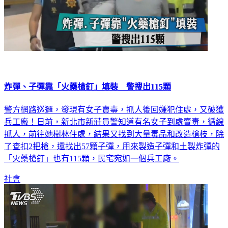
炸彈、子彈靠「火藥槍釘」填裝 警搜出115顆
警方網路巡邏，發現有女子賣毒，抓人後回嫌犯住處，又破獲
兵工廠！日前，新北市新莊員警知道有名女子到處賣毒，循線
抓人，前往她樹林住處，結果又找到大量毒品和改造槍枝，除
了查扣2把槍，還找出57顆子彈，用來製造子彈和土製炸彈的
「火藥槍釘」也有115顆，民宅宛如一個兵工廠。
社會