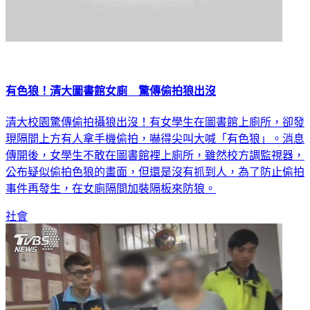
有色狼！清大圖書館女廁 驚傳偷拍狼出沒
清大校園驚傳偷拍攝狼出沒！有女學生在圖書館上廁所，卻發
現隔間上方有人拿手機偷拍，嚇得尖叫大喊「有色狼」。消息
傳開後，女學生不敢在圖書館裡上廁所，雖然校方調監視器，
公布疑似偷拍色狼的畫面，但還是沒有抓到人，為了防止偷拍
事件再發生，在女廁隔間加裝隔板來防狼。
社會