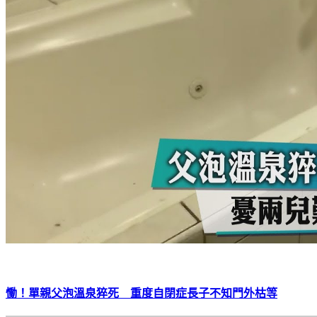
慟！單親父泡溫泉猝死 重度自閉症長子不知門外枯等