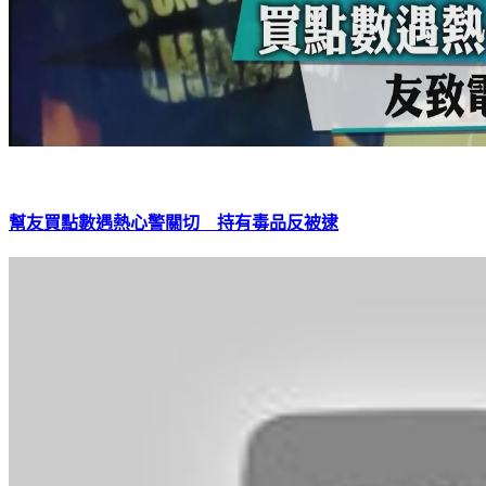
幫友買點數遇熱心警關切 持有毒品反被逮