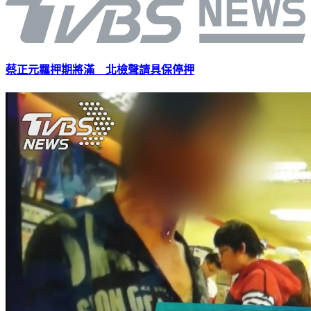
蔡正元羈押期將滿 北檢聲請具保停押