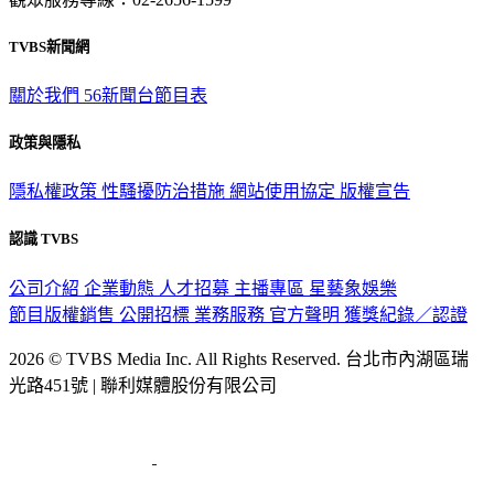
觀眾服務專線：02-2656-1599
TVBS新聞網
關於我們
56新聞台節目表
政策與隱私
隱私權政策
性騷擾防治措施
網站使用協定
版權宣告
認識 TVBS
公司介紹
企業動態
人才招募
主播專區
星藝象娛樂
節目版權銷售
公開招標
業務服務
官方聲明
獲獎紀錄／認證
2026 © TVBS Media Inc. All Rights Reserved. 台北市內湖區瑞
光路451號 | 聯利媒體股份有限公司