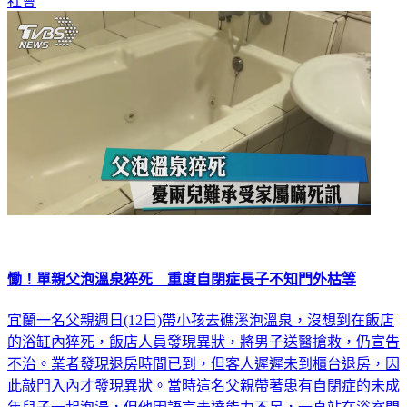
社會
慟！單親父泡溫泉猝死 重度自閉症長子不知門外枯等
宜蘭一名父親週日(12日)帶小孩去礁溪泡溫泉，沒想到在飯店
的浴缸內猝死，飯店人員發現異狀，將男子送醫搶救，仍宣告
不治。業者發現退房時間已到，但客人遲遲未到櫃台退房，因