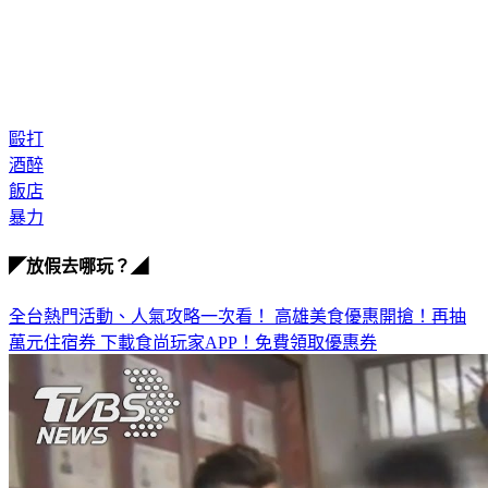
毆打
酒醉
飯店
暴力
◤放假去哪玩？◢
全台熱門活動、人氣攻略一次看！
高雄美食優惠開搶！再抽
萬元住宿券
下載食尚玩家APP！免費領取優惠券