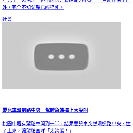
此敲門入內才發現異狀。當時這名父親帶著患有自閉症的未成
年兒子一起泡湯，但他因語言表達能力不足，一直站在浴室門
外，完全不知父親已經猝死。
社會
嬰兒車滑到路中央 駕駛急煞撞上大尖叫
桃園中壢有駕駛車開到一半，結果嬰兒車突然滑道路中央，撞