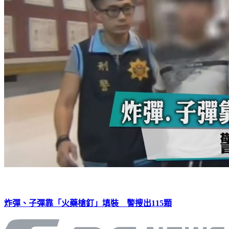
炸彈、子彈靠「火藥槍釘」填裝 警搜出115顆