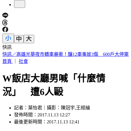
快訊
預告基本工資要漲了！賴清德喊話企業：有獲利替「員工加
薪」
首頁
｜
社會
W飯店大廳男喊「什麼情
況」 遭6人毆
記者：葉怡君｜攝影：陳冠宇,王經綸
發佈時間：2017.11.13 12:27
最後更新時間：2017.11.13 12:41