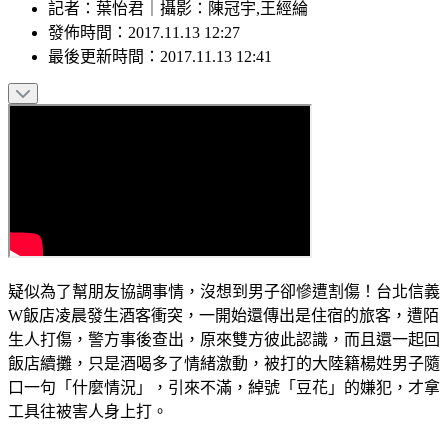
記者
：
葉怡君
｜
攝影
：
陳冠宇,王經綸
發佈時間：
2017.11.13 12:27
最後更新時間：
2017.11.13 12:41
疑似為了幫朋友協調事情，沒想到男子卻慘遭割傷！台北信義
W飯店凌晨發生酒客衝突，一開始還傳出是住宿的旅客，遭陌
生人打傷，警方事後查出，原來雙方彼此認識，而且還一起回
飯店續攤，只是酒喝多了情緒激動，被打的大陸籍楊姓男子隨
口一句「什麼情況」，引來不滿，綽號「豆花」的嫌犯，才拿
工具往被害人身上打。