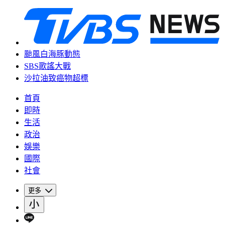
颱風白海豚動態
SBS歌謠大戰
沙拉油致癌物超標
首頁
即時
生活
政治
娛樂
國際
社會
更多