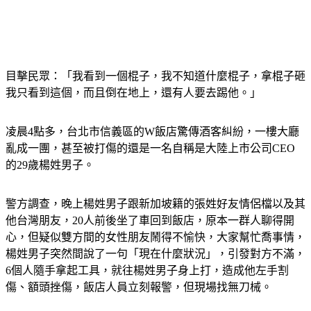
目擊民眾：「我看到一個棍子，我不知道什麼棍子，拿棍子砸
我只看到這個，而且倒在地上，還有人要去踢他。」
凌晨4點多，台北市信義區的W飯店驚傳酒客糾紛，一樓大廳
亂成一團，甚至被打傷的還是一名自稱是大陸上市公司CEO
的29歲楊姓男子。
警方調查，晚上楊姓男子跟新加坡籍的張姓好友情侶檔以及其
他台灣朋友，20人前後坐了車回到飯店，原本一群人聊得開
心，但疑似雙方間的女性朋友鬧得不愉快，大家幫忙喬事情，
楊姓男子突然間說了一句「現在什麼狀況」，引發對方不滿，
6個人隨手拿起工具，就往楊姓男子身上打，造成他左手割
傷、額頭挫傷，飯店人員立刻報警，但現場找無刀械。