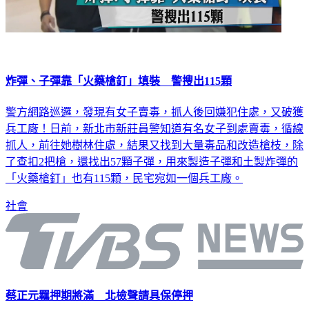
炸彈、子彈靠「火藥槍釘」填裝 警搜出115顆
警方網路巡邏，發現有女子賣毒，抓人後回嫌犯住處，又破獲
兵工廠！日前，新北市新莊員警知道有名女子到處賣毒，循線
抓人，前往她樹林住處，結果又找到大量毒品和改造槍枝，除
了查扣2把槍，還找出57顆子彈，用來製造子彈和土製炸彈的
「火藥槍釘」也有115顆，民宅宛如一個兵工廠。
社會