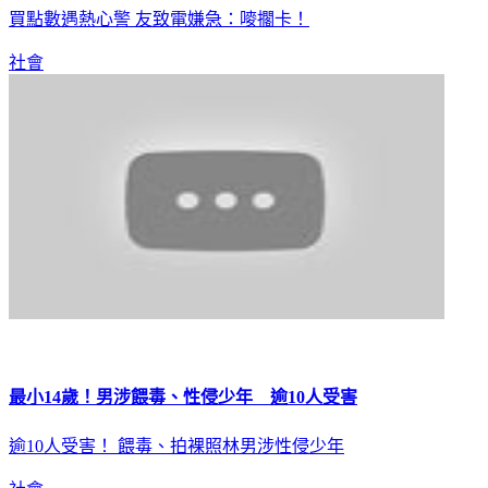
買點數遇熱心警 友致電嫌急：嘜擱卡！
社會
最小14歲！男涉餵毒、性侵少年 逾10人受害
逾10人受害！ 餵毒、拍裸照林男涉性侵少年