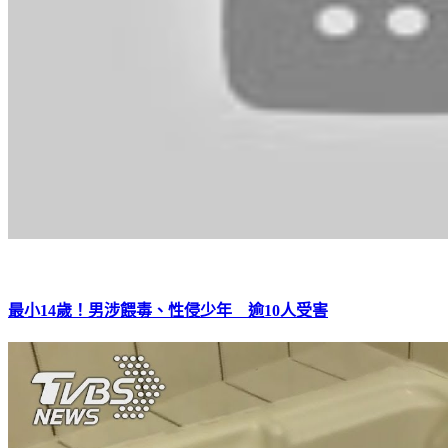
最小14歲！男涉餵毒、性侵少年 逾10人受害