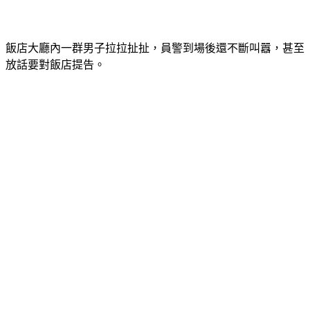
飯店大廳內一群男子拉拉扯扯，員警到場後還不斷叫囂，甚至
放話要對飯店提告。