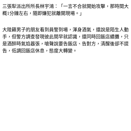
三張犁派出所所長林宇鴻：「一言不合就開始攻擊，那時間大
概1分鐘左右，隨即嫌犯就離開現場。」
大陸籍男子的朋友看到員警到場，渾身酒氣，還說是陌生人動
手，但警方調查發現彼此間早就認識，還同時回飯店續攤，只
是酒醉時氣焰囂張，嗆聲說要告飯店、告對方，清醒後卻不提
告，低調回飯店休息，態度大轉變。